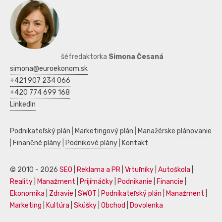
šéfredaktorka
Simona Česaná
simona@euroekonom.sk
+421 907 234 066
+420 774 699 168
LinkedIn
Podnikateľský plán
|
Marketingový plán
|
Manažérske plánovanie
|
Finančné plány
|
Podnikové plány
|
Kontakt
© 2010 - 2026
SEO
|
Reklama a PR
|
Vrtuľníky
|
Autoškola
|
Reality
|
Manažment
|
Prijímáčky
|
Podnikanie
|
Financie
|
Ekonomika
|
Zdravie
|
SWOT
|
Podnikateľský plán
|
Manažment
|
Marketing
|
Kultúra
|
Skúšky
|
Obchod
|
Dovolenka