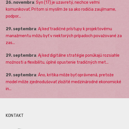
26. novembra
:
Syn (17) je uzavretý, nechce veľmi
komunikovať. Pritom si myslím že sa ako rodičia zaujímame,
podpor...
29. septembra
:
Aj keď tradičné prístupy k projektovému
manažmentu môžu byť v niektorých prípadoch považované za
zas...
29. septembra
:
Aj keď digitálne stratégie ponúkajú rozsiahle
možnosti a flexibilitu, úplné opustenie tradičných met...
29. septembra
:
Áno, kritika môže byť oprávnená, pretože
model môže zjednodušovať zložité medzinárodné ekonomické
in...
KONTAKT