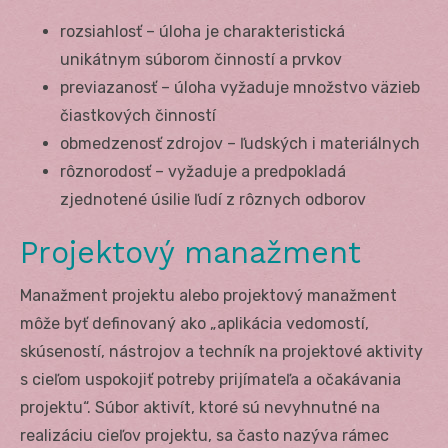
rozsiahlosť – úloha je charakteristická
unikátnym súborom činností a prvkov
previazanosť – úloha vyžaduje množstvo väzieb
čiastkových činností
obmedzenosť zdrojov – ľudských i materiálnych
rôznorodosť – vyžaduje a predpokladá
zjednotené úsilie ľudí z rôznych odborov
Projektový manažment
Manažment projektu alebo projektový manažment
môže byť definovaný ako „aplikácia vedomostí,
skúseností, nástrojov a techník na projektové aktivity
s cieľom uspokojiť potreby prijímateľa a očakávania
projektu“. Súbor aktivít, ktoré sú nevyhnutné na
realizáciu cieľov projektu, sa často nazýva rámec