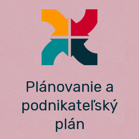
Skip
to
content
Plánovanie a
podnikateľský
plán