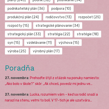
plány
(243)
podnik
(32)
podnikanie
(34)
podnikateľský plán
(36)
podpora
(10)
produkčný plán
(24)
rodičovstvo
(13)
rozpočet
(25)
rozpočty
(15)
strategické plánovanie
(34)
strategický plán
(33)
stratégia
(22)
stratégie
(18)
syn
(15)
vzdelávanie
(11)
výchova
(15)
výroba
(25)
výrobný plán
(17)
Poradňa
27. novembra
:
Prehoďte štýl z otázok na ponuky namiesto:
„Ako bolo v škole?“ skôr: „Ak chceš, povedz mi jednu ve...
27. novembra
:
Lucka, rozumiem vám – keď sa rodič snaží a
narazí na stenu, veľmi to bolí. V 17-tich je ale uzatvára...