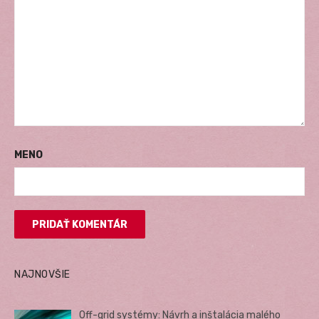
MENO
NAJNOVŠIE
Off-grid systémy: Návrh a inštalácia malého