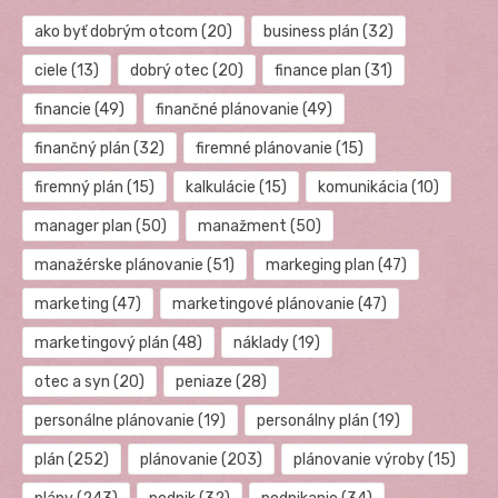
ako byť dobrým otcom
(20)
business plán
(32)
ciele
(13)
dobrý otec
(20)
finance plan
(31)
financie
(49)
finančné plánovanie
(49)
finančný plán
(32)
firemné plánovanie
(15)
firemný plán
(15)
kalkulácie
(15)
komunikácia
(10)
manager plan
(50)
manažment
(50)
manažérske plánovanie
(51)
markeging plan
(47)
marketing
(47)
marketingové plánovanie
(47)
marketingový plán
(48)
náklady
(19)
otec a syn
(20)
peniaze
(28)
personálne plánovanie
(19)
personálny plán
(19)
plán
(252)
plánovanie
(203)
plánovanie výroby
(15)