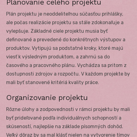
Plánovanie celého projektu
Plán projektu je neoddeliteľnou súčasťou prihlášky,
ale počas realizácie projektu sa stále zdokonaľuje a
vylepšuje. Základné ciele projektu musia byť
definované a prevedené do konkrétnych výstupov a
produktov. Vytipujú sa podstatné kroky, ktoré majú
viesť k výsledným produktom, a zahrnú sa do
časového a pracovného plánu. Vychádza sa pritom z
dostupnosti zdrojov a rozpočtu. V každom projekte by
mali byť stanovené kritériá kvality práce.
Organizovanie projektu
Rôzne úlohy a zodpovednosti v rámci projektu by mali
byť prideľované podľa individuálnych schopností a
skúseností, najlepšie na základe písomných dohôd.
Veľký dôraz by sa mal klásť nielen na vytvorenie tímov