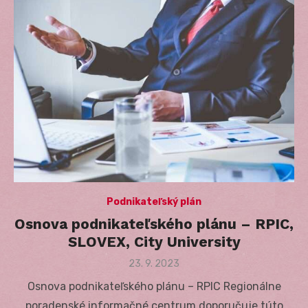
Podnikateľský plán
Osnova podnikateľského plánu – RPIC,
SLOVEX, City University
Posted
23. 9. 2023
on
Osnova podnikateľského plánu – RPIC Regionálne
poradenské informačné centrum doporučuje túto