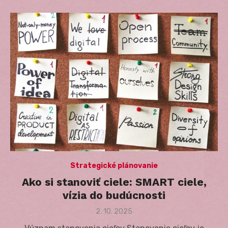
Strategické plánovanie
Ako si stanoviť ciele: SMART ciele,
vízia do budúcnosti
Posted
2. 10. 2025
on