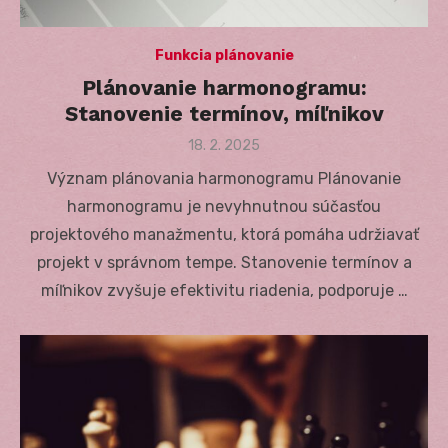
Funkcia plánovanie
Plánovanie harmonogramu:
Stanovenie termínov, míľnikov
Posted
18. 2. 2025
on
Význam plánovania harmonogramu Plánovanie
harmonogramu je nevyhnutnou súčasťou
projektového manažmentu, ktorá pomáha udržiavať
projekt v správnom tempe. Stanovenie termínov a
míľnikov zvyšuje efektivitu riadenia, podporuje …