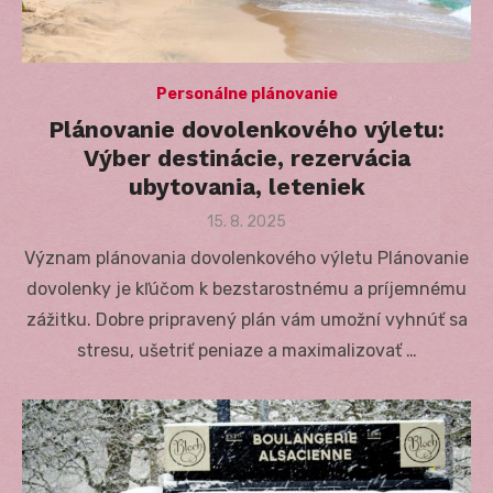
Personálne plánovanie
Plánovanie dovolenkového výletu:
Výber destinácie, rezervácia
ubytovania, leteniek
Posted
15. 8. 2025
on
Význam plánovania dovolenkového výletu Plánovanie
dovolenky je kľúčom k bezstarostnému a príjemnému
zážitku. Dobre pripravený plán vám umožní vyhnúť sa
stresu, ušetriť peniaze a maximalizovať …