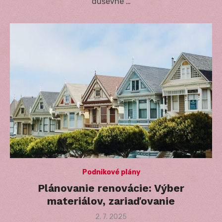
duševné …
Podnikové plány
Plánovanie renovácie: Výber
materiálov, zariaďovanie
Posted
2. 7. 2025