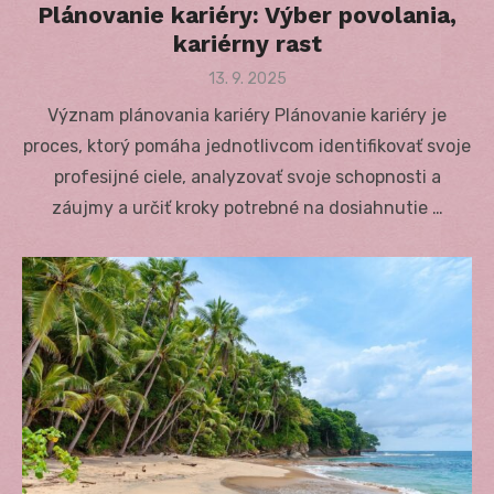
Plánovanie kariéry: Výber povolania,
kariérny rast
Posted
13. 9. 2025
on
Význam plánovania kariéry Plánovanie kariéry je
proces, ktorý pomáha jednotlivcom identifikovať svoje
profesijné ciele, analyzovať svoje schopnosti a
záujmy a určiť kroky potrebné na dosiahnutie …