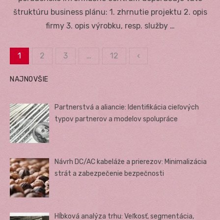
štruktúru business plánu: 1. zhrnutie projektu 2. opis
firmy 3. opis výrobku, resp. služby …
1
2
3
…
12
‹
Stránkovanie
NAJNOVŠIE
príspevkov
Partnerstvá a aliancie: Identifikácia cieľových
typov partnerov a modelov spolupráce
Návrh DC/AC kabeláže a prierezov: Minimalizácia
strát a zabezpečenie bezpečnosti
Hĺbková analýza trhu: Veľkosť, segmentácia,