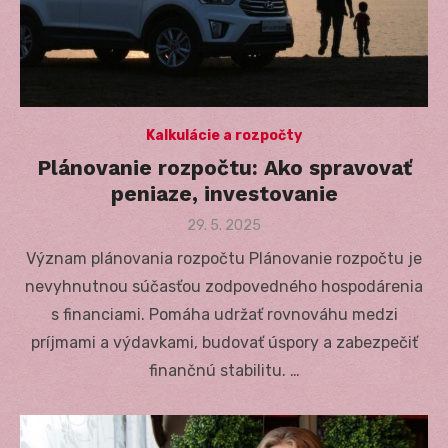
Kalkulácie a rozpočty
Plánovanie rozpočtu: Ako spravovať
peniaze, investovanie
Posted
29. 5. 2025
on
Význam plánovania rozpočtu Plánovanie rozpočtu je
nevyhnutnou súčasťou zodpovedného hospodárenia
s financiami. Pomáha udržať rovnováhu medzi
príjmami a výdavkami, budovať úspory a zabezpečiť
finančnú stabilitu. …