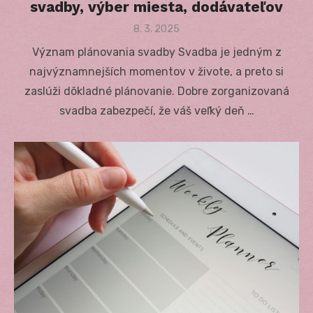
svadby, výber miesta, dodávateľov
Posted
8. 3. 2025
on
Význam plánovania svadby Svadba je jedným z
najvýznamnejších momentov v živote, a preto si
zaslúži dôkladné plánovanie. Dobre zorganizovaná
svadba zabezpečí, že váš veľký deň …