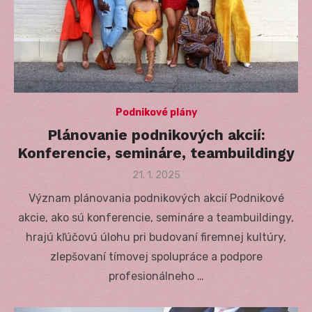
Podnikové plány
Plánovanie podnikových akcií:
Konferencie, semináre, teambuildingy
Posted
21. 1. 2025
on
Význam plánovania podnikových akcií Podnikové
akcie, ako sú konferencie, semináre a teambuildingy,
hrajú kľúčovú úlohu pri budovaní firemnej kultúry,
zlepšovaní tímovej spolupráce a podpore
profesionálneho …