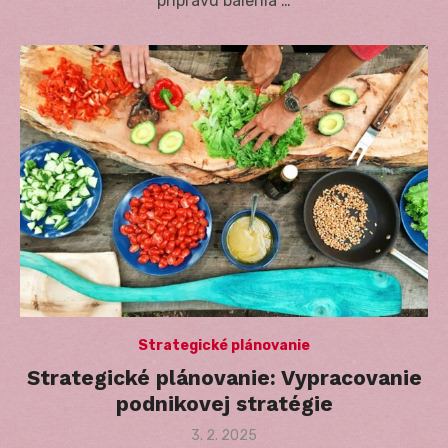
prípravu balenia …
Strategické plánovanie
Strategické plánovanie: Vypracovanie
podnikovej stratégie
Posted
3. 2. 2025