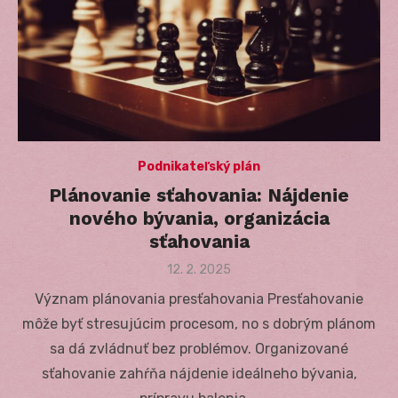
Podnikateľský plán
Plánovanie sťahovania: Nájdenie
nového bývania, organizácia
sťahovania
Posted
12. 2. 2025
on
Význam plánovania presťahovania Presťahovanie
môže byť stresujúcim procesom, no s dobrým plánom
sa dá zvládnuť bez problémov. Organizované
sťahovanie zahŕňa nájdenie ideálneho bývania,