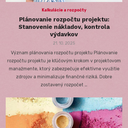
Kalkulácie a rozpočty
Plánovanie rozpočtu projektu:
Stanovenie nákladov, kontrola
výdavkov
Posted
21. 10. 2025
on
Význam plánovania rozpočtu projektu Plánovanie
rozpočtu projektu je kľúčovým krokom v projektovom
manažmente, ktorý zabezpečuje efektívne využitie
zdrojov a minimalizuje finančné riziká. Dobre
zostavený rozpočet …