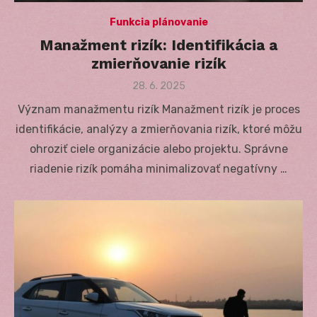
Funkcia plánovanie
Manažment rizík: Identifikácia a
zmierňovanie rizík
Posted
28. 6. 2025
on
Význam manažmentu rizík Manažment rizík je proces
identifikácie, analýzy a zmierňovania rizík, ktoré môžu
ohroziť ciele organizácie alebo projektu. Správne
riadenie rizík pomáha minimalizovať negatívny …