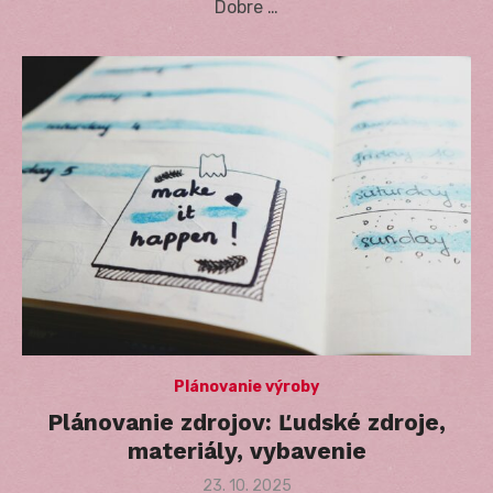
Dobre …
Plánovanie výroby
Plánovanie zdrojov: Ľudské zdroje,
materiály, vybavenie
Posted
23. 10. 2025