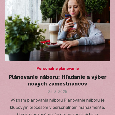
Personálne plánovanie
Plánovanie náboru: Hľadanie a výber
nových zamestnancov
Posted
25. 3. 2025
on
Význam plánovania náboru Plánovanie náboru je
kľúčovým procesom v personálnom manažmente,
ktorý zabezpečuje, že organizácia získava