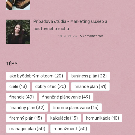
Prípadová štúdia – Marketing služieb a
cestovného ruchu
18. 3. 2023
6 komentárov
TÉMY
ako byť dobrým otcom
(20)
business plán
(32)
ciele
(13)
dobrý otec
(20)
finance plan
(31)
financie
(49)
finančné plánovanie
(49)
finančný plán
(32)
firemné plánovanie
(15)
firemný plán
(15)
kalkulácie
(15)
komunikácia
(10)
manager plan
(50)
manažment
(50)