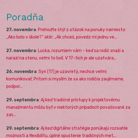
Poradňa
27. novembra
:
Prehoďte štýl z otázok na ponuky namiesto:
„Ako bolo v škole?“ skôr: „Ak chceš, povedz mi jednu ve...
27. novembra
:
Lucka, rozumiem vám – keď sa rodič snaží a
narazí na stenu, veľmi to bolí. V 17-tich je ale uzatvára...
26. novembra
:
Syn (17) je uzavretý, nechce veľmi
komunikovať. Pritom si myslím že sa ako rodičia zaujímame,
podpor...
29. septembra
:
Aj keď tradičné prístupy k projektovému
manažmentu môžu byť v niektorých prípadoch považované za
zas...
29. septembra
:
Aj keď digitálne stratégie ponúkajú rozsiahle
možnosti a flexibilitu, úplné opustenie tradičných met...