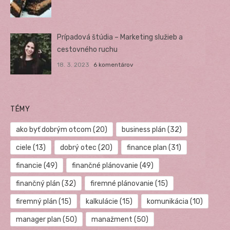
Prípadová štúdia – Marketing služieb a
cestovného ruchu
18. 3. 2023
6 komentárov
TÉMY
ako byť dobrým otcom
(20)
business plán
(32)
ciele
(13)
dobrý otec
(20)
finance plan
(31)
financie
(49)
finančné plánovanie
(49)
finančný plán
(32)
firemné plánovanie
(15)
firemný plán
(15)
kalkulácie
(15)
komunikácia
(10)
manager plan
(50)
manažment
(50)