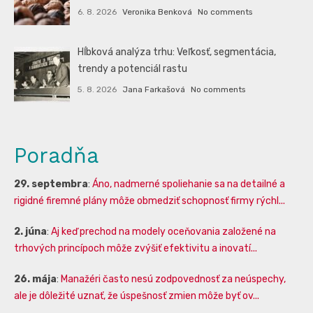
6. 8. 2026
Veronika Benková
No comments
Hĺbková analýza trhu: Veľkosť, segmentácia,
trendy a potenciál rastu
5. 8. 2026
Jana Farkašová
No comments
Poradňa
29. septembra
:
Áno, nadmerné spoliehanie sa na detailné a
rigidné firemné plány môže obmedziť schopnosť firmy rýchl...
2. júna
:
Aj keď prechod na modely oceňovania založené na
trhových princípoch môže zvýšiť efektivitu a inovatí...
26. mája
:
Manažéri často nesú zodpovednosť za neúspechy,
ale je dôležité uznať, že úspešnosť zmien môže byť ov...