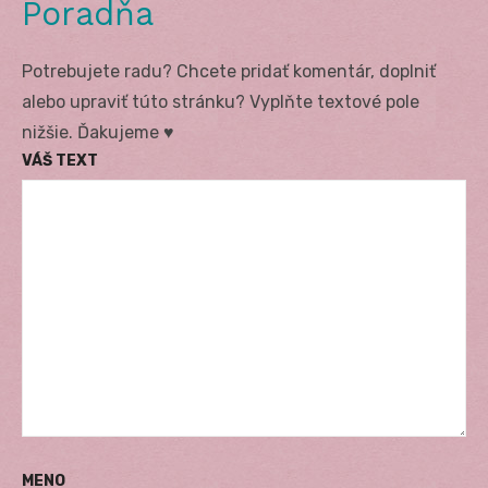
Poradňa
Potrebujete radu? Chcete pridať komentár, doplniť
alebo upraviť túto stránku? Vyplňte textové pole
nižšie. Ďakujeme ♥
VÁŠ TEXT
MENO