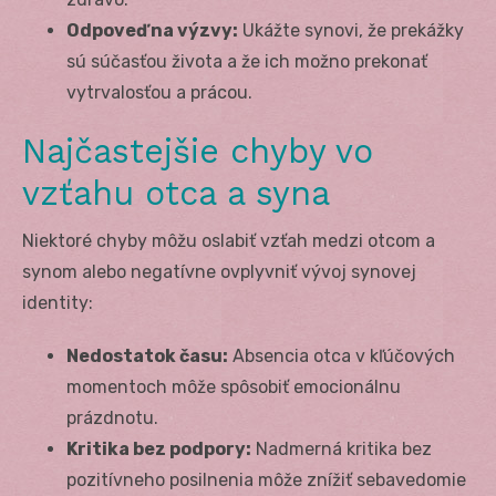
Odpoveď na výzvy:
Ukážte synovi, že prekážky
sú súčasťou života a že ich možno prekonať
vytrvalosťou a prácou.
Najčastejšie chyby vo
vzťahu otca a syna
Niektoré chyby môžu oslabiť vzťah medzi otcom a
synom alebo negatívne ovplyvniť vývoj synovej
identity:
Nedostatok času:
Absencia otca v kľúčových
momentoch môže spôsobiť emocionálnu
prázdnotu.
Kritika bez podpory:
Nadmerná kritika bez
pozitívneho posilnenia môže znížiť sebavedomie