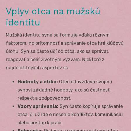
Vplyv otca na mužskú
identitu
Mužská identita syna sa formuje vďaka rôznym
faktorom, no prítomnosť a správanie otca hrá kľúčovú
úlohu. Syn sa často učí od otca, ako sa správať,
reagovať a čeliť životným výzvam. Niektoré z
najdôležitejších aspektov sú:
Hodnoty a etika:
Otec odovzdáva svojmu
synovi základné hodnoty, ako sú čestnosť,
rešpekt a zodpovednosť.
Vzory správania:
Syn často kopíruje správanie
otca, či už ide o riešenie konfliktov, komunikáciu
alebo prístup k práci.
Sebaúcta:
Podpora a uznanie zo strany otca