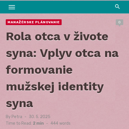
MANAŽÉRSKE PLÁNOVANIE
0
Rola otca v živote
syna: Vplyv otca na
formovanie
mužskej identity
syna
By
Petra
Posted
30. 5. 2025
on
Time to Read:
2 min
-
444
words