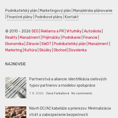
Podnikateľský plán
|
Marketingový plán
|
Manažérske plánovanie
|
Finančné plány
|
Podnikové plány
|
Kontakt
© 2010 - 2026
SEO
|
Reklama a PR
|
Vrtuľníky
|
Autoškola
|
Reality
|
Manažment
|
Prijímáčky
|
Podnikanie
|
Financie
|
Ekonomika
|
Zdravie
|
SWOT
|
Podnikateľský plán
|
Manažment
|
Marketing
|
Kultúra
|
Skúšky
|
Obchod
|
Dovolenka
NAJNOVŠIE
Partnerstvá a aliancie: Identifikácia cieľových
typov partnerov a modelov spolupráce
7. 8. 2026
Jana Farkašová
No comments
Návrh DC/AC kabeláže a prierezov: Minimalizácia
strát a zabezpečenie bezpečnosti