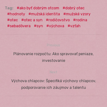
Tag:
ako byť dobrým otcom
dobrý otec
hodnoty
mužská identita
mužské vzory
otec
otec a syn
rodičovstvo
rodina
sebadôvera
syn
výchova
vzťah
Previous
Navigácia
Previous
Plánovanie rozpočtu: Ako spravovať peniaze,
v
post:
investovanie
článku
Next
Next
Výchova chlapcov: Špecifiká výchovy chlapcov,
post:
podporovanie ich záujmov a talentu