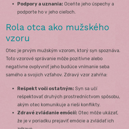
Podpory a uznania:
Oceňte jeho úspechy a
podporte ho v jeho cieľoch.
Rola otca ako mužského
vzoru
Otec je prvým mužským vzorom, ktorý syn spoznáva.
Toto vzorové správanie môže pozitívne alebo
negatívne ovplyvniť jeho budúce vnímanie seba
samého a svojich vzťahov. Zdravý vzor zahŕňa:
Rešpekt voči ostatným:
Syn sa učí
rešpektovať druhých prostredníctvom spôsobu,
akým otec komunikuje a rieši konflikty.
Zdravé zvládanie emócií:
Otec môže ukázať,
že je v poriadku prejaviť emócie a zvládať ich
zdravo.