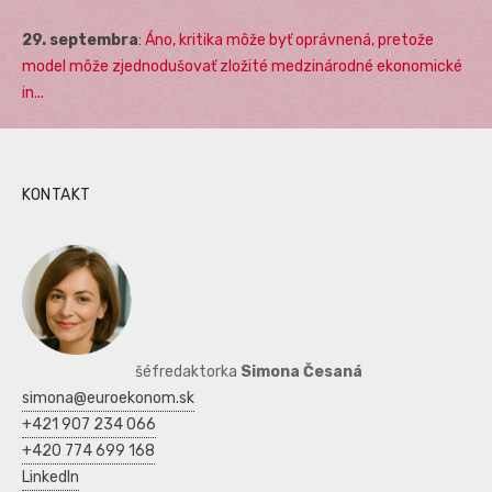
29. septembra
:
Áno, kritika môže byť oprávnená, pretože
model môže zjednodušovať zložité medzinárodné ekonomické
in...
KONTAKT
šéfredaktorka
Simona Česaná
simona@euroekonom.sk
+421 907 234 066
+420 774 699 168
LinkedIn