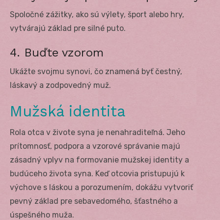
Spoločné zážitky, ako sú výlety, šport alebo hry,
vytvárajú základ pre silné puto.
4. Buďte vzorom
Ukážte svojmu synovi, čo znamená byť čestný,
láskavý a zodpovedný muž.
Mužská identita
Rola otca v živote syna je nenahraditeľná. Jeho
prítomnosť, podpora a vzorové správanie majú
zásadný vplyv na formovanie mužskej identity a
budúceho života syna. Keď otcovia pristupujú k
výchove s láskou a porozumením, dokážu vytvoriť
pevný základ pre sebavedomého, šťastného a
úspešného muža.