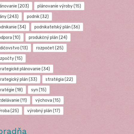
lánovanie
(203)
plánovanie výroby
(15)
lány
(243)
podnik
(32)
odnikanie
(34)
podnikateľský plán
(36)
odpora
(10)
produkčný plán
(24)
odičovstvo
(13)
rozpočet
(25)
ozpočty
(15)
trategické plánovanie
(34)
trategický plán
(33)
stratégia
(22)
tratégie
(18)
syn
(15)
zdelávanie
(11)
výchova
(15)
ýroba
(25)
výrobný plán
(17)
oradňa