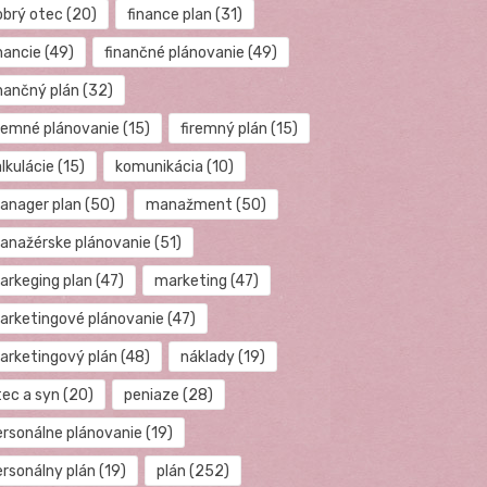
obrý otec
(20)
finance plan
(31)
nancie
(49)
finančné plánovanie
(49)
inančný plán
(32)
iremné plánovanie
(15)
firemný plán
(15)
lkulácie
(15)
komunikácia
(10)
anager plan
(50)
manažment
(50)
anažérske plánovanie
(51)
arkeging plan
(47)
marketing
(47)
arketingové plánovanie
(47)
arketingový plán
(48)
náklady
(19)
tec a syn
(20)
peniaze
(28)
ersonálne plánovanie
(19)
ersonálny plán
(19)
plán
(252)