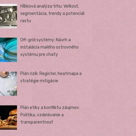
Hĺbková analýza trhu: Veľkosť,
segmentácia, trendy a potenciál
rastu
Off-grid systémy: Návrh a
inštalácia malého ostrovného
systému pre chaty
Plán rizík: Register, heatmapa a
stratégie mitigácie
Plán etiky a konfliktu záujmov:
Politika, vzdelávanie a
transparentnosť