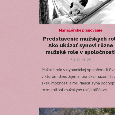
Manažérske plánovanie
Predstavenie mužských rol
Ako ukázať synovi rôzne
mužské role v spoločnost
Posted
30. 12. 2025
on
Mužské role v dynamickej spoločnosti Sve
v ktorom dnes žijeme, ponúka mužom šir
škálu možností a rolí. Naučiť syna pochop
rozmanitosť mužských rolí je kľúčové …