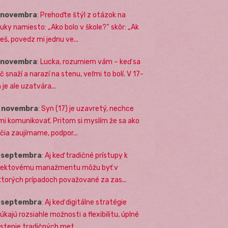
. novembra
:
Prehoďte štýl z otázok na
uky namiesto: „Ako bolo v škole?“ skôr: „Ak
eš, povedz mi jednu ve...
. novembra
:
Lucka, rozumiem vám – keď sa
č snaží a narazí na stenu, veľmi to bolí. V 17-
 je ale uzatvára...
. novembra
:
Syn (17) je uzavretý, nechce
mi komunikovať. Pritom si myslím že sa ako
ičia zaujímame, podpor...
. septembra
:
Aj keď tradičné prístupy k
jektovému manažmentu môžu byť v
ktorých prípadoch považované za zas...
. septembra
:
Aj keď digitálne stratégie
úkajú rozsiahle možnosti a flexibilitu, úplné
stenie tradičných met...