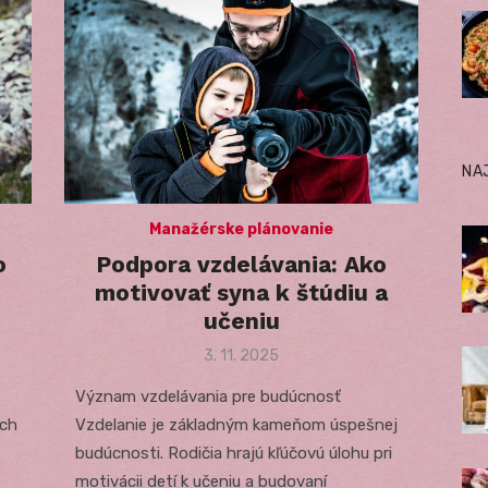
NA
Manažérske plánovanie
o
Podpora vzdelávania: Ako
motivovať syna k štúdiu a
učeniu
Posted
3. 11. 2025
on
Význam vzdelávania pre budúcnosť
ích
Vzdelanie je základným kameňom úspešnej
budúcnosti. Rodičia hrajú kľúčovú úlohu pri
motivácii detí k učeniu a budovaní