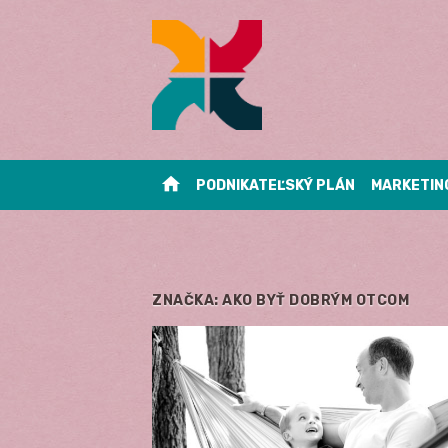
Skip
to
content
home
PODNIKATEĽSKÝ PLÁN
MARKETIN
ZNAČKA:
AKO BYŤ DOBRÝM OTCOM