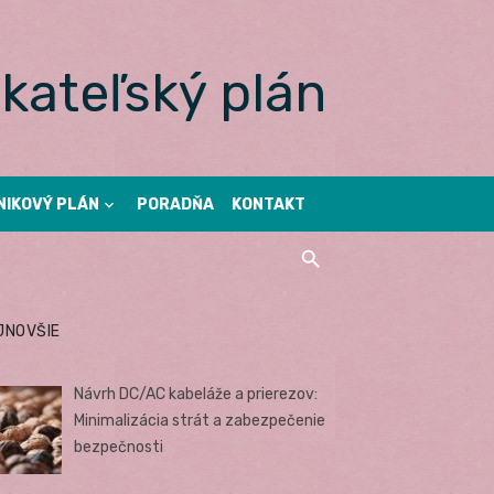
kateľský plán
NIKOVÝ PLÁN
PORADŇA
KONTAKT
JNOVŠIE
Návrh DC/AC kabeláže a prierezov:
Minimalizácia strát a zabezpečenie
bezpečnosti