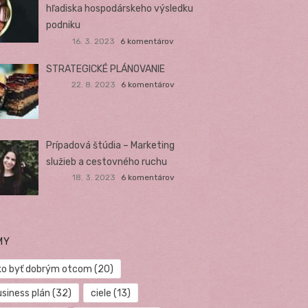
hľadiska hospodárskeho výsledku
podniku
16. 3. 2023
6 komentárov
STRATEGICKÉ PLÁNOVANIE
22. 8. 2023
6 komentárov
Prípadová štúdia – Marketing
služieb a cestovného ruchu
18. 3. 2023
6 komentárov
MY
ko byť dobrým otcom
(20)
usiness plán
(32)
ciele
(13)