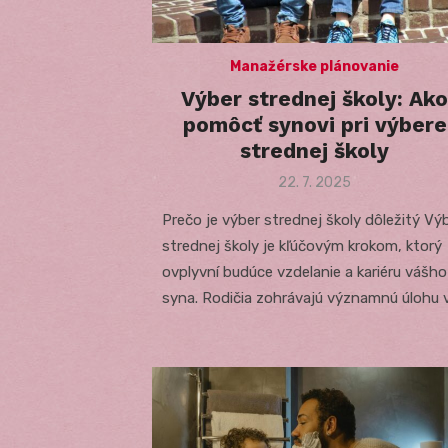
Manažérske plánovanie
Výber strednej školy: Ako
pomôcť synovi pri výbere
strednej školy
Posted
22. 7. 2025
on
Prečo je výber strednej školy dôležitý Vý
strednej školy je kľúčovým krokom, ktorý
ovplyvní budúce vzdelanie a kariéru vášho
syna. Rodičia zohrávajú významnú úlohu 