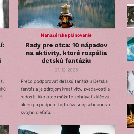
Manažérske plánovanie
í:
Rady pre otca: 10 nápadov
na aktivity, ktoré rozpália
i
detskú fantáziu
Posted
21. 12. 2025
on
t,
Prečo podporovať detskú fantáziu Detská
okú
fantázia je zdrojom kreativity, zvedavosti a
iť
radosti. Ako otec môžete zohrávať kľúčovú
úlohu pri podpore tejto úžasnej schopnosti
svojho dieťaťa. …