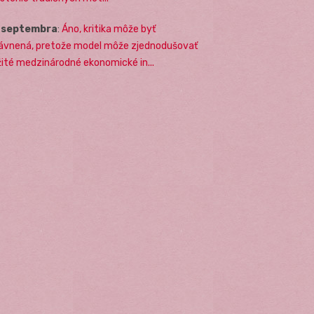
. septembra
:
Áno, kritika môže byť
ávnená, pretože model môže zjednodušovať
žité medzinárodné ekonomické in...