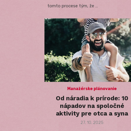
tomto procese tým, že …
Manažérske plánovanie
Od náradia k prírode: 10
nápadov na spoločné
aktivity pre otca a syna
Posted
27. 10. 2025
on