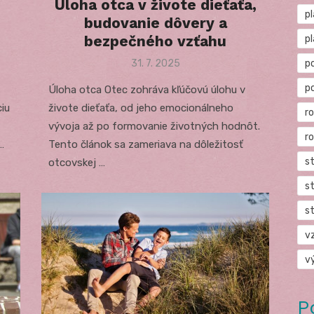
Úloha otca v živote dieťaťa,
p
budovanie dôvery a
bezpečného vzťahu
p
Posted
31. 7. 2025
p
on
p
Úloha otca Otec zohráva kľúčovú úlohu v
ciu
živote dieťaťa, od jeho emocionálneho
r
vývoja až po formovanie životných hodnôt.
r
…
Tento článok sa zameriava na dôležitosť
s
otcovskej …
s
s
v
v
P