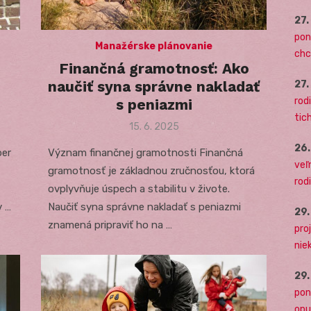
27
pon
Manažérske plánovanie
chc
Finančná gramotnosť: Ako
naučiť syna správne nakladať
27
rodi
s peniazmi
tich
Posted
15. 6. 2025
on
26
ber
Význam finančnej gramotnosti Finančná
veľ
gramotnosť je základnou zručnosťou, ktorá
rod
ovplyvňuje úspech a stabilitu v živote.
v …
Naučiť syna správne nakladať s peniazmi
29
znamená pripraviť ho na …
pro
nie
29
pon
opu