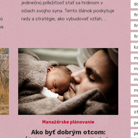
c
jedinečnú príležitosť stať sa hrdinom v
d
očiach svojho syna. Tento článok poskytuje
fi
jú
rady a stratégie, ako vybudovať vzťah, …
f
na
f
ka
m
m
m
m
m
o
Manažérske plánovanie
p
Ako byť dobrým otcom:
p