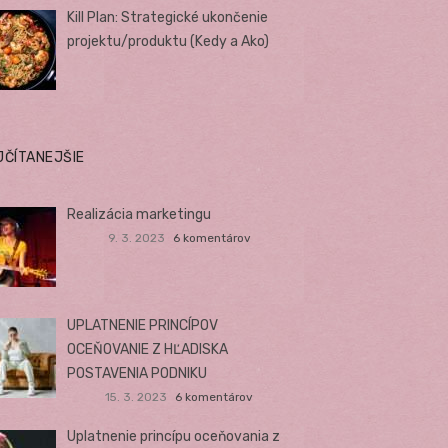
Kill Plan: Strategické ukončenie
projektu/produktu (Kedy a Ako)
JČÍTANEJŠIE
Realizácia marketingu
9. 3. 2023
6 komentárov
UPLATNENIE PRINCÍPOV
OCEŇOVANIE Z HĽADISKA
POSTAVENIA PODNIKU
15. 3. 2023
6 komentárov
Uplatnenie princípu oceňovania z