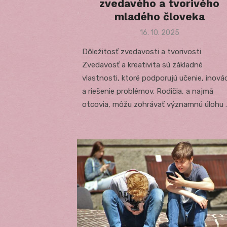
zvedavého a tvorivého
mladého človeka
Posted
16. 10. 2025
on
Dôležitosť zvedavosti a tvorivosti
Zvedavosť a kreativita sú základné
vlastnosti, ktoré podporujú učenie, inová
a riešenie problémov. Rodičia, a najmä
otcovia, môžu zohrávať významnú úlohu 