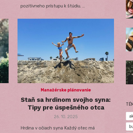
pozitívneho prístupu k štúdiu. …
Manažérske plánovanie
Staň sa hrdinom svojho syna:
TÉ
Tipy pre úspešného otca
a
Posted
26. 10. 2025
on
b
Hrdina v očiach syna Každý otec má