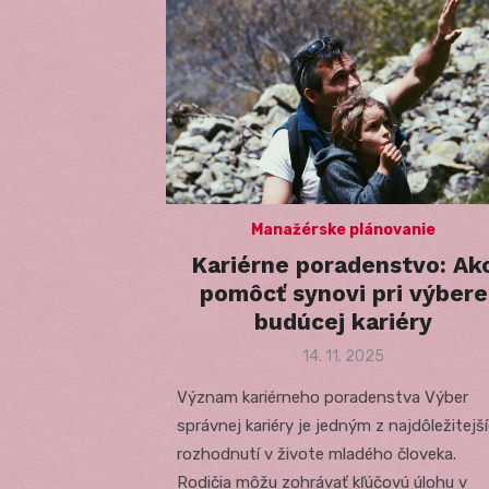
Manažérske plánovanie
Kariérne poradenstvo: Ak
pomôcť synovi pri výbere
budúcej kariéry
Posted
14. 11. 2025
on
Význam kariérneho poradenstva Výber
správnej kariéry je jedným z najdôležitejš
rozhodnutí v živote mladého človeka.
Rodičia môžu zohrávať kľúčovú úlohu v