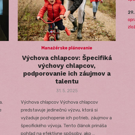
29
opr
zlo
Manažérske plánovanie
Výchova chlapcov: Špecifiká
výchovy chlapcov,
podporovanie ich záujmov a
talentu
Posted
31. 5. 2025
on
a.
Výchova chlapcov Výchova chlapcov
e
predstavuje jedinečnú výzvu, ktorá si
vyžaduje pochopenie ich potrieb, záujmov a
špecifického vývoja. Tento článok prináša
pohľad na efektívne spôsoby, ako …