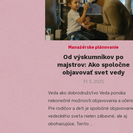
Manažérske plánovanie
Od výskumníkov po
majstrov: Ako spoločne
objavovať svet vedy
Posted
31. 5. 2025
on
Veda ako dobrodružstvo Veda ponúka
nekonečné možnosti objavovania a učeni
Pre rodičov a deti je spoločné objavovani
vedeckého sveta nielen zábavné, ale aj
obohacujúce. Tento …