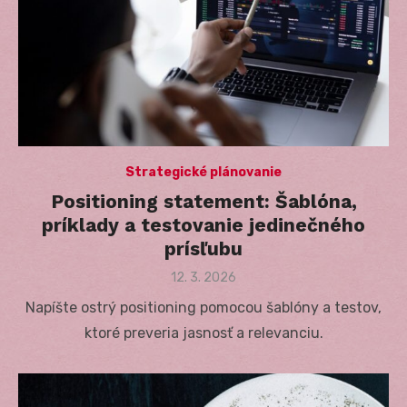
Strategické plánovanie
Positioning statement: Šablóna,
príklady a testovanie jedinečného
prísľubu
Posted
12. 3. 2026
on
Napíšte ostrý positioning pomocou šablóny a testov,
ktoré preveria jasnosť a relevanciu.