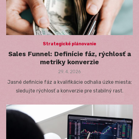
Strategické plánovanie
Sales Funnel: Definície fáz, rýchlosť a
metriky konverzie
Posted
29. 4. 2026
on
Jasné definície fáz a kvalifikácie odhalia úzke miesta;
sledujte rýchlosť a konverzie pre stabilný rast.