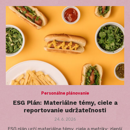
Personálne plánovanie
ESG Plán: Materiálne témy, ciele a
reportovanie udržateľnosti
Posted
24. 6. 2026
on
ESG plán určí materiálne témy, ciele a metriky; zlepší