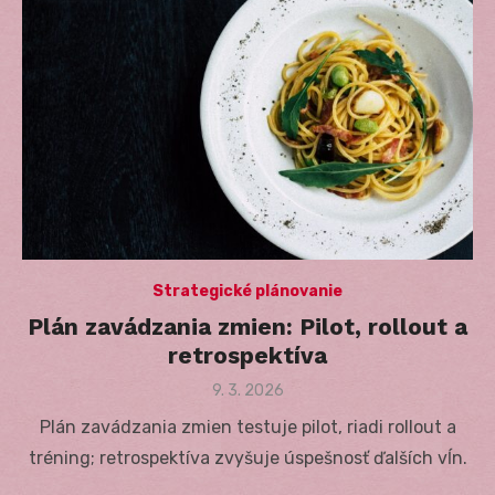
Strategické plánovanie
Plán zavádzania zmien: Pilot, rollout a
retrospektíva
Posted
9. 3. 2026
on
Plán zavádzania zmien testuje pilot, riadi rollout a
tréning; retrospektíva zvyšuje úspešnosť ďalších vĺn.