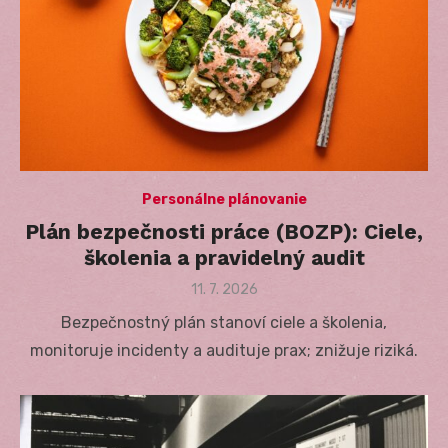
Personálne plánovanie
Plán bezpečnosti práce (BOZP): Ciele,
školenia a pravidelný audit
Posted
11. 7. 2026
on
Bezpečnostný plán stanoví ciele a školenia,
monitoruje incidenty a audituje prax; znižuje riziká.