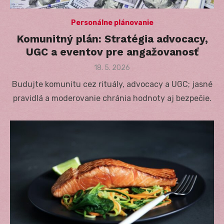
Personálne plánovanie
Komunitný plán: Stratégia advocacy,
UGC a eventov pre angažovanosť
Posted
18. 5. 2026
on
Budujte komunitu cez rituály, advocacy a UGC; jasné
pravidlá a moderovanie chránia hodnoty aj bezpečie.