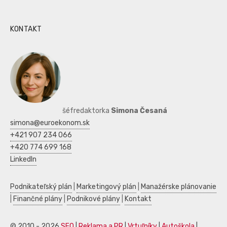
KONTAKT
šéfredaktorka
Simona Česaná
simona@euroekonom.sk
+421 907 234 066
+420 774 699 168
LinkedIn
Podnikateľský plán
|
Marketingový plán
|
Manažérske plánovanie
|
Finančné plány
|
Podnikové plány
|
Kontakt
© 2010 - 2026
SEO
|
Reklama a PR
|
Vrtuľníky
|
Autoškola
|