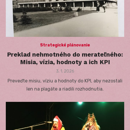
Strategické plánovanie
Preklad nehmotného do merateľného:
Misia, vízia, hodnoty a ich KPI
Posted
3. 1. 2026
on
Preveďte misiu, víziu a hodnoty do KPI, aby nezostali
len na plagáte a riadili rozhodnutia.