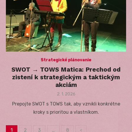
Strategické plánovanie
SWOT → TOWS Matica: Prechod od
zistení k strategickým a taktickým
akciám
Posted
2. 1. 2026
on
Prepojte SWOT s TOWS tak, aby vznikli konkrétne
kroky s prioritou a vlastníkom.
1
2
3
…
8
‹