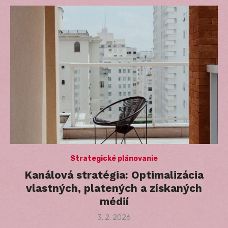
Strategické plánovanie
Kanálová stratégia: Optimalizácia
vlastných, platených a získaných
médií
Posted
3. 2. 2026
on