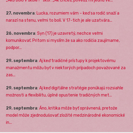
„Ako bolo v škole?“ skôr: „Ak chceš, povedz mi jednu ve...
27. novembra
:
Lucka, rozumiem vám – keď sa rodič snaží a
narazí na stenu, veľmi to bolí. V 17-tich je ale uzatvára...
26. novembra
:
Syn (17) je uzavretý, nechce veľmi
komunikovať. Pritom si myslím že sa ako rodičia zaujímame,
podpor...
29. septembra
:
Aj keď tradičné prístupy k projektovému
manažmentu môžu byť v niektorých prípadoch považované za
zas...
29. septembra
:
Aj keď digitálne stratégie ponúkajú rozsiahle
možnosti a flexibilitu, úplné opustenie tradičných met...
29. septembra
:
Áno, kritika môže byť oprávnená, pretože
model môže zjednodušovať zložité medzinárodné ekonomické
in...