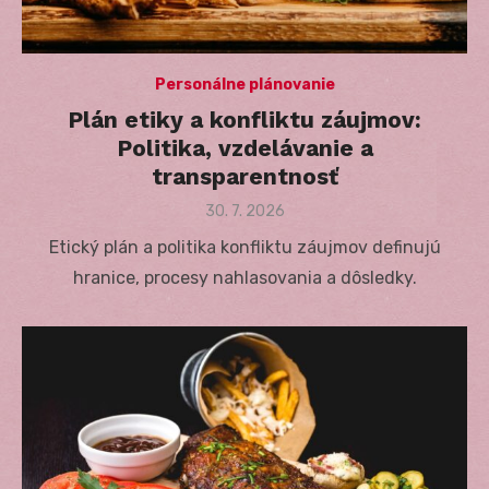
Personálne plánovanie
Plán etiky a konfliktu záujmov:
Politika, vzdelávanie a
transparentnosť
Posted
30. 7. 2026
on
Etický plán a politika konfliktu záujmov definujú
hranice, procesy nahlasovania a dôsledky.