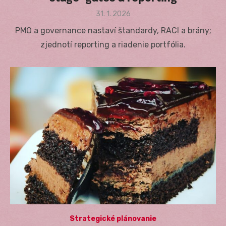
Posted
31. 1. 2026
on
PMO a governance nastaví štandardy, RACI a brány;
zjednotí reporting a riadenie portfólia.
Strategické plánovanie