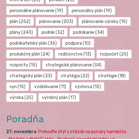
personálne plánovanie
(19)
personálny plán
(19)
plán
(252)
plánovanie
(203)
plánovanie výroby
(15)
plány
(243)
podnik
(32)
podnikanie
(34)
podnikateľský plán
(36)
podpora
(10)
produkčný plán
(24)
rodičovstvo
(13)
rozpočet
(25)
rozpočty
(15)
strategické plánovanie
(34)
strategický plán
(33)
stratégia
(22)
stratégie
(18)
syn
(15)
vzdelávanie
(11)
výchova
(15)
výroba
(25)
výrobný plán
(17)
Poradňa
27. novembra
:
Prehoďte štýl z otázok na ponuky namiesto: