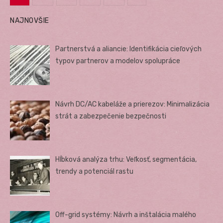
Stránkovanie
NAJNOVŠIE
príspevkov
Partnerstvá a aliancie: Identifikácia cieľových
typov partnerov a modelov spolupráce
Návrh DC/AC kabeláže a prierezov: Minimalizácia
strát a zabezpečenie bezpečnosti
Hĺbková analýza trhu: Veľkosť, segmentácia,
trendy a potenciál rastu
Off-grid systémy: Návrh a inštalácia malého