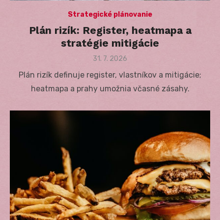
Strategické plánovanie
Plán rizík: Register, heatmapa a
stratégie mitigácie
Posted
31. 7. 2026
on
Plán rizík definuje register, vlastníkov a mitigácie;
heatmapa a prahy umožnia včasné zásahy.