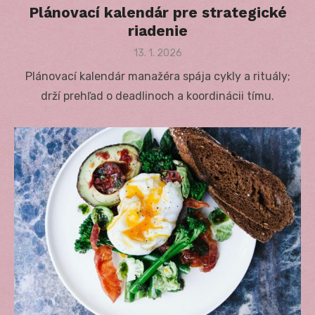
Plánovací kalendár pre strategické
riadenie
Posted
13. 1. 2026
on
Plánovací kalendár manažéra spája cykly a rituály;
drží prehľad o deadlinoch a koordinácii tímu.