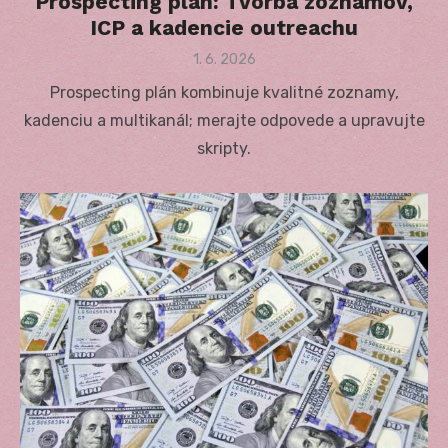
Prospecting plán: Tvorba zoznamov,
ICP a kadencie outreachu
Posted
1. 6. 2026
on
Prospecting plán kombinuje kvalitné zoznamy,
kadenciu a multikanál; merajte odpovede a upravujte
skripty.