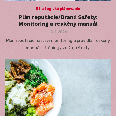
Strategické plánovanie
Plán reputácie/Brand Safety:
Monitoring a reakčný manuál
Posted
10. 1. 2026
on
Plán reputácie nastaví monitoring a pravidlá; reakčný
manuál a tréningy znižujú škody.