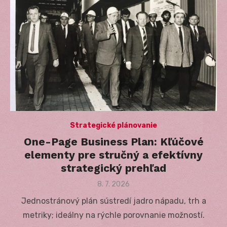
Strategické plánovanie
One-Page Business Plan: Kľúčové
elementy pre stručný a efektívny
strategický prehľad
Posted
8. 7. 2026
on
Jednostránový plán sústredí jadro nápadu, trh a
metriky; ideálny na rýchle porovnanie možností.