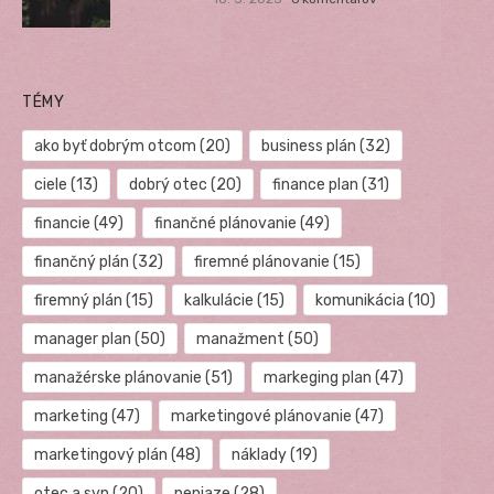
TÉMY
ako byť dobrým otcom
(20)
business plán
(32)
ciele
(13)
dobrý otec
(20)
finance plan
(31)
financie
(49)
finančné plánovanie
(49)
finančný plán
(32)
firemné plánovanie
(15)
firemný plán
(15)
kalkulácie
(15)
komunikácia
(10)
manager plan
(50)
manažment
(50)
manažérske plánovanie
(51)
markeging plan
(47)
marketing
(47)
marketingové plánovanie
(47)
marketingový plán
(48)
náklady
(19)
otec a syn
(20)
peniaze
(28)