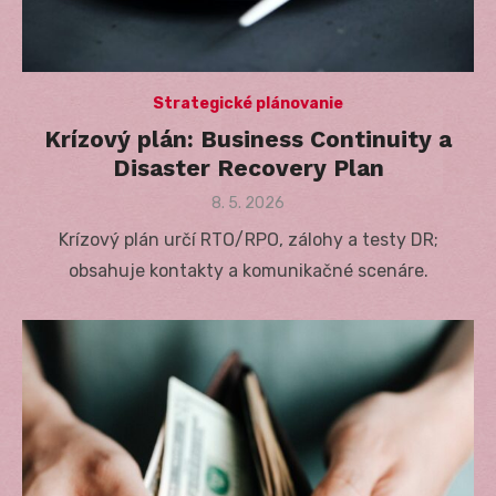
Strategické plánovanie
Krízový plán: Business Continuity a
Disaster Recovery Plan
Posted
8. 5. 2026
on
Krízový plán určí RTO/RPO, zálohy a testy DR;
obsahuje kontakty a komunikačné scenáre.