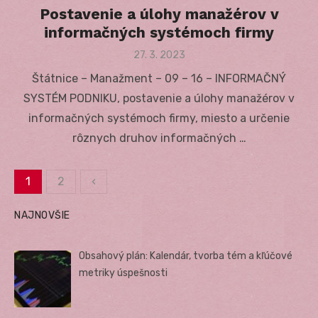
Postavenie a úlohy manažérov v
informačných systémoch firmy
Posted
27. 3. 2023
on
Štátnice – Manažment – 09 – 16 – INFORMAČNÝ
SYSTÉM PODNIKU, postavenie a úlohy manažérov v
informačných systémoch firmy, miesto a určenie
rôznych druhov informačných …
1
2
‹
Stránkovanie
NAJNOVŠIE
príspevkov
Obsahový plán: Kalendár, tvorba tém a kľúčové
metriky úspešnosti