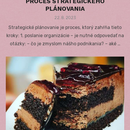
PROCES STRATEGICKÉHO
PLÁNOVANIA
Posted
22. 8. 2023
on
Strategické plánovanie je proces, ktorý zahŕňa tieto
kroky: 1. poslanie organizácie – je nutné odpovedať na
otázky: – čo je zmyslom nášho podnikania? – aké …