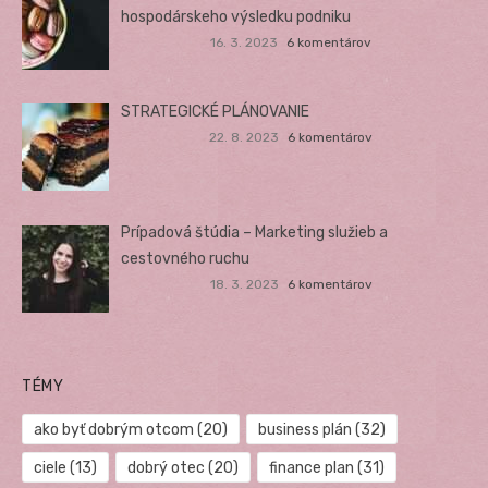
hospodárskeho výsledku podniku
16. 3. 2023
6 komentárov
STRATEGICKÉ PLÁNOVANIE
22. 8. 2023
6 komentárov
Prípadová štúdia – Marketing služieb a
cestovného ruchu
18. 3. 2023
6 komentárov
TÉMY
ako byť dobrým otcom
(20)
business plán
(32)
ciele
(13)
dobrý otec
(20)
finance plan
(31)