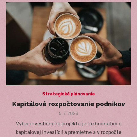
Strategické plánovanie
Kapitálové rozpočtovanie podnikov
Posted
5. 7. 2023
on
Výber investičného projektu je rozhodnutím o
kapitálovej investícií a premietne a v rozpočte