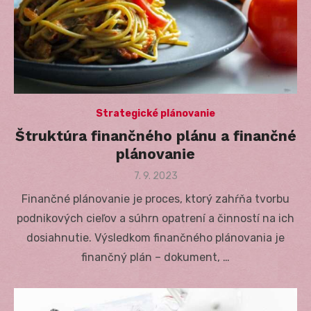
Strategické plánovanie
Štruktúra finančného plánu a finančné
plánovanie
Posted
7. 9. 2023
on
Finančné plánovanie je proces, ktorý zahŕňa tvorbu
podnikových cieľov a súhrn opatrení a činností na ich
dosiahnutie. Výsledkom finančného plánovania je
finančný plán – dokument, …