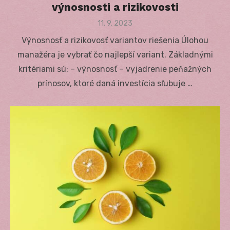
výnosnosti a rizikovosti
Posted
11. 9. 2023
on
Výnosnosť a rizikovosť variantov riešenia Úlohou
manažéra je vybrať čo najlepší variant. Základnými
kritériami sú: – výnosnosť – vyjadrenie peňažných
prínosov, ktoré daná investícia sľubuje …