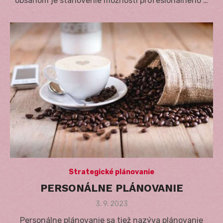
obsahom je stanovenie možností profesionálneho …
Strategické plánovanie
PERSONÁLNE PLÁNOVANIE
Posted
3. 9. 2023
on
Personálne plánovanie sa tiež nazýva plánovanie