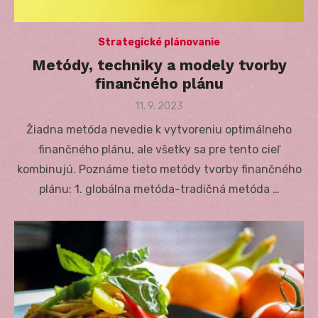
Strategické plánovanie
Metódy, techniky a modely tvorby
finančného plánu
Posted
11. 9. 2023
on
Žiadna metóda nevedie k vytvoreniu optimálneho
finančného plánu, ale všetky sa pre tento cieľ
kombinujú. Poznáme tieto metódy tvorby finančného
plánu: 1. globálna metóda-tradičná metóda …