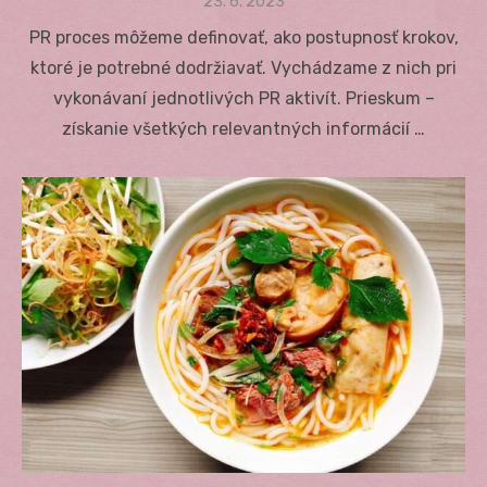
Posted
23. 6. 2023
on
PR proces môžeme definovať, ako postupnosť krokov,
ktoré je potrebné dodržiavať. Vychádzame z nich pri
vykonávaní jednotlivých PR aktivít. Prieskum –
získanie všetkých relevantných informácií …