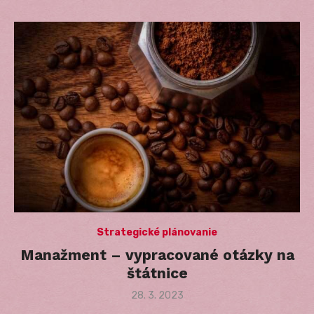
Strategické plánovanie
Manažment – vypracované otázky na
štátnice
Posted
28. 3. 2023
on