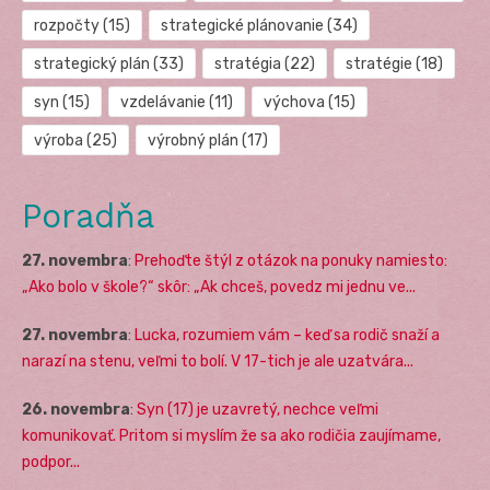
rozpočty
(15)
strategické plánovanie
(34)
strategický plán
(33)
stratégia
(22)
stratégie
(18)
syn
(15)
vzdelávanie
(11)
výchova
(15)
výroba
(25)
výrobný plán
(17)
Poradňa
27. novembra
:
Prehoďte štýl z otázok na ponuky namiesto:
„Ako bolo v škole?“ skôr: „Ak chceš, povedz mi jednu ve...
27. novembra
:
Lucka, rozumiem vám – keď sa rodič snaží a
narazí na stenu, veľmi to bolí. V 17-tich je ale uzatvára...
26. novembra
:
Syn (17) je uzavretý, nechce veľmi
komunikovať. Pritom si myslím že sa ako rodičia zaujímame,
podpor...