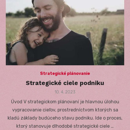
Strategické plánovanie
Strategické ciele podniku
Posted
10. 4. 2023
on
Úvod V strategickom plánovaní je hlavnou úlohou
vypracovanie cieľov, prostredníctvom ktorých sa
kladú základy budúceho stavu podniku. Ide o proces,
ktorý stanovuje dlhodobé strategické ciele …