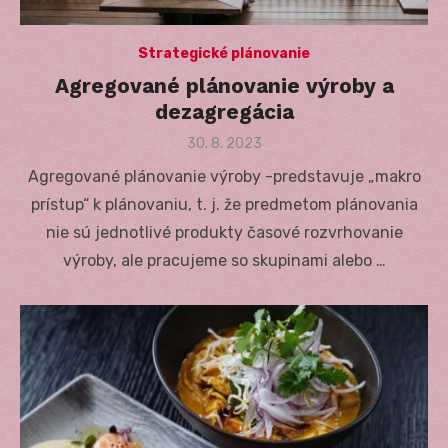
Strategické plánovanie
Agregované plánovanie výroby a
dezagregácia
Posted
30. 8. 2023
on
Agregované plánovanie výroby -predstavuje „makro
prístup“ k plánovaniu, t. j. že predmetom plánovania
nie sú jednotlivé produkty časové rozvrhovanie
výroby, ale pracujeme so skupinami alebo …