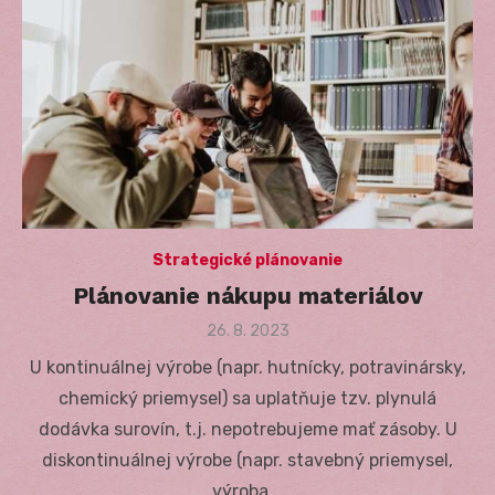
Strategické plánovanie
Plánovanie nákupu materiálov
Posted
26. 8. 2023
on
U kontinuálnej výrobe (napr. hutnícky, potravinársky,
chemický priemysel) sa uplatňuje tzv. plynulá
dodávka surovín, t.j. nepotrebujeme mať zásoby. U
diskontinuálnej výrobe (napr. stavebný priemysel,
výroba …