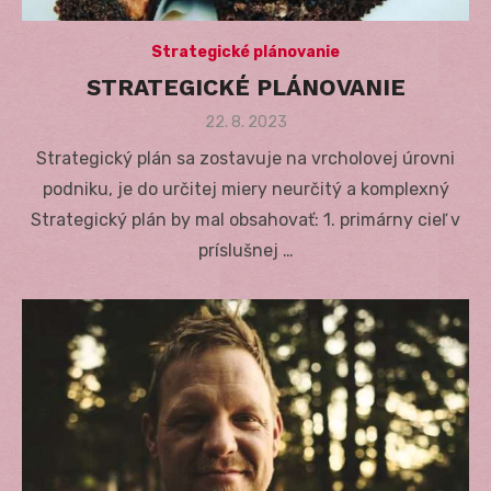
Strategické plánovanie
STRATEGICKÉ PLÁNOVANIE
Posted
22. 8. 2023
on
Strategický plán sa zostavuje na vrcholovej úrovni
podniku, je do určitej miery neurčitý a komplexný
Strategický plán by mal obsahovať: 1. primárny cieľ v
príslušnej …