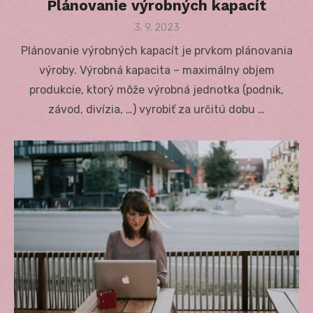
Plánovanie výrobných kapacít
Posted
3. 9. 2023
on
Plánovanie výrobných kapacít je prvkom plánovania
výroby. Výrobná kapacita – maximálny objem
produkcie, ktorý môže výrobná jednotka (podnik,
závod, divízia, …) vyrobiť za určitú dobu …