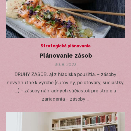
Strategické plánovanie
Plánovanie zásob
Posted
30. 8. 2023
on
DRUHY ZÁSOB: a) z hľadiska použitia: – zásoby
nevyhnutné k výrobe (suroviny, polotovary, súčiastky,
…) – zásoby náhradných súčiastok pre stroje a
zariadenia – zásoby …