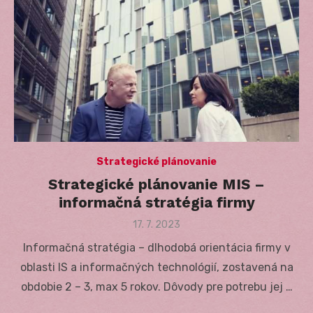
Strategické plánovanie
Strategické plánovanie MIS –
informačná stratégia firmy
Posted
17. 7. 2023
on
Informačná stratégia – dlhodobá orientácia firmy v
oblasti IS a informačných technológií, zostavená na
obdobie 2 – 3, max 5 rokov. Dôvody pre potrebu jej …