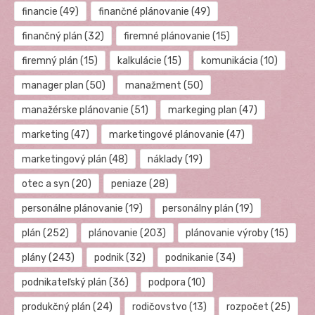
financie
(49)
finančné plánovanie
(49)
finančný plán
(32)
firemné plánovanie
(15)
firemný plán
(15)
kalkulácie
(15)
komunikácia
(10)
manager plan
(50)
manažment
(50)
manažérske plánovanie
(51)
markeging plan
(47)
marketing
(47)
marketingové plánovanie
(47)
marketingový plán
(48)
náklady
(19)
otec a syn
(20)
peniaze
(28)
personálne plánovanie
(19)
personálny plán
(19)
plán
(252)
plánovanie
(203)
plánovanie výroby
(15)
plány
(243)
podnik
(32)
podnikanie
(34)
podnikateľský plán
(36)
podpora
(10)
produkčný plán
(24)
rodičovstvo
(13)
rozpočet
(25)