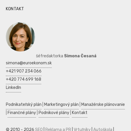
KONTAKT
šéfredaktorka
Simona Česaná
simona@euroekonom.sk
+421 907 234 066
+420 774 699 168
LinkedIn
Podnikateľský plán
|
Marketingový plán
|
Manažérske plánovanie
|
Finančné plány
|
Podnikové plány
|
Kontakt
© 2010 - 2026
SEO
|
Reklama a PR
|
Vrtuľníky
|
Autoškola
|