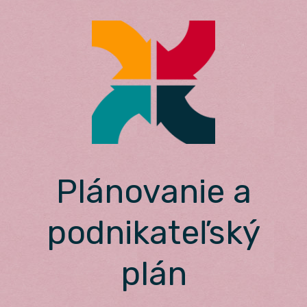
Skip
to
content
Plánovanie a
podnikateľský
plán