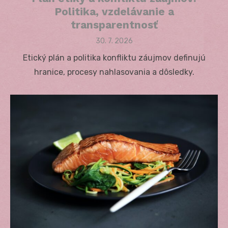
Politika, vzdelávanie a
transparentnosť
Posted
30. 7. 2026
on
Etický plán a politika konfliktu záujmov definujú
hranice, procesy nahlasovania a dôsledky.