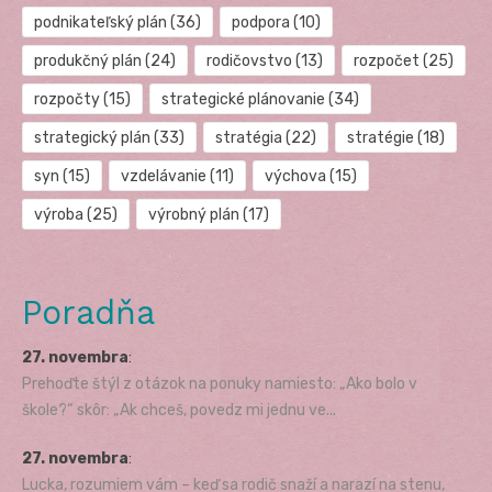
podnikateľský plán
(36)
podpora
(10)
produkčný plán
(24)
rodičovstvo
(13)
rozpočet
(25)
rozpočty
(15)
strategické plánovanie
(34)
strategický plán
(33)
stratégia
(22)
stratégie
(18)
syn
(15)
vzdelávanie
(11)
výchova
(15)
výroba
(25)
výrobný plán
(17)
Poradňa
27. novembra
:
Prehoďte štýl z otázok na ponuky namiesto: „Ako bolo v
škole?“ skôr: „Ak chceš, povedz mi jednu ve...
27. novembra
:
Lucka, rozumiem vám – keď sa rodič snaží a narazí na stenu,