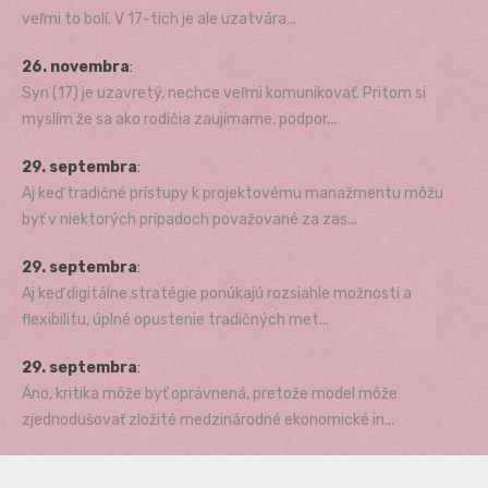
veľmi to bolí. V 17-tich je ale uzatvára...
26. novembra
:
Syn (17) je uzavretý, nechce veľmi komunikovať. Pritom si
myslím že sa ako rodičia zaujímame, podpor...
29. septembra
:
Aj keď tradičné prístupy k projektovému manažmentu môžu
byť v niektorých prípadoch považované za zas...
29. septembra
:
Aj keď digitálne stratégie ponúkajú rozsiahle možnosti a
flexibilitu, úplné opustenie tradičných met...
29. septembra
:
Áno, kritika môže byť oprávnená, pretože model môže
zjednodušovať zložité medzinárodné ekonomické in...