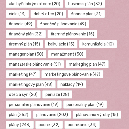
ako byť dobrým otcom
(20)
business plán
(32)
ciele
(13)
dobrý otec
(20)
finance plan
(31)
financie
(49)
finančné plánovanie
(49)
finančný plán
(32)
firemné plánovanie
(15)
firemný plán
(15)
kalkulácie
(15)
komunikácia
(10)
manager plan
(50)
manažment
(50)
manažérske plánovanie
(51)
markeging plan
(47)
marketing
(47)
marketingové plánovanie
(47)
marketingový plán
(48)
náklady
(19)
otec a syn
(20)
peniaze
(28)
personálne plánovanie
(19)
personálny plán
(19)
plán
(252)
plánovanie
(203)
plánovanie výroby
(15)
plány
(243)
podnik
(32)
podnikanie
(34)