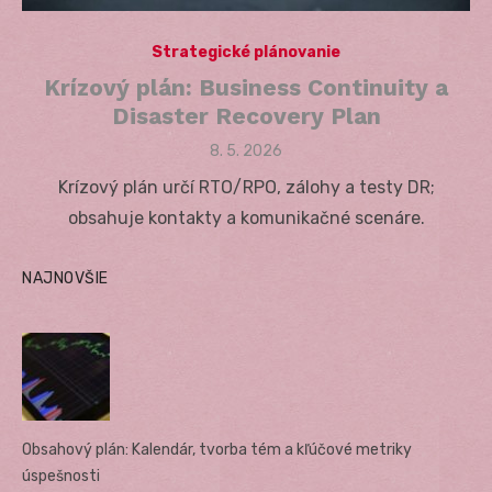
Strategické plánovanie
Krízový plán: Business Continuity a
Disaster Recovery Plan
Posted
8. 5. 2026
on
Krízový plán určí RTO/RPO, zálohy a testy DR;
obsahuje kontakty a komunikačné scenáre.
NAJNOVŠIE
Obsahový plán: Kalendár, tvorba tém a kľúčové metriky
úspešnosti