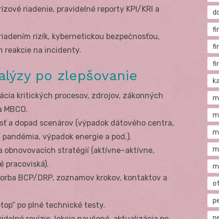
zové riadenie, pravidelné reporty KPI/KRI a
d
fi
riadením rizík, kybernetickou bezpečnosťou,
f
reakcie na incidenty.
f
alýzy po zlepšovanie
ka
kácia kritických procesov, zdrojov, zákonných
m
a MBCO.
m
ť a dopad scenárov (výpadok dátového centra,
m
pandémia, výpadok energie a pod.).
m
 obnovovacích stratégií (aktívne–aktívne,
é pracoviská).
m
orba BCP/DRP, zoznamov krokov, kontaktov a
o
p
top“ po plné technické testy.
p
idelné revízie, lekcie naučené, aktualizácia po