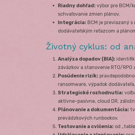
Riadny dohľad:
výbor pre BCM/krí
schvaľovanie zmien plánov.
Integrácia:
BCM je previazaný s 
dodávateľským reťazcom a plánom 
Životný cyklus: od an
Analýza dopadov (BIA):
identifi
záväzkov a stanovenie RTO/RPO 
Posúdenie rizík:
pravdepodobnos
ransomware, výpadok dodávateľa, 
Strategické rozhodnutia:
voľba
aktívne–pasívne, cloud DR, záložn
Plánovanie a dokumentácia:
tv
prevádzkových runbookov.
Testovanie a cvičenia:
od „table
Udržiavanie a zlepšovanie:
prav