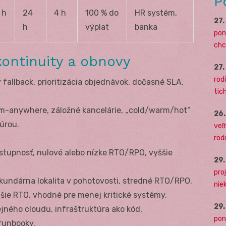
P
 h
24
4 h
100 % do
HR systém,
27
h
výplat
banka
pon
chc
kontinuity a obnovy
27
rodi
fallback, prioritizácia objednávok, dočasné SLA,
tich
-anywhere, záložné kancelárie, „cold/warm/hot“
26
túrou.
veľ
rod
tupnosť, nulové alebo nízke RTO/RPO, vyššie
29
pro
kundárna lokalita v pohotovosti, stredné RTO/RPO.
nie
hšie RTO, vhodné pre menej kritické systémy.
29
ejného cloudu, infraštruktúra ako kód,
pon
runbooky.