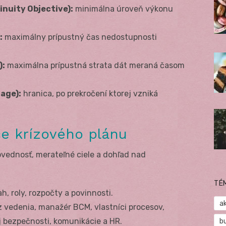
nuity Objective):
minimálna úroveň výkonu
:
maximálny prípustný čas nedostupnosti
):
maximálna prípustná strata dát meraná časom
age):
hranica, po prekročení ktorej vzniká
ce krízového plánu
ovednosť, merateľné ciele a dohľad nad
TÉ
h, roly, rozpočty a povinnosti.
a
 vedenia, manažér BCM, vlastníci procesov,
ej bezpečnosti, komunikácie a HR.
b