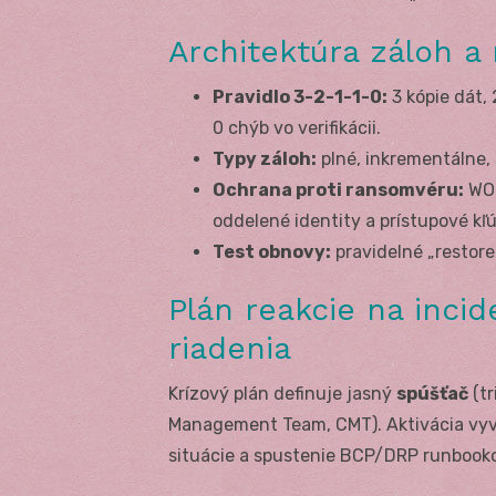
Architektúra záloh a 
Pravidlo 3-2-1-1-0:
3 kópie dát, 
0 chýb vo verifikácii.
Typy záloh:
plné, inkrementálne, 
Ochrana proti ransomvéru:
WOR
oddelené identity a prístupové kľ
Test obnovy:
pravidelné „restore
Plán reakcie na incid
riadenia
Krízový plán definuje jasný
spúšťač
(tr
Management Team, CMT). Aktivácia vyv
situácie a spustenie BCP/DRP runbooko