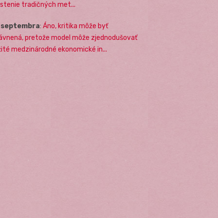
stenie tradičných met...
. septembra
:
Áno, kritika môže byť
ávnená, pretože model môže zjednodušovať
žité medzinárodné ekonomické in...