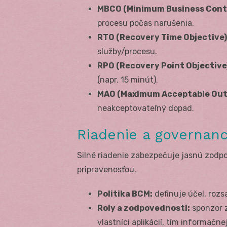
MBCO (Minimum Business Conti
procesu počas narušenia.
RTO (Recovery Time Objective)
služby/procesu.
RPO (Recovery Point Objective
(napr. 15 minút).
MAO (Maximum Acceptable Out
neakceptovateľný dopad.
Riadenie a governan
Silné riadenie zabezpečuje jasnú zodp
pripravenosťou.
Politika BCM:
definuje účel, rozsa
Roly a zodpovednosti:
sponzor z
vlastníci aplikácií, tím informačn