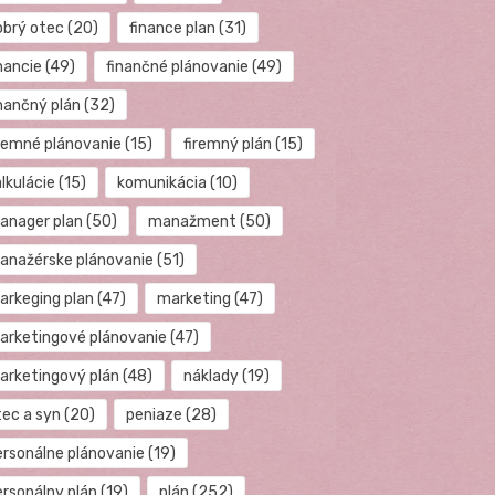
obrý otec
(20)
finance plan
(31)
nancie
(49)
finančné plánovanie
(49)
inančný plán
(32)
iremné plánovanie
(15)
firemný plán
(15)
lkulácie
(15)
komunikácia
(10)
anager plan
(50)
manažment
(50)
anažérske plánovanie
(51)
arkeging plan
(47)
marketing
(47)
arketingové plánovanie
(47)
arketingový plán
(48)
náklady
(19)
tec a syn
(20)
peniaze
(28)
ersonálne plánovanie
(19)
ersonálny plán
(19)
plán
(252)