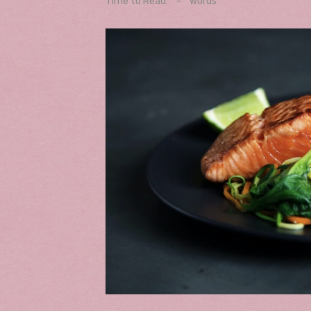
Time to Read:
-
words