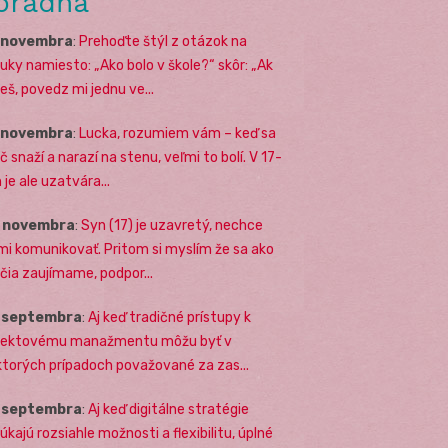
oradňa
. novembra
:
Prehoďte štýl z otázok na
uky namiesto: „Ako bolo v škole?“ skôr: „Ak
eš, povedz mi jednu ve...
. novembra
:
Lucka, rozumiem vám – keď sa
č snaží a narazí na stenu, veľmi to bolí. V 17-
 je ale uzatvára...
. novembra
:
Syn (17) je uzavretý, nechce
mi komunikovať. Pritom si myslím že sa ako
ičia zaujímame, podpor...
. septembra
:
Aj keď tradičné prístupy k
jektovému manažmentu môžu byť v
ktorých prípadoch považované za zas...
. septembra
:
Aj keď digitálne stratégie
úkajú rozsiahle možnosti a flexibilitu, úplné