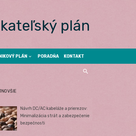
kateľský plán
NIKOVÝ PLÁN
PORADŇA
KONTAKT
JNOVŠIE
Návrh DC/AC kabeláže a prierezov:
Minimalizácia strát a zabezpečenie
bezpečnosti