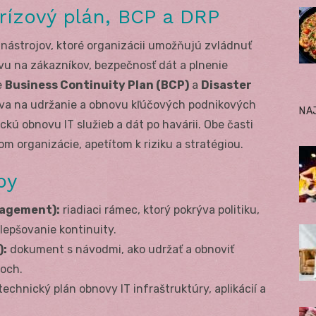
rízový plán, BCP a DRP
a nástrojov, ktoré organizácii umožňujú zvládnuť
vu na zákazníkov, bezpečnosť dát a plnenie
e
Business Continuity Plan (BCP)
a
Disaster
ava na udržanie a obnovu kľúčových podnikových
NA
ckú obnovu IT služieb a dát po havárii. Obe časti
om organizácie, apetítom k riziku a stratégiou.
py
nagement):
riadiaci rámec, ktorý pokrýva politiku,
zlepšovanie kontinuity.
):
dokument s návodmi, ako udržať a obnoviť
soch.
technický plán obnovy IT infraštruktúry, aplikácií a