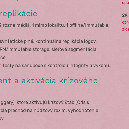
opu
replikácie
29
opr
2 rôzne médiá, 1 mimo lokalitu, 1 offline/immutable,
zlo
syntetické plné, kontinuálna replikácia logov.
M/immutable storage, sieťová segmentácia,
úče.
“ testy na sandboxe s kontrolou integrity a výkonu.
ent a aktivácia krízového
iggery), ktoré aktivujú krízový štáb (Crisis
olá prechod na núdzový režim, vyhodnotenie
v.