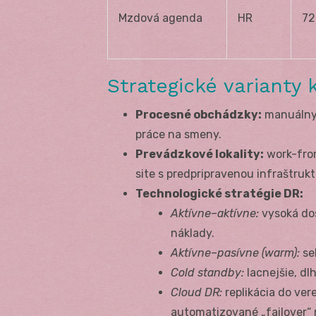
Mzdová agenda
HR
72
Strategické varianty 
Procesné obchádzky:
manuálny 
práce na smeny.
Prevádzkové lokality:
work-from
site s predpripravenou infraštruk
Technologické stratégie DR:
Aktívne–aktívne:
vysoká dos
náklady.
Aktívne–pasívne (warm):
se
Cold standby:
lacnejšie, dl
Cloud DR:
replikácia do ver
automatizované „failover“ 