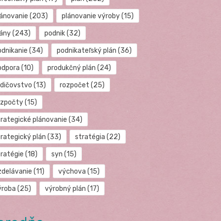
lánovanie
(203)
plánovanie výroby
(15)
lány
(243)
podnik
(32)
odnikanie
(34)
podnikateľský plán
(36)
odpora
(10)
produkčný plán
(24)
odičovstvo
(13)
rozpočet
(25)
ozpočty
(15)
trategické plánovanie
(34)
trategický plán
(33)
stratégia
(22)
tratégie
(18)
syn
(15)
zdelávanie
(11)
výchova
(15)
ýroba
(25)
výrobný plán
(17)