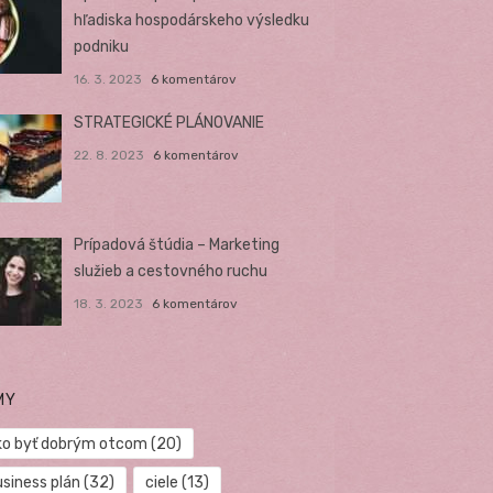
hľadiska hospodárskeho výsledku
podniku
16. 3. 2023
6 komentárov
STRATEGICKÉ PLÁNOVANIE
22. 8. 2023
6 komentárov
Prípadová štúdia – Marketing
služieb a cestovného ruchu
18. 3. 2023
6 komentárov
MY
ko byť dobrým otcom
(20)
usiness plán
(32)
ciele
(13)