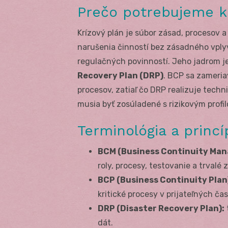
Prečo potrebujeme k
Krízový plán je súbor zásad, procesov 
narušenia činností bez zásadného vply
regulačných povinností. Jeho jadrom j
Recovery Plan (DRP)
. BCP sa zameri
procesov, zatiaľ čo DRP realizuje techni
musia byť zosúladené s rizikovým profil
Terminológia a princí
BCM (Business Continuity Ma
roly, procesy, testovanie a trvalé 
BCP (Business Continuity Plan
kritické procesy v prijateľných ča
DRP (Disaster Recovery Plan):
dát.