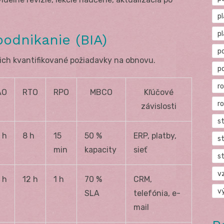
p
p
odnikanie (BIA)
p
 ich kvantifikované požiadavky na obnovu.
p
r
AO
RTO
RPO
MBCO
Kľúčové
r
závislosti
s
 h
8 h
15
50 %
ERP, platby,
s
min
kapacity
sieť
s
v
 h
12 h
1 h
70 %
CRM,
v
SLA
telefónia, e-
mail