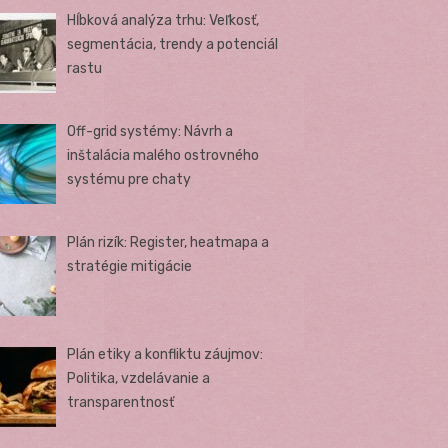
Hĺbková analýza trhu: Veľkosť,
segmentácia, trendy a potenciál
rastu
Off-grid systémy: Návrh a
inštalácia malého ostrovného
systému pre chaty
Plán rizík: Register, heatmapa a
stratégie mitigácie
Plán etiky a konfliktu záujmov:
Politika, vzdelávanie a
transparentnosť