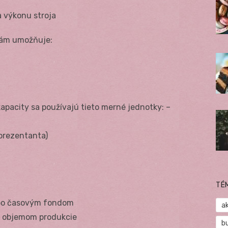
a výkonu stroja
nám umožňuje:
kapacity sa používajú tieto merné jednotky: –
prezentanta)
TÉ
ebo časovým fondom
a
m objemom produkcie
b