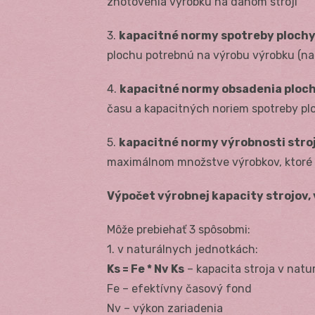
zhotovenia výrobku na danom stroji
3.
kapacitné normy spotreby plochy
plochu potrebnú na výrobu výrobku (napr
4.
kapacitné normy obsadenia ploc
času a kapacitných noriem spotreby pl
5.
kapacitné normy výrobnosti stroj
maximálnom množstve výrobkov, ktoré s
Výpočet výrobnej kapacity strojov,
Môže prebiehať 3 spôsobmi:
1. v naturálnych jednotkách:
Ks = Fe * Nv Ks
– kapacita stroja v natu
Fe – efektívny časový fond
Nv – výkon zariadenia