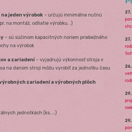
P
27
 na jeden výrobok
– určujú minimálne nutnú
pon
. na montáž, odliatie výrobku, .)
chc
hy
– sú súčinom kapacitných noriem priebežného
27
ochy na výrobok
rodi
tich
ov a zariadení
– vyjadrujú výkonnosť stroja v
26
a na danom stroji môžu vyrobiť za jednotku času
veľ
rod
 výrobných zariadení a výrobných plôch
29
pro
nie
rálnych jednotkách (ks, …)
29
pon