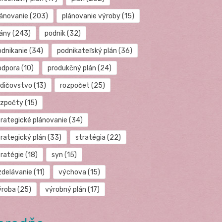
lánovanie
(203)
plánovanie výroby
(15)
lány
(243)
podnik
(32)
odnikanie
(34)
podnikateľský plán
(36)
odpora
(10)
produkčný plán
(24)
odičovstvo
(13)
rozpočet
(25)
ozpočty
(15)
trategické plánovanie
(34)
trategický plán
(33)
stratégia
(22)
tratégie
(18)
syn
(15)
zdelávanie
(11)
výchova
(15)
ýroba
(25)
výrobný plán
(17)