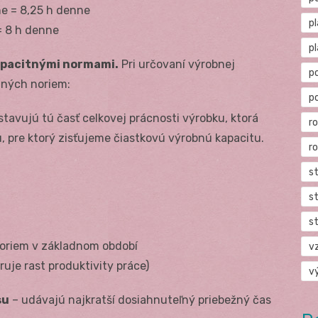
e = 8,25 h denne
p
= 8 h denne
p
pacitnými normami.
Pri určovaní výrobnej
p
tných noriem:
p
tavujú tú časť celkovej prácnosti výrobku, ktorá
r
 pre ktorý zisťujeme čiastkovú výrobnú kapacitu.
r
s
s
s
noriem v základnom období
v
ruje rast produktivity práce)
v
su
– udávajú najkratší dosiahnuteľný priebežný čas