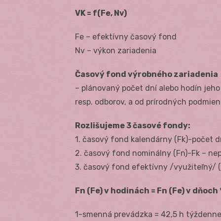
VK = f(Fe, Nv)
Fe – efektívny časový fond
Nv – výkon zariadenia
Časový fond výrobného zariadenia
– plánovaný počet dní alebo hodín jeho 
resp. odborov, a od prírodných podmien
Rozlišujeme 3 časové fondy:
1. časový fond kalendárny (Fk)-počet d
2. časový fond nominálny (Fn)-Fk – nep
3. časový fond efektívny /využiteľný/ 
Fn (Fe) v hodinách = Fn (Fe) v dňoch
1-smenná prevádzka = 42,5 h týždenne