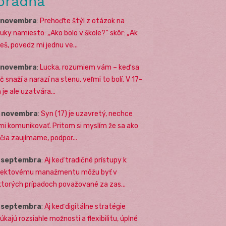
oradňa
. novembra
:
Prehoďte štýl z otázok na
uky namiesto: „Ako bolo v škole?“ skôr: „Ak
eš, povedz mi jednu ve...
. novembra
:
Lucka, rozumiem vám – keď sa
č snaží a narazí na stenu, veľmi to bolí. V 17-
 je ale uzatvára...
. novembra
:
Syn (17) je uzavretý, nechce
mi komunikovať. Pritom si myslím že sa ako
ičia zaujímame, podpor...
. septembra
:
Aj keď tradičné prístupy k
jektovému manažmentu môžu byť v
ktorých prípadoch považované za zas...
. septembra
:
Aj keď digitálne stratégie
úkajú rozsiahle možnosti a flexibilitu, úplné