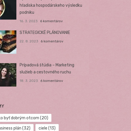
hľadiska hospodárskeho výsledku
podniku
16. 3. 2023
6 komentárov
STRATEGICKÉ PLÁNOVANIE
22. 8. 2023
6 komentárov
Prípadová štúdia – Marketing
služieb a cestovného ruchu
18. 3. 2023
6 komentárov
MY
ko byť dobrým otcom
(20)
usiness plán
(32)
ciele
(13)