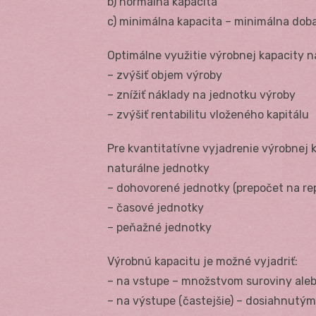
b) normálna kapacita
c) minimálna kapacita – minimálna dob
Optimálne využitie výrobnej kapacity 
– zvýšiť objem výroby
– znížiť náklady na jednotku výroby
– zvýšiť rentabilitu vloženého kapitálu
Pre kvantitatívne vyjadrenie výrobnej 
naturálne jednotky
– dohovorené jednotky (prepočet na re
– časové jednotky
– peňažné jednotky
Výrobnú kapacitu je možné vyjadriť:
– na vstupe – množstvom suroviny al
– na výstupe (častejšie) – dosiahnutý