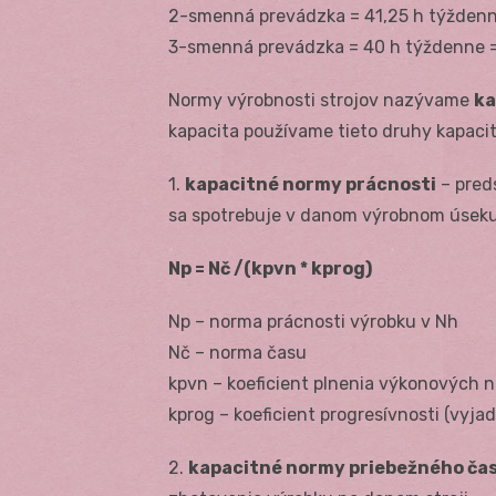
2-smenná prevádzka = 41,25 h týždenn
3-smenná prevádzka = 40 h týždenne 
Normy výrobnosti strojov nazývame
ka
kapacita používame tieto druhy kapaci
1.
kapacitné normy prácnosti
– preds
sa spotrebuje v danom výrobnom úseku,
Np = Nč /(kpvn * kprog)
Np – norma prácnosti výrobku v Nh
Nč – norma času
kpvn – koeficient plnenia výkonových 
kprog – koeficient progresívnosti (vyjad
2.
kapacitné normy priebežného ča