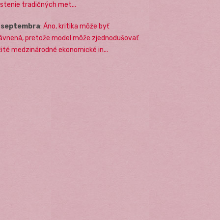
stenie tradičných met...
. septembra
:
Áno, kritika môže byť
ávnená, pretože model môže zjednodušovať
žité medzinárodné ekonomické in...