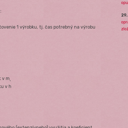
opu
:
29
opr
ovenie 1 výrobku, tj. čas potrebný na výrobu
zlo
k v m˛
ku v h
ového (extenzívneho) využitia a koeficient