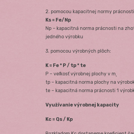
2. pomocou kapacitnej normy prácnosti
Ks = Fe/Np
Np – kapacitná norma prácnosti na zhot
jedného výrobku
3. pomocou výrobných plôch:
K = Fe * P / tp * te
P – veľkosť výrobnej plochy v m˛
tp – kapacitná norma plochy na výrobo
te – kapacitná norma prácnosti 1 výrob
Využívanie výrobnej kapacity
Kc = Qs / Kp
Rozkladom Kc dostaneme koeficient čas