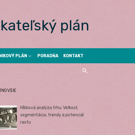
kateľský plán
NIKOVÝ PLÁN
PORADŇA
KONTAKT
JNOVŠIE
Hĺbková analýza trhu: Veľkosť,
segmentácia, trendy a potenciál
rastu