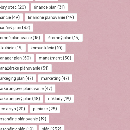
obrý otec
(20)
finance plan
(31)
nancie
(49)
finančné plánovanie
(49)
inančný plán
(32)
iremné plánovanie
(15)
firemný plán
(15)
lkulácie
(15)
komunikácia
(10)
anager plan
(50)
manažment
(50)
anažérske plánovanie
(51)
arkeging plan
(47)
marketing
(47)
arketingové plánovanie
(47)
arketingový plán
(48)
náklady
(19)
tec a syn
(20)
peniaze
(28)
ersonálne plánovanie
(19)
ersonálny plán
(19)
plán
(252)