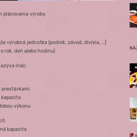
m plánovania výroby.
e výrobná jednotka (podnik, závod, divízia, …)
NA
 o rok, deň alebo hodinu)
nazýva ináč:
mi prestávkami
 kapacita
 dobou výkonu
ít:
bná kapacita