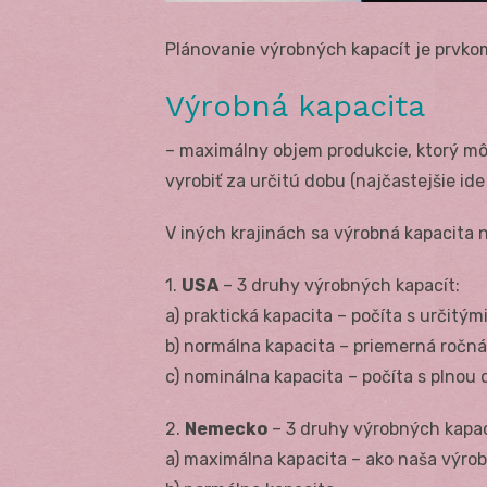
Plánovanie výrobných kapacít je prvko
Výrobná kapacita
– maximálny objem produkcie, ktorý môž
vyrobiť za určitú dobu (najčastejšie ide
V iných krajinách sa výrobná kapacita 
1.
USA
– 3 druhy výrobných kapacít:
a) praktická kapacita – počíta s určitý
b) normálna kapacita – priemerná ročná
c) nominálna kapacita – počíta s plnou
2.
Nemecko
– 3 druhy výrobných kapac
a) maximálna kapacita – ako naša výro