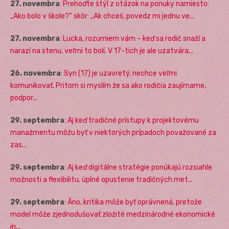
27. novembra
:
Prehoďte štýl z otázok na ponuky namiesto:
„Ako bolo v škole?“ skôr: „Ak chceš, povedz mi jednu ve...
27. novembra
:
Lucka, rozumiem vám – keď sa rodič snaží a
narazí na stenu, veľmi to bolí. V 17-tich je ale uzatvára...
26. novembra
:
Syn (17) je uzavretý, nechce veľmi
komunikovať. Pritom si myslím že sa ako rodičia zaujímame,
podpor...
29. septembra
:
Aj keď tradičné prístupy k projektovému
manažmentu môžu byť v niektorých prípadoch považované za
zas...
29. septembra
:
Aj keď digitálne stratégie ponúkajú rozsiahle
možnosti a flexibilitu, úplné opustenie tradičných met...
29. septembra
:
Áno, kritika môže byť oprávnená, pretože
model môže zjednodušovať zložité medzinárodné ekonomické
in...