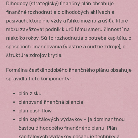
Dlhodobý (strategický) finančný plán obsahuje
finančné rozhodnutia o dlhodobých aktívach a
pasívach, ktoré nie vždy a ľahko možno zrušiť a ktoré
môžu zaväzovať podnik k určitému smeru činností na
niekoľko rokov. Sú to rozhodnutia o potrebe kapitálu, o
spôsoboch financovania (vlastné a cudzie zdroje), o
štruktúre zdrojov krytia.
Formálna časť dlhodobého finančného plánu obsahuje
spravidla tieto komponenty:
plán zisku
plánovaná finančná bilancia
plán cash flow
plán kapitálových výdavkov – je dominantnou
časťou dlhodobého finančného plánu. Plán
kapitálových výdavkov obsahuje techniky a