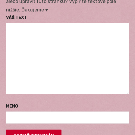
alebo upraviť túto stránku? Vyplňte textové pole
nižšie. Ďakujeme ♥
VÁŠ TEXT
MENO