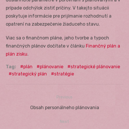
prípade odchýlok zistiť príčiny. V takejto situácii
poskytuje informácie pre prijímanie rozhodnutí a
opatrení na zabezpečenie žiaduceho stavu.
Viac sa o finančnom pláne, jeho tvorbe a typoch
finančných plánov dočítate v článku
Finančný plán a
plán zisku
.
Tag:
plán
plánovanie
strategické plánovanie
strategický plán
stratégie
Previous
Navigácia
Previous
Obsah personálneho plánovania
v
post:
Next
článku