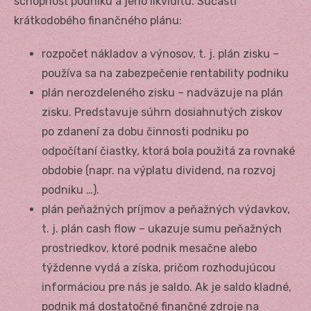
schopnosť podniku a jeho likviditu. Súčasti
krátkodobého finančného plánu:
rozpočet nákladov a výnosov, t. j. plán zisku –
používa sa na zabezpečenie rentability podniku
plán nerozdeleného zisku – nadväzuje na plán
zisku. Predstavuje súhrn dosiahnutých ziskov
po zdanení za dobu činnosti podniku po
odpočítaní čiastky, ktorá bola použitá za rovnaké
obdobie (napr. na výplatu dividend, na rozvoj
podniku …).
plán peňažných príjmov a peňažných výdavkov,
t. j. plán cash flow – ukazuje sumu peňažných
prostriedkov, ktoré podnik mesačne alebo
týždenne vydá a získa, pričom rozhodujúcou
informáciou pre nás je saldo. Ak je saldo kladné,
podnik má dostatočné finančné zdroje na