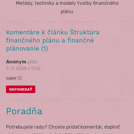
Next
Metódy, techniky a modely tvorby finančného
post:
plánu
Komentáre k článku Štruktúra
finančného plánu a finančné
plánovanie (1)
Anonym
píše:
5. 11. 2008 o 11:02
super 🙂
ODPOVEDAŤ
Poradňa
Potrebujete radu? Chcete pridať komentár, doplniť