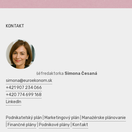
KONTAKT
šéfredaktorka
Simona Česaná
simona@euroekonom.sk
+421 907 234 066
+420 774 699 168
LinkedIn
Podnikateľský plán
|
Marketingový plán
|
Manažérske plánovanie
|
Finančné plány
|
Podnikové plány
|
Kontakt