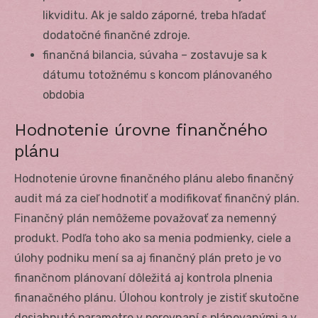
likviditu. Ak je saldo záporné, treba hľadať
dodatočné finančné zdroje.
finančná bilancia, súvaha – zostavuje sa k
dátumu totožnému s koncom plánovaného
obdobia
Hodnotenie úrovne finančného
plánu
Hodnotenie úrovne finančného plánu alebo finančný
audit má za cieľ hodnotiť a modifikovať finančný plán.
Finančný plán nemôžeme považovať za nemenný
produkt. Podľa toho ako sa menia podmienky, ciele a
úlohy podniku mení sa aj finančný plán preto je vo
finančnom plánovaní dôležitá aj kontrola plnenia
finanačného plánu. Úlohou kontroly je zistiť skutočne
dosiahnuté parametre v porovnaní s plánovanými a v