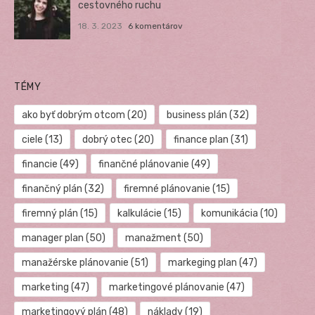
cestovného ruchu
18. 3. 2023
6 komentárov
TÉMY
ako byť dobrým otcom
(20)
business plán
(32)
ciele
(13)
dobrý otec
(20)
finance plan
(31)
financie
(49)
finančné plánovanie
(49)
finančný plán
(32)
firemné plánovanie
(15)
firemný plán
(15)
kalkulácie
(15)
komunikácia
(10)
manager plan
(50)
manažment
(50)
manažérske plánovanie
(51)
markeging plan
(47)
marketing
(47)
marketingové plánovanie
(47)
marketingový plán
(48)
náklady
(19)