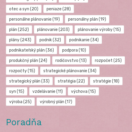
otec a syn
(20)
peniaze
(28)
personálne plánovanie
(19)
personálny plán
(19)
plán
(252)
plánovanie
(203)
plánovanie výroby
(15)
plány
(243)
podnik
(32)
podnikanie
(34)
podnikateľský plán
(36)
podpora
(10)
produkčný plán
(24)
rodičovstvo
(13)
rozpočet
(25)
rozpočty
(15)
strategické plánovanie
(34)
strategický plán
(33)
stratégia
(22)
stratégie
(18)
syn
(15)
vzdelávanie
(11)
výchova
(15)
výroba
(25)
výrobný plán
(17)
Poradňa