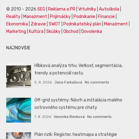
© 2010 - 2026
SEO
|
Reklama a PR
|
Vrtuľníky
|
Autoškola
|
Reality
|
Manažment
|
Prijímáčky
|
Podnikanie
|
Financie
|
Ekonomika
|
Zdravie
|
SWOT
|
Podnikateľský plán
|
Manažment
|
Marketing
|
Kultúra
|
Skúšky
|
Obchod
|
Dovolenka
NAJNOVŠIE
Hĺbková analýza trhu: Veľkosť, segmentácia,
trendy a potenciál rastu
5. 8. 2026
Jana Farkašová
No comments
Off-grid systémy: Návrh a inštalácia malého
ostrovného systému pre chaty
1. 8. 2026
Veronika Benková
No comments
Plán rizík: Register, heatmapa a stratégie