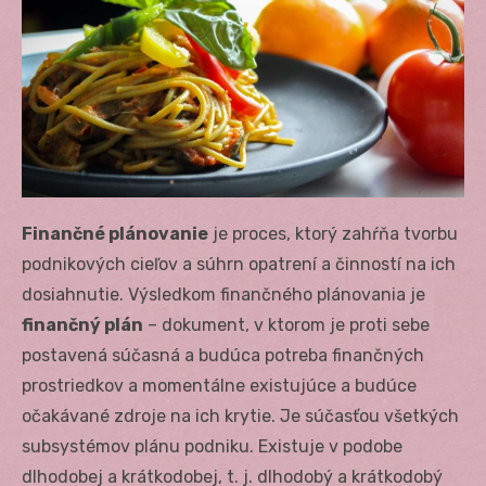
Finančné plánovanie
je proces, ktorý zahŕňa tvorbu
podnikových cieľov a súhrn opatrení a činností na ich
dosiahnutie. Výsledkom finančného plánovania je
finančný plán
– dokument, v ktorom je proti sebe
postavená súčasná a budúca potreba finančných
prostriedkov a momentálne existujúce a budúce
očakávané zdroje na ich krytie. Je súčasťou všetkých
subsystémov plánu podniku. Existuje v podobe
dlhodobej a krátkodobej, t. j. dlhodobý a krátkodobý