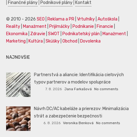
|
Finančné plány
|
Podnikové plány
|
Kontakt
© 2010 - 2026
SEO
|
Reklama a PR
|
Vrtuľníky
|
Autoškola
|
Reality
|
Manažment
|
Prijímáčky
|
Podnikanie
|
Financie
|
Ekonomika
|
Zdravie
|
SWOT
|
Podnikateľský plán
|
Manažment
|
Marketing
|
Kultúra
|
Skúšky
|
Obchod
|
Dovolenka
NAJNOVŠIE
Partnerstvá a aliancie: Identifikácia cieľových
typov partnerov a modelov spolupráce
7. 8. 2026
Jana Farkašová
No comments
Návrh DC/AC kabeláže a prierezov: Minimalizácia
strát a zabezpečenie bezpečnosti
6. 8. 2026
Veronika Benková
No comments