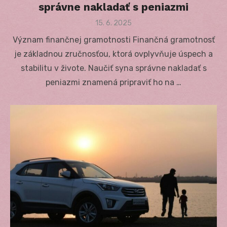
správne nakladať s peniazmi
Posted
15. 6. 2025
on
Význam finančnej gramotnosti Finančná gramotnosť
je základnou zručnosťou, ktorá ovplyvňuje úspech a
stabilitu v živote. Naučiť syna správne nakladať s
peniazmi znamená pripraviť ho na …