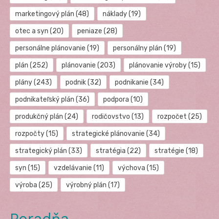
marketingový plán
(48)
náklady
(19)
otec a syn
(20)
peniaze
(28)
personálne plánovanie
(19)
personálny plán
(19)
plán
(252)
plánovanie
(203)
plánovanie výroby
(15)
plány
(243)
podnik
(32)
podnikanie
(34)
podnikateľský plán
(36)
podpora
(10)
produkčný plán
(24)
rodičovstvo
(13)
rozpočet
(25)
rozpočty
(15)
strategické plánovanie
(34)
strategický plán
(33)
stratégia
(22)
stratégie
(18)
syn
(15)
vzdelávanie
(11)
výchova
(15)
výroba
(25)
výrobný plán
(17)
Poradňa