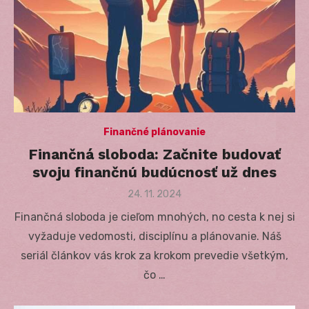
Finančné plánovanie
Finančná sloboda: Začnite budovať
svoju finančnú budúcnosť už dnes
Posted
24. 11. 2024
on
Finančná sloboda je cieľom mnohých, no cesta k nej si
vyžaduje vedomosti, disciplínu a plánovanie. Náš
seriál článkov vás krok za krokom prevedie všetkým,
čo …