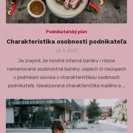
Podnikateľský plán
Charakteristika osobnosti podnikateľa
Posted
23. 5. 2023
on
Je zrejmé, že mnohé interné bariéry i rôzne
nemenované osobnostné bariéry, úspech či neúspech
v podnikaní súvisia s charakteristikou osobnosti
podnikateľa. Idealizovaná charakteristika malého a …