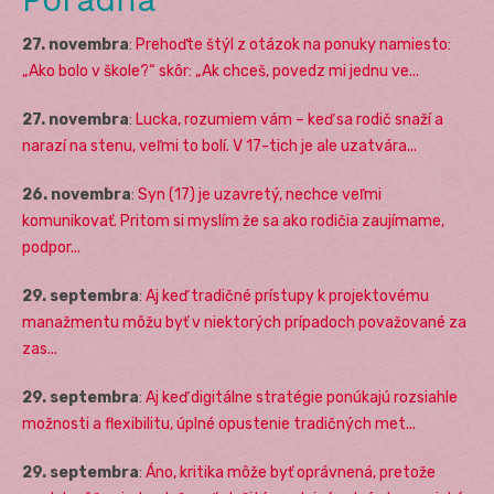
27. novembra
:
Prehoďte štýl z otázok na ponuky namiesto:
„Ako bolo v škole?“ skôr: „Ak chceš, povedz mi jednu ve...
27. novembra
:
Lucka, rozumiem vám – keď sa rodič snaží a
narazí na stenu, veľmi to bolí. V 17-tich je ale uzatvára...
26. novembra
:
Syn (17) je uzavretý, nechce veľmi
komunikovať. Pritom si myslím že sa ako rodičia zaujímame,
podpor...
29. septembra
:
Aj keď tradičné prístupy k projektovému
manažmentu môžu byť v niektorých prípadoch považované za
zas...
29. septembra
:
Aj keď digitálne stratégie ponúkajú rozsiahle
možnosti a flexibilitu, úplné opustenie tradičných met...
29. septembra
:
Áno, kritika môže byť oprávnená, pretože