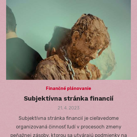
Finančné plánovanie
Subjektívna stránka financií
Posted
21. 4. 2023
on
Subjektívna stránka financií je cieľavedome
organizovaná činnosť ľudí v procesoch zmeny
peňažnej zásoby, ktorou sa utvárajú podmienky na