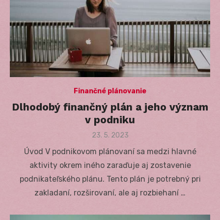
Finančné plánovanie
Dlhodobý finančný plán a jeho význam
v podniku
Posted
23. 5. 2023
on
Úvod V podnikovom plánovaní sa medzi hlavné
aktivity okrem iného zaraďuje aj zostavenie
podnikateľského plánu. Tento plán je potrebný pri
zakladaní, rozširovaní, ale aj rozbiehaní …