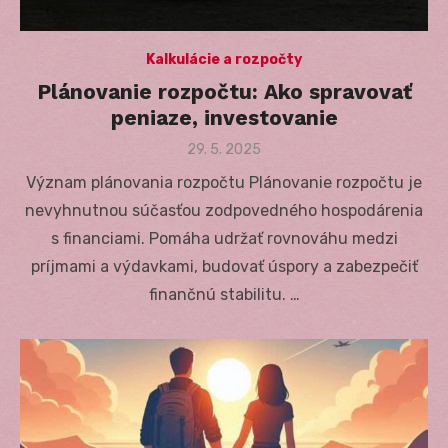
Kalkulácie a rozpočty
Plánovanie rozpočtu: Ako spravovať
peniaze, investovanie
Posted
29. 5. 2025
on
Význam plánovania rozpočtu Plánovanie rozpočtu je
nevyhnutnou súčasťou zodpovedného hospodárenia
s financiami. Pomáha udržať rovnováhu medzi
príjmami a výdavkami, budovať úspory a zabezpečiť
finančnú stabilitu. …