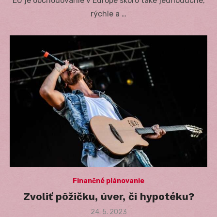
EÚ je obchodovanie v Európe skoro také jednoduché,
rýchle a …
Finančné plánovanie
Zvoliť pôžičku, úver, či hypotéku?
Posted
24. 5. 2023