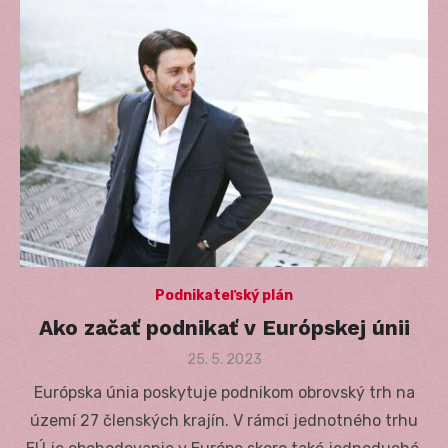
Podnikateľský plán
Ako začať podnikať v Európskej únii
Posted
25. 5. 2023
on
Európska únia poskytuje podnikom obrovský trh na
území 27 členských krajín. V rámci jednotného trhu