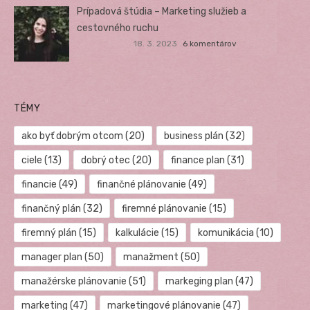
Prípadová štúdia – Marketing služieb a
cestovného ruchu
18. 3. 2023
6 komentárov
TÉMY
ako byť dobrým otcom
(20)
business plán
(32)
ciele
(13)
dobrý otec
(20)
finance plan
(31)
financie
(49)
finančné plánovanie
(49)
finančný plán
(32)
firemné plánovanie
(15)
firemný plán
(15)
kalkulácie
(15)
komunikácia
(10)
manager plan
(50)
manažment
(50)
manažérske plánovanie
(51)
markeging plan
(47)
marketing
(47)
marketingové plánovanie
(47)