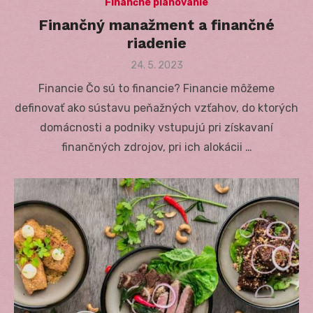
Finančné plánovanie
Finančný manažment a finančné
riadenie
Posted
24. 5. 2023
on
Financie Čo sú to financie? Financie môžeme
definovať ako sústavu peňažných vzťahov, do ktorých
domácnosti a podniky vstupujú pri získavaní
finančných zdrojov, pri ich alokácii …