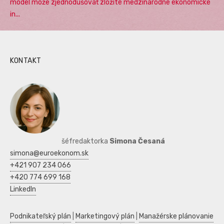
model môže zjednodušovať zložité medzinárodné ekonomické
in...
KONTAKT
šéfredaktorka
Simona Česaná
simona@euroekonom.sk
+421 907 234 066
+420 774 699 168
LinkedIn
Podnikateľský plán
|
Marketingový plán
|
Manažérske plánovanie