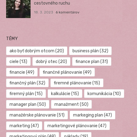
cestovného ruchu
18. 3. 2023
6 komentárov
TÉMY
ako byť dobrým otcom
(20)
business plán
(32)
ciele
(13)
dobrý otec
(20)
finance plan
(31)
financie
(49)
finančné plánovanie
(49)
finančný plán
(32)
firemné plánovanie
(15)
firemný plán
(15)
kalkulácie
(15)
komunikácia
(10)
manager plan
(50)
manažment
(50)
manažérske plánovanie
(51)
markeging plan
(47)
marketing
(47)
marketingové plánovanie
(47)
marketingový plán
(48)
náklady
(19)