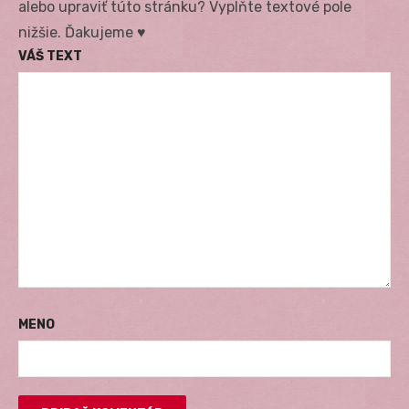
alebo upraviť túto stránku? Vyplňte textové pole
nižšie. Ďakujeme ♥
VÁŠ TEXT
MENO