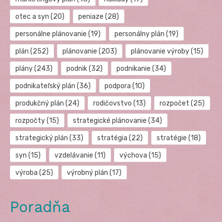
otec a syn
(20)
peniaze
(28)
personálne plánovanie
(19)
personálny plán
(19)
plán
(252)
plánovanie
(203)
plánovanie výroby
(15)
plány
(243)
podnik
(32)
podnikanie
(34)
podnikateľský plán
(36)
podpora
(10)
produkčný plán
(24)
rodičovstvo
(13)
rozpočet
(25)
rozpočty
(15)
strategické plánovanie
(34)
strategický plán
(33)
stratégia
(22)
stratégie
(18)
syn
(15)
vzdelávanie
(11)
výchova
(15)
výroba
(25)
výrobný plán
(17)
Poradňa