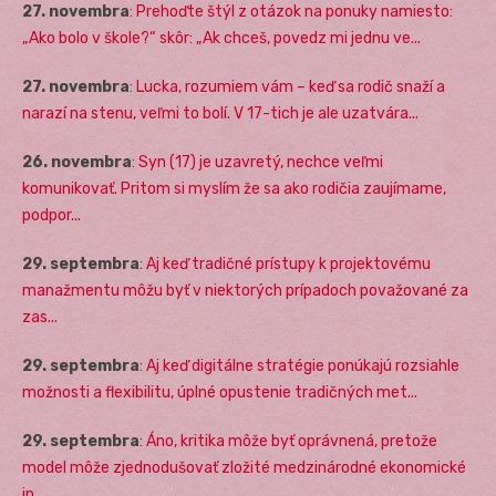
27. novembra
:
Prehoďte štýl z otázok na ponuky namiesto:
„Ako bolo v škole?“ skôr: „Ak chceš, povedz mi jednu ve...
27. novembra
:
Lucka, rozumiem vám – keď sa rodič snaží a
narazí na stenu, veľmi to bolí. V 17-tich je ale uzatvára...
26. novembra
:
Syn (17) je uzavretý, nechce veľmi
komunikovať. Pritom si myslím že sa ako rodičia zaujímame,
podpor...
29. septembra
:
Aj keď tradičné prístupy k projektovému
manažmentu môžu byť v niektorých prípadoch považované za
zas...
29. septembra
:
Aj keď digitálne stratégie ponúkajú rozsiahle
možnosti a flexibilitu, úplné opustenie tradičných met...
29. septembra
:
Áno, kritika môže byť oprávnená, pretože
model môže zjednodušovať zložité medzinárodné ekonomické
in...