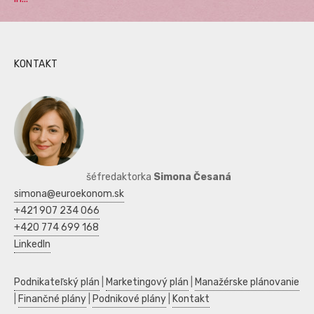
KONTAKT
šéfredaktorka
Simona Česaná
simona@euroekonom.sk
+421 907 234 066
+420 774 699 168
LinkedIn
Podnikateľský plán
|
Marketingový plán
|
Manažérske plánovanie
|
Finančné plány
|
Podnikové plány
|
Kontakt