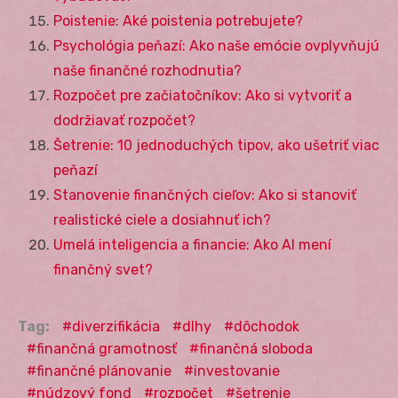
Poistenie: Aké poistenia potrebujete?
Psychológia peňazí: Ako naše emócie ovplyvňujú
naše finančné rozhodnutia?
Rozpočet pre začiatočníkov: Ako si vytvoriť a
dodržiavať rozpočet?
Šetrenie: 10 jednoduchých tipov, ako ušetriť viac
peňazí
Stanovenie finančných cieľov: Ako si stanoviť
realistické ciele a dosiahnuť ich?
Umelá inteligencia a financie: Ako AI mení
finančný svet?
Tag:
diverzifikácia
dlhy
dôchodok
finančná gramotnosť
finančná sloboda
finančné plánovanie
investovanie
núdzový fond
rozpočet
šetrenie