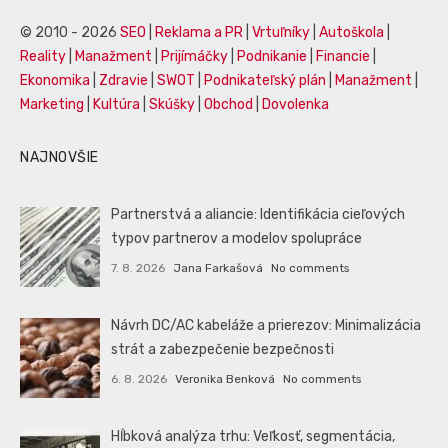
© 2010 - 2026
SEO
|
Reklama a PR
|
Vrtuľníky
|
Autoškola
|
Reality
|
Manažment
|
Prijímáčky
|
Podnikanie
|
Financie
|
Ekonomika
|
Zdravie
|
SWOT
|
Podnikateľský plán
|
Manažment
|
Marketing
|
Kultúra
|
Skúšky
|
Obchod
|
Dovolenka
NAJNOVŠIE
Partnerstvá a aliancie: Identifikácia cieľových
typov partnerov a modelov spolupráce
7. 8. 2026
Jana Farkašová
No comments
Návrh DC/AC kabeláže a prierezov: Minimalizácia
strát a zabezpečenie bezpečnosti
6. 8. 2026
Veronika Benková
No comments
Hĺbková analýza trhu: Veľkosť, segmentácia,