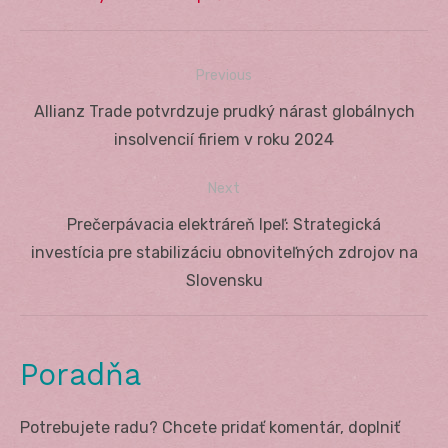
Previous
Navigácia
Previous
Allianz Trade potvrdzuje prudký nárast globálnych
v
post:
insolvencií firiem v roku 2024
článku
Next
Next
Prečerpávacia elektráreň Ipeľ: Strategická
post:
investícia pre stabilizáciu obnoviteľných zdrojov na
Slovensku
Poradňa
Potrebujete radu? Chcete pridať komentár, doplniť