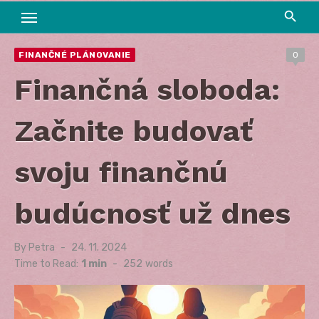
FINANČNÉ PLÁNOVANIE
0
Finančná sloboda:
Začnite budovať
svoju finančnú
budúcnosť už dnes
By
Petra
Posted
24. 11. 2024
on
Time to Read:
1 min
-
252
words