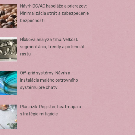
Návrh DC/AC kabeláže a prierezov:
Minimalizácia strát a zabezpečenie
bezpečnosti
Hĺbková analýza trhu: Veľkosť,
segmentácia, trendy a potenciál
rastu
Off-grid systémy: Návrh a
inštalácia malého ostrovného
systému pre chaty
Plán rizík: Register, heatmapa a
stratégie mitigácie