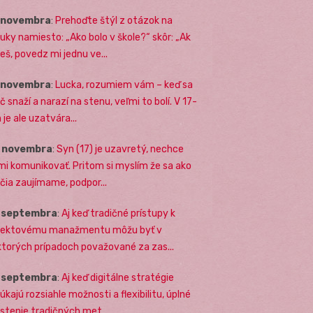
. novembra
:
Prehoďte štýl z otázok na
uky namiesto: „Ako bolo v škole?“ skôr: „Ak
eš, povedz mi jednu ve...
. novembra
:
Lucka, rozumiem vám – keď sa
č snaží a narazí na stenu, veľmi to bolí. V 17-
 je ale uzatvára...
. novembra
:
Syn (17) je uzavretý, nechce
mi komunikovať. Pritom si myslím že sa ako
ičia zaujímame, podpor...
. septembra
:
Aj keď tradičné prístupy k
jektovému manažmentu môžu byť v
ktorých prípadoch považované za zas...
. septembra
:
Aj keď digitálne stratégie
úkajú rozsiahle možnosti a flexibilitu, úplné
stenie tradičných met...