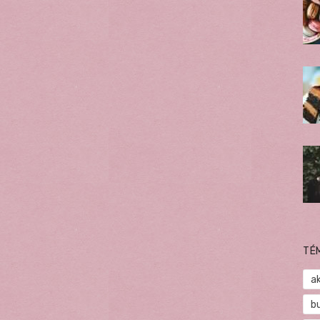
TÉ
a
b