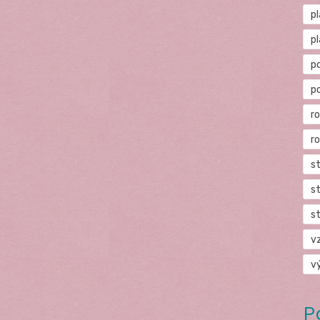
p
p
p
p
r
r
s
s
s
v
v
P