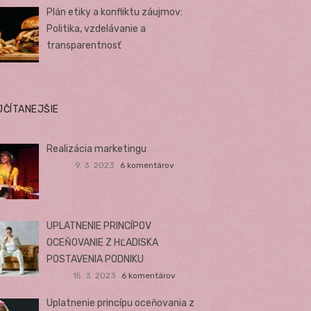
Plán etiky a konfliktu záujmov:
Politika, vzdelávanie a
transparentnosť
JČÍTANEJŠIE
Realizácia marketingu
9. 3. 2023
6 komentárov
UPLATNENIE PRINCÍPOV
OCEŇOVANIE Z HĽADISKA
POSTAVENIA PODNIKU
15. 3. 2023
6 komentárov
Uplatnenie princípu oceňovania z