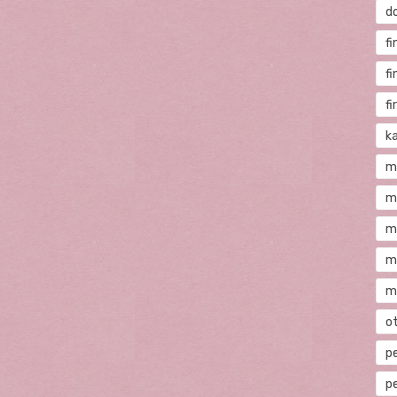
d
fi
f
f
ka
m
m
m
m
m
o
p
p