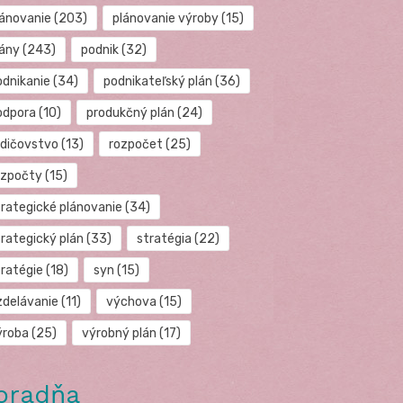
lánovanie
(203)
plánovanie výroby
(15)
lány
(243)
podnik
(32)
odnikanie
(34)
podnikateľský plán
(36)
odpora
(10)
produkčný plán
(24)
odičovstvo
(13)
rozpočet
(25)
ozpočty
(15)
trategické plánovanie
(34)
trategický plán
(33)
stratégia
(22)
tratégie
(18)
syn
(15)
zdelávanie
(11)
výchova
(15)
ýroba
(25)
výrobný plán
(17)
oradňa