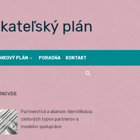
kateľský plán
NIKOVÝ PLÁN
PORADŇA
KONTAKT
JNOVŠIE
Partnerstvá a aliancie: Identifikácia
cieľových typov partnerov a
modelov spolupráce