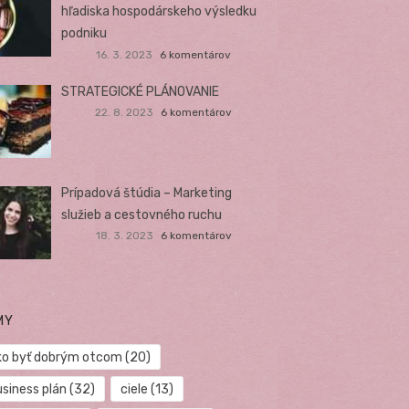
hľadiska hospodárskeho výsledku
podniku
16. 3. 2023
6 komentárov
STRATEGICKÉ PLÁNOVANIE
22. 8. 2023
6 komentárov
Prípadová štúdia – Marketing
služieb a cestovného ruchu
18. 3. 2023
6 komentárov
MY
ko byť dobrým otcom
(20)
usiness plán
(32)
ciele
(13)