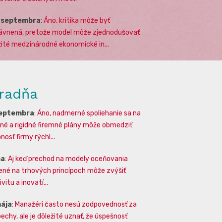
. septembra
:
Áno, kritika môže byť
ávnená, pretože model môže zjednodušovať
žité medzinárodné ekonomické in...
radňa
septembra
:
Áno, nadmerné spoliehanie sa na
lné a rigidné firemné plány môže obmedziť
osť firmy rýchl...
na
:
Aj keď prechod na modely oceňovania
ené na trhových princípoch môže zvýšiť
vitu a inovatí...
mája
:
Manažéri často nesú zodpovednosť za
echy, ale je dôležité uznať, že úspešnosť