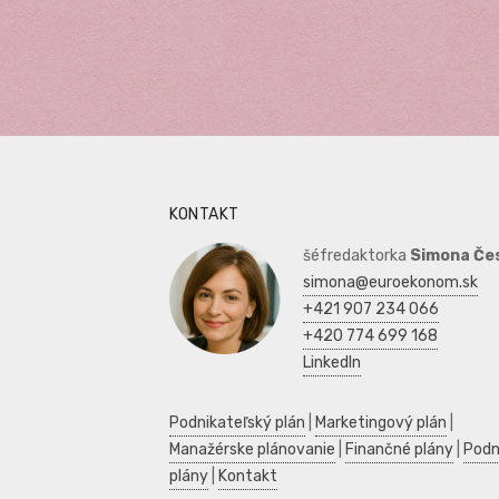
KONTAKT
šéfredaktorka
Simona Če
simona@euroekonom.sk
+421 907 234 066
+420 774 699 168
LinkedIn
Podnikateľský plán
|
Marketingový plán
|
Manažérske plánovanie
|
Finančné plány
|
Podn
plány
|
Kontakt