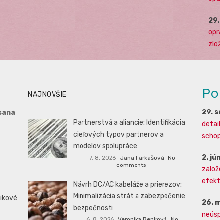
29
opr
zlo
Po
NAJNOVŠIE
29. 
saná
Partnerstvá a aliancie: Identifikácia
detai
cieľových typov partnerov a
schopn
modelov spolupráce
2. jú
7. 8. 2026
Jana Farkašová
No
comments
založ
efekti
Návrh DC/AC kabeláže a prierezov:
Minimalizácia strát a zabezpečenie
ikové
26. 
bezpečnosti
neúsp
6. 8. 2026
Veronika Benková
No