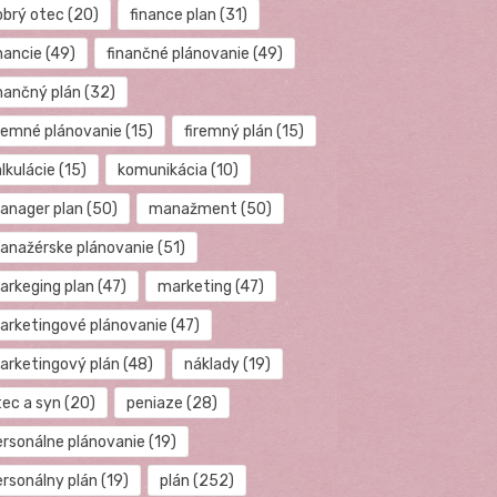
obrý otec
(20)
finance plan
(31)
nancie
(49)
finančné plánovanie
(49)
inančný plán
(32)
iremné plánovanie
(15)
firemný plán
(15)
lkulácie
(15)
komunikácia
(10)
anager plan
(50)
manažment
(50)
anažérske plánovanie
(51)
arkeging plan
(47)
marketing
(47)
arketingové plánovanie
(47)
arketingový plán
(48)
náklady
(19)
tec a syn
(20)
peniaze
(28)
ersonálne plánovanie
(19)
ersonálny plán
(19)
plán
(252)