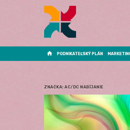
Skip
to
content
home
PODNIKATEĽSKÝ PLÁN
MARKETIN
ZNAČKA:
AC/DC NABÍJANIE