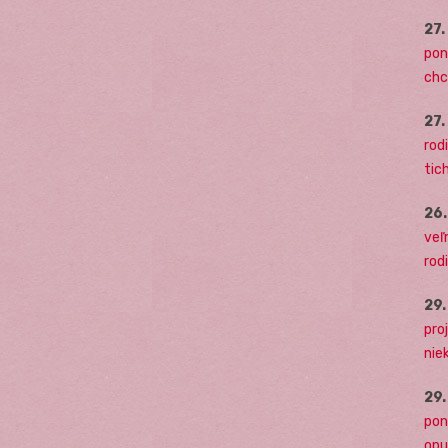
27
pon
chc
27
rodi
tich
26
veľ
rod
29
pro
nie
29
pon
opu