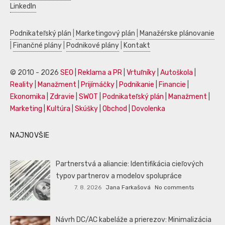
LinkedIn
Podnikateľský plán
|
Marketingový plán
|
Manažérske plánovanie
|
Finančné plány
|
Podnikové plány
|
Kontakt
© 2010 - 2026
SEO
|
Reklama a PR
|
Vrtuľníky
|
Autoškola
|
Reality
|
Manažment
|
Prijímáčky
|
Podnikanie
|
Financie
|
Ekonomika
|
Zdravie
|
SWOT
|
Podnikateľský plán
|
Manažment
|
Marketing
|
Kultúra
|
Skúšky
|
Obchod
|
Dovolenka
NAJNOVŠIE
Partnerstvá a aliancie: Identifikácia cieľových
typov partnerov a modelov spolupráce
7. 8. 2026
Jana Farkašová
No comments
Návrh DC/AC kabeláže a prierezov: Minimalizácia