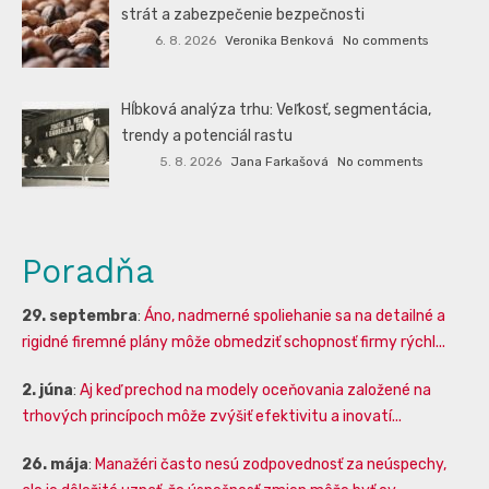
strát a zabezpečenie bezpečnosti
6. 8. 2026
Veronika Benková
No comments
Hĺbková analýza trhu: Veľkosť, segmentácia,
trendy a potenciál rastu
5. 8. 2026
Jana Farkašová
No comments
Poradňa
29. septembra
:
Áno, nadmerné spoliehanie sa na detailné a
rigidné firemné plány môže obmedziť schopnosť firmy rýchl...
2. júna
:
Aj keď prechod na modely oceňovania založené na
trhových princípoch môže zvýšiť efektivitu a inovatí...
26. mája
:
Manažéri často nesú zodpovednosť za neúspechy,