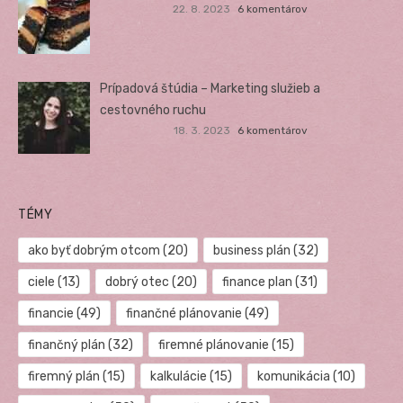
22. 8. 2023
6 komentárov
Prípadová štúdia – Marketing služieb a
cestovného ruchu
18. 3. 2023
6 komentárov
TÉMY
ako byť dobrým otcom
(20)
business plán
(32)
ciele
(13)
dobrý otec
(20)
finance plan
(31)
financie
(49)
finančné plánovanie
(49)
finančný plán
(32)
firemné plánovanie
(15)
firemný plán
(15)
kalkulácie
(15)
komunikácia
(10)