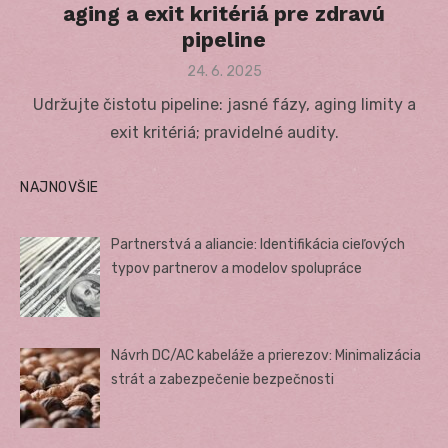
aging a exit kritériá pre zdravú
pipeline
Posted
24. 6. 2025
on
Udržujte čistotu pipeline: jasné fázy, aging limity a
exit kritériá; pravidelné audity.
NAJNOVŠIE
Partnerstvá a aliancie: Identifikácia cieľových
typov partnerov a modelov spolupráce
Návrh DC/AC kabeláže a prierezov: Minimalizácia
strát a zabezpečenie bezpečnosti