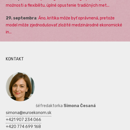
možnosti a flexibilitu, úplné opustenie tradičných met...
29. septembra
:
Áno, kritika môže byť oprávnená, pretože
model môže zjednodušovať zložité medzinárodné ekonomické
in...
KONTAKT
šéfredaktorka
Simona Česaná
simona@euroekonom.sk
+421 907 234 066
+420 774 699 168