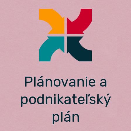
Skip
to
content
Plánovanie a
podnikateľský
plán