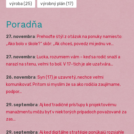
výroba
(25)
výrobný plán
(17)
Poradňa
27. novembra
:
Prehoďte štýl z otázok na ponuky namiesto:
„Ako bolo v škole?“ skôr: „Ak chceš, povedz mi jednu ve...
27. novembra
:
Lucka, rozumiem vám – keď sa rodič snaží a
narazí na stenu, veľmi to bolí. V 17-tich je ale uzatvára...
26. novembra
:
Syn (17) je uzavretý, nechce veľmi
komunikovať. Pritom si myslím že sa ako rodičia zaujímame,
podpor...
29. septembra
:
Aj keď tradičné prístupy k projektovému
manažmentu môžu byť v niektorých prípadoch považované za
zas...
29. septembra
:
Aj keď digitálne stratégie ponúkajú rozsiahle