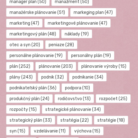
manager plan
(50)
manažment
(50)
manažérske plánovanie
(51)
markeging plan
(47)
marketing
(47)
marketingové plánovanie
(47)
marketingový plán
(48)
náklady
(19)
otec a syn
(20)
peniaze
(28)
personálne plánovanie
(19)
personálny plán
(19)
plán
(252)
plánovanie
(203)
plánovanie výroby
(15)
plány
(243)
podnik
(32)
podnikanie
(34)
podnikateľský plán
(36)
podpora
(10)
produkčný plán
(24)
rodičovstvo
(13)
rozpočet
(25)
rozpočty
(15)
strategické plánovanie
(34)
strategický plán
(33)
stratégia
(22)
stratégie
(18)
syn
(15)
vzdelávanie
(11)
výchova
(15)