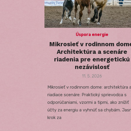
Úspora energie
Mikrosieť v rodinnom dom
Architektúra a scenáre
riadenia pre energetickú
nezávislosť
Posted
11. 5. 2026
on
Mikrosieť v rodinnom dome: architektúra 
riadiace scenáre: Praktický sprievodca s
odporúčaniami, vzormi a tipmi, ako znížiť
účty za energiu a vyhnúť sa chybám. Jas
krok za