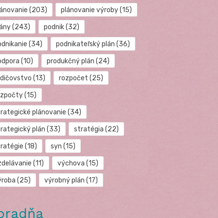
lánovanie
(203)
plánovanie výroby
(15)
lány
(243)
podnik
(32)
odnikanie
(34)
podnikateľský plán
(36)
odpora
(10)
produkčný plán
(24)
odičovstvo
(13)
rozpočet
(25)
ozpočty
(15)
trategické plánovanie
(34)
trategický plán
(33)
stratégia
(22)
tratégie
(18)
syn
(15)
zdelávanie
(11)
výchova
(15)
ýroba
(25)
výrobný plán
(17)
oradňa