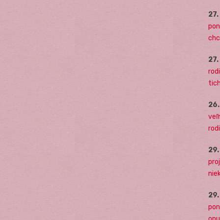
27
pon
chc
27
rodi
tich
26
veľ
rod
29
pro
nie
29
pon
opu