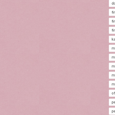
d
fi
f
f
ka
m
m
m
m
m
o
p
p