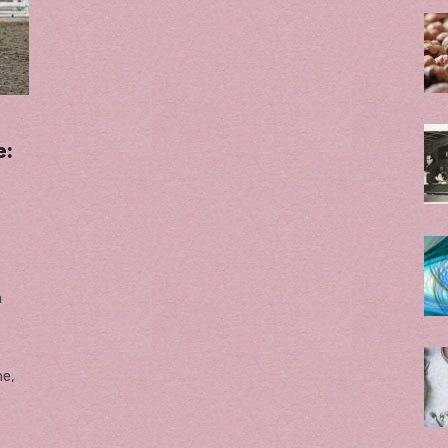
e:
a
ne,