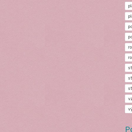
p
p
p
p
r
r
s
s
s
v
v
P