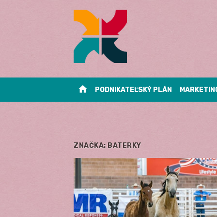
Skip
to
content
home
PODNIKATEĽSKÝ PLÁN
MARKETIN
ZNAČKA:
BATERKY