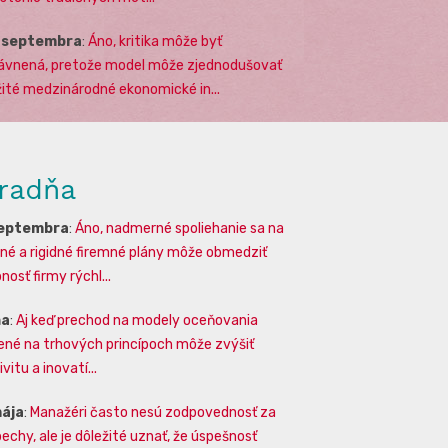
. septembra
:
Áno, kritika môže byť
ávnená, pretože model môže zjednodušovať
žité medzinárodné ekonomické in...
radňa
septembra
:
Áno, nadmerné spoliehanie sa na
lné a rigidné firemné plány môže obmedziť
osť firmy rýchl...
na
:
Aj keď prechod na modely oceňovania
ené na trhových princípoch môže zvýšiť
vitu a inovatí...
mája
:
Manažéri často nesú zodpovednosť za
echy, ale je dôležité uznať, že úspešnosť