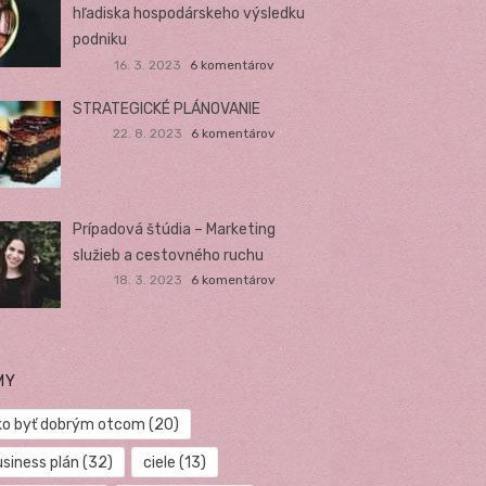
hľadiska hospodárskeho výsledku
podniku
16. 3. 2023
6 komentárov
STRATEGICKÉ PLÁNOVANIE
22. 8. 2023
6 komentárov
Prípadová štúdia – Marketing
služieb a cestovného ruchu
18. 3. 2023
6 komentárov
MY
ko byť dobrým otcom
(20)
usiness plán
(32)
ciele
(13)