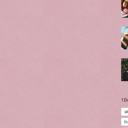
TÉ
a
b