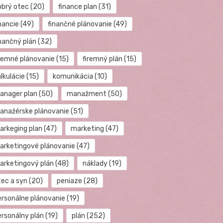
obrý otec
(20)
finance plan
(31)
nancie
(49)
finančné plánovanie
(49)
inančný plán
(32)
iremné plánovanie
(15)
firemný plán
(15)
lkulácie
(15)
komunikácia
(10)
anager plan
(50)
manažment
(50)
anažérske plánovanie
(51)
arkeging plan
(47)
marketing
(47)
arketingové plánovanie
(47)
arketingový plán
(48)
náklady
(19)
tec a syn
(20)
peniaze
(28)
ersonálne plánovanie
(19)
ersonálny plán
(19)
plán
(252)