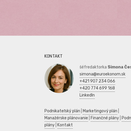
KONTAKT
šéfredaktorka
Simona Če
simona@euroekonom.sk
+421 907 234 066
+420 774 699 168
LinkedIn
Podnikateľský plán
|
Marketingový plán
|
Manažérske plánovanie
|
Finančné plány
|
Podn
plány
|
Kontakt