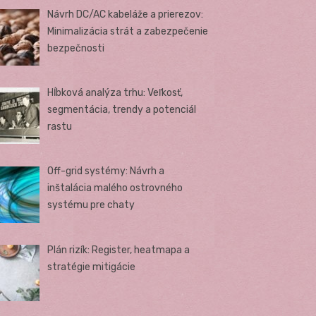
Návrh DC/AC kabeláže a prierezov:
Minimalizácia strát a zabezpečenie
bezpečnosti
Hĺbková analýza trhu: Veľkosť,
segmentácia, trendy a potenciál
rastu
Off-grid systémy: Návrh a
inštalácia malého ostrovného
systému pre chaty
Plán rizík: Register, heatmapa a
stratégie mitigácie