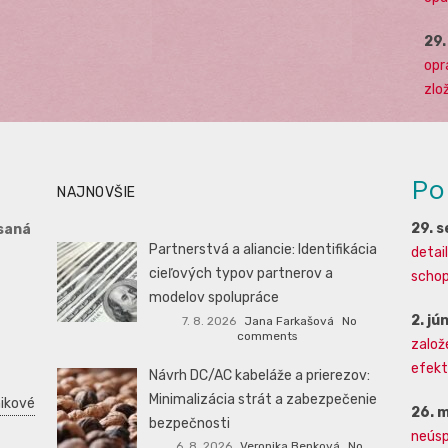
29
opr
zlo
Po
NAJNOVŠIE
29. 
saná
Partnerstvá a aliancie: Identifikácia
detai
cieľových typov partnerov a
schopn
modelov spolupráce
2. jú
7. 8. 2026
Jana Farkašová
No
comments
založ
efekti
Návrh DC/AC kabeláže a prierezov:
Minimalizácia strát a zabezpečenie
ikové
26. 
bezpečnosti
neúsp
6. 8. 2026
Veronika Benková
No