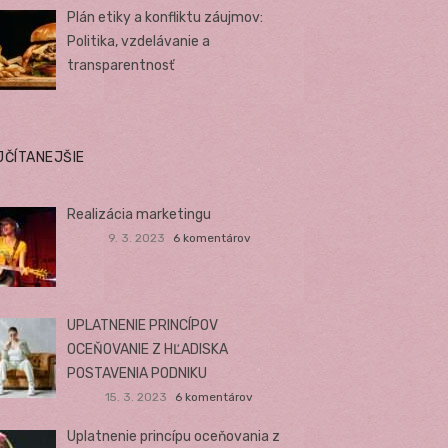
Plán etiky a konfliktu záujmov:
Politika, vzdelávanie a
transparentnosť
JČÍTANEJŠIE
Realizácia marketingu
9. 3. 2023
6 komentárov
UPLATNENIE PRINCÍPOV
OCEŇOVANIE Z HĽADISKA
POSTAVENIA PODNIKU
15. 3. 2023
6 komentárov
Uplatnenie princípu oceňovania z