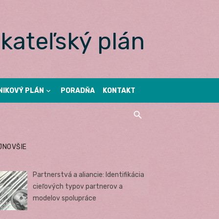
kateľský plán
NIKOVÝ PLÁN
PORADŇA
KONTAKT
JNOVŠIE
Partnerstvá a aliancie: Identifikácia
cieľových typov partnerov a
modelov spolupráce