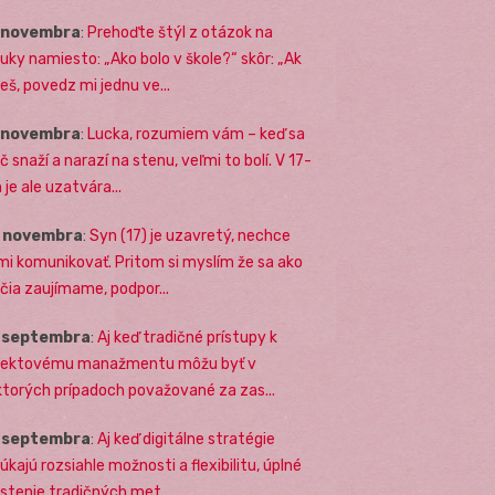
. novembra
:
Prehoďte štýl z otázok na
uky namiesto: „Ako bolo v škole?“ skôr: „Ak
eš, povedz mi jednu ve...
. novembra
:
Lucka, rozumiem vám – keď sa
č snaží a narazí na stenu, veľmi to bolí. V 17-
 je ale uzatvára...
. novembra
:
Syn (17) je uzavretý, nechce
mi komunikovať. Pritom si myslím že sa ako
ičia zaujímame, podpor...
. septembra
:
Aj keď tradičné prístupy k
jektovému manažmentu môžu byť v
ktorých prípadoch považované za zas...
. septembra
:
Aj keď digitálne stratégie
úkajú rozsiahle možnosti a flexibilitu, úplné
stenie tradičných met...