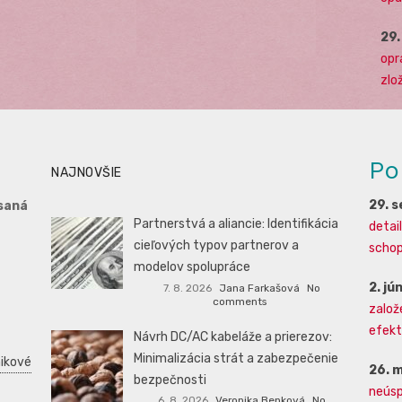
29
opr
zlo
Po
NAJNOVŠIE
29. 
saná
Partnerstvá a aliancie: Identifikácia
detai
cieľových typov partnerov a
schopn
modelov spolupráce
2. jú
7. 8. 2026
Jana Farkašová
No
comments
založ
efekti
Návrh DC/AC kabeláže a prierezov:
Minimalizácia strát a zabezpečenie
ikové
26. 
bezpečnosti
neúsp
6. 8. 2026
Veronika Benková
No