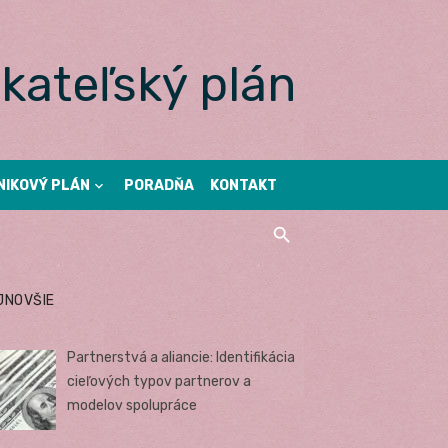
kateľský plán
NIKOVÝ PLÁN
PORADŇA
KONTAKT
JNOVŠIE
Partnerstvá a aliancie: Identifikácia
cieľových typov partnerov a
modelov spolupráce