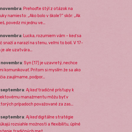
. novembra
:
Prehoďte štýl z otázok na
uky namiesto: „Ako bolo v škole?“ skôr: „Ak
eš, povedz mi jednu ve...
. novembra
:
Lucka, rozumiem vám – keď sa
č snaží a narazí na stenu, veľmi to bolí. V 17-
 je ale uzatvára...
. novembra
:
Syn (17) je uzavretý, nechce
mi komunikovať. Pritom si myslím že sa ako
ičia zaujímame, podpor...
. septembra
:
Aj keď tradičné prístupy k
jektovému manažmentu môžu byť v
ktorých prípadoch považované za zas...
. septembra
:
Aj keď digitálne stratégie
úkajú rozsiahle možnosti a flexibilitu, úplné
stenie tradičných met...