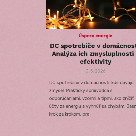
Úspora energie
DC spotrebiče v domácnost
Analýza ich zmysluplnosti 
efektivity
Posted
3. 5. 2026
on
DC spotrebiče v domácnosti: kde dávajú
zmysel: Praktický sprievodca s
odporúčaniami, vzormi a tipmi, ako znížiť
účty za energiu a vyhnúť sa chybám. Jas
krok za krokom, pre