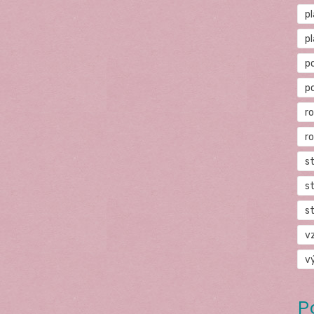
p
p
p
p
r
r
s
s
s
v
v
P