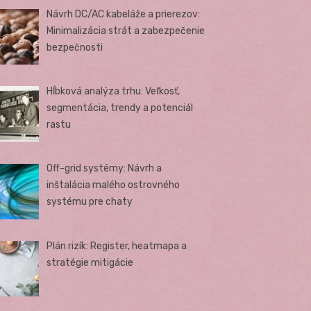
Návrh DC/AC kabeláže a prierezov:
Minimalizácia strát a zabezpečenie
bezpečnosti
Hĺbková analýza trhu: Veľkosť,
segmentácia, trendy a potenciál
rastu
Off-grid systémy: Návrh a
inštalácia malého ostrovného
systému pre chaty
Plán rizík: Register, heatmapa a
stratégie mitigácie