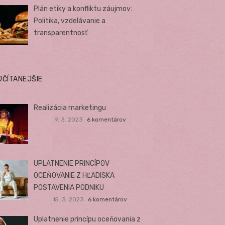
Plán etiky a konfliktu záujmov:
Politika, vzdelávanie a
transparentnosť
JČÍTANEJŠIE
Realizácia marketingu
9. 3. 2023
6 komentárov
UPLATNENIE PRINCÍPOV
OCEŇOVANIE Z HĽADISKA
POSTAVENIA PODNIKU
15. 3. 2023
6 komentárov
Uplatnenie princípu oceňovania z