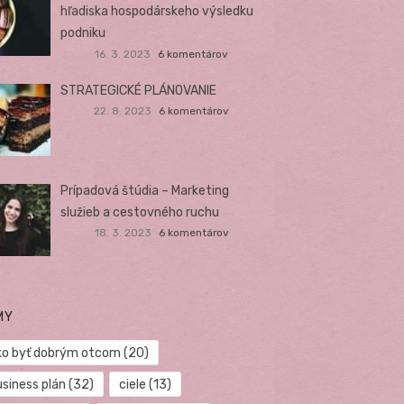
hľadiska hospodárskeho výsledku
podniku
16. 3. 2023
6 komentárov
STRATEGICKÉ PLÁNOVANIE
22. 8. 2023
6 komentárov
Prípadová štúdia – Marketing
služieb a cestovného ruchu
18. 3. 2023
6 komentárov
MY
ko byť dobrým otcom
(20)
usiness plán
(32)
ciele
(13)