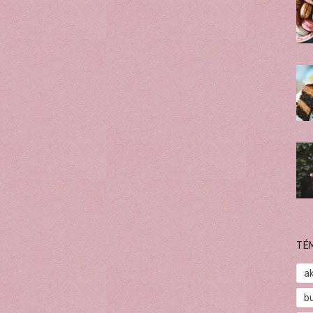
TÉ
a
b