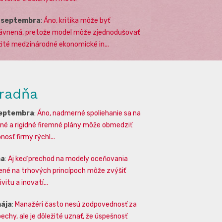
. septembra
:
Áno, kritika môže byť
ávnená, pretože model môže zjednodušovať
žité medzinárodné ekonomické in...
radňa
septembra
:
Áno, nadmerné spoliehanie sa na
lné a rigidné firemné plány môže obmedziť
osť firmy rýchl...
na
:
Aj keď prechod na modely oceňovania
ené na trhových princípoch môže zvýšiť
vitu a inovatí...
mája
:
Manažéri často nesú zodpovednosť za
echy, ale je dôležité uznať, že úspešnosť