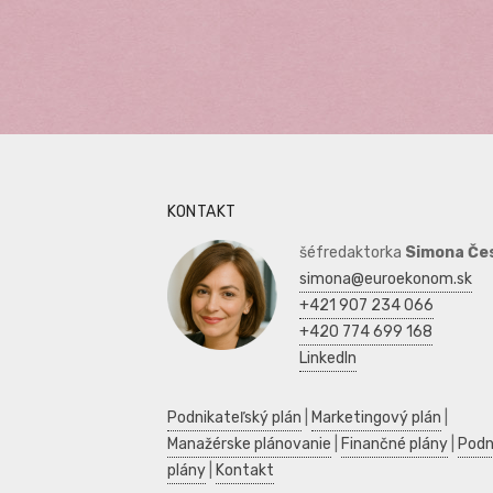
KONTAKT
šéfredaktorka
Simona Če
simona@euroekonom.sk
+421 907 234 066
+420 774 699 168
LinkedIn
Podnikateľský plán
|
Marketingový plán
|
Manažérske plánovanie
|
Finančné plány
|
Podn
plány
|
Kontakt