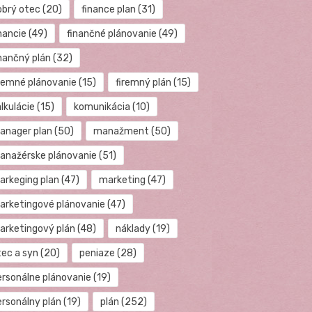
obrý otec
(20)
finance plan
(31)
nancie
(49)
finančné plánovanie
(49)
inančný plán
(32)
iremné plánovanie
(15)
firemný plán
(15)
lkulácie
(15)
komunikácia
(10)
anager plan
(50)
manažment
(50)
anažérske plánovanie
(51)
arkeging plan
(47)
marketing
(47)
arketingové plánovanie
(47)
arketingový plán
(48)
náklady
(19)
tec a syn
(20)
peniaze
(28)
ersonálne plánovanie
(19)
ersonálny plán
(19)
plán
(252)