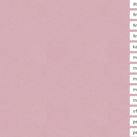
d
fi
f
f
ka
m
m
m
m
m
o
p
p