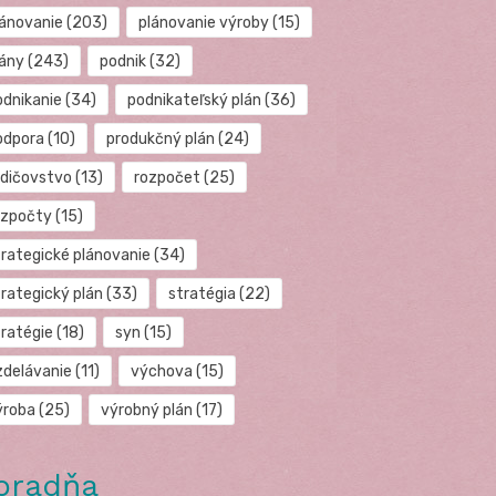
lánovanie
(203)
plánovanie výroby
(15)
lány
(243)
podnik
(32)
odnikanie
(34)
podnikateľský plán
(36)
odpora
(10)
produkčný plán
(24)
odičovstvo
(13)
rozpočet
(25)
ozpočty
(15)
trategické plánovanie
(34)
trategický plán
(33)
stratégia
(22)
tratégie
(18)
syn
(15)
zdelávanie
(11)
výchova
(15)
ýroba
(25)
výrobný plán
(17)
oradňa