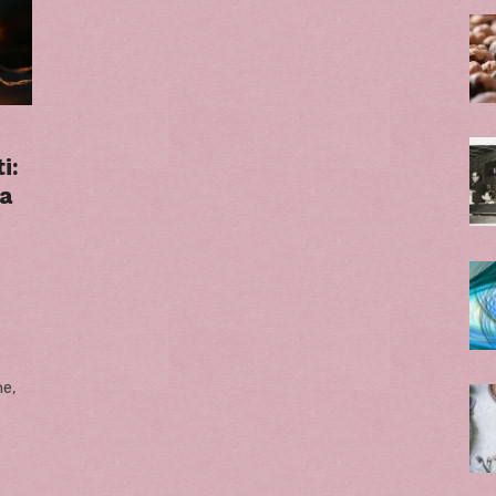
i:
a
ne,