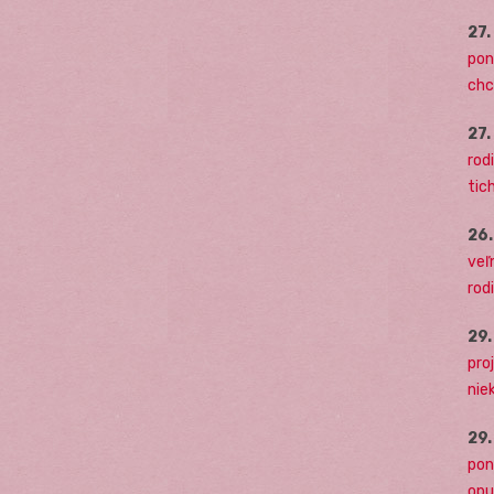
27
pon
chc
27
rodi
tich
26
veľ
rod
29
pro
nie
29
pon
opu