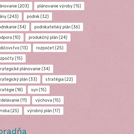
lánovanie
(203)
plánovanie výroby
(15)
lány
(243)
podnik
(32)
odnikanie
(34)
podnikateľský plán
(36)
odpora
(10)
produkčný plán
(24)
odičovstvo
(13)
rozpočet
(25)
ozpočty
(15)
trategické plánovanie
(34)
trategický plán
(33)
stratégia
(22)
tratégie
(18)
syn
(15)
zdelávanie
(11)
výchova
(15)
ýroba
(25)
výrobný plán
(17)
oradňa