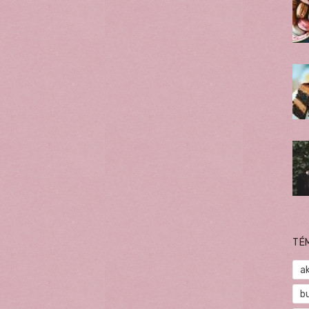
TÉ
a
b