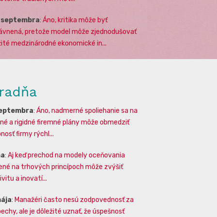
. septembra
:
Áno, kritika môže byť
ávnená, pretože model môže zjednodušovať
žité medzinárodné ekonomické in...
radňa
septembra
:
Áno, nadmerné spoliehanie sa na
lné a rigidné firemné plány môže obmedziť
osť firmy rýchl...
na
:
Aj keď prechod na modely oceňovania
ené na trhových princípoch môže zvýšiť
vitu a inovatí...
mája
:
Manažéri často nesú zodpovednosť za
echy, ale je dôležité uznať, že úspešnosť