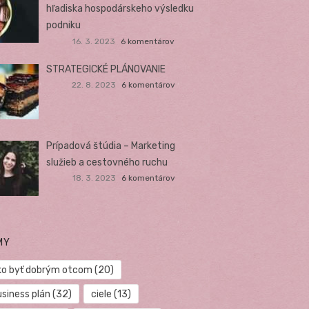
hľadiska hospodárskeho výsledku
podniku
16. 3. 2023
6 komentárov
STRATEGICKÉ PLÁNOVANIE
22. 8. 2023
6 komentárov
Prípadová štúdia – Marketing
služieb a cestovného ruchu
18. 3. 2023
6 komentárov
MY
ko byť dobrým otcom
(20)
usiness plán
(32)
ciele
(13)