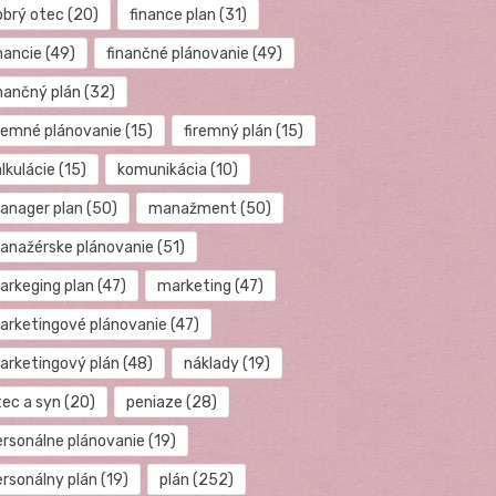
obrý otec
(20)
finance plan
(31)
nancie
(49)
finančné plánovanie
(49)
inančný plán
(32)
iremné plánovanie
(15)
firemný plán
(15)
lkulácie
(15)
komunikácia
(10)
anager plan
(50)
manažment
(50)
anažérske plánovanie
(51)
arkeging plan
(47)
marketing
(47)
arketingové plánovanie
(47)
arketingový plán
(48)
náklady
(19)
tec a syn
(20)
peniaze
(28)
ersonálne plánovanie
(19)
ersonálny plán
(19)
plán
(252)