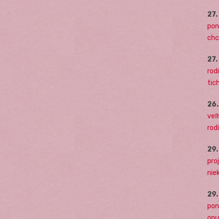
27
pon
chc
27
rodi
tich
26
veľ
rod
29
pro
nie
29
pon
opu