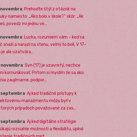
. novembra
:
Prehoďte štýl z otázok na
uky namiesto: „Ako bolo v škole?“ skôr: „Ak
eš, povedz mi jednu ve...
. novembra
:
Lucka, rozumiem vám – keď sa
č snaží a narazí na stenu, veľmi to bolí. V 17-
 je ale uzatvára...
. novembra
:
Syn (17) je uzavretý, nechce
mi komunikovať. Pritom si myslím že sa ako
ičia zaujímame, podpor...
. septembra
:
Aj keď tradičné prístupy k
jektovému manažmentu môžu byť v
ktorých prípadoch považované za zas...
. septembra
:
Aj keď digitálne stratégie
úkajú rozsiahle možnosti a flexibilitu, úplné
stenie tradičných met...