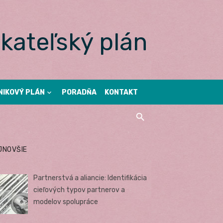
kateľský plán
NIKOVÝ PLÁN
PORADŇA
KONTAKT
JNOVŠIE
Partnerstvá a aliancie: Identifikácia
cieľových typov partnerov a
modelov spolupráce