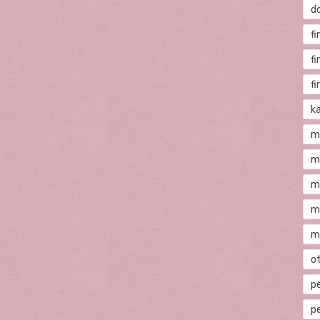
d
fi
f
f
ka
m
m
m
m
m
o
p
p