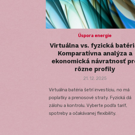
Úspora energie
Virtuálna vs. fyzická batéri
Komparatívna analýza a
ekonomická návratnosť pr
rôzne profily
Posted
21. 12. 2025
on
Virtuálna batéria šetrí investíciu, no má
poplatky a prenosové straty. Fyzická dá
zálohu a kontrolu. Vyberte podľa taríf,
spotreby a očakávanej flexibility.