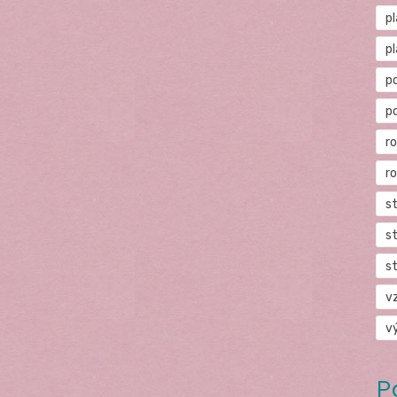
p
p
p
p
r
r
s
s
s
v
v
P