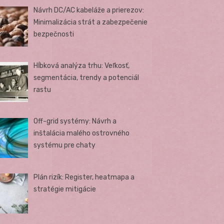
Návrh DC/AC kabeláže a prierezov:
Minimalizácia strát a zabezpečenie
bezpečnosti
Hĺbková analýza trhu: Veľkosť,
segmentácia, trendy a potenciál
rastu
Off-grid systémy: Návrh a
inštalácia malého ostrovného
systému pre chaty
Plán rizík: Register, heatmapa a
stratégie mitigácie