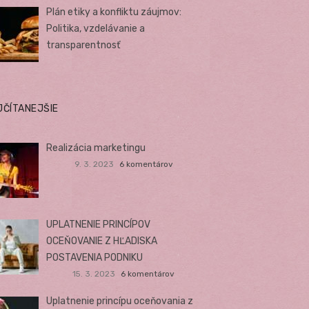
Plán etiky a konfliktu záujmov:
Politika, vzdelávanie a
transparentnosť
JČÍTANEJŠIE
Realizácia marketingu
9. 3. 2023
6 komentárov
UPLATNENIE PRINCÍPOV
OCEŇOVANIE Z HĽADISKA
POSTAVENIA PODNIKU
15. 3. 2023
6 komentárov
Uplatnenie princípu oceňovania z