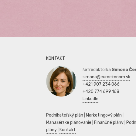
KONTAKT
šéfredaktorka
Simona Če
simona@euroekonom.sk
+421 907 234 066
+420 774 699 168
LinkedIn
Podnikateľský plán
|
Marketingový plán
|
Manažérske plánovanie
|
Finančné plány
|
Podn
plány
|
Kontakt