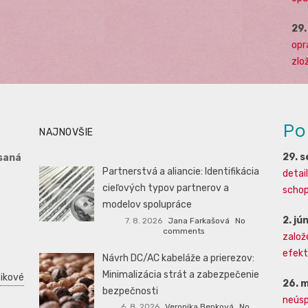
29
opr
zlo
Po
NAJNOVŠIE
29. 
saná
Partnerstvá a aliancie: Identifikácia
detai
cieľových typov partnerov a
schopn
modelov spolupráce
2. jú
7. 8. 2026
Jana Farkašová
No
comments
založ
efekti
Návrh DC/AC kabeláže a prierezov:
Minimalizácia strát a zabezpečenie
ikové
26. 
bezpečnosti
neúsp
6. 8. 2026
Veronika Benková
No