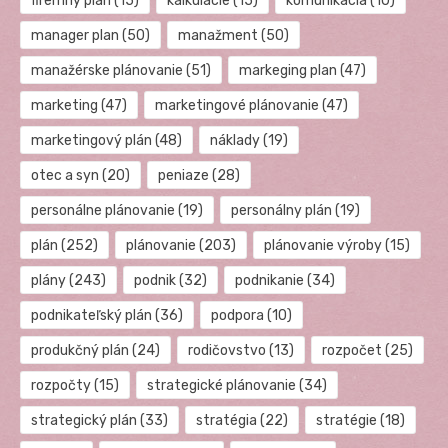
firemný plán
(15)
kalkulácie
(15)
komunikácia
(10)
manager plan
(50)
manažment
(50)
manažérske plánovanie
(51)
markeging plan
(47)
marketing
(47)
marketingové plánovanie
(47)
marketingový plán
(48)
náklady
(19)
otec a syn
(20)
peniaze
(28)
personálne plánovanie
(19)
personálny plán
(19)
plán
(252)
plánovanie
(203)
plánovanie výroby
(15)
plány
(243)
podnik
(32)
podnikanie
(34)
podnikateľský plán
(36)
podpora
(10)
produkčný plán
(24)
rodičovstvo
(13)
rozpočet
(25)
rozpočty
(15)
strategické plánovanie
(34)
strategický plán
(33)
stratégia
(22)
stratégie
(18)