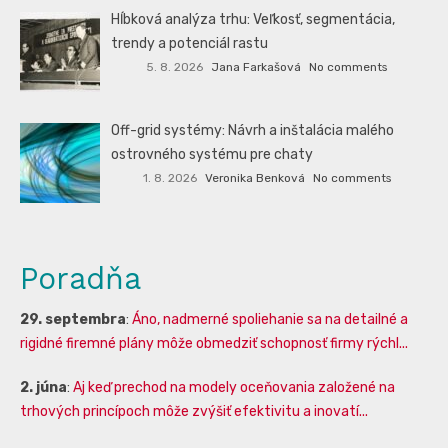
Hĺbková analýza trhu: Veľkosť, segmentácia,
trendy a potenciál rastu
5. 8. 2026
Jana Farkašová
No comments
Off-grid systémy: Návrh a inštalácia malého
ostrovného systému pre chaty
1. 8. 2026
Veronika Benková
No comments
Poradňa
29. septembra
:
Áno, nadmerné spoliehanie sa na detailné a
rigidné firemné plány môže obmedziť schopnosť firmy rýchl...
2. júna
:
Aj keď prechod na modely oceňovania založené na
trhových princípoch môže zvýšiť efektivitu a inovatí...