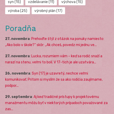
syn
(15)
vzdelávanie
(11)
výchova
(15)
výroba
(25)
výrobný plán
(17)
Poradňa
27. novembra
:
Prehoďte štýl z otázok na ponuky namiesto:
„Ako bolo v škole?“ skôr: „Ak chceš, povedz mi jednu ve...
27. novembra
:
Lucka, rozumiem vám – keď sa rodič snaží a
narazí na stenu, veľmi to bolí. V 17-tich je ale uzatvára...
26. novembra
:
Syn (17) je uzavretý, nechce veľmi
komunikovať. Pritom si myslím že sa ako rodičia zaujímame,
podpor...
29. septembra
:
Aj keď tradičné prístupy k projektovému
manažmentu môžu byť v niektorých prípadoch považované za
zas...