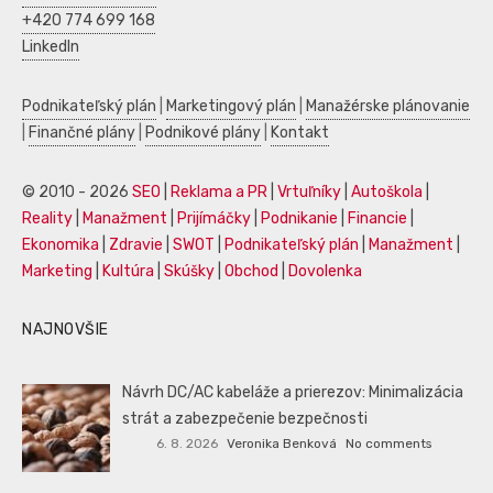
+420 774 699 168
LinkedIn
Podnikateľský plán
|
Marketingový plán
|
Manažérske plánovanie
|
Finančné plány
|
Podnikové plány
|
Kontakt
© 2010 - 2026
SEO
|
Reklama a PR
|
Vrtuľníky
|
Autoškola
|
Reality
|
Manažment
|
Prijímáčky
|
Podnikanie
|
Financie
|
Ekonomika
|
Zdravie
|
SWOT
|
Podnikateľský plán
|
Manažment
|
Marketing
|
Kultúra
|
Skúšky
|
Obchod
|
Dovolenka
NAJNOVŠIE
Návrh DC/AC kabeláže a prierezov: Minimalizácia
strát a zabezpečenie bezpečnosti
6. 8. 2026
Veronika Benková
No comments