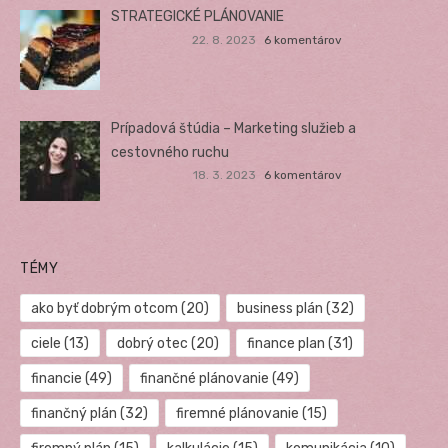
STRATEGICKÉ PLÁNOVANIE
22. 8. 2023
6 komentárov
Prípadová štúdia – Marketing služieb a
cestovného ruchu
18. 3. 2023
6 komentárov
TÉMY
ako byť dobrým otcom
(20)
business plán
(32)
ciele
(13)
dobrý otec
(20)
finance plan
(31)
financie
(49)
finančné plánovanie
(49)
finančný plán
(32)
firemné plánovanie
(15)