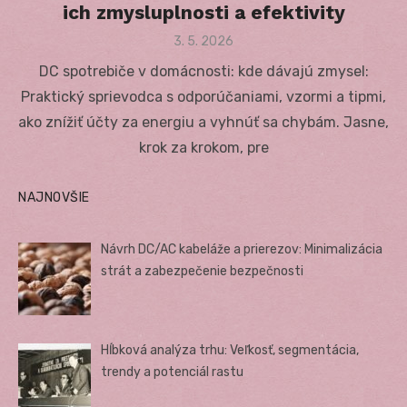
ich zmysluplnosti a efektivity
Posted
3. 5. 2026
on
DC spotrebiče v domácnosti: kde dávajú zmysel:
Praktický sprievodca s odporúčaniami, vzormi a tipmi,
ako znížiť účty za energiu a vyhnúť sa chybám. Jasne,
krok za krokom, pre
NAJNOVŠIE
Návrh DC/AC kabeláže a prierezov: Minimalizácia
strát a zabezpečenie bezpečnosti
Hĺbková analýza trhu: Veľkosť, segmentácia,
trendy a potenciál rastu