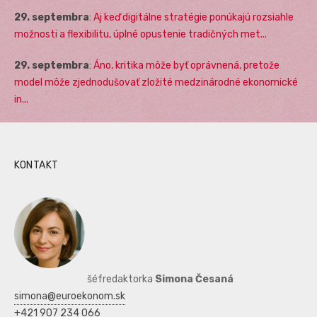
29. septembra
:
Aj keď digitálne stratégie ponúkajú rozsiahle
možnosti a flexibilitu, úplné opustenie tradičných met...
29. septembra
:
Áno, kritika môže byť oprávnená, pretože
model môže zjednodušovať zložité medzinárodné ekonomické
in...
KONTAKT
šéfredaktorka
Simona Česaná
simona@euroekonom.sk
+421 907 234 066