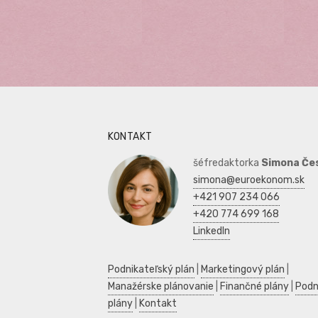
KONTAKT
šéfredaktorka
Simona Če
simona@euroekonom.sk
+421 907 234 066
+420 774 699 168
LinkedIn
Podnikateľský plán
|
Marketingový plán
|
Manažérske plánovanie
|
Finančné plány
|
Podn
plány
|
Kontakt