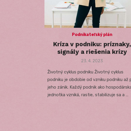
Podnikateľský plán
Kríza v podniku: príznaky,
signály a riešenia krízy
Posted
23. 4. 2023
on
Životný cyklus podniku Životný cyklus
podniku je obdobie od vzniku podniku až 
jeho zánik. Každý podnik ako hospodársk
jednotka vzniká, rastie, stabilizuje sa a …