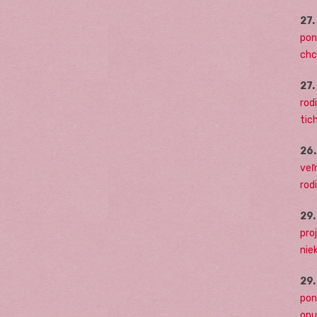
27
pon
chc
27
rodi
tich
26
veľ
rod
29
pro
nie
29
pon
opu