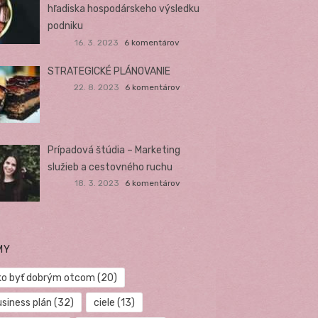
hľadiska hospodárskeho výsledku
podniku
16. 3. 2023
6 komentárov
STRATEGICKÉ PLÁNOVANIE
22. 8. 2023
6 komentárov
Prípadová štúdia – Marketing
služieb a cestovného ruchu
18. 3. 2023
6 komentárov
MY
ko byť dobrým otcom
(20)
usiness plán
(32)
ciele
(13)