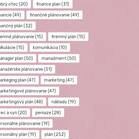
obrý otec
(20)
finance plan
(31)
nancie
(49)
finančné plánovanie
(49)
inančný plán
(32)
iremné plánovanie
(15)
firemný plán
(15)
lkulácie
(15)
komunikácia
(10)
anager plan
(50)
manažment
(50)
anažérske plánovanie
(51)
arkeging plan
(47)
marketing
(47)
arketingové plánovanie
(47)
arketingový plán
(48)
náklady
(19)
tec a syn
(20)
peniaze
(28)
ersonálne plánovanie
(19)
ersonálny plán
(19)
plán
(252)