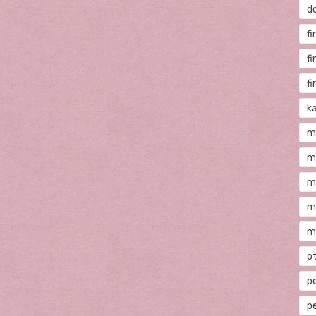
d
fi
f
f
ka
m
m
m
m
m
o
p
p