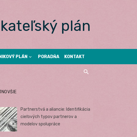
kateľský plán
NIKOVÝ PLÁN
PORADŇA
KONTAKT
JNOVŠIE
Partnerstvá a aliancie: Identifikácia
cieľových typov partnerov a
modelov spolupráce