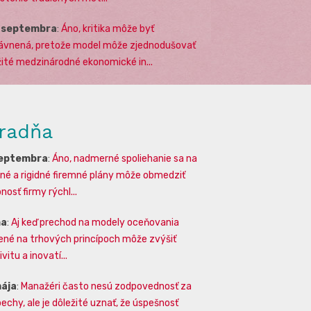
. septembra
:
Áno, kritika môže byť
ávnená, pretože model môže zjednodušovať
žité medzinárodné ekonomické in...
radňa
septembra
:
Áno, nadmerné spoliehanie sa na
lné a rigidné firemné plány môže obmedziť
osť firmy rýchl...
na
:
Aj keď prechod na modely oceňovania
ené na trhových princípoch môže zvýšiť
vitu a inovatí...
mája
:
Manažéri často nesú zodpovednosť za
echy, ale je dôležité uznať, že úspešnosť