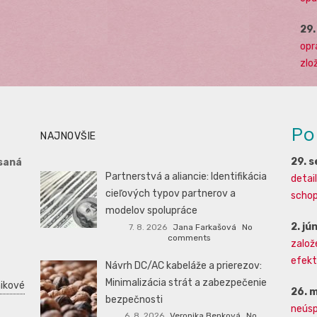
29
opr
zlo
Po
NAJNOVŠIE
29. 
saná
Partnerstvá a aliancie: Identifikácia
detai
cieľových typov partnerov a
schopn
modelov spolupráce
2. jú
7. 8. 2026
Jana Farkašová
No
comments
založ
efekti
Návrh DC/AC kabeláže a prierezov:
Minimalizácia strát a zabezpečenie
ikové
26. 
bezpečnosti
neúsp
6. 8. 2026
Veronika Benková
No