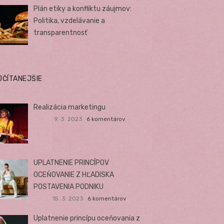
Plán etiky a konfliktu záujmov:
Politika, vzdelávanie a
transparentnosť
JČÍTANEJŠIE
Realizácia marketingu
9. 3. 2023
6 komentárov
UPLATNENIE PRINCÍPOV
OCEŇOVANIE Z HĽADISKA
POSTAVENIA PODNIKU
15. 3. 2023
6 komentárov
Uplatnenie princípu oceňovania z