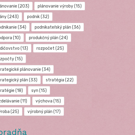
lánovanie
(203)
plánovanie výroby
(15)
lány
(243)
podnik
(32)
odnikanie
(34)
podnikateľský plán
(36)
odpora
(10)
produkčný plán
(24)
odičovstvo
(13)
rozpočet
(25)
ozpočty
(15)
trategické plánovanie
(34)
trategický plán
(33)
stratégia
(22)
tratégie
(18)
syn
(15)
zdelávanie
(11)
výchova
(15)
ýroba
(25)
výrobný plán
(17)
oradňa