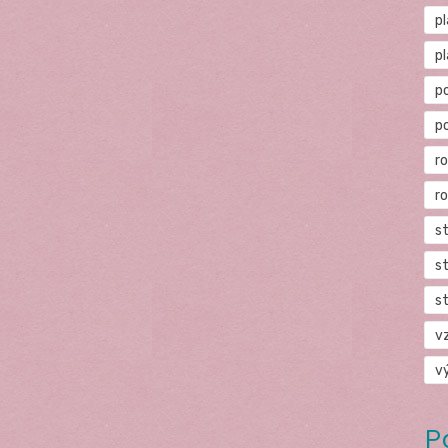
p
p
p
p
r
r
s
s
s
v
v
P