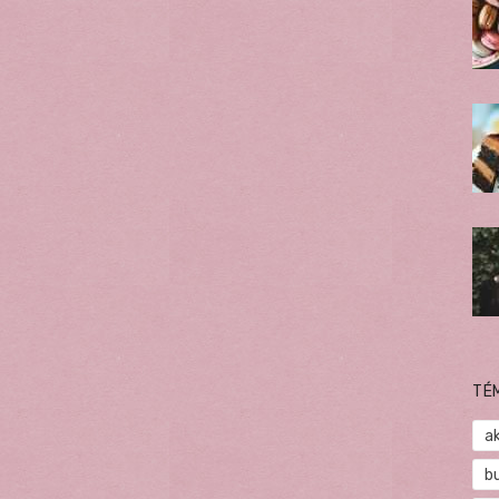
TÉ
a
b