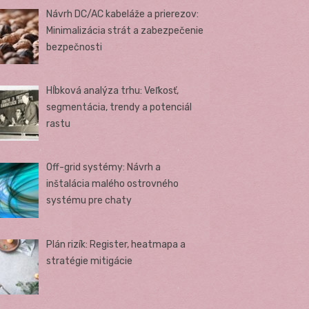
Návrh DC/AC kabeláže a prierezov:
Minimalizácia strát a zabezpečenie
bezpečnosti
Hĺbková analýza trhu: Veľkosť,
segmentácia, trendy a potenciál
rastu
Off-grid systémy: Návrh a
inštalácia malého ostrovného
systému pre chaty
Plán rizík: Register, heatmapa a
stratégie mitigácie