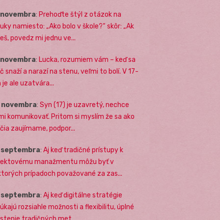
. novembra
:
Prehoďte štýl z otázok na
uky namiesto: „Ako bolo v škole?“ skôr: „Ak
eš, povedz mi jednu ve...
. novembra
:
Lucka, rozumiem vám – keď sa
č snaží a narazí na stenu, veľmi to bolí. V 17-
 je ale uzatvára...
. novembra
:
Syn (17) je uzavretý, nechce
mi komunikovať. Pritom si myslím že sa ako
ičia zaujímame, podpor...
. septembra
:
Aj keď tradičné prístupy k
jektovému manažmentu môžu byť v
ktorých prípadoch považované za zas...
. septembra
:
Aj keď digitálne stratégie
úkajú rozsiahle možnosti a flexibilitu, úplné
stenie tradičných met...