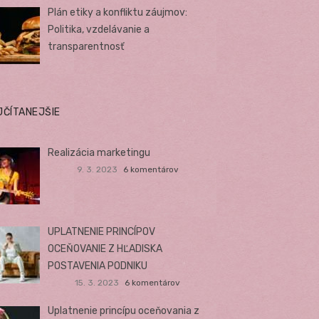
Plán etiky a konfliktu záujmov:
Politika, vzdelávanie a
transparentnosť
JČÍTANEJŠIE
Realizácia marketingu
9. 3. 2023
6 komentárov
UPLATNENIE PRINCÍPOV
OCEŇOVANIE Z HĽADISKA
POSTAVENIA PODNIKU
15. 3. 2023
6 komentárov
Uplatnenie princípu oceňovania z