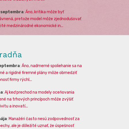
. septembra
:
Áno, kritika môže byť
ávnená, pretože model môže zjednodušovať
žité medzinárodné ekonomické in...
radňa
septembra
:
Áno, nadmerné spoliehanie sa na
lné a rigidné firemné plány môže obmedziť
osť firmy rýchl...
na
:
Aj keď prechod na modely oceňovania
ené na trhových princípoch môže zvýšiť
vitu a inovatí...
mája
:
Manažéri často nesú zodpovednosť za
echy, ale je dôležité uznať, že úspešnosť