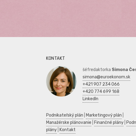
KONTAKT
šéfredaktorka
Simona Če
simona@euroekonom.sk
+421 907 234 066
+420 774 699 168
LinkedIn
Podnikateľský plán
|
Marketingový plán
|
Manažérske plánovanie
|
Finančné plány
|
Podn
plány
|
Kontakt