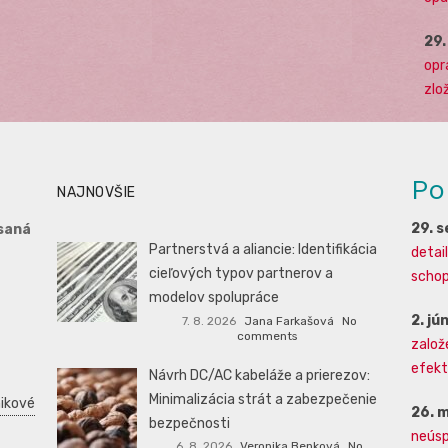
29
opr
zlo
Po
NAJNOVŠIE
29. 
saná
Partnerstvá a aliancie: Identifikácia
detai
cieľových typov partnerov a
schopn
modelov spolupráce
2. jú
7. 8. 2026
Jana Farkašová
No
comments
založ
efekti
Návrh DC/AC kabeláže a prierezov:
Minimalizácia strát a zabezpečenie
ikové
26. 
bezpečnosti
neúsp
6. 8. 2026
Veronika Benková
No