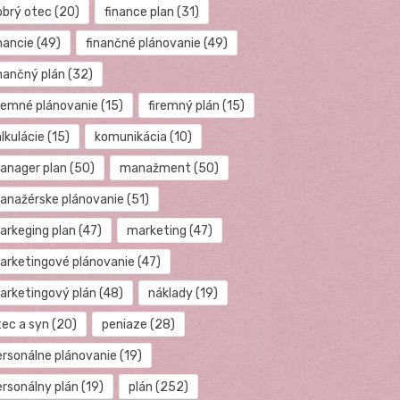
obrý otec
(20)
finance plan
(31)
nancie
(49)
finančné plánovanie
(49)
inančný plán
(32)
iremné plánovanie
(15)
firemný plán
(15)
lkulácie
(15)
komunikácia
(10)
anager plan
(50)
manažment
(50)
anažérske plánovanie
(51)
arkeging plan
(47)
marketing
(47)
arketingové plánovanie
(47)
arketingový plán
(48)
náklady
(19)
tec a syn
(20)
peniaze
(28)
ersonálne plánovanie
(19)
ersonálny plán
(19)
plán
(252)