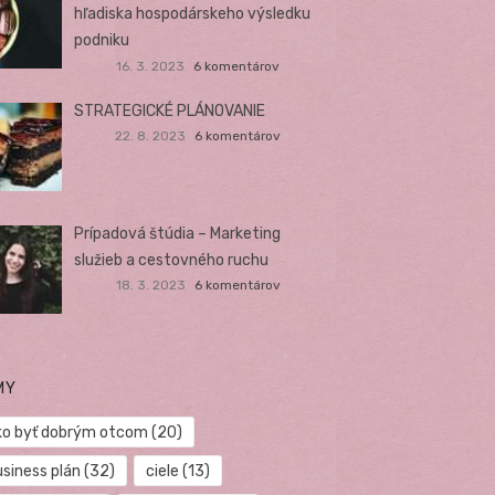
hľadiska hospodárskeho výsledku
podniku
16. 3. 2023
6 komentárov
STRATEGICKÉ PLÁNOVANIE
22. 8. 2023
6 komentárov
Prípadová štúdia – Marketing
služieb a cestovného ruchu
18. 3. 2023
6 komentárov
MY
ko byť dobrým otcom
(20)
usiness plán
(32)
ciele
(13)