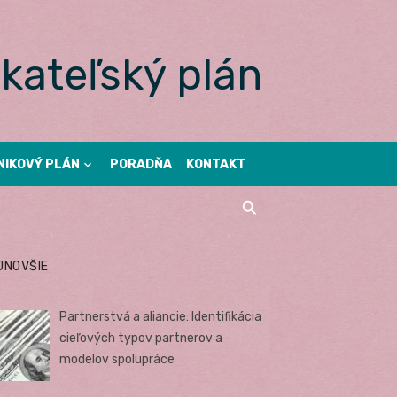
kateľský plán
NIKOVÝ PLÁN
PORADŇA
KONTAKT
JNOVŠIE
Partnerstvá a aliancie: Identifikácia
cieľových typov partnerov a
modelov spolupráce