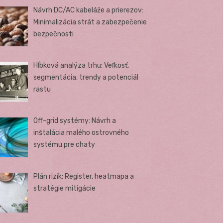
Návrh DC/AC kabeláže a prierezov:
Minimalizácia strát a zabezpečenie
bezpečnosti
Hĺbková analýza trhu: Veľkosť,
segmentácia, trendy a potenciál
rastu
Off-grid systémy: Návrh a
inštalácia malého ostrovného
systému pre chaty
Plán rizík: Register, heatmapa a
stratégie mitigácie