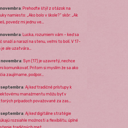
. novembra
:
Prehoďte štýl z otázok na
uky namiesto: „Ako bolo v škole?“ skôr: „Ak
eš, povedz mi jednu ve...
. novembra
:
Lucka, rozumiem vám – keď sa
č snaží a narazí na stenu, veľmi to bolí. V 17-
 je ale uzatvára...
. novembra
:
Syn (17) je uzavretý, nechce
mi komunikovať. Pritom si myslím že sa ako
ičia zaujímame, podpor...
. septembra
:
Aj keď tradičné prístupy k
jektovému manažmentu môžu byť v
ktorých prípadoch považované za zas...
. septembra
:
Aj keď digitálne stratégie
úkajú rozsiahle možnosti a flexibilitu, úplné
stenie tradičných met...