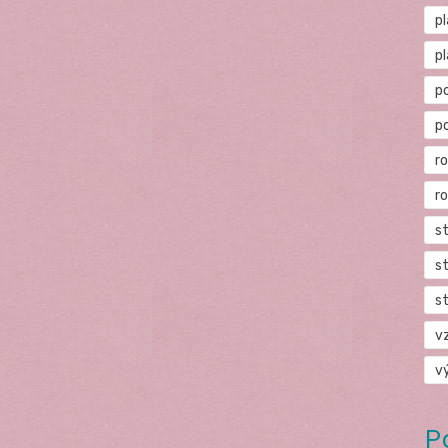
p
p
p
p
r
r
s
s
s
v
v
P