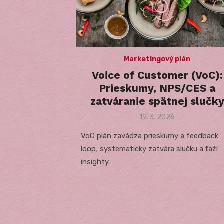
Marketingový plán
Voice of Customer (VoC):
Prieskumy, NPS/CES a
zatváranie spätnej slučk
Posted
19. 3. 2026
on
VoC plán zavádza prieskumy a feedback
loop; systematicky zatvára slučku a ťaží
insighty.