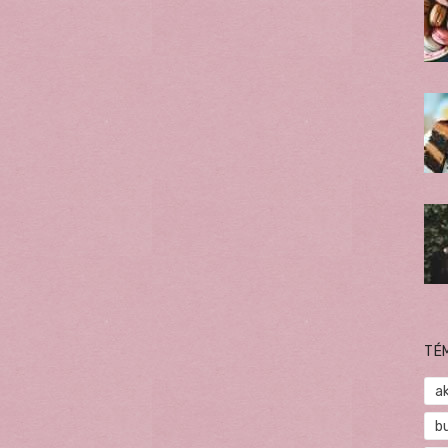
TÉ
a
b