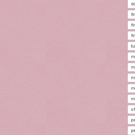
d
fi
f
f
ka
m
m
m
m
m
o
p
p