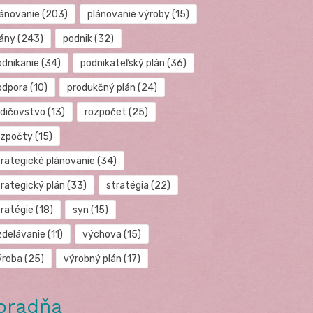
lánovanie
(203)
plánovanie výroby
(15)
lány
(243)
podnik
(32)
odnikanie
(34)
podnikateľský plán
(36)
odpora
(10)
produkčný plán
(24)
odičovstvo
(13)
rozpočet
(25)
ozpočty
(15)
trategické plánovanie
(34)
trategický plán
(33)
stratégia
(22)
tratégie
(18)
syn
(15)
zdelávanie
(11)
výchova
(15)
ýroba
(25)
výrobný plán
(17)
oradňa