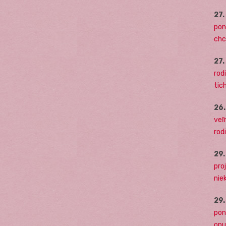
27
pon
chc
27
rodi
tich
26
veľ
rod
29
pro
nie
29
pon
opu