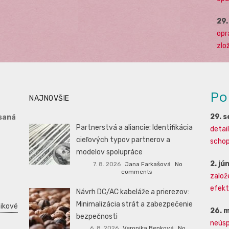
29
opr
zlo
Po
NAJNOVŠIE
29. 
saná
Partnerstvá a aliancie: Identifikácia
detai
cieľových typov partnerov a
schopn
modelov spolupráce
2. jú
7. 8. 2026
Jana Farkašová
No
comments
založ
efekti
Návrh DC/AC kabeláže a prierezov:
Minimalizácia strát a zabezpečenie
ikové
26. 
bezpečnosti
neúsp
6. 8. 2026
Veronika Benková
No