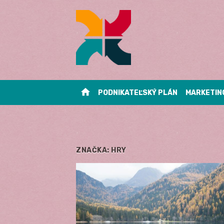
Skip
to
content
home
PODNIKATEĽSKÝ PLÁN
MARKETIN
ZNAČKA:
HRY