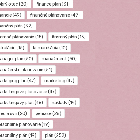
obrý otec
(20)
finance plan
(31)
nancie
(49)
finančné plánovanie
(49)
inančný plán
(32)
iremné plánovanie
(15)
firemný plán
(15)
lkulácie
(15)
komunikácia
(10)
anager plan
(50)
manažment
(50)
anažérske plánovanie
(51)
arkeging plan
(47)
marketing
(47)
arketingové plánovanie
(47)
arketingový plán
(48)
náklady
(19)
tec a syn
(20)
peniaze
(28)
ersonálne plánovanie
(19)
ersonálny plán
(19)
plán
(252)