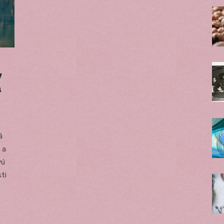
v
a
á
 a
vú
ti