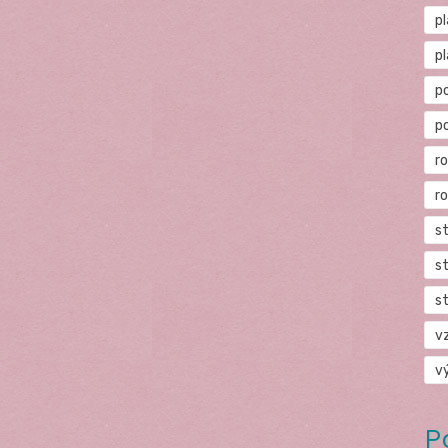
p
p
p
p
r
r
s
s
s
v
v
P