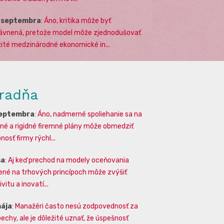
. septembra
:
Áno, kritika môže byť
ávnená, pretože model môže zjednodušovať
žité medzinárodné ekonomické in...
radňa
septembra
:
Áno, nadmerné spoliehanie sa na
lné a rigidné firemné plány môže obmedziť
osť firmy rýchl...
na
:
Aj keď prechod na modely oceňovania
ené na trhových princípoch môže zvýšiť
vitu a inovatí...
mája
:
Manažéri často nesú zodpovednosť za
echy, ale je dôležité uznať, že úspešnosť