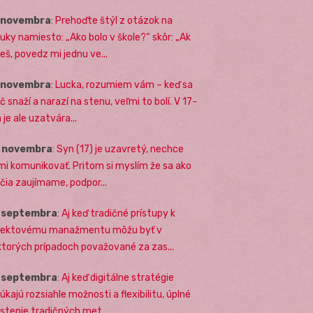
. novembra
:
Prehoďte štýl z otázok na
uky namiesto: „Ako bolo v škole?“ skôr: „Ak
eš, povedz mi jednu ve...
. novembra
:
Lucka, rozumiem vám – keď sa
č snaží a narazí na stenu, veľmi to bolí. V 17-
 je ale uzatvára...
. novembra
:
Syn (17) je uzavretý, nechce
mi komunikovať. Pritom si myslím že sa ako
ičia zaujímame, podpor...
. septembra
:
Aj keď tradičné prístupy k
jektovému manažmentu môžu byť v
ktorých prípadoch považované za zas...
. septembra
:
Aj keď digitálne stratégie
úkajú rozsiahle možnosti a flexibilitu, úplné
stenie tradičných met...