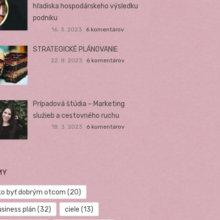
hľadiska hospodárskeho výsledku
podniku
16. 3. 2023
6 komentárov
STRATEGICKÉ PLÁNOVANIE
22. 8. 2023
6 komentárov
Prípadová štúdia – Marketing
služieb a cestovného ruchu
18. 3. 2023
6 komentárov
MY
ko byť dobrým otcom
(20)
usiness plán
(32)
ciele
(13)