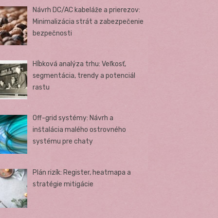
Návrh DC/AC kabeláže a prierezov:
Minimalizácia strát a zabezpečenie
bezpečnosti
Hĺbková analýza trhu: Veľkosť,
segmentácia, trendy a potenciál
rastu
Off-grid systémy: Návrh a
inštalácia malého ostrovného
systému pre chaty
Plán rizík: Register, heatmapa a
stratégie mitigácie