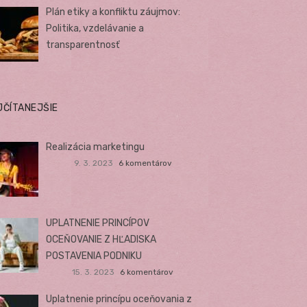
Plán etiky a konfliktu záujmov:
Politika, vzdelávanie a
transparentnosť
JČÍTANEJŠIE
Realizácia marketingu
9. 3. 2023
6 komentárov
UPLATNENIE PRINCÍPOV
OCEŇOVANIE Z HĽADISKA
POSTAVENIA PODNIKU
15. 3. 2023
6 komentárov
Uplatnenie princípu oceňovania z