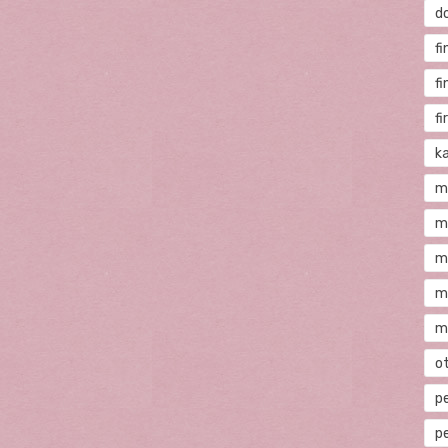
d
fi
f
f
ka
m
m
m
m
m
o
p
p