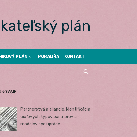
kateľský plán
NIKOVÝ PLÁN
PORADŇA
KONTAKT
JNOVŠIE
Partnerstvá a aliancie: Identifikácia
cieľových typov partnerov a
modelov spolupráce