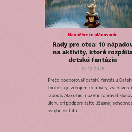
Manažérske plánovanie
Rady pre otca: 10 nápado
na aktivity, ktoré rozpáli
detskú fantáziu
Posted
21. 12. 2025
on
Prečo podporovať detskú fantáziu Detsk
fantázia je zdrojom kreativity, zvedavosti
radosti. Ako otec môžete zohrávať kľúčo
úlohu pri podpore tejto úžasnej schopnos
svojho dieťaťa. …