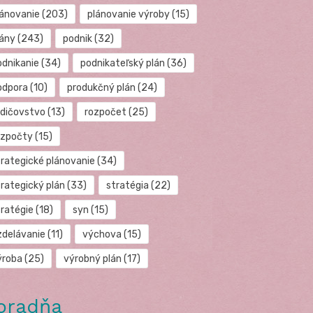
lánovanie
(203)
plánovanie výroby
(15)
lány
(243)
podnik
(32)
odnikanie
(34)
podnikateľský plán
(36)
odpora
(10)
produkčný plán
(24)
odičovstvo
(13)
rozpočet
(25)
ozpočty
(15)
trategické plánovanie
(34)
trategický plán
(33)
stratégia
(22)
tratégie
(18)
syn
(15)
zdelávanie
(11)
výchova
(15)
ýroba
(25)
výrobný plán
(17)
oradňa