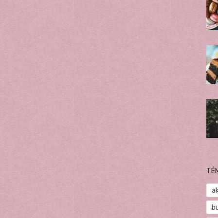
TÉ
a
b