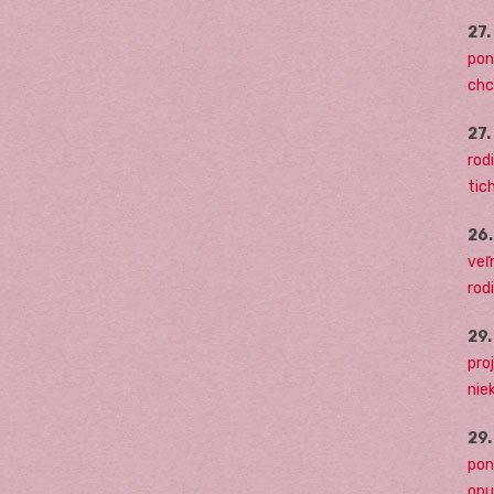
27
pon
chc
27
rodi
tich
26
veľ
rod
29
pro
nie
29
pon
opu