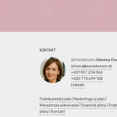
KONTAKT
šéfredaktorka
Simona Če
simona@euroekonom.sk
+421 907 234 066
+420 774 699 168
LinkedIn
Podnikateľský plán
|
Marketingový plán
|
Manažérske plánovanie
|
Finančné plány
|
Podn
plány
|
Kontakt