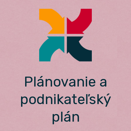
Skip
to
content
Plánovanie a
podnikateľský
plán