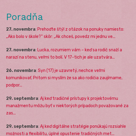
Poradňa
27. novembra
:
Prehoďte štýl z otázok na ponuky namiesto:
„Ako bolo v škole?“ skôr: „Ak chceš, povedz mi jednu ve...
27. novembra
:
Lucka, rozumiem vám – keď sa rodič snaží a
narazí na stenu, veľmi to bolí. V 17-tich je ale uzatvára...
26. novembra
:
Syn (17) je uzavretý, nechce veľmi
komunikovať. Pritom si myslím že sa ako rodičia zaujímame,
podpor...
29. septembra
:
Aj keď tradičné prístupy k projektovému
manažmentu môžu byť v niektorých prípadoch považované za
zas...
29. septembra
:
Aj keď digitálne stratégie ponúkajú rozsiahle
možnosti a flexibilitu, úplné opustenie tradičných met...