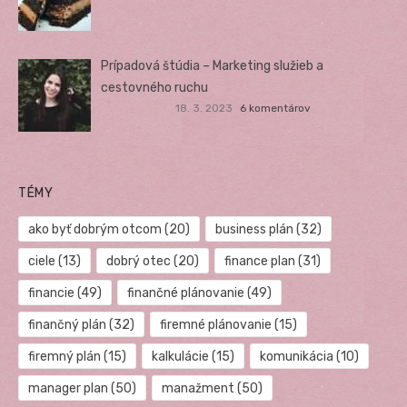
Prípadová štúdia – Marketing služieb a
cestovného ruchu
18. 3. 2023
6 komentárov
TÉMY
ako byť dobrým otcom
(20)
business plán
(32)
ciele
(13)
dobrý otec
(20)
finance plan
(31)
financie
(49)
finančné plánovanie
(49)
finančný plán
(32)
firemné plánovanie
(15)
firemný plán
(15)
kalkulácie
(15)
komunikácia
(10)
manager plan
(50)
manažment
(50)