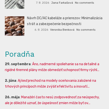
7. 8. 2026
Jana Farkašová
No comments
Návrh DC/AC kabeláže a prierezov: Minimalizácia
strát a zabezpečenie bezpečnosti
6. 8. 2026
Veronika Benková
No comments
Poradňa
29. septembra
:
Áno, nadmerné spoliehanie sa na detailné a
rigidné firemné plány môže obmedziť schopnosť firmy rýchl...
2. júna
:
Aj keď prechod na modely oceňovania založené na
trhových princípoch môže zvýšiť efektivitu a inovatí...
26. mája
:
Manažéri často nesú zodpovednosť za neúspechy,
ale je dôležité uznať, že úspešnosť zmien môže byť ov...