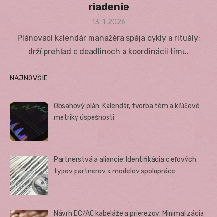
riadenie
Posted
13. 1. 2026
on
Plánovací kalendár manažéra spája cykly a rituály;
drží prehľad o deadlinoch a koordinácii tímu.
NAJNOVŠIE
Obsahový plán: Kalendár, tvorba tém a kľúčové
metriky úspešnosti
Partnerstvá a aliancie: Identifikácia cieľových
typov partnerov a modelov spolupráce
Návrh DC/AC kabeláže a prierezov: Minimalizácia