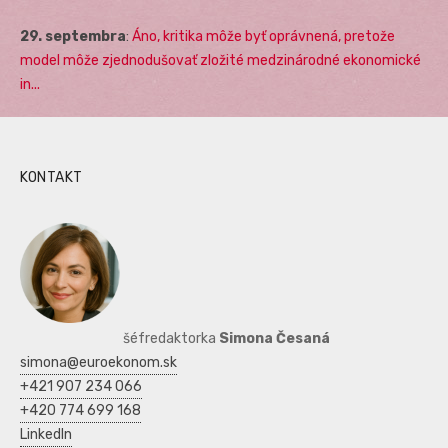
29. septembra
:
Áno, kritika môže byť oprávnená, pretože
model môže zjednodušovať zložité medzinárodné ekonomické
in...
KONTAKT
šéfredaktorka
Simona Česaná
simona@euroekonom.sk
+421 907 234 066
+420 774 699 168
LinkedIn