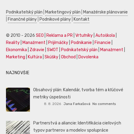
Podnikateľský plán
|
Marketingový plán
|
Manažérske plánovanie
|
Finančné plány
|
Podnikové plány
|
Kontakt
© 2010 - 2026
SEO
|
Reklama a PR
|
Vrtuľníky
|
Autoškola
|
Reality
|
Manažment
|
Prijímáčky
|
Podnikanie
|
Financie
|
Ekonomika
|
Zdravie
|
SWOT
|
Podnikateľský plán
|
Manažment
|
Marketing
|
Kultúra
|
Skúšky
|
Obchod
|
Dovolenka
NAJNOVŠIE
Obsahový plán: Kalendár, tvorba tém a kľúčové
metriky úspešnosti
8. 8. 2026
Jana Farkašová
No comments
Partnerstvá a aliancie: Identifikácia cieľových
typov partnerov a modelov spolupráce