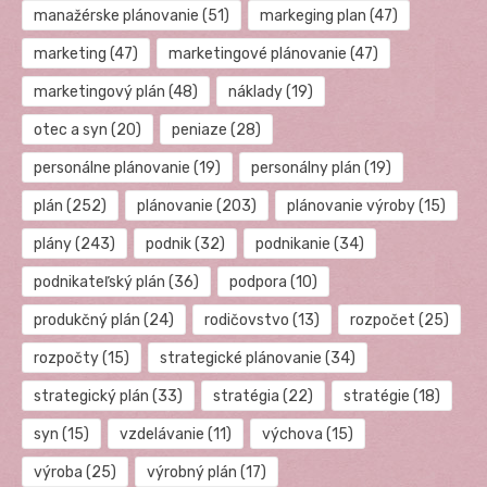
manažérske plánovanie
(51)
markeging plan
(47)
marketing
(47)
marketingové plánovanie
(47)
marketingový plán
(48)
náklady
(19)
otec a syn
(20)
peniaze
(28)
personálne plánovanie
(19)
personálny plán
(19)
plán
(252)
plánovanie
(203)
plánovanie výroby
(15)
plány
(243)
podnik
(32)
podnikanie
(34)
podnikateľský plán
(36)
podpora
(10)
produkčný plán
(24)
rodičovstvo
(13)
rozpočet
(25)
rozpočty
(15)
strategické plánovanie
(34)
strategický plán
(33)
stratégia
(22)
stratégie
(18)
syn
(15)
vzdelávanie
(11)
výchova
(15)
výroba
(25)
výrobný plán
(17)