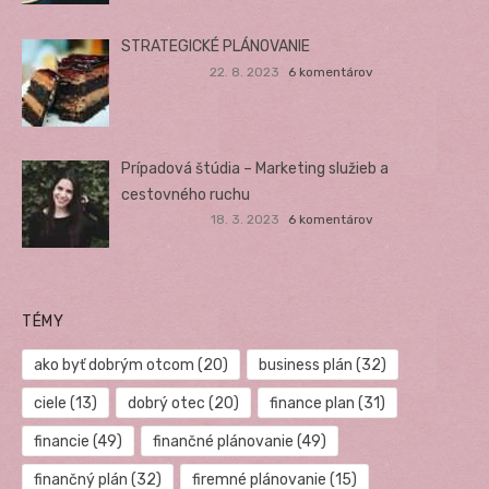
STRATEGICKÉ PLÁNOVANIE
22. 8. 2023
6 komentárov
Prípadová štúdia – Marketing služieb a
cestovného ruchu
18. 3. 2023
6 komentárov
TÉMY
ako byť dobrým otcom
(20)
business plán
(32)
ciele
(13)
dobrý otec
(20)
finance plan
(31)
financie
(49)
finančné plánovanie
(49)
finančný plán
(32)
firemné plánovanie
(15)