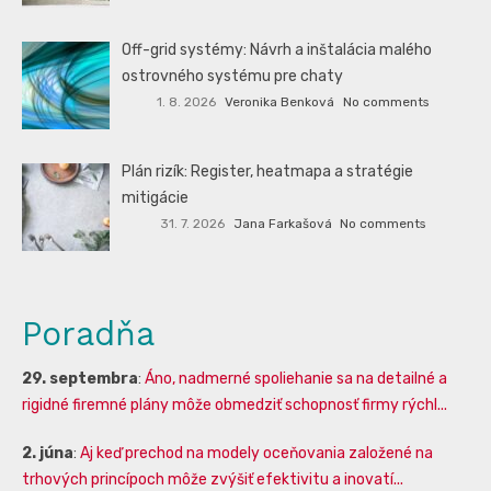
Off-grid systémy: Návrh a inštalácia malého
ostrovného systému pre chaty
1. 8. 2026
Veronika Benková
No comments
Plán rizík: Register, heatmapa a stratégie
mitigácie
31. 7. 2026
Jana Farkašová
No comments
Poradňa
29. septembra
:
Áno, nadmerné spoliehanie sa na detailné a
rigidné firemné plány môže obmedziť schopnosť firmy rýchl...
2. júna
:
Aj keď prechod na modely oceňovania založené na
trhových princípoch môže zvýšiť efektivitu a inovatí...