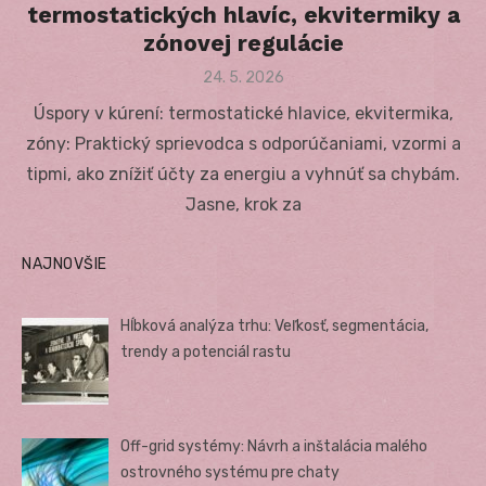
termostatických hlavíc, ekvitermiky a
zónovej regulácie
Posted
24. 5. 2026
on
Úspory v kúrení: termostatické hlavice, ekvitermika,
zóny: Praktický sprievodca s odporúčaniami, vzormi a
tipmi, ako znížiť účty za energiu a vyhnúť sa chybám.
Jasne, krok za
NAJNOVŠIE
Hĺbková analýza trhu: Veľkosť, segmentácia,
trendy a potenciál rastu
Off-grid systémy: Návrh a inštalácia malého
ostrovného systému pre chaty