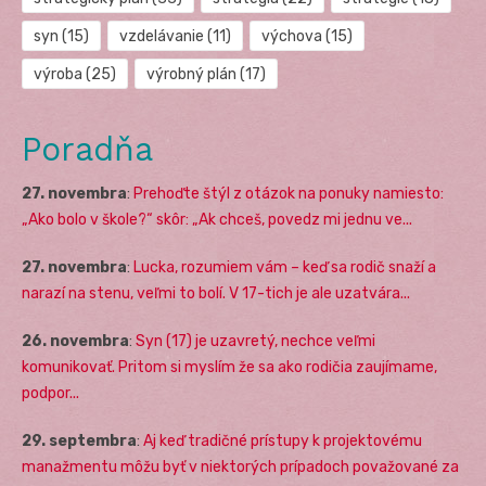
syn
(15)
vzdelávanie
(11)
výchova
(15)
výroba
(25)
výrobný plán
(17)
Poradňa
27. novembra
:
Prehoďte štýl z otázok na ponuky namiesto:
„Ako bolo v škole?“ skôr: „Ak chceš, povedz mi jednu ve...
27. novembra
:
Lucka, rozumiem vám – keď sa rodič snaží a
narazí na stenu, veľmi to bolí. V 17-tich je ale uzatvára...
26. novembra
:
Syn (17) je uzavretý, nechce veľmi
komunikovať. Pritom si myslím že sa ako rodičia zaujímame,
podpor...
29. septembra
:
Aj keď tradičné prístupy k projektovému
manažmentu môžu byť v niektorých prípadoch považované za