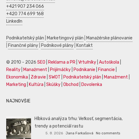
+421 907 234 066
+420 774 699 168
LinkedIn
Podnikateľský plán
|
Marketingový plán
|
Manažérske plánovanie
|
Finančné plány
|
Podnikové plány
|
Kontakt
© 2010 - 2026
SEO
|
Reklama a PR
|
Vrtuľníky
|
Autoškola
|
Reality
|
Manažment
|
Prijímáčky
|
Podnikanie
|
Financie
|
Ekonomika
|
Zdravie
|
SWOT
|
Podnikateľský plán
|
Manažment
|
Marketing
|
Kultúra
|
Skúšky
|
Obchod
|
Dovolenka
NAJNOVŠIE
Hĺbková analýza trhu: Veľkosť, segmentácia,
trendy a potenciál rastu
5. 8. 2026
Jana Farkašová
No comments