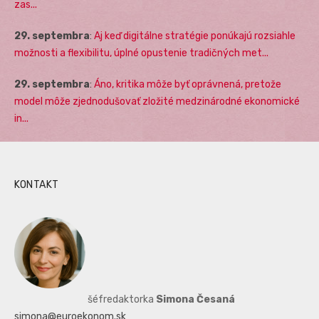
zas...
29. septembra
:
Aj keď digitálne stratégie ponúkajú rozsiahle
možnosti a flexibilitu, úplné opustenie tradičných met...
29. septembra
:
Áno, kritika môže byť oprávnená, pretože
model môže zjednodušovať zložité medzinárodné ekonomické
in...
KONTAKT
šéfredaktorka
Simona Česaná
simona@euroekonom.sk