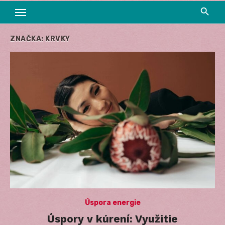
ZNAČKA:
KRVKY
Úspora energie
Úspory v kúrení: Využitie