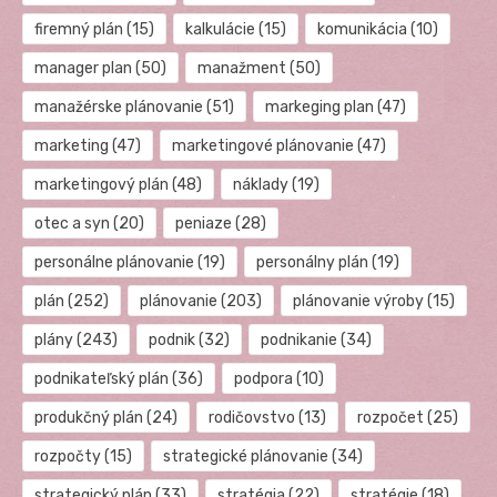
firemný plán
(15)
kalkulácie
(15)
komunikácia
(10)
manager plan
(50)
manažment
(50)
manažérske plánovanie
(51)
markeging plan
(47)
marketing
(47)
marketingové plánovanie
(47)
marketingový plán
(48)
náklady
(19)
otec a syn
(20)
peniaze
(28)
personálne plánovanie
(19)
personálny plán
(19)
plán
(252)
plánovanie
(203)
plánovanie výroby
(15)
plány
(243)
podnik
(32)
podnikanie
(34)
podnikateľský plán
(36)
podpora
(10)
produkčný plán
(24)
rodičovstvo
(13)
rozpočet
(25)
rozpočty
(15)
strategické plánovanie
(34)
strategický plán
(33)
stratégia
(22)
stratégie
(18)