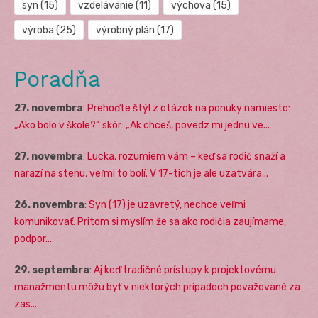
syn
(15)
vzdelávanie
(11)
výchova
(15)
výroba
(25)
výrobný plán
(17)
Poradňa
27. novembra
:
Prehoďte štýl z otázok na ponuky namiesto:
„Ako bolo v škole?“ skôr: „Ak chceš, povedz mi jednu ve...
27. novembra
:
Lucka, rozumiem vám – keď sa rodič snaží a
narazí na stenu, veľmi to bolí. V 17-tich je ale uzatvára...
26. novembra
:
Syn (17) je uzavretý, nechce veľmi
komunikovať. Pritom si myslím že sa ako rodičia zaujímame,
podpor...
29. septembra
:
Aj keď tradičné prístupy k projektovému
manažmentu môžu byť v niektorých prípadoch považované za
zas...