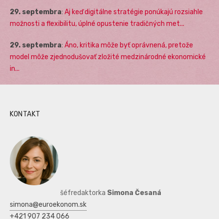
29. septembra
:
Aj keď digitálne stratégie ponúkajú rozsiahle
možnosti a flexibilitu, úplné opustenie tradičných met...
29. septembra
:
Áno, kritika môže byť oprávnená, pretože
model môže zjednodušovať zložité medzinárodné ekonomické
in...
KONTAKT
šéfredaktorka
Simona Česaná
simona@euroekonom.sk
+421 907 234 066