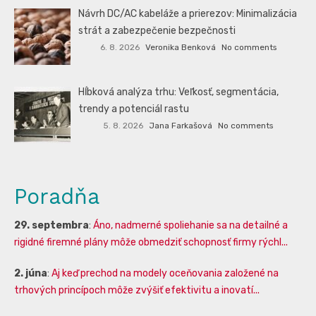
Návrh DC/AC kabeláže a prierezov: Minimalizácia
strát a zabezpečenie bezpečnosti
6. 8. 2026
Veronika Benková
No comments
Hĺbková analýza trhu: Veľkosť, segmentácia,
trendy a potenciál rastu
5. 8. 2026
Jana Farkašová
No comments
Poradňa
29. septembra
:
Áno, nadmerné spoliehanie sa na detailné a
rigidné firemné plány môže obmedziť schopnosť firmy rýchl...
2. júna
:
Aj keď prechod na modely oceňovania založené na
trhových princípoch môže zvýšiť efektivitu a inovatí...