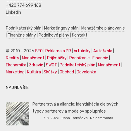
+420 774 699 168
LinkedIn
Podnikateľský plán
|
Marketingový plán
|
Manažérske plánovanie
|
Finančné plány
|
Podnikové plány
|
Kontakt
© 2010 - 2026
SEO
|
Reklama a PR
|
Vrtuľníky
|
Autoškola
|
Reality
|
Manažment
|
Prijímáčky
|
Podnikanie
|
Financie
|
Ekonomika
|
Zdravie
|
SWOT
|
Podnikateľský plán
|
Manažment
|
Marketing
|
Kultúra
|
Skúšky
|
Obchod
|
Dovolenka
NAJNOVŠIE
Partnerstvá a aliancie: Identifikácia cieľových
typov partnerov a modelov spolupráce
7. 8. 2026
Jana Farkašová
No comments