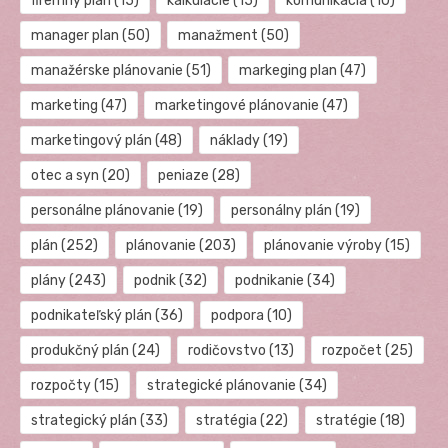
firemný plán
(15)
kalkulácie
(15)
komunikácia
(10)
manager plan
(50)
manažment
(50)
manažérske plánovanie
(51)
markeging plan
(47)
marketing
(47)
marketingové plánovanie
(47)
marketingový plán
(48)
náklady
(19)
otec a syn
(20)
peniaze
(28)
personálne plánovanie
(19)
personálny plán
(19)
plán
(252)
plánovanie
(203)
plánovanie výroby
(15)
plány
(243)
podnik
(32)
podnikanie
(34)
podnikateľský plán
(36)
podpora
(10)
produkčný plán
(24)
rodičovstvo
(13)
rozpočet
(25)
rozpočty
(15)
strategické plánovanie
(34)
strategický plán
(33)
stratégia
(22)
stratégie
(18)