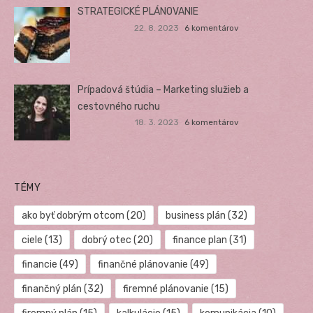
STRATEGICKÉ PLÁNOVANIE
22. 8. 2023
6 komentárov
Prípadová štúdia – Marketing služieb a
cestovného ruchu
18. 3. 2023
6 komentárov
TÉMY
ako byť dobrým otcom
(20)
business plán
(32)
ciele
(13)
dobrý otec
(20)
finance plan
(31)
financie
(49)
finančné plánovanie
(49)
finančný plán
(32)
firemné plánovanie
(15)