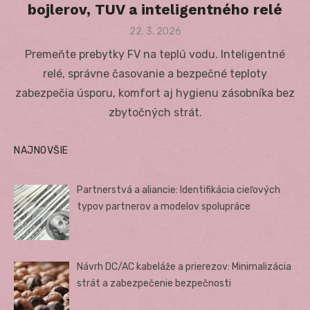
bojlerov, TUV a inteligentného relé
Posted
22. 3. 2026
on
Premeňte prebytky FV na teplú vodu. Inteligentné
relé, správne časovanie a bezpečné teploty
zabezpečia úsporu, komfort aj hygienu zásobníka bez
zbytočných strát.
NAJNOVŠIE
Partnerstvá a aliancie: Identifikácia cieľových
typov partnerov a modelov spolupráce
Návrh DC/AC kabeláže a prierezov: Minimalizácia
strát a zabezpečenie bezpečnosti