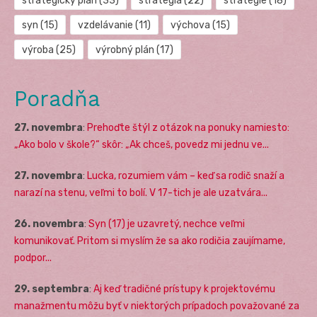
strategický plán
(33)
stratégia
(22)
stratégie
(18)
syn
(15)
vzdelávanie
(11)
výchova
(15)
výroba
(25)
výrobný plán
(17)
Poradňa
27. novembra
:
Prehoďte štýl z otázok na ponuky namiesto:
„Ako bolo v škole?“ skôr: „Ak chceš, povedz mi jednu ve...
27. novembra
:
Lucka, rozumiem vám – keď sa rodič snaží a
narazí na stenu, veľmi to bolí. V 17-tich je ale uzatvára...
26. novembra
:
Syn (17) je uzavretý, nechce veľmi
komunikovať. Pritom si myslím že sa ako rodičia zaujímame,
podpor...
29. septembra
:
Aj keď tradičné prístupy k projektovému
manažmentu môžu byť v niektorých prípadoch považované za