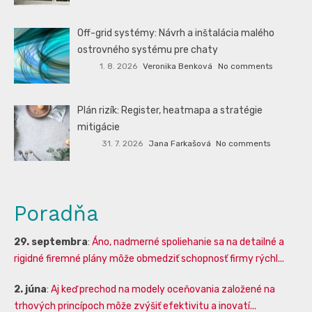
Off-grid systémy: Návrh a inštalácia malého
ostrovného systému pre chaty
1. 8. 2026
Veronika Benková
No comments
Plán rizík: Register, heatmapa a stratégie
mitigácie
31. 7. 2026
Jana Farkašová
No comments
Poradňa
29. septembra
:
Áno, nadmerné spoliehanie sa na detailné a
rigidné firemné plány môže obmedziť schopnosť firmy rýchl...
2. júna
:
Aj keď prechod na modely oceňovania založené na
trhových princípoch môže zvýšiť efektivitu a inovatí...