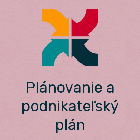
Skip
to
content
Plánovanie a
podnikateľský
plán