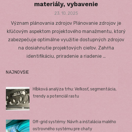
materiály, vybavenie
Posted
23. 10. 2025
on
Význam plánovania zdrojov Plánovanie zdrojov je
kľúčovým aspektom projektového manažmentu, ktorý
zabezpečuje optimálne využitie dostupných zdrojov
na dosiahnutie projektových cieľov. Zahŕňa
identifikáciu, priradenie a riadenie …
NAJNOVŠIE
Hĺbková analýza trhu: Veľkosť, segmentácia,
trendy a potenciál rastu
Off-grid systémy: Návrh a inštalácia malého
ostrovného systému pre chaty