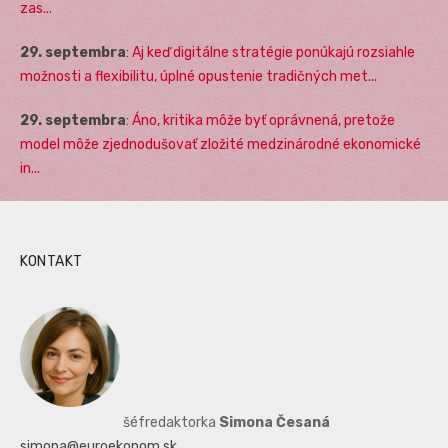
zas...
29. septembra
:
Aj keď digitálne stratégie ponúkajú rozsiahle
možnosti a flexibilitu, úplné opustenie tradičných met...
29. septembra
:
Áno, kritika môže byť oprávnená, pretože
model môže zjednodušovať zložité medzinárodné ekonomické
in...
KONTAKT
šéfredaktorka
Simona Česaná
simona@euroekonom.sk