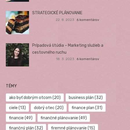
STRATEGICKÉ PLÁNOVANIE
22. 8. 2023
6 komentárov
Prípadová štúdia – Marketing služieb a
cestovného ruchu
18. 3. 2023
6 komentárov
TÉMY
ako byť dobrým otcom
(20)
business plán
(32)
ciele
(13)
dobrý otec
(20)
finance plan
(31)
financie
(49)
finančné plánovanie
(49)
finančný plán
(32)
firemné plánovanie
(15)