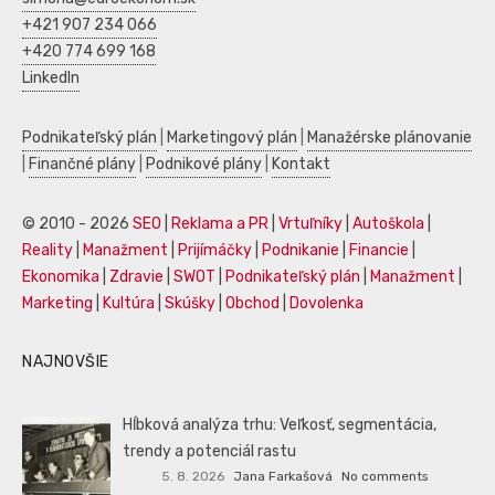
+421 907 234 066
+420 774 699 168
LinkedIn
Podnikateľský plán
|
Marketingový plán
|
Manažérske plánovanie
|
Finančné plány
|
Podnikové plány
|
Kontakt
© 2010 - 2026
SEO
|
Reklama a PR
|
Vrtuľníky
|
Autoškola
|
Reality
|
Manažment
|
Prijímáčky
|
Podnikanie
|
Financie
|
Ekonomika
|
Zdravie
|
SWOT
|
Podnikateľský plán
|
Manažment
|
Marketing
|
Kultúra
|
Skúšky
|
Obchod
|
Dovolenka
NAJNOVŠIE
Hĺbková analýza trhu: Veľkosť, segmentácia,
trendy a potenciál rastu
5. 8. 2026
Jana Farkašová
No comments