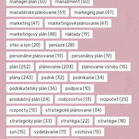
manager plan
(50)
manažment
(50)
manažérske plánovanie
(51)
markeging plan
(47)
marketing
(47)
marketingové plánovanie
(47)
marketingový plán
(48)
náklady
(19)
otec a syn
(20)
peniaze
(28)
personálne plánovanie
(19)
personálny plán
(19)
plán
(252)
plánovanie
(203)
plánovanie výroby
(15)
plány
(243)
podnik
(32)
podnikanie
(34)
podnikateľský plán
(36)
podpora
(10)
produkčný plán
(24)
rodičovstvo
(13)
rozpočet
(25)
rozpočty
(15)
strategické plánovanie
(34)
strategický plán
(33)
stratégia
(22)
stratégie
(18)
syn
(15)
vzdelávanie
(11)
výchova
(15)