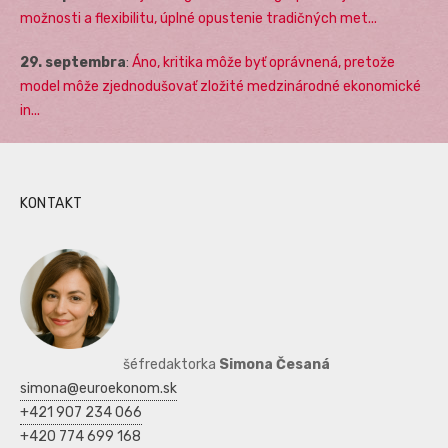
možnosti a flexibilitu, úplné opustenie tradičných met...
29. septembra
:
Áno, kritika môže byť oprávnená, pretože
model môže zjednodušovať zložité medzinárodné ekonomické
in...
KONTAKT
šéfredaktorka
Simona Česaná
simona@euroekonom.sk
+421 907 234 066
+420 774 699 168