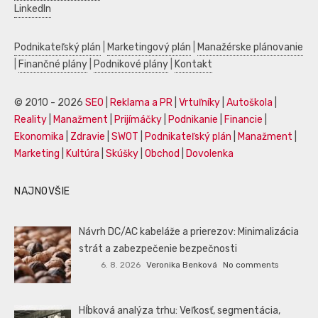
LinkedIn
Podnikateľský plán
|
Marketingový plán
|
Manažérske plánovanie
|
Finančné plány
|
Podnikové plány
|
Kontakt
© 2010 - 2026
SEO
|
Reklama a PR
|
Vrtuľníky
|
Autoškola
|
Reality
|
Manažment
|
Prijímáčky
|
Podnikanie
|
Financie
|
Ekonomika
|
Zdravie
|
SWOT
|
Podnikateľský plán
|
Manažment
|
Marketing
|
Kultúra
|
Skúšky
|
Obchod
|
Dovolenka
NAJNOVŠIE
Návrh DC/AC kabeláže a prierezov: Minimalizácia
strát a zabezpečenie bezpečnosti
6. 8. 2026
Veronika Benková
No comments
Hĺbková analýza trhu: Veľkosť, segmentácia,