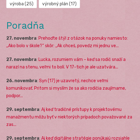
výroba
(25)
výrobný plán
(17)
Poradňa
27. novembra
:
Prehoďte štýl z otázok na ponuky namiesto:
„Ako bolo v škole?“ skôr: „Ak chceš, povedz mi jednu ve...
27. novembra
:
Lucka, rozumiem vám – keď sa rodič snaží a
narazí na stenu, veľmi to bolí. V 17-tich je ale uzatvára...
26. novembra
:
Syn (17) je uzavretý, nechce veľmi
komunikovať. Pritom si myslím že sa ako rodičia zaujímame,
podpor...
29. septembra
:
Aj keď tradičné prístupy k projektovému
manažmentu môžu byť v niektorých prípadoch považované za
zas...
29. septembra
:
Aj keď digitálne stratégie ponúkajú rozsiahle