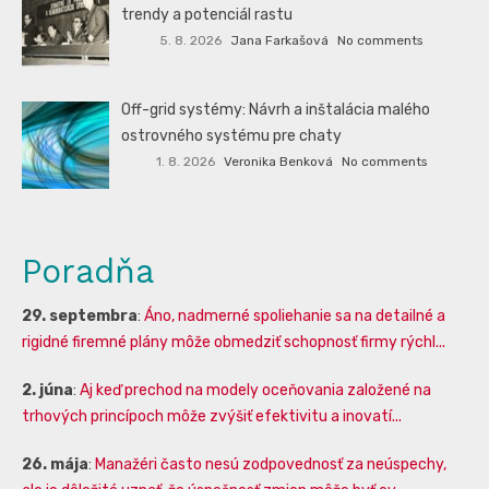
trendy a potenciál rastu
5. 8. 2026
Jana Farkašová
No comments
Off-grid systémy: Návrh a inštalácia malého
ostrovného systému pre chaty
1. 8. 2026
Veronika Benková
No comments
Poradňa
29. septembra
:
Áno, nadmerné spoliehanie sa na detailné a
rigidné firemné plány môže obmedziť schopnosť firmy rýchl...
2. júna
:
Aj keď prechod na modely oceňovania založené na
trhových princípoch môže zvýšiť efektivitu a inovatí...
26. mája
:
Manažéri často nesú zodpovednosť za neúspechy,