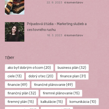
22. 8. 2023
6 komentárov
Prípadová štúdia – Marketing služieb a
cestovného ruchu
18. 3. 2023
6 komentárov
TÉMY
ako byť dobrým otcom
(20)
business plán
(32)
ciele
(13)
dobrý otec
(20)
finance plan
(31)
financie
(49)
finančné plánovanie
(49)
finančný plán
(32)
firemné plánovanie
(15)
firemný plán
(15)
kalkulácie
(15)
komunikácia
(10)