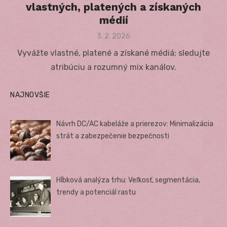
vlastných, platených a získaných
médií
Posted
3. 2. 2026
on
Vyvážte vlastné, platené a získané médiá; sledujte
atribúciu a rozumný mix kanálov.
NAJNOVŠIE
Návrh DC/AC kabeláže a prierezov: Minimalizácia
strát a zabezpečenie bezpečnosti
Hĺbková analýza trhu: Veľkosť, segmentácia,
trendy a potenciál rastu