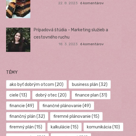
22. 8. 2023
6 komentárov
Prípadová štúdia – Marketing služieb a
cestovného ruchu
18. 3. 2023
6 komentárov
TÉMY
ako byť dobrým otcom
(20)
business plán
(32)
ciele
(13)
dobrý otec
(20)
finance plan
(31)
financie
(49)
finančné plánovanie
(49)
finančný plán
(32)
firemné plánovanie
(15)
firemný plán
(15)
kalkulácie
(15)
komunikácia
(10)