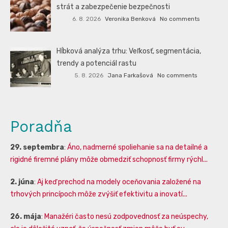
strát a zabezpečenie bezpečnosti
6. 8. 2026
Veronika Benková
No comments
Hĺbková analýza trhu: Veľkosť, segmentácia,
trendy a potenciál rastu
5. 8. 2026
Jana Farkašová
No comments
Poradňa
29. septembra
:
Áno, nadmerné spoliehanie sa na detailné a
rigidné firemné plány môže obmedziť schopnosť firmy rýchl...
2. júna
:
Aj keď prechod na modely oceňovania založené na
trhových princípoch môže zvýšiť efektivitu a inovatí...
26. mája
:
Manažéri často nesú zodpovednosť za neúspechy,