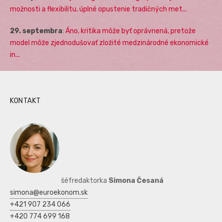
možnosti a flexibilitu, úplné opustenie tradičných met...
29. septembra
:
Áno, kritika môže byť oprávnená, pretože
model môže zjednodušovať zložité medzinárodné ekonomické
in...
KONTAKT
šéfredaktorka
Simona Česaná
simona@euroekonom.sk
+421 907 234 066
+420 774 699 168