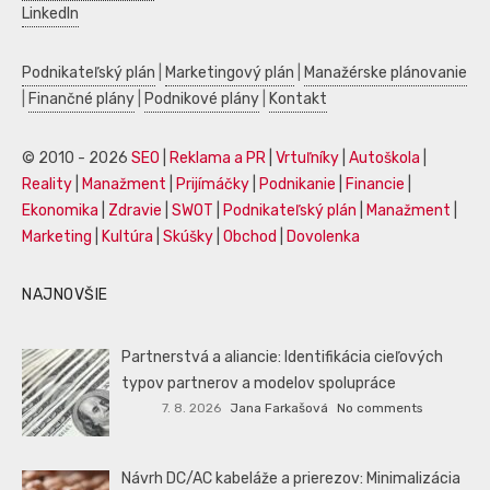
LinkedIn
Podnikateľský plán
|
Marketingový plán
|
Manažérske plánovanie
|
Finančné plány
|
Podnikové plány
|
Kontakt
© 2010 - 2026
SEO
|
Reklama a PR
|
Vrtuľníky
|
Autoškola
|
Reality
|
Manažment
|
Prijímáčky
|
Podnikanie
|
Financie
|
Ekonomika
|
Zdravie
|
SWOT
|
Podnikateľský plán
|
Manažment
|
Marketing
|
Kultúra
|
Skúšky
|
Obchod
|
Dovolenka
NAJNOVŠIE
Partnerstvá a aliancie: Identifikácia cieľových
typov partnerov a modelov spolupráce
7. 8. 2026
Jana Farkašová
No comments
Návrh DC/AC kabeláže a prierezov: Minimalizácia