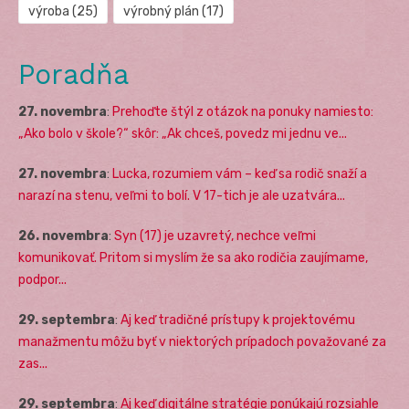
výroba
(25)
výrobný plán
(17)
Poradňa
27. novembra
:
Prehoďte štýl z otázok na ponuky namiesto:
„Ako bolo v škole?“ skôr: „Ak chceš, povedz mi jednu ve...
27. novembra
:
Lucka, rozumiem vám – keď sa rodič snaží a
narazí na stenu, veľmi to bolí. V 17-tich je ale uzatvára...
26. novembra
:
Syn (17) je uzavretý, nechce veľmi
komunikovať. Pritom si myslím že sa ako rodičia zaujímame,
podpor...
29. septembra
:
Aj keď tradičné prístupy k projektovému
manažmentu môžu byť v niektorých prípadoch považované za
zas...
29. septembra
:
Aj keď digitálne stratégie ponúkajú rozsiahle