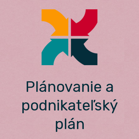
Skip
to
content
Plánovanie a
podnikateľský
plán