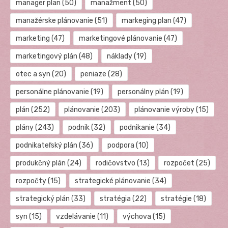
manager plan
(50)
manažment
(50)
manažérske plánovanie
(51)
markeging plan
(47)
marketing
(47)
marketingové plánovanie
(47)
marketingový plán
(48)
náklady
(19)
otec a syn
(20)
peniaze
(28)
personálne plánovanie
(19)
personálny plán
(19)
plán
(252)
plánovanie
(203)
plánovanie výroby
(15)
plány
(243)
podnik
(32)
podnikanie
(34)
podnikateľský plán
(36)
podpora
(10)
produkčný plán
(24)
rodičovstvo
(13)
rozpočet
(25)
rozpočty
(15)
strategické plánovanie
(34)
strategický plán
(33)
stratégia
(22)
stratégie
(18)
syn
(15)
vzdelávanie
(11)
výchova
(15)