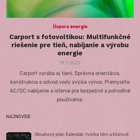
Úspora energie
Carport s fotovoltikou: Multifunkčné
riešenie pre tieň, nabíjanie a výrobu
energie
Posted
19. 1. 2026
on
Carport vyrába aj tieni. Správna orientácia,
konštrukcia a odvod vody zvýšia výnos. Premyslite
AC/DC nabíjanie a istenie pre bezpečné a pohodlné
používanie.
NAJNOVŠIE
Obsahový plán: Kalendár, tvorba tém a kľúčové