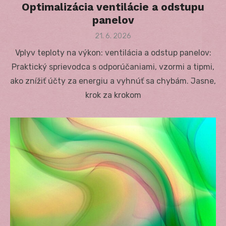
Optimalizácia ventilácie a odstupu
panelov
Posted
21. 6. 2026
on
Vplyv teploty na výkon: ventilácia a odstup panelov:
Praktický sprievodca s odporúčaniami, vzormi a tipmi,
ako znížiť účty za energiu a vyhnúť sa chybám. Jasne,
krok za krokom