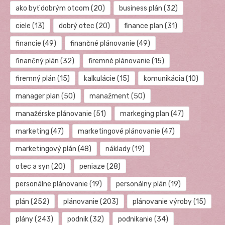
ako byť dobrým otcom
(20)
business plán
(32)
ciele
(13)
dobrý otec
(20)
finance plan
(31)
financie
(49)
finančné plánovanie
(49)
finančný plán
(32)
firemné plánovanie
(15)
firemný plán
(15)
kalkulácie
(15)
komunikácia
(10)
manager plan
(50)
manažment
(50)
manažérske plánovanie
(51)
markeging plan
(47)
marketing
(47)
marketingové plánovanie
(47)
marketingový plán
(48)
náklady
(19)
otec a syn
(20)
peniaze
(28)
personálne plánovanie
(19)
personálny plán
(19)
plán
(252)
plánovanie
(203)
plánovanie výroby
(15)
plány
(243)
podnik
(32)
podnikanie
(34)