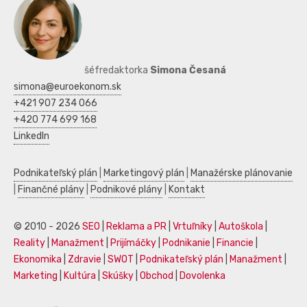
šéfredaktorka
Simona Česaná
simona@euroekonom.sk
+421 907 234 066
+420 774 699 168
LinkedIn
Podnikateľský plán
|
Marketingový plán
|
Manažérske plánovanie
|
Finančné plány
|
Podnikové plány
|
Kontakt
© 2010 - 2026
SEO
|
Reklama a PR
|
Vrtuľníky
|
Autoškola
|
Reality
|
Manažment
|
Prijímáčky
|
Podnikanie
|
Financie
|
Ekonomika
|
Zdravie
|
SWOT
|
Podnikateľský plán
|
Manažment
|
Marketing
|
Kultúra
|
Skúšky
|
Obchod
|
Dovolenka