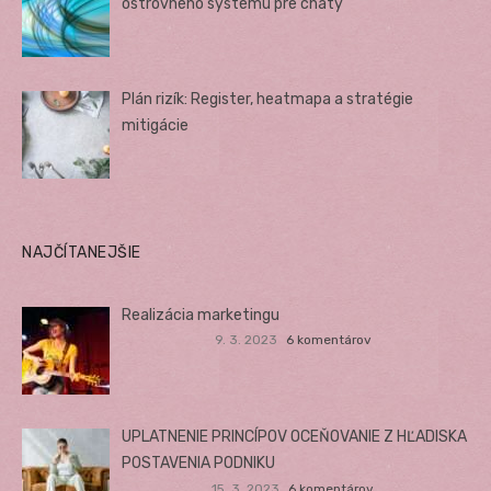
ostrovného systému pre chaty
Plán rizík: Register, heatmapa a stratégie
mitigácie
NAJČÍTANEJŠIE
Realizácia marketingu
9. 3. 2023
6 komentárov
UPLATNENIE PRINCÍPOV OCEŇOVANIE Z HĽADISKA
POSTAVENIA PODNIKU
15. 3. 2023
6 komentárov