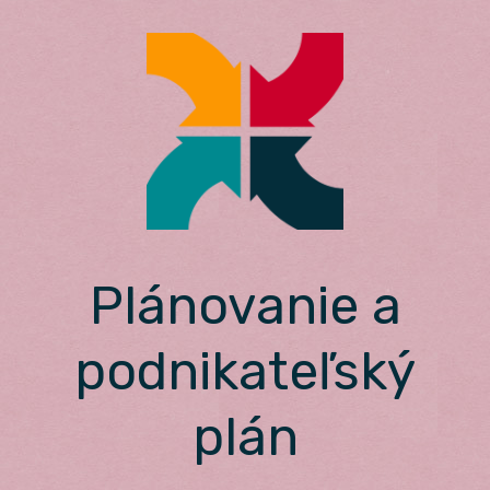
Skip
to
content
Plánovanie a
podnikateľský
plán