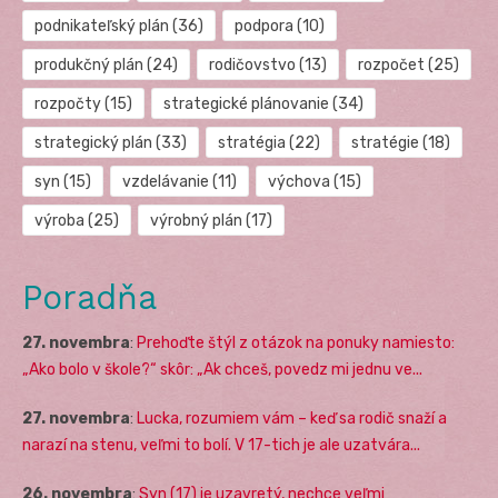
podnikateľský plán
(36)
podpora
(10)
produkčný plán
(24)
rodičovstvo
(13)
rozpočet
(25)
rozpočty
(15)
strategické plánovanie
(34)
strategický plán
(33)
stratégia
(22)
stratégie
(18)
syn
(15)
vzdelávanie
(11)
výchova
(15)
výroba
(25)
výrobný plán
(17)
Poradňa
27. novembra
:
Prehoďte štýl z otázok na ponuky namiesto:
„Ako bolo v škole?“ skôr: „Ak chceš, povedz mi jednu ve...
27. novembra
:
Lucka, rozumiem vám – keď sa rodič snaží a
narazí na stenu, veľmi to bolí. V 17-tich je ale uzatvára...
26. novembra
:
Syn (17) je uzavretý, nechce veľmi