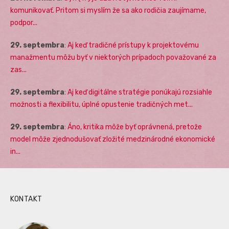
komunikovať. Pritom si myslím že sa ako rodičia zaujímame,
podpor...
29. septembra
:
Aj keď tradičné prístupy k projektovému
manažmentu môžu byť v niektorých prípadoch považované za
zas...
29. septembra
:
Aj keď digitálne stratégie ponúkajú rozsiahle
možnosti a flexibilitu, úplné opustenie tradičných met...
29. septembra
:
Áno, kritika môže byť oprávnená, pretože
model môže zjednodušovať zložité medzinárodné ekonomické
in...
KONTAKT