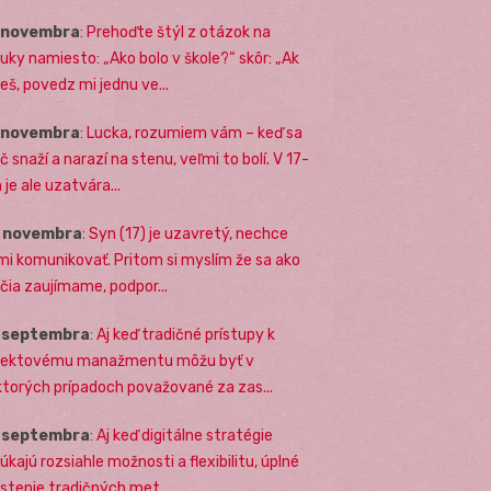
. novembra
:
Prehoďte štýl z otázok na
uky namiesto: „Ako bolo v škole?“ skôr: „Ak
eš, povedz mi jednu ve...
. novembra
:
Lucka, rozumiem vám – keď sa
č snaží a narazí na stenu, veľmi to bolí. V 17-
 je ale uzatvára...
. novembra
:
Syn (17) je uzavretý, nechce
mi komunikovať. Pritom si myslím že sa ako
ičia zaujímame, podpor...
. septembra
:
Aj keď tradičné prístupy k
jektovému manažmentu môžu byť v
ktorých prípadoch považované za zas...
. septembra
:
Aj keď digitálne stratégie
úkajú rozsiahle možnosti a flexibilitu, úplné
stenie tradičných met...