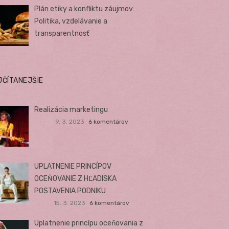
Plán etiky a konfliktu záujmov:
Politika, vzdelávanie a
transparentnosť
JČÍTANEJŠIE
Realizácia marketingu
9. 3. 2023
6 komentárov
UPLATNENIE PRINCÍPOV
OCEŇOVANIE Z HĽADISKA
POSTAVENIA PODNIKU
15. 3. 2023
6 komentárov
Uplatnenie princípu oceňovania z