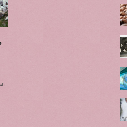
o
ích