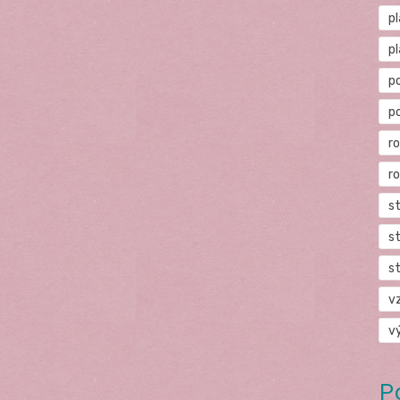
p
p
p
p
r
r
s
s
s
v
v
P