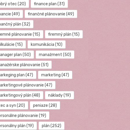
obrý otec
(20)
finance plan
(31)
nancie
(49)
finančné plánovanie
(49)
inančný plán
(32)
iremné plánovanie
(15)
firemný plán
(15)
lkulácie
(15)
komunikácia
(10)
anager plan
(50)
manažment
(50)
anažérske plánovanie
(51)
arkeging plan
(47)
marketing
(47)
arketingové plánovanie
(47)
arketingový plán
(48)
náklady
(19)
tec a syn
(20)
peniaze
(28)
ersonálne plánovanie
(19)
ersonálny plán
(19)
plán
(252)