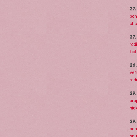
27
pon
chc
27
rodi
tich
26
veľ
rod
29
pro
nie
29
pon
opu