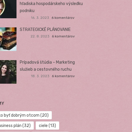
hľadiska hospodárskeho výsledku
podniku
16. 3. 2023
6 komentárov
STRATEGICKÉ PLÁNOVANIE
22. 8. 2023
6 komentárov
Prípadová štúdia – Marketing
služieb a cestovného ruchu
18. 3. 2023
6 komentárov
MY
ko byť dobrým otcom
(20)
usiness plán
(32)
ciele
(13)