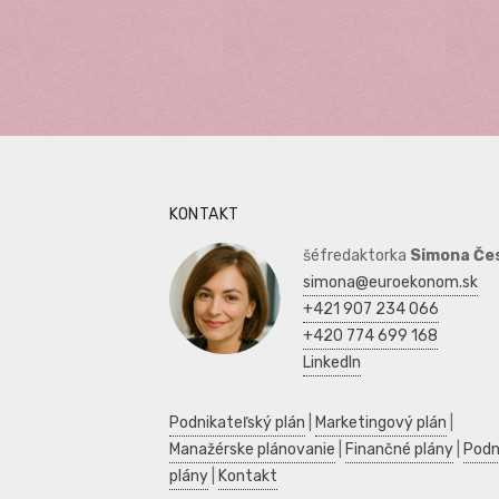
KONTAKT
šéfredaktorka
Simona Če
simona@euroekonom.sk
+421 907 234 066
+420 774 699 168
LinkedIn
Podnikateľský plán
|
Marketingový plán
|
Manažérske plánovanie
|
Finančné plány
|
Podn
plány
|
Kontakt