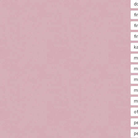
d
fi
f
f
ka
m
m
m
m
m
o
p
p