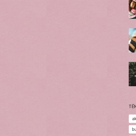
TÉ
a
b