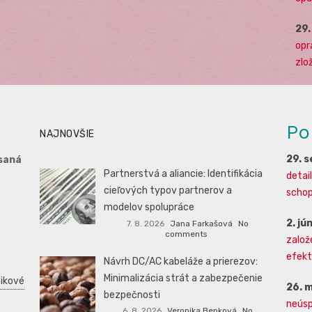
29
opr
zlo
Po
NAJNOVŠIE
29. 
saná
Partnerstvá a aliancie: Identifikácia
detai
cieľových typov partnerov a
schopn
modelov spolupráce
2. jú
7. 8. 2026
Jana Farkašová
No
comments
založ
efekti
Návrh DC/AC kabeláže a prierezov:
Minimalizácia strát a zabezpečenie
ikové
26. 
bezpečnosti
neúsp
6. 8. 2026
Veronika Benková
No