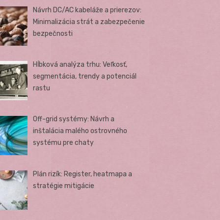
Návrh DC/AC kabeláže a prierezov:
Minimalizácia strát a zabezpečenie
bezpečnosti
Hĺbková analýza trhu: Veľkosť,
segmentácia, trendy a potenciál
rastu
Off-grid systémy: Návrh a
inštalácia malého ostrovného
systému pre chaty
Plán rizík: Register, heatmapa a
stratégie mitigácie