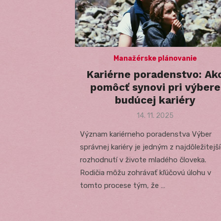
Manažérske plánovanie
Kariérne poradenstvo: Ak
pomôcť synovi pri výbere
budúcej kariéry
Posted
14. 11. 2025
on
Význam kariérneho poradenstva Výber
správnej kariéry je jedným z najdôležitejš
rozhodnutí v živote mladého človeka.
Rodičia môžu zohrávať kľúčovú úlohu v
tomto procese tým, že …