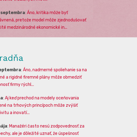
. septembra
:
Áno, kritika môže byť
ávnená, pretože model môže zjednodušovať
žité medzinárodné ekonomické in...
radňa
septembra
:
Áno, nadmerné spoliehanie sa na
lné a rigidné firemné plány môže obmedziť
osť firmy rýchl...
na
:
Aj keď prechod na modely oceňovania
ené na trhových princípoch môže zvýšiť
vitu a inovatí...
mája
:
Manažéri často nesú zodpovednosť za
echy, ale je dôležité uznať, že úspešnosť