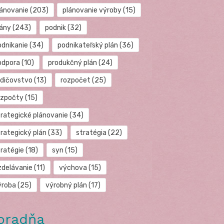
lánovanie
(203)
plánovanie výroby
(15)
lány
(243)
podnik
(32)
odnikanie
(34)
podnikateľský plán
(36)
odpora
(10)
produkčný plán
(24)
odičovstvo
(13)
rozpočet
(25)
ozpočty
(15)
trategické plánovanie
(34)
trategický plán
(33)
stratégia
(22)
tratégie
(18)
syn
(15)
zdelávanie
(11)
výchova
(15)
ýroba
(25)
výrobný plán
(17)
oradňa