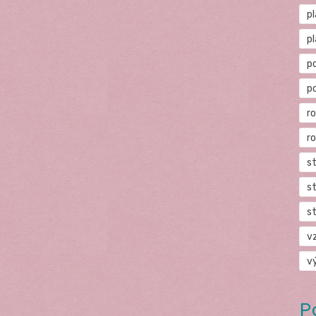
p
p
p
p
r
r
s
s
s
v
v
P