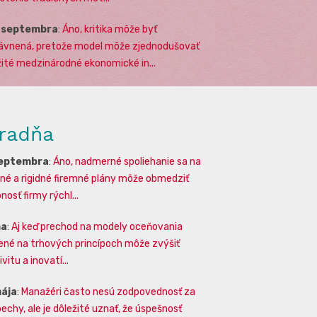
. septembra
:
Áno, kritika môže byť
ávnená, pretože model môže zjednodušovať
žité medzinárodné ekonomické in...
radňa
septembra
:
Áno, nadmerné spoliehanie sa na
lné a rigidné firemné plány môže obmedziť
osť firmy rýchl...
na
:
Aj keď prechod na modely oceňovania
ené na trhových princípoch môže zvýšiť
vitu a inovatí...
mája
:
Manažéri často nesú zodpovednosť za
echy, ale je dôležité uznať, že úspešnosť