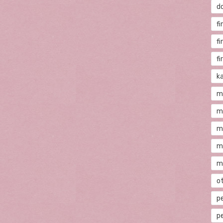
d
fi
f
f
ka
m
m
m
m
m
o
p
p