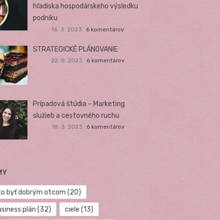
hľadiska hospodárskeho výsledku
podniku
16. 3. 2023
6 komentárov
STRATEGICKÉ PLÁNOVANIE
22. 8. 2023
6 komentárov
Prípadová štúdia – Marketing
služieb a cestovného ruchu
18. 3. 2023
6 komentárov
MY
ko byť dobrým otcom
(20)
usiness plán
(32)
ciele
(13)