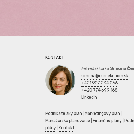
KONTAKT
šéfredaktorka
Simona Če
simona@euroekonom.sk
+421 907 234 066
+420 774 699 168
LinkedIn
Podnikateľský plán
|
Marketingový plán
|
Manažérske plánovanie
|
Finančné plány
|
Podn
plány
|
Kontakt