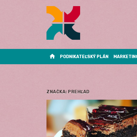
Skip
to
content
home
PODNIKATEĽSKÝ PLÁN
MARKETIN
ZNAČKA:
PREHĽAD