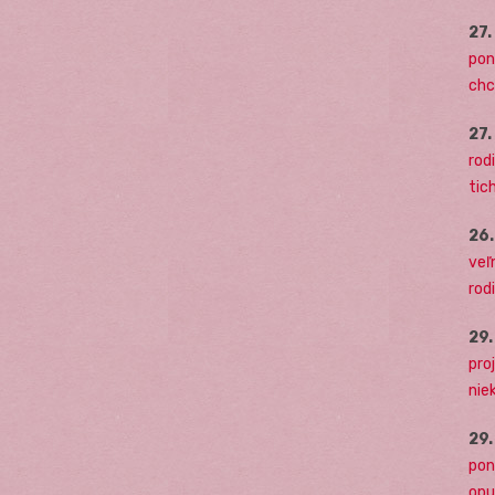
27
pon
chc
27
rodi
tich
26
veľ
rod
29
pro
nie
29
pon
opu