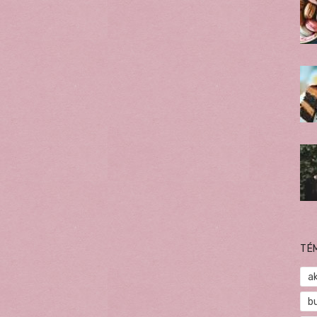
TÉ
a
b