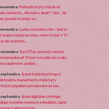
. novembra
:
Prehoďte štýl z otázok na
uky namiesto: „Ako bolo v škole?“ skôr: „Ak
eš, povedz mi jednu ve...
. novembra
:
Lucka, rozumiem vám – keď sa
č snaží a narazí na stenu, veľmi to bolí. V 17-
 je ale uzatvára...
. novembra
:
Syn (17) je uzavretý, nechce
mi komunikovať. Pritom si myslím že sa ako
ičia zaujímame, podpor...
. septembra
:
Aj keď tradičné prístupy k
jektovému manažmentu môžu byť v
ktorých prípadoch považované za zas...
. septembra
:
Aj keď digitálne stratégie
úkajú rozsiahle možnosti a flexibilitu, úplné
stenie tradičných met...