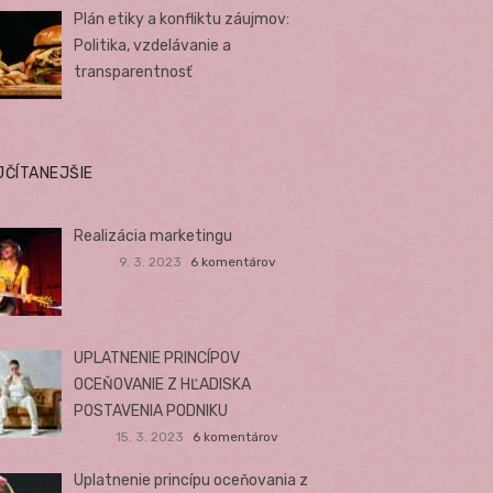
Plán etiky a konfliktu záujmov:
Politika, vzdelávanie a
transparentnosť
JČÍTANEJŠIE
Realizácia marketingu
9. 3. 2023
6 komentárov
UPLATNENIE PRINCÍPOV
OCEŇOVANIE Z HĽADISKA
POSTAVENIA PODNIKU
15. 3. 2023
6 komentárov
Uplatnenie princípu oceňovania z