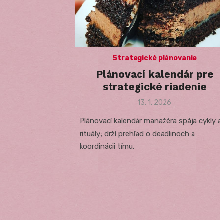
Strategické plánovanie
Plánovací kalendár pre
strategické riadenie
Posted
13. 1. 2026
on
Plánovací kalendár manažéra spája cykly 
rituály; drží prehľad o deadlinoch a
koordinácii tímu.