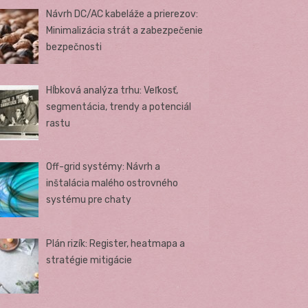
Návrh DC/AC kabeláže a prierezov:
Minimalizácia strát a zabezpečenie
bezpečnosti
Hĺbková analýza trhu: Veľkosť,
segmentácia, trendy a potenciál
rastu
Off-grid systémy: Návrh a
inštalácia malého ostrovného
systému pre chaty
Plán rizík: Register, heatmapa a
stratégie mitigácie