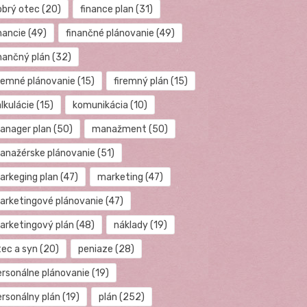
obrý otec
(20)
finance plan
(31)
nancie
(49)
finančné plánovanie
(49)
inančný plán
(32)
iremné plánovanie
(15)
firemný plán
(15)
lkulácie
(15)
komunikácia
(10)
anager plan
(50)
manažment
(50)
anažérske plánovanie
(51)
arkeging plan
(47)
marketing
(47)
arketingové plánovanie
(47)
arketingový plán
(48)
náklady
(19)
tec a syn
(20)
peniaze
(28)
ersonálne plánovanie
(19)
ersonálny plán
(19)
plán
(252)