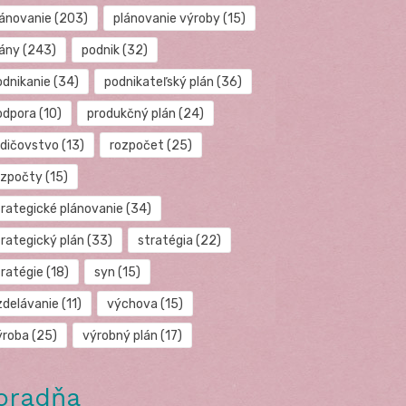
lánovanie
(203)
plánovanie výroby
(15)
lány
(243)
podnik
(32)
odnikanie
(34)
podnikateľský plán
(36)
odpora
(10)
produkčný plán
(24)
odičovstvo
(13)
rozpočet
(25)
ozpočty
(15)
trategické plánovanie
(34)
trategický plán
(33)
stratégia
(22)
tratégie
(18)
syn
(15)
zdelávanie
(11)
výchova
(15)
ýroba
(25)
výrobný plán
(17)
oradňa