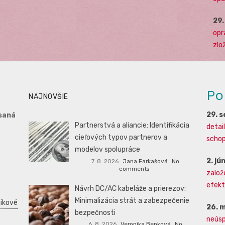
29
opr
zlo
Po
NAJNOVŠIE
29. 
saná
Partnerstvá a aliancie: Identifikácia
detai
cieľových typov partnerov a
schopn
modelov spolupráce
2. jú
7. 8. 2026
Jana Farkašová
No
comments
založ
efekti
Návrh DC/AC kabeláže a prierezov:
Minimalizácia strát a zabezpečenie
ikové
26. 
bezpečnosti
neúsp
6. 8. 2026
Veronika Benková
No