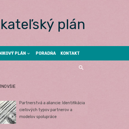
kateľský plán
NIKOVÝ PLÁN
PORADŇA
KONTAKT
JNOVŠIE
Partnerstvá a aliancie: Identifikácia
cieľových typov partnerov a
modelov spolupráce