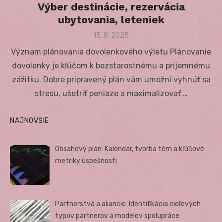
Výber destinácie, rezervácia
ubytovania, leteniek
Posted
15. 8. 2025
on
Význam plánovania dovolenkového výletu Plánovanie
dovolenky je kľúčom k bezstarostnému a príjemnému
zážitku. Dobre pripravený plán vám umožní vyhnúť sa
stresu, ušetriť peniaze a maximalizovať …
NAJNOVŠIE
Obsahový plán: Kalendár, tvorba tém a kľúčové
metriky úspešnosti
Partnerstvá a aliancie: Identifikácia cieľových
typov partnerov a modelov spolupráce