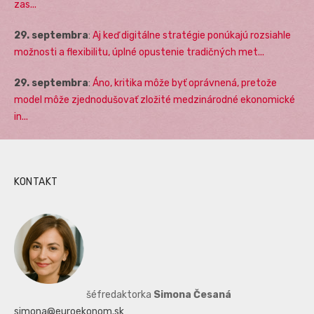
zas...
29. septembra
:
Aj keď digitálne stratégie ponúkajú rozsiahle
možnosti a flexibilitu, úplné opustenie tradičných met...
29. septembra
:
Áno, kritika môže byť oprávnená, pretože
model môže zjednodušovať zložité medzinárodné ekonomické
in...
KONTAKT
šéfredaktorka
Simona Česaná
simona@euroekonom.sk