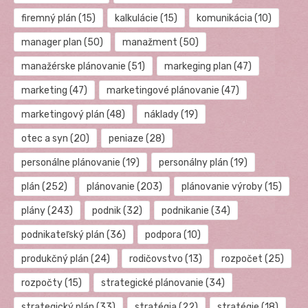
firemný plán
(15)
kalkulácie
(15)
komunikácia
(10)
manager plan
(50)
manažment
(50)
manažérske plánovanie
(51)
markeging plan
(47)
marketing
(47)
marketingové plánovanie
(47)
marketingový plán
(48)
náklady
(19)
otec a syn
(20)
peniaze
(28)
personálne plánovanie
(19)
personálny plán
(19)
plán
(252)
plánovanie
(203)
plánovanie výroby
(15)
plány
(243)
podnik
(32)
podnikanie
(34)
podnikateľský plán
(36)
podpora
(10)
produkčný plán
(24)
rodičovstvo
(13)
rozpočet
(25)
rozpočty
(15)
strategické plánovanie
(34)
strategický plán
(33)
stratégia
(22)
stratégie
(18)