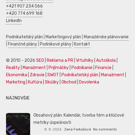
+421 907 234 066
+420 774 699 168
LinkedIn
Podnikateľský plán
|
Marketingový plán
|
Manažérske plánovanie
|
Finančné plány
|
Podnikové plány
|
Kontakt
© 2010 - 2026
SEO
|
Reklama a PR
|
Vrtuľníky
|
Autoškola
|
Reality
|
Manažment
|
Prijímáčky
|
Podnikanie
|
Financie
|
Ekonomika
|
Zdravie
|
SWOT
|
Podnikateľský plán
|
Manažment
|
Marketing
|
Kultúra
|
Skúšky
|
Obchod
|
Dovolenka
NAJNOVŠIE
Obsahový plán: Kalendár, tvorba tém a kľúčové
metriky úspešnosti
8. 8. 2026
Jana Farkašová
No comments