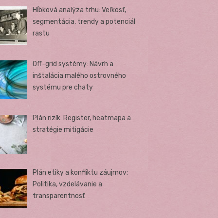
Hĺbková analýza trhu: Veľkosť,
segmentácia, trendy a potenciál
rastu
Off-grid systémy: Návrh a
inštalácia malého ostrovného
systému pre chaty
Plán rizík: Register, heatmapa a
stratégie mitigácie
Plán etiky a konfliktu záujmov:
Politika, vzdelávanie a
transparentnosť