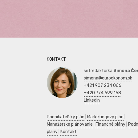
KONTAKT
šéfredaktorka
Simona Če
simona@euroekonom.sk
+421 907 234 066
+420 774 699 168
LinkedIn
Podnikateľský plán
|
Marketingový plán
|
Manažérske plánovanie
|
Finančné plány
|
Podn
plány
|
Kontakt