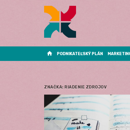
Skip
to
content
home
PODNIKATEĽSKÝ PLÁN
MARKETIN
ZNAČKA:
RIADENIE ZDROJOV