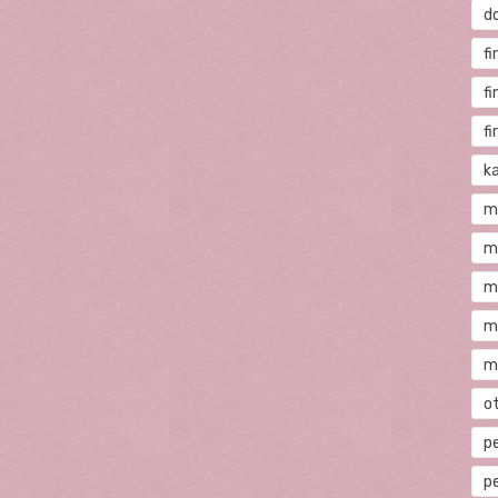
d
fi
f
f
ka
m
m
m
m
m
o
p
p