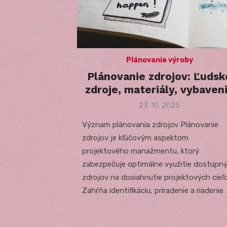
Plánovanie výroby
Plánovanie zdrojov: Ľudsk
zdroje, materiály, vybaven
Posted
23. 10. 2025
on
Význam plánovania zdrojov Plánovanie
zdrojov je kľúčovým aspektom
projektového manažmentu, ktorý
zabezpečuje optimálne využitie dostupn
zdrojov na dosiahnutie projektových cieľo
Zahŕňa identifikáciu, priradenie a riadenie 