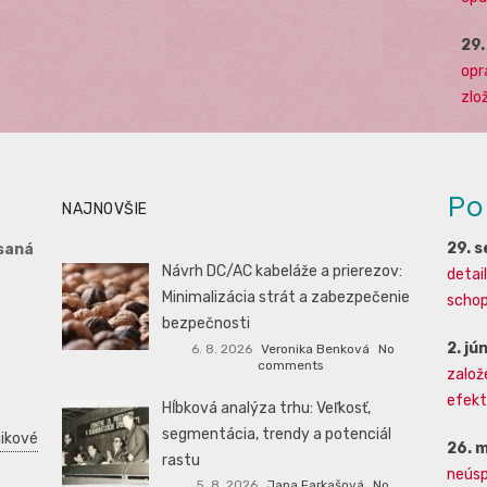
29
opr
zlo
Po
NAJNOVŠIE
29. 
saná
Návrh DC/AC kabeláže a prierezov:
detai
Minimalizácia strát a zabezpečenie
schopn
bezpečnosti
2. jú
6. 8. 2026
Veronika Benková
No
comments
založ
efekti
Hĺbková analýza trhu: Veľkosť,
segmentácia, trendy a potenciál
ikové
26. 
rastu
neúsp
5. 8. 2026
Jana Farkašová
No