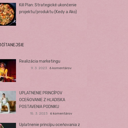
Kill Plan: Strategické ukončenie
projektu/produktu (Kedy a Ako)
JČÍTANEJŠIE
Realizácia marketingu
9. 3. 2023
6 komentárov
UPLATNENIE PRINCÍPOV
OCEŇOVANIE Z HĽADISKA
POSTAVENIA PODNIKU
15. 3. 2023
6 komentárov
Uplatnenie princípu oceňovania z