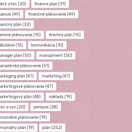
obrý otec
(20)
finance plan
(31)
nancie
(49)
finančné plánovanie
(49)
inančný plán
(32)
iremné plánovanie
(15)
firemný plán
(15)
lkulácie
(15)
komunikácia
(10)
anager plan
(50)
manažment
(50)
anažérske plánovanie
(51)
arkeging plan
(47)
marketing
(47)
arketingové plánovanie
(47)
arketingový plán
(48)
náklady
(19)
tec a syn
(20)
peniaze
(28)
ersonálne plánovanie
(19)
ersonálny plán
(19)
plán
(252)