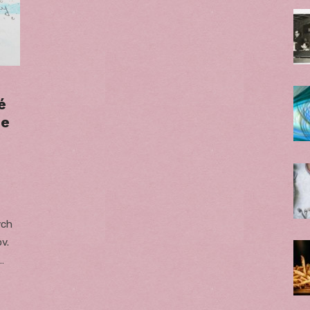
é
ie
ých
v.
…