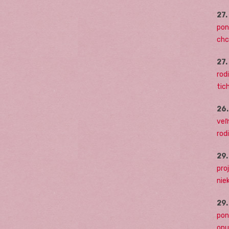
27
pon
chc
27
rodi
tich
26
veľ
rod
29
pro
nie
29
pon
opu