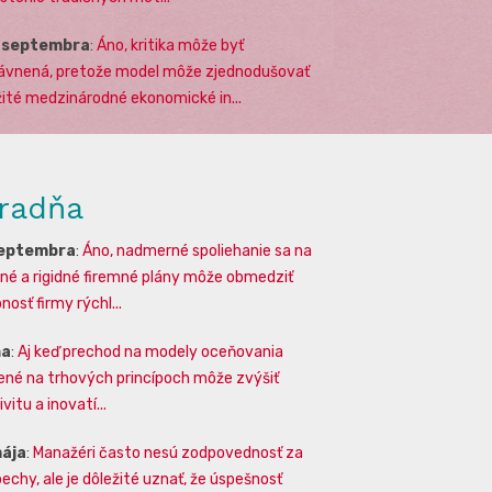
. septembra
:
Áno, kritika môže byť
ávnená, pretože model môže zjednodušovať
žité medzinárodné ekonomické in...
radňa
septembra
:
Áno, nadmerné spoliehanie sa na
lné a rigidné firemné plány môže obmedziť
osť firmy rýchl...
na
:
Aj keď prechod na modely oceňovania
ené na trhových princípoch môže zvýšiť
vitu a inovatí...
mája
:
Manažéri často nesú zodpovednosť za
echy, ale je dôležité uznať, že úspešnosť