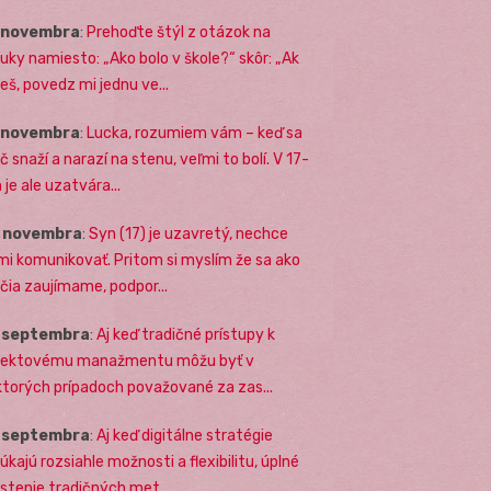
. novembra
:
Prehoďte štýl z otázok na
uky namiesto: „Ako bolo v škole?“ skôr: „Ak
eš, povedz mi jednu ve...
. novembra
:
Lucka, rozumiem vám – keď sa
č snaží a narazí na stenu, veľmi to bolí. V 17-
 je ale uzatvára...
. novembra
:
Syn (17) je uzavretý, nechce
mi komunikovať. Pritom si myslím že sa ako
ičia zaujímame, podpor...
. septembra
:
Aj keď tradičné prístupy k
jektovému manažmentu môžu byť v
ktorých prípadoch považované za zas...
. septembra
:
Aj keď digitálne stratégie
úkajú rozsiahle možnosti a flexibilitu, úplné
stenie tradičných met...