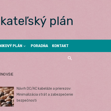
kateľský plán
NIKOVÝ PLÁN
PORADŇA
KONTAKT
JNOVŠIE
Návrh DC/AC kabeláže a prierezov:
Minimalizácia strát a zabezpečenie
bezpečnosti