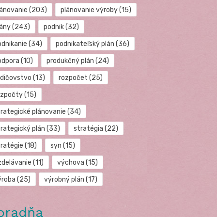
lánovanie
(203)
plánovanie výroby
(15)
lány
(243)
podnik
(32)
odnikanie
(34)
podnikateľský plán
(36)
odpora
(10)
produkčný plán
(24)
odičovstvo
(13)
rozpočet
(25)
ozpočty
(15)
trategické plánovanie
(34)
trategický plán
(33)
stratégia
(22)
tratégie
(18)
syn
(15)
zdelávanie
(11)
výchova
(15)
ýroba
(25)
výrobný plán
(17)
oradňa