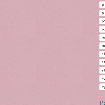
p
p
p
p
r
r
s
s
s
v
v
P