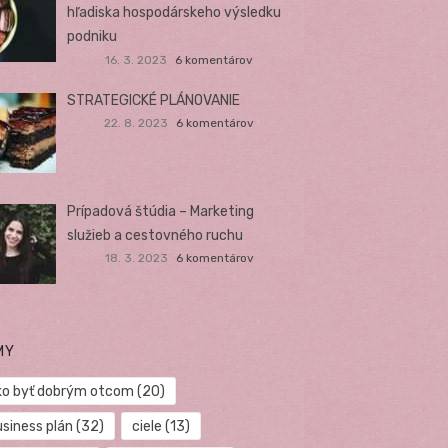
hľadiska hospodárskeho výsledku
podniku
16. 3. 2023
6 komentárov
STRATEGICKÉ PLÁNOVANIE
22. 8. 2023
6 komentárov
Prípadová štúdia – Marketing
služieb a cestovného ruchu
18. 3. 2023
6 komentárov
MY
ko byť dobrým otcom
(20)
usiness plán
(32)
ciele
(13)