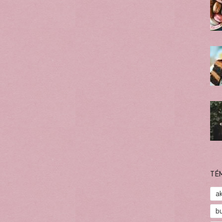
TÉ
a
b