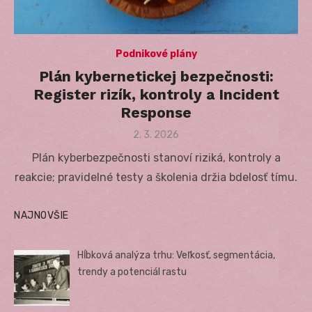
Podnikové plány
Plán kybernetickej bezpečnosti:
Register rizík, kontroly a Incident
Response
Posted
2. 3. 2026
on
Plán kyberbezpečnosti stanoví riziká, kontroly a
reakcie; pravidelné testy a školenia držia bdelosť tímu.
NAJNOVŠIE
Hĺbková analýza trhu: Veľkosť, segmentácia,
trendy a potenciál rastu