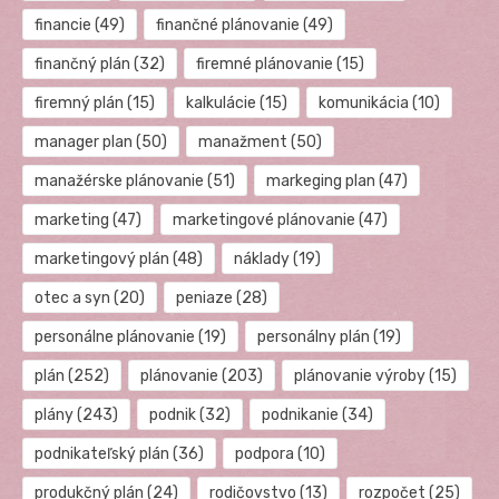
financie
(49)
finančné plánovanie
(49)
finančný plán
(32)
firemné plánovanie
(15)
firemný plán
(15)
kalkulácie
(15)
komunikácia
(10)
manager plan
(50)
manažment
(50)
manažérske plánovanie
(51)
markeging plan
(47)
marketing
(47)
marketingové plánovanie
(47)
marketingový plán
(48)
náklady
(19)
otec a syn
(20)
peniaze
(28)
personálne plánovanie
(19)
personálny plán
(19)
plán
(252)
plánovanie
(203)
plánovanie výroby
(15)
plány
(243)
podnik
(32)
podnikanie
(34)
podnikateľský plán
(36)
podpora
(10)
produkčný plán
(24)
rodičovstvo
(13)
rozpočet
(25)