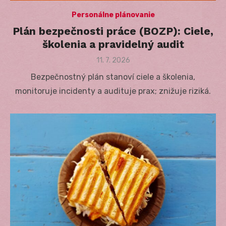
Personálne plánovanie
Plán bezpečnosti práce (BOZP): Ciele,
školenia a pravidelný audit
Posted
11. 7. 2026
on
Bezpečnostný plán stanoví ciele a školenia,
monitoruje incidenty a audituje prax; znižuje riziká.