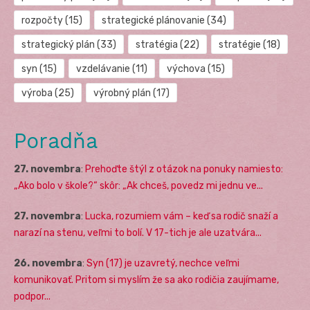
rozpočty
(15)
strategické plánovanie
(34)
strategický plán
(33)
stratégia
(22)
stratégie
(18)
syn
(15)
vzdelávanie
(11)
výchova
(15)
výroba
(25)
výrobný plán
(17)
Poradňa
27. novembra
:
Prehoďte štýl z otázok na ponuky namiesto:
„Ako bolo v škole?“ skôr: „Ak chceš, povedz mi jednu ve...
27. novembra
:
Lucka, rozumiem vám – keď sa rodič snaží a
narazí na stenu, veľmi to bolí. V 17-tich je ale uzatvára...
26. novembra
:
Syn (17) je uzavretý, nechce veľmi
komunikovať. Pritom si myslím že sa ako rodičia zaujímame,
podpor...