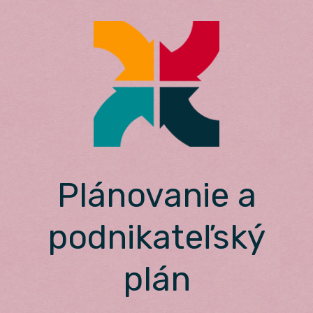
Skip
to
content
Plánovanie a
podnikateľský
plán