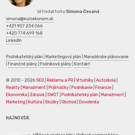
šéfredaktorka
Simona Česaná
simona@euroekonom.sk
+421 907 234 066
+420 774 699 168
LinkedIn
Podnikateľský plán
|
Marketingový plán
|
Manažérske plánovanie
|
Finančné plány
|
Podnikové plány
|
Kontakt
© 2010 - 2026
SEO
|
Reklama a PR
|
Vrtuľníky
|
Autoškola
|
Reality
|
Manažment
|
Prijímáčky
|
Podnikanie
|
Financie
|
Ekonomika
|
Zdravie
|
SWOT
|
Podnikateľský plán
|
Manažment
|
Marketing
|
Kultúra
|
Skúšky
|
Obchod
|
Dovolenka
NAJNOVŠIE