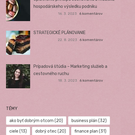
hospodárskeho výsledku podniku
16. 3. 2023
6 komentárov
STRATEGICKÉ PLÁNOVANIE
22. 8. 2023
6 komentárov
Prípadová štúdia – Marketing služieb a
cestovného ruchu
18. 3. 2023
6 komentárov
TÉMY
ako byť dobrým otcom
(20)
business plán
(32)
ciele
(13)
dobrý otec
(20)
finance plan
(31)