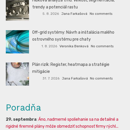
Hĺbková analýza trhu: Veľkosť, segmentácia,
trendy a potenciál rastu
5. 8. 2026
Jana Farkašová
No comments
Off-grid systémy: Návrh a inštalácia malého
ostrovného systému pre chaty
1. 8. 2026
Veronika Benková
No comments
Plán rizík: Register, heatmapa a stratégie
mitigácie
31. 7. 2026
Jana Farkašová
No comments
Poradňa
29. septembra
:
Áno, nadmerné spoliehanie sa na detailné a
rigidné firemné plány môže obmedziť schopnosť firmy rýchl...