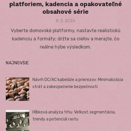
platforiem, kadencia a opakovateľné
obsahové série
Posted
8. 3. 2026
on
Vyberte domovské platformy, nastavte realistickú
kadenciu a formáty; držte sa cieľov a merajte, čo
reálne hýbe výsledkom.
NAJNOVŠIE
Návrh DC/AC kabeláže a prierezov: Minimalizácia
strát a zabezpečenie bezpečnosti
Hĺbková analýza trhu: Veľkosť, segmentácia,
trendy a potenciál rastu