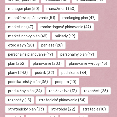
manager plan
(50)
manažment
(50)
manažérske plánovanie
(51)
markeging plan
(47)
marketing
(47)
marketingové plánovanie
(47)
marketingový plán
(48)
náklady
(19)
otec a syn
(20)
peniaze
(28)
personálne plánovanie
(19)
personálny plán
(19)
plán
(252)
plánovanie
(203)
plánovanie výroby
(15)
plány
(243)
podnik
(32)
podnikanie
(34)
podnikateľský plán
(36)
podpora
(10)
produkčný plán
(24)
rodičovstvo
(13)
rozpočet
(25)
rozpočty
(15)
strategické plánovanie
(34)
strategický plán
(33)
stratégia
(22)
stratégie
(18)