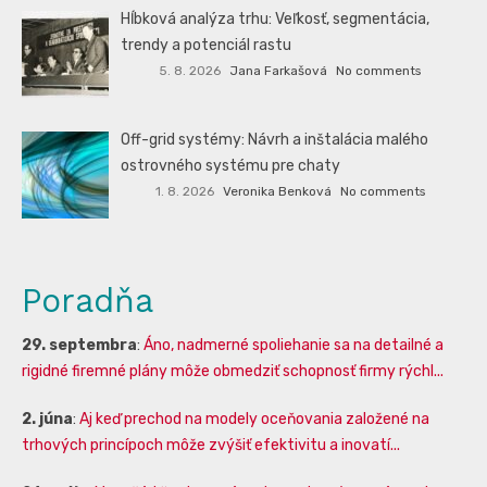
Hĺbková analýza trhu: Veľkosť, segmentácia,
trendy a potenciál rastu
5. 8. 2026
Jana Farkašová
No comments
Off-grid systémy: Návrh a inštalácia malého
ostrovného systému pre chaty
1. 8. 2026
Veronika Benková
No comments
Poradňa
29. septembra
:
Áno, nadmerné spoliehanie sa na detailné a
rigidné firemné plány môže obmedziť schopnosť firmy rýchl...
2. júna
:
Aj keď prechod na modely oceňovania založené na
trhových princípoch môže zvýšiť efektivitu a inovatí...