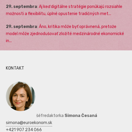
29. septembra
:
Aj keď digitálne stratégie ponúkajú rozsiahle
možnosti a flexibilitu, úplné opustenie tradičných met...
29. septembra
:
Áno, kritika môže byť oprávnená, pretože
model môže zjednodušovať zložité medzinárodné ekonomické
in...
KONTAKT
šéfredaktorka
Simona Česaná
simona@euroekonom.sk
+421 907 234 066