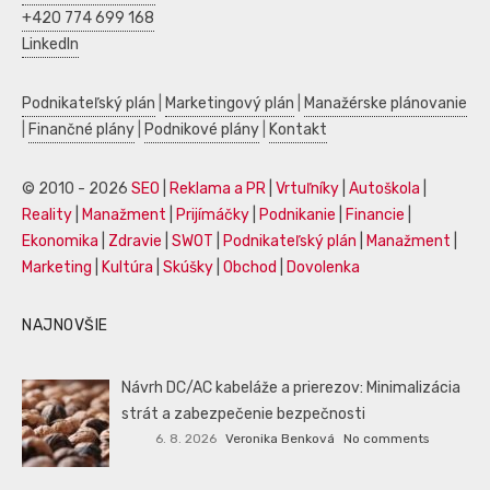
+420 774 699 168
LinkedIn
Podnikateľský plán
|
Marketingový plán
|
Manažérske plánovanie
|
Finančné plány
|
Podnikové plány
|
Kontakt
© 2010 - 2026
SEO
|
Reklama a PR
|
Vrtuľníky
|
Autoškola
|
Reality
|
Manažment
|
Prijímáčky
|
Podnikanie
|
Financie
|
Ekonomika
|
Zdravie
|
SWOT
|
Podnikateľský plán
|
Manažment
|
Marketing
|
Kultúra
|
Skúšky
|
Obchod
|
Dovolenka
NAJNOVŠIE
Návrh DC/AC kabeláže a prierezov: Minimalizácia
strát a zabezpečenie bezpečnosti
6. 8. 2026
Veronika Benková
No comments