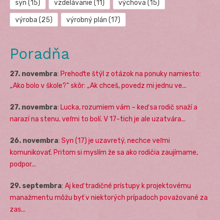
syn
(15)
vzdelávanie
(11)
výchova
(15)
výroba
(25)
výrobný plán
(17)
Poradňa
27. novembra
:
Prehoďte štýl z otázok na ponuky namiesto:
„Ako bolo v škole?“ skôr: „Ak chceš, povedz mi jednu ve...
27. novembra
:
Lucka, rozumiem vám – keď sa rodič snaží a
narazí na stenu, veľmi to bolí. V 17-tich je ale uzatvára...
26. novembra
:
Syn (17) je uzavretý, nechce veľmi
komunikovať. Pritom si myslím že sa ako rodičia zaujímame,
podpor...
29. septembra
:
Aj keď tradičné prístupy k projektovému
manažmentu môžu byť v niektorých prípadoch považované za
zas...