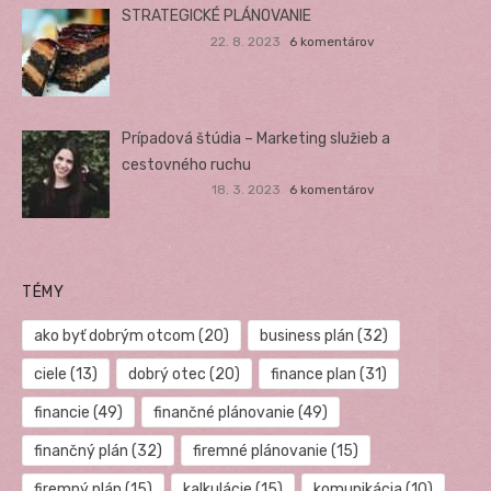
STRATEGICKÉ PLÁNOVANIE
22. 8. 2023
6 komentárov
Prípadová štúdia – Marketing služieb a
cestovného ruchu
18. 3. 2023
6 komentárov
TÉMY
ako byť dobrým otcom
(20)
business plán
(32)
ciele
(13)
dobrý otec
(20)
finance plan
(31)
financie
(49)
finančné plánovanie
(49)
finančný plán
(32)
firemné plánovanie
(15)
firemný plán
(15)
kalkulácie
(15)
komunikácia
(10)