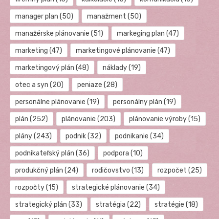
manager plan
(50)
manažment
(50)
manažérske plánovanie
(51)
markeging plan
(47)
marketing
(47)
marketingové plánovanie
(47)
marketingový plán
(48)
náklady
(19)
otec a syn
(20)
peniaze
(28)
personálne plánovanie
(19)
personálny plán
(19)
plán
(252)
plánovanie
(203)
plánovanie výroby
(15)
plány
(243)
podnik
(32)
podnikanie
(34)
podnikateľský plán
(36)
podpora
(10)
produkčný plán
(24)
rodičovstvo
(13)
rozpočet
(25)
rozpočty
(15)
strategické plánovanie
(34)
strategický plán
(33)
stratégia
(22)
stratégie
(18)