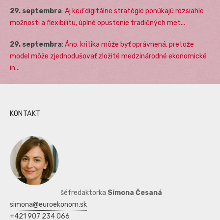
29. septembra
:
Aj keď digitálne stratégie ponúkajú rozsiahle
možnosti a flexibilitu, úplné opustenie tradičných met...
29. septembra
:
Áno, kritika môže byť oprávnená, pretože
model môže zjednodušovať zložité medzinárodné ekonomické
in...
KONTAKT
šéfredaktorka
Simona Česaná
simona@euroekonom.sk
+421 907 234 066