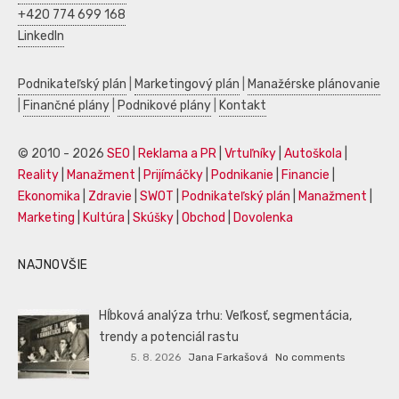
+420 774 699 168
LinkedIn
Podnikateľský plán
|
Marketingový plán
|
Manažérske plánovanie
|
Finančné plány
|
Podnikové plány
|
Kontakt
© 2010 - 2026
SEO
|
Reklama a PR
|
Vrtuľníky
|
Autoškola
|
Reality
|
Manažment
|
Prijímáčky
|
Podnikanie
|
Financie
|
Ekonomika
|
Zdravie
|
SWOT
|
Podnikateľský plán
|
Manažment
|
Marketing
|
Kultúra
|
Skúšky
|
Obchod
|
Dovolenka
NAJNOVŠIE
Hĺbková analýza trhu: Veľkosť, segmentácia,
trendy a potenciál rastu
5. 8. 2026
Jana Farkašová
No comments