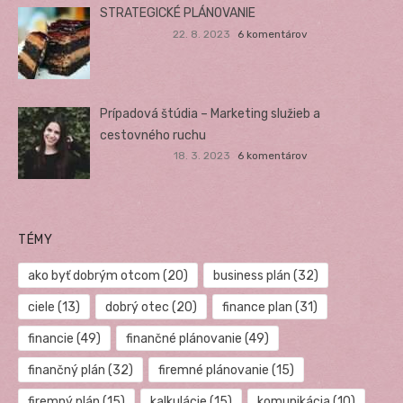
STRATEGICKÉ PLÁNOVANIE
22. 8. 2023
6 komentárov
Prípadová štúdia – Marketing služieb a
cestovného ruchu
18. 3. 2023
6 komentárov
TÉMY
ako byť dobrým otcom
(20)
business plán
(32)
ciele
(13)
dobrý otec
(20)
finance plan
(31)
financie
(49)
finančné plánovanie
(49)
finančný plán
(32)
firemné plánovanie
(15)
firemný plán
(15)
kalkulácie
(15)
komunikácia
(10)