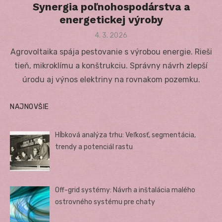
Synergia poľnohospodárstva a
energetickej výroby
Posted
4. 3. 2026
on
Agrovoltaika spája pestovanie s výrobou energie. Rieši
tieň, mikroklímu a konštrukciu. Správny návrh zlepší
úrodu aj výnos elektriny na rovnakom pozemku.
NAJNOVŠIE
Hĺbková analýza trhu: Veľkosť, segmentácia,
trendy a potenciál rastu
Off-grid systémy: Návrh a inštalácia malého
ostrovného systému pre chaty