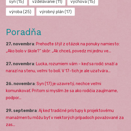
syn
(15)
vzdelávanie
(11)
výchova
(15)
výroba
(25)
výrobný plán
(17)
Poradňa
27. novembra
:
Prehoďte štýl z otázok na ponuky namiesto:
„Ako bolo v škole?“ skôr: „Ak chceš, povedz mi jednu ve...
27. novembra
:
Lucka, rozumiem vám – keď sa rodič snaží a
narazí na stenu, veľmi to bolí. V 17-tich je ale uzatvára...
26. novembra
:
Syn (17) je uzavretý, nechce veľmi
komunikovať. Pritom si myslím že sa ako rodičia zaujímame,
podpor...
29. septembra
:
Aj keď tradičné prístupy k projektovému
manažmentu môžu byť v niektorých prípadoch považované za
zas...