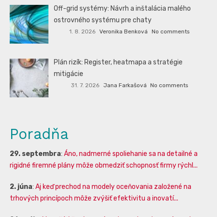
Off-grid systémy: Návrh a inštalácia malého
ostrovného systému pre chaty
1. 8. 2026
Veronika Benková
No comments
Plán rizík: Register, heatmapa a stratégie
mitigácie
31. 7. 2026
Jana Farkašová
No comments
Poradňa
29. septembra
:
Áno, nadmerné spoliehanie sa na detailné a
rigidné firemné plány môže obmedziť schopnosť firmy rýchl...
2. júna
:
Aj keď prechod na modely oceňovania založené na
trhových princípoch môže zvýšiť efektivitu a inovatí...