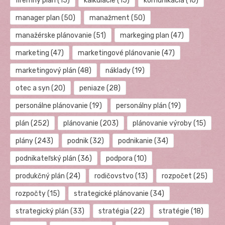
firemný plán
(15)
kalkulácie
(15)
komunikácia
(10)
manager plan
(50)
manažment
(50)
manažérske plánovanie
(51)
markeging plan
(47)
marketing
(47)
marketingové plánovanie
(47)
marketingový plán
(48)
náklady
(19)
otec a syn
(20)
peniaze
(28)
personálne plánovanie
(19)
personálny plán
(19)
plán
(252)
plánovanie
(203)
plánovanie výroby
(15)
plány
(243)
podnik
(32)
podnikanie
(34)
podnikateľský plán
(36)
podpora
(10)
produkčný plán
(24)
rodičovstvo
(13)
rozpočet
(25)
rozpočty
(15)
strategické plánovanie
(34)
strategický plán
(33)
stratégia
(22)
stratégie
(18)