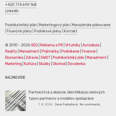
+420 774 699 168
LinkedIn
Podnikateľský plán
|
Marketingový plán
|
Manažérske plánovanie
|
Finančné plány
|
Podnikové plány
|
Kontakt
© 2010 - 2026
SEO
|
Reklama a PR
|
Vrtuľníky
|
Autoškola
|
Reality
|
Manažment
|
Prijímáčky
|
Podnikanie
|
Financie
|
Ekonomika
|
Zdravie
|
SWOT
|
Podnikateľský plán
|
Manažment
|
Marketing
|
Kultúra
|
Skúšky
|
Obchod
|
Dovolenka
NAJNOVŠIE
Partnerstvá a aliancie: Identifikácia cieľových
typov partnerov a modelov spolupráce
7. 8. 2026
Jana Farkašová
No comments