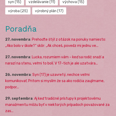
syn
(15)
vzdelávanie
(11)
výchova
(15)
výroba
(25)
výrobný plán
(17)
Poradňa
27. novembra
:
Prehoďte štýl z otázok na ponuky namiesto:
„Ako bolo v škole?“ skôr: „Ak chceš, povedz mi jednu ve...
27. novembra
:
Lucka, rozumiem vám – keď sa rodič snaží a
narazí na stenu, veľmi to bolí. V 17-tich je ale uzatvára...
26. novembra
:
Syn (17) je uzavretý, nechce veľmi
komunikovať. Pritom si myslím že sa ako rodičia zaujímame,
podpor...
29. septembra
:
Aj keď tradičné prístupy k projektovému
manažmentu môžu byť v niektorých prípadoch považované za
zas...