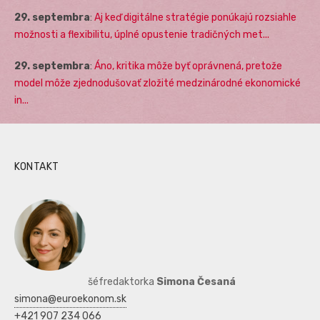
29. septembra
:
Aj keď digitálne stratégie ponúkajú rozsiahle
možnosti a flexibilitu, úplné opustenie tradičných met...
29. septembra
:
Áno, kritika môže byť oprávnená, pretože
model môže zjednodušovať zložité medzinárodné ekonomické
in...
KONTAKT
šéfredaktorka
Simona Česaná
simona@euroekonom.sk
+421 907 234 066