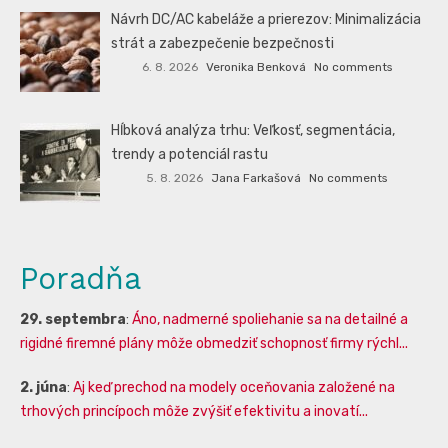
Návrh DC/AC kabeláže a prierezov: Minimalizácia
strát a zabezpečenie bezpečnosti
6. 8. 2026
Veronika Benková
No comments
Hĺbková analýza trhu: Veľkosť, segmentácia,
trendy a potenciál rastu
5. 8. 2026
Jana Farkašová
No comments
Poradňa
29. septembra
:
Áno, nadmerné spoliehanie sa na detailné a
rigidné firemné plány môže obmedziť schopnosť firmy rýchl...
2. júna
:
Aj keď prechod na modely oceňovania založené na
trhových princípoch môže zvýšiť efektivitu a inovatí...