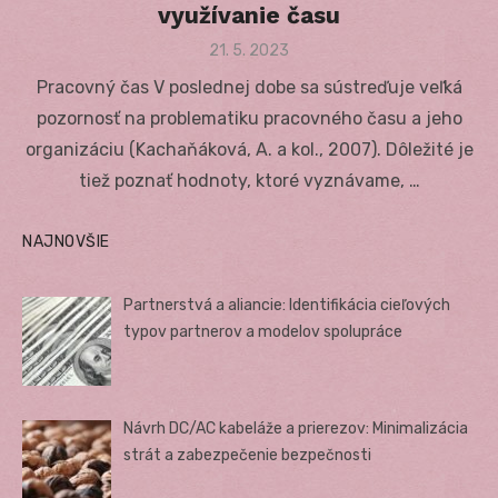
využívanie času
Posted
21. 5. 2023
on
Pracovný čas V poslednej dobe sa sústreďuje veľká
pozornosť na problematiku pracovného času a jeho
organizáciu (Kachaňáková, A. a kol., 2007). Dôležité je
tiež poznať hodnoty, ktoré vyznávame, …
NAJNOVŠIE
Partnerstvá a aliancie: Identifikácia cieľových
typov partnerov a modelov spolupráce
Návrh DC/AC kabeláže a prierezov: Minimalizácia
strát a zabezpečenie bezpečnosti