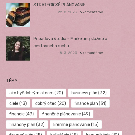
STRATEGICKÉ PLÁNOVANIE
22. 8. 2023
6 komentárov
Prípadová štúdia – Marketing služieb a
cestovného ruchu
18. 3. 2023
6 komentárov
TÉMY
ako byť dobrým otcom
(20)
business plán
(32)
ciele
(13)
dobrý otec
(20)
finance plan
(31)
financie
(49)
finančné plánovanie
(49)
finančný plán
(32)
firemné plánovanie
(15)