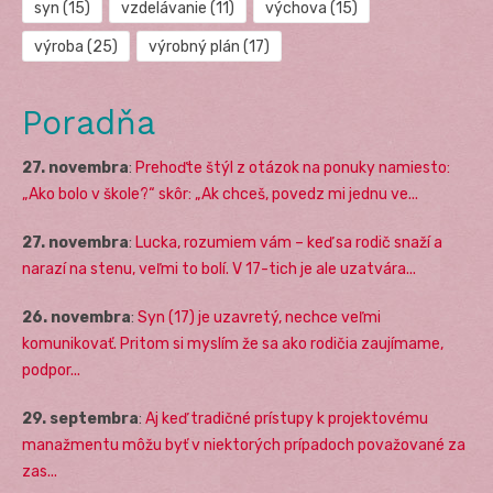
syn
(15)
vzdelávanie
(11)
výchova
(15)
výroba
(25)
výrobný plán
(17)
Poradňa
27. novembra
:
Prehoďte štýl z otázok na ponuky namiesto:
„Ako bolo v škole?“ skôr: „Ak chceš, povedz mi jednu ve...
27. novembra
:
Lucka, rozumiem vám – keď sa rodič snaží a
narazí na stenu, veľmi to bolí. V 17-tich je ale uzatvára...
26. novembra
:
Syn (17) je uzavretý, nechce veľmi
komunikovať. Pritom si myslím že sa ako rodičia zaujímame,
podpor...
29. septembra
:
Aj keď tradičné prístupy k projektovému
manažmentu môžu byť v niektorých prípadoch považované za
zas...