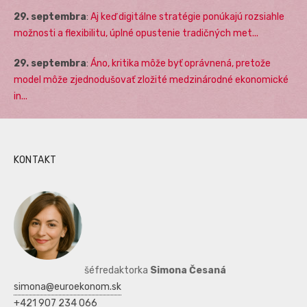
29. septembra
:
Aj keď digitálne stratégie ponúkajú rozsiahle
možnosti a flexibilitu, úplné opustenie tradičných met...
29. septembra
:
Áno, kritika môže byť oprávnená, pretože
model môže zjednodušovať zložité medzinárodné ekonomické
in...
KONTAKT
šéfredaktorka
Simona Česaná
simona@euroekonom.sk
+421 907 234 066