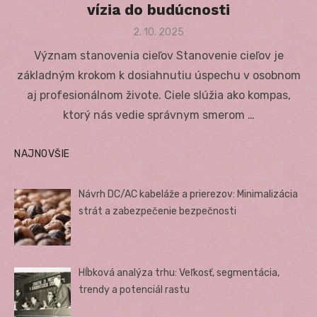
vízia do budúcnosti
Posted
2. 10. 2025
on
Význam stanovenia cieľov Stanovenie cieľov je
základným krokom k dosiahnutiu úspechu v osobnom
aj profesionálnom živote. Ciele slúžia ako kompas,
ktorý nás vedie správnym smerom …
NAJNOVŠIE
Návrh DC/AC kabeláže a prierezov: Minimalizácia
strát a zabezpečenie bezpečnosti
Hĺbková analýza trhu: Veľkosť, segmentácia,
trendy a potenciál rastu