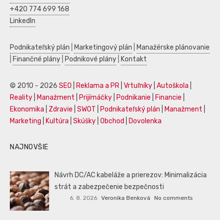
+420 774 699 168
LinkedIn
Podnikateľský plán
|
Marketingový plán
|
Manažérske plánovanie
|
Finančné plány
|
Podnikové plány
|
Kontakt
© 2010 - 2026
SEO
|
Reklama a PR
|
Vrtuľníky
|
Autoškola
|
Reality
|
Manažment
|
Prijímáčky
|
Podnikanie
|
Financie
|
Ekonomika
|
Zdravie
|
SWOT
|
Podnikateľský plán
|
Manažment
|
Marketing
|
Kultúra
|
Skúšky
|
Obchod
|
Dovolenka
NAJNOVŠIE
Návrh DC/AC kabeláže a prierezov: Minimalizácia
strát a zabezpečenie bezpečnosti
6. 8. 2026
Veronika Benková
No comments