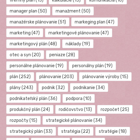
firemný plán
(15)
kalkulácie
(15)
komunikácia
(10)
manager plan
(50)
manažment
(50)
manažérske plánovanie
(51)
markeging plan
(47)
marketing
(47)
marketingové plánovanie
(47)
marketingový plán
(48)
náklady
(19)
otec a syn
(20)
peniaze
(28)
personálne plánovanie
(19)
personálny plán
(19)
plán
(252)
plánovanie
(203)
plánovanie výroby
(15)
plány
(243)
podnik
(32)
podnikanie
(34)
podnikateľský plán
(36)
podpora
(10)
produkčný plán
(24)
rodičovstvo
(13)
rozpočet
(25)
rozpočty
(15)
strategické plánovanie
(34)
strategický plán
(33)
stratégia
(22)
stratégie
(18)