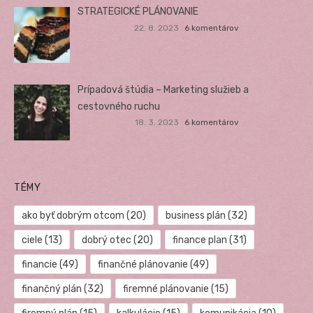
STRATEGICKÉ PLÁNOVANIE
22. 8. 2023
6 komentárov
Prípadová štúdia – Marketing služieb a
cestovného ruchu
18. 3. 2023
6 komentárov
TÉMY
ako byť dobrým otcom
(20)
business plán
(32)
ciele
(13)
dobrý otec
(20)
finance plan
(31)
financie
(49)
finančné plánovanie
(49)
finančný plán
(32)
firemné plánovanie
(15)