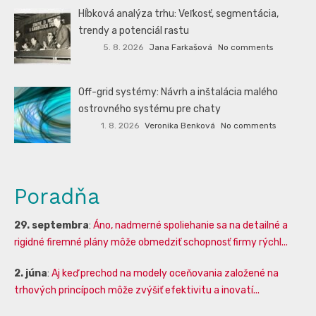
Hĺbková analýza trhu: Veľkosť, segmentácia,
trendy a potenciál rastu
5. 8. 2026
Jana Farkašová
No comments
Off-grid systémy: Návrh a inštalácia malého
ostrovného systému pre chaty
1. 8. 2026
Veronika Benková
No comments
Poradňa
29. septembra
:
Áno, nadmerné spoliehanie sa na detailné a
rigidné firemné plány môže obmedziť schopnosť firmy rýchl...
2. júna
:
Aj keď prechod na modely oceňovania založené na
trhových princípoch môže zvýšiť efektivitu a inovatí...