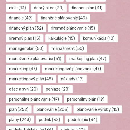
ciele
(13)
dobrý otec
(20)
finance plan
(31)
financie
(49)
finančné plánovanie
(49)
finančný plán
(32)
firemné plánovanie
(15)
firemný plán
(15)
kalkulácie
(15)
komunikácia
(10)
manager plan
(50)
manažment
(50)
manažérske plánovanie
(51)
markeging plan
(47)
marketing
(47)
marketingové plánovanie
(47)
marketingový plán
(48)
náklady
(19)
otec a syn
(20)
peniaze
(28)
personálne plánovanie
(19)
personálny plán
(19)
plán
(252)
plánovanie
(203)
plánovanie výroby
(15)
plány
(243)
podnik
(32)
podnikanie
(34)
podnikateľský plán
(36)
podpora
(10)