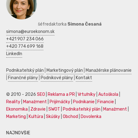
šéfredaktorka
Simona Česaná
simona@euroekonom.sk
+421 907 234 066
+420 774 699 168
LinkedIn
Podnikateľský plán
|
Marketingový plán
|
Manažérske plánovanie
|
Finančné plány
|
Podnikové plány
|
Kontakt
© 2010 - 2026
SEO
|
Reklama a PR
|
Vrtuľníky
|
Autoškola
|
Reality
|
Manažment
|
Prijímáčky
|
Podnikanie
|
Financie
|
Ekonomika
|
Zdravie
|
SWOT
|
Podnikateľský plán
|
Manažment
|
Marketing
|
Kultúra
|
Skúšky
|
Obchod
|
Dovolenka
NAJNOVŠIE