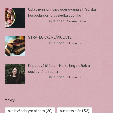
Uplatnenie princípu oceňovania z hľadiska
hospodárskeho výsledku podniku
16. 3. 2023
6 komentárov
STRATEGICKÉ PLÁNOVANIE
22. 8. 2023
6 komentárov
Prípadová štúdia – Marketing služieb a
cestovného ruchu
18. 3. 2023
6 komentárov
TÉMY
ako byť dobrým otcom
(20)
business plán
(32)