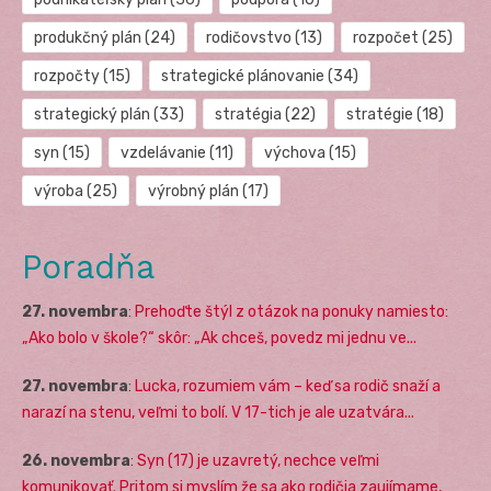
produkčný plán
(24)
rodičovstvo
(13)
rozpočet
(25)
rozpočty
(15)
strategické plánovanie
(34)
strategický plán
(33)
stratégia
(22)
stratégie
(18)
syn
(15)
vzdelávanie
(11)
výchova
(15)
výroba
(25)
výrobný plán
(17)
Poradňa
27. novembra
:
Prehoďte štýl z otázok na ponuky namiesto:
„Ako bolo v škole?“ skôr: „Ak chceš, povedz mi jednu ve...
27. novembra
:
Lucka, rozumiem vám – keď sa rodič snaží a
narazí na stenu, veľmi to bolí. V 17-tich je ale uzatvára...
26. novembra
:
Syn (17) je uzavretý, nechce veľmi
komunikovať. Pritom si myslím že sa ako rodičia zaujímame,