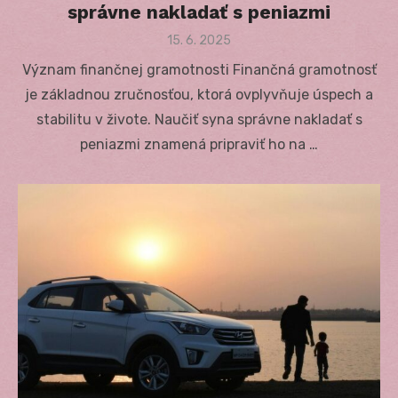
správne nakladať s peniazmi
Posted
15. 6. 2025
on
Význam finančnej gramotnosti Finančná gramotnosť
je základnou zručnosťou, ktorá ovplyvňuje úspech a
stabilitu v živote. Naučiť syna správne nakladať s
peniazmi znamená pripraviť ho na …