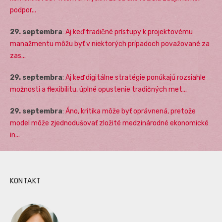
podpor...
29. septembra
:
Aj keď tradičné prístupy k projektovému
manažmentu môžu byť v niektorých prípadoch považované za
zas...
29. septembra
:
Aj keď digitálne stratégie ponúkajú rozsiahle
možnosti a flexibilitu, úplné opustenie tradičných met...
29. septembra
:
Áno, kritika môže byť oprávnená, pretože
model môže zjednodušovať zložité medzinárodné ekonomické
in...
KONTAKT