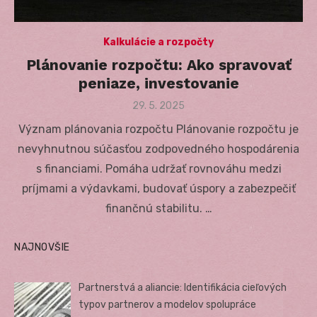
Kalkulácie a rozpočty
Plánovanie rozpočtu: Ako spravovať
peniaze, investovanie
Posted
29. 5. 2025
on
Význam plánovania rozpočtu Plánovanie rozpočtu je
nevyhnutnou súčasťou zodpovedného hospodárenia
s financiami. Pomáha udržať rovnováhu medzi
príjmami a výdavkami, budovať úspory a zabezpečiť
finančnú stabilitu. …
NAJNOVŠIE
Partnerstvá a aliancie: Identifikácia cieľových
typov partnerov a modelov spolupráce