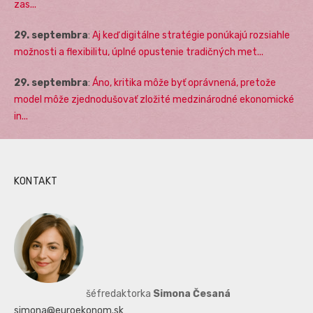
zas...
29. septembra
:
Aj keď digitálne stratégie ponúkajú rozsiahle
možnosti a flexibilitu, úplné opustenie tradičných met...
29. septembra
:
Áno, kritika môže byť oprávnená, pretože
model môže zjednodušovať zložité medzinárodné ekonomické
in...
KONTAKT
šéfredaktorka
Simona Česaná
simona@euroekonom.sk