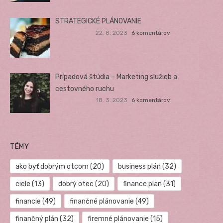
STRATEGICKÉ PLÁNOVANIE
22. 8. 2023
6 komentárov
Prípadová štúdia – Marketing služieb a
cestovného ruchu
18. 3. 2023
6 komentárov
TÉMY
ako byť dobrým otcom
(20)
business plán
(32)
ciele
(13)
dobrý otec
(20)
finance plan
(31)
financie
(49)
finančné plánovanie
(49)
finančný plán
(32)
firemné plánovanie
(15)