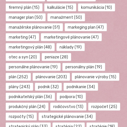
firemný plán
(15)
kalkulácie
(15)
komunikácia
(10)
manager plan
(50)
manažment
(50)
manažérske plánovanie
(51)
markeging plan
(47)
marketing
(47)
marketingové plánovanie
(47)
marketingový plán
(48)
náklady
(19)
otec a syn
(20)
peniaze
(28)
personálne plánovanie
(19)
personálny plán
(19)
plán
(252)
plánovanie
(203)
plánovanie výroby
(15)
plány
(243)
podnik
(32)
podnikanie
(34)
podnikateľský plán
(36)
podpora
(10)
produkčný plán
(24)
rodičovstvo
(13)
rozpočet
(25)
rozpočty
(15)
strategické plánovanie
(34)
strategický plán
(33)
stratégia
(22)
stratégie
(18)