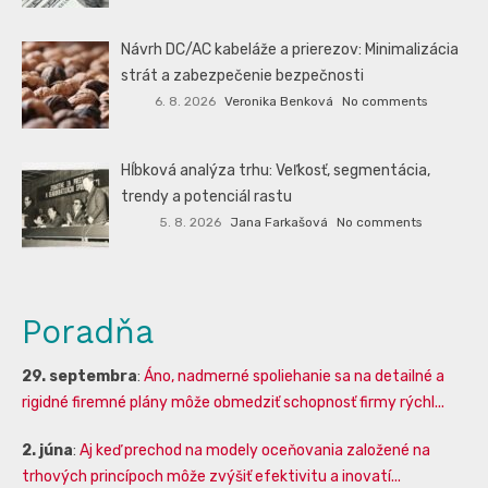
Návrh DC/AC kabeláže a prierezov: Minimalizácia
strát a zabezpečenie bezpečnosti
6. 8. 2026
Veronika Benková
No comments
Hĺbková analýza trhu: Veľkosť, segmentácia,
trendy a potenciál rastu
5. 8. 2026
Jana Farkašová
No comments
Poradňa
29. septembra
:
Áno, nadmerné spoliehanie sa na detailné a
rigidné firemné plány môže obmedziť schopnosť firmy rýchl...
2. júna
:
Aj keď prechod na modely oceňovania založené na
trhových princípoch môže zvýšiť efektivitu a inovatí...