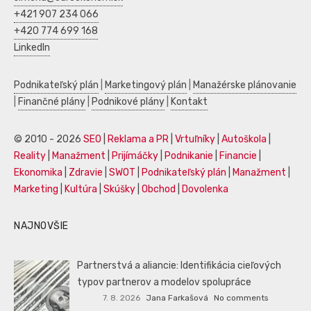
+421 907 234 066
+420 774 699 168
LinkedIn
Podnikateľský plán
|
Marketingový plán
|
Manažérske plánovanie
|
Finančné plány
|
Podnikové plány
|
Kontakt
© 2010 - 2026
SEO
|
Reklama a PR
|
Vrtuľníky
|
Autoškola
|
Reality
|
Manažment
|
Prijímáčky
|
Podnikanie
|
Financie
|
Ekonomika
|
Zdravie
|
SWOT
|
Podnikateľský plán
|
Manažment
|
Marketing
|
Kultúra
|
Skúšky
|
Obchod
|
Dovolenka
NAJNOVŠIE
Partnerstvá a aliancie: Identifikácia cieľových
typov partnerov a modelov spolupráce
7. 8. 2026
Jana Farkašová
No comments