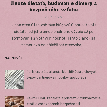
živote dieťaťa, budovanie dôvery a
bezpečného vzťahu
Posted
31. 7. 2025
on
Úloha otca Otec zohráva kľúčovú úlohu v živote
dieťaťa, od jeho emocionálneho vývoja až po
formovanie životných hodnôt. Tento článok sa
zameriava na dôležitosť otcovskej …
NAJNOVŠIE
Partnerstvá a aliancie: Identifikácia cieľových
typov partnerov a modelov spolupráce
Návrh DC/AC kabeláže a prierezov: Minimalizácia
strát a zabezpečenie bezpečnosti