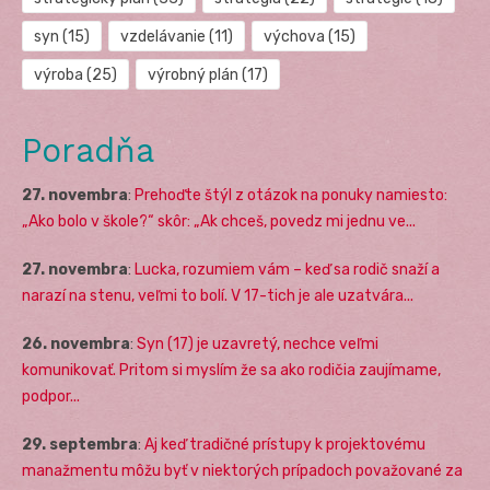
syn
(15)
vzdelávanie
(11)
výchova
(15)
výroba
(25)
výrobný plán
(17)
Poradňa
27. novembra
:
Prehoďte štýl z otázok na ponuky namiesto:
„Ako bolo v škole?“ skôr: „Ak chceš, povedz mi jednu ve...
27. novembra
:
Lucka, rozumiem vám – keď sa rodič snaží a
narazí na stenu, veľmi to bolí. V 17-tich je ale uzatvára...
26. novembra
:
Syn (17) je uzavretý, nechce veľmi
komunikovať. Pritom si myslím že sa ako rodičia zaujímame,
podpor...
29. septembra
:
Aj keď tradičné prístupy k projektovému
manažmentu môžu byť v niektorých prípadoch považované za