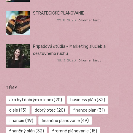
STRATEGICKÉ PLÁNOVANIE
22. 8. 2023
6 komentárov
Prípadová štúdia – Marketing služieb a
cestovného ruchu
18. 3. 2023
6 komentárov
TÉMY
ako byť dobrým otcom
(20)
business plán
(32)
ciele
(13)
dobrý otec
(20)
finance plan
(31)
financie
(49)
finančné plánovanie
(49)
finančný plán
(32)
firemné plánovanie
(15)