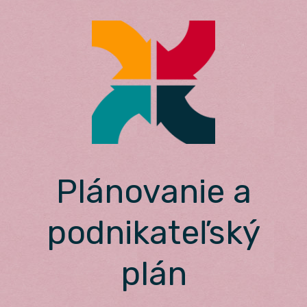
Skip
to
content
Plánovanie a
podnikateľský
plán