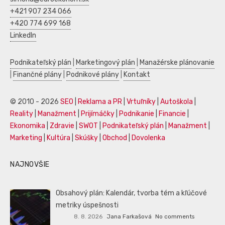
+421 907 234 066
+420 774 699 168
LinkedIn
Podnikateľský plán
|
Marketingový plán
|
Manažérske plánovanie
|
Finančné plány
|
Podnikové plány
|
Kontakt
© 2010 - 2026
SEO
|
Reklama a PR
|
Vrtuľníky
|
Autoškola
|
Reality
|
Manažment
|
Prijímáčky
|
Podnikanie
|
Financie
|
Ekonomika
|
Zdravie
|
SWOT
|
Podnikateľský plán
|
Manažment
|
Marketing
|
Kultúra
|
Skúšky
|
Obchod
|
Dovolenka
NAJNOVŠIE
Obsahový plán: Kalendár, tvorba tém a kľúčové
metriky úspešnosti
8. 8. 2026
Jana Farkašová
No comments