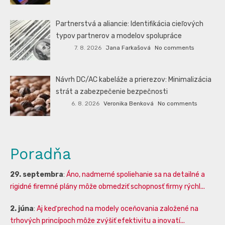
Partnerstvá a aliancie: Identifikácia cieľových
typov partnerov a modelov spolupráce
7. 8. 2026
Jana Farkašová
No comments
Návrh DC/AC kabeláže a prierezov: Minimalizácia
strát a zabezpečenie bezpečnosti
6. 8. 2026
Veronika Benková
No comments
Poradňa
29. septembra
:
Áno, nadmerné spoliehanie sa na detailné a
rigidné firemné plány môže obmedziť schopnosť firmy rýchl...
2. júna
:
Aj keď prechod na modely oceňovania založené na
trhových princípoch môže zvýšiť efektivitu a inovatí...