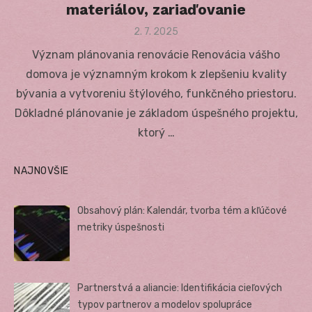
materiálov, zariaďovanie
Posted
2. 7. 2025
on
Význam plánovania renovácie Renovácia vášho
domova je významným krokom k zlepšeniu kvality
bývania a vytvoreniu štýlového, funkčného priestoru.
Dôkladné plánovanie je základom úspešného projektu,
ktorý …
NAJNOVŠIE
Obsahový plán: Kalendár, tvorba tém a kľúčové
metriky úspešnosti
Partnerstvá a aliancie: Identifikácia cieľových
typov partnerov a modelov spolupráce