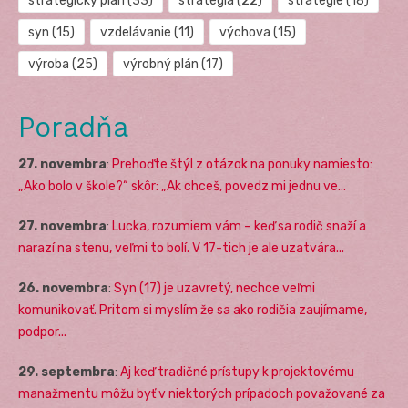
strategický plán
(33)
stratégia
(22)
stratégie
(18)
syn
(15)
vzdelávanie
(11)
výchova
(15)
výroba
(25)
výrobný plán
(17)
Poradňa
27. novembra
:
Prehoďte štýl z otázok na ponuky namiesto:
„Ako bolo v škole?“ skôr: „Ak chceš, povedz mi jednu ve...
27. novembra
:
Lucka, rozumiem vám – keď sa rodič snaží a
narazí na stenu, veľmi to bolí. V 17-tich je ale uzatvára...
26. novembra
:
Syn (17) je uzavretý, nechce veľmi
komunikovať. Pritom si myslím že sa ako rodičia zaujímame,
podpor...
29. septembra
:
Aj keď tradičné prístupy k projektovému
manažmentu môžu byť v niektorých prípadoch považované za