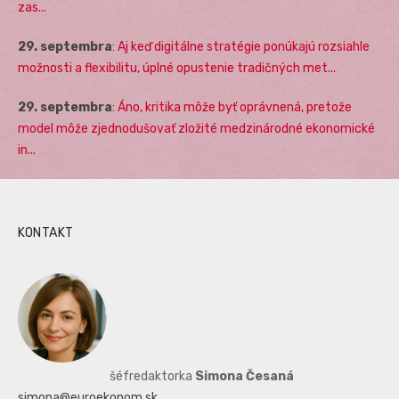
zas...
29. septembra
:
Aj keď digitálne stratégie ponúkajú rozsiahle
možnosti a flexibilitu, úplné opustenie tradičných met...
29. septembra
:
Áno, kritika môže byť oprávnená, pretože
model môže zjednodušovať zložité medzinárodné ekonomické
in...
KONTAKT
šéfredaktorka
Simona Česaná
simona@euroekonom.sk