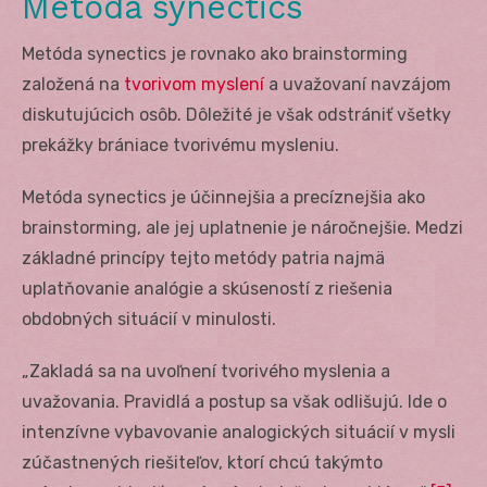
Metóda synectics
Metóda synectics je rovnako ako brainstorming
založená na
tvorivom myslení
a uvažovaní navzájom
diskutujúcich osôb. Dôležité je však odstrániť všetky
prekážky brániace tvorivému mysleniu.
Metóda synectics je účinnejšia a precíznejšia ako
brainstorming, ale jej uplatnenie je náročnejšie. Medzi
základné princípy tejto metódy patria najmä
uplatňovanie analógie a skúseností z riešenia
obdobných situácií v minulosti.
„Zakladá sa na uvoľnení tvorivého myslenia a
uvažovania. Pravidlá a postup sa však odlišujú. Ide o
intenzívne vybavovanie analogických situácií v mysli
zúčastnených riešiteľov, ktorí chcú takýmto