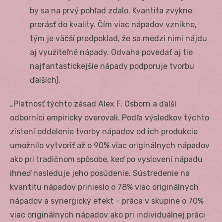
by sa na prvý pohľad zdalo. Kvantita zvykne
prerásť do kvality. Čím viac nápadov vznikne,
tým je väčší predpoklad, že sa medzi nimi nájdu
aj využiteľné nápady. Odvaha povedať aj tie
najfantastickejšie nápady podporuje tvorbu
ďalších).
„Platnosť týchto zásad Alex F. Osborn a ďalší
odborníci empiricky overovali. Podľa výsledkov týchto
zistení oddelenie tvorby nápadov od ich produkcie
umožnilo vytvoriť až o 90% viac originálnych nápadov
ako pri tradičnom spôsobe, keď po vyslovení nápadu
ihneď nasleduje jeho posúdenie. Sústredenie na
kvantitu nápadov prinieslo o 78% viac originálnych
nápadov a synergický efekt – práca v skupine o 70%
viac originálnych nápadov ako pri individuálnej práci