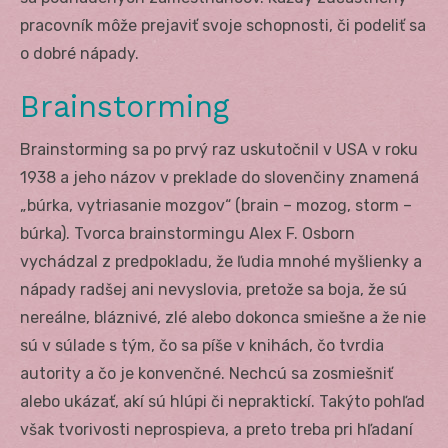
pracovník môže prejaviť svoje schopnosti, či podeliť sa
o dobré nápady.
Brainstorming
Brainstorming sa po prvý raz uskutočnil v USA v roku
1938 a jeho názov v preklade do slovenčiny znamená
„búrka, vytriasanie mozgov“ (brain – mozog, storm –
búrka). Tvorca brainstormingu Alex F. Osborn
vychádzal z predpokladu, že ľudia mnohé myšlienky a
nápady radšej ani nevyslovia, pretože sa boja, že sú
nereálne, bláznivé, zlé alebo dokonca smiešne a že nie
sú v súlade s tým, čo sa píše v knihách, čo tvrdia
autority a čo je konvenčné. Nechcú sa zosmiešniť
alebo ukázať, akí sú hlúpi či nepraktickí. Takýto pohľad
však tvorivosti neprospieva, a preto treba pri hľadaní