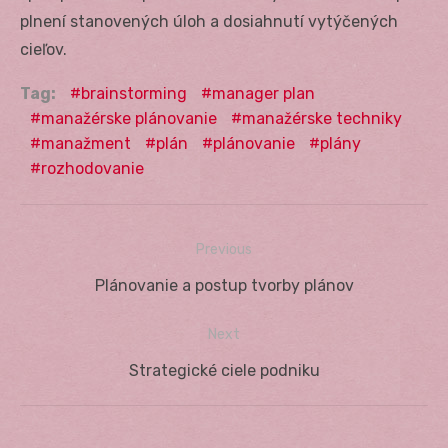
plnení stanovených úloh a dosiahnutí vytýčených
cieľov.
Tag:
brainstorming
manager plan
manažérske plánovanie
manažérske techniky
manažment
plán
plánovanie
plány
rozhodovanie
Previous
Navigácia
Previous
Plánovanie a postup tvorby plánov
v
post:
Next
článku
Next
Strategické ciele podniku
post: