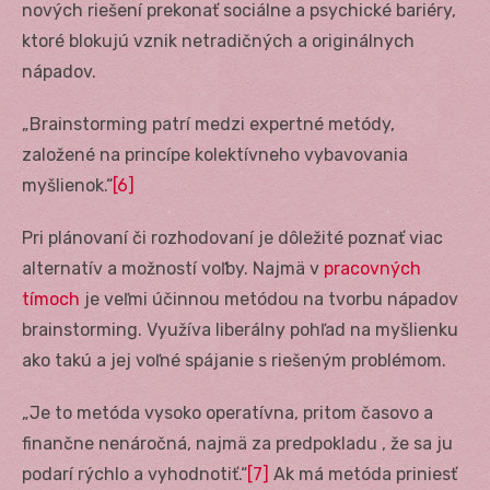
nových riešení prekonať sociálne a psychické bariéry,
ktoré blokujú vznik netradičných a originálnych
nápadov.
„Brainstorming patrí medzi expertné metódy,
založené na princípe kolektívneho vybavovania
myšlienok.“
[6]
Pri plánovaní či rozhodovaní je dôležité poznať viac
alternatív a možností voľby. Najmä v
pracovných
tímoch
je veľmi účinnou metódou na tvorbu nápadov
brainstorming. Využíva liberálny pohľad na myšlienku
ako takú a jej voľné spájanie s riešeným problémom.
„Je to metóda vysoko operatívna, pritom časovo a
finančne nenáročná, najmä za predpokladu , že sa ju
podarí rýchlo a vyhodnotiť.“
[7]
Ak má metóda priniesť