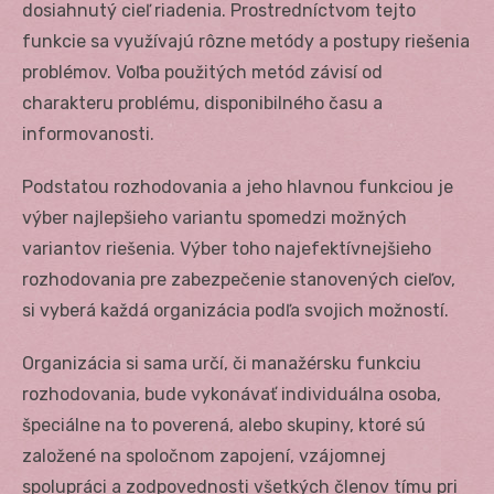
dosiahnutý cieľ riadenia. Prostredníctvom tejto
funkcie sa využívajú rôzne metódy a postupy riešenia
problémov. Voľba použitých metód závisí od
charakteru problému, disponibilného času a
informovanosti.
Podstatou rozhodovania a jeho hlavnou funkciou je
výber najlepšieho variantu spomedzi možných
variantov riešenia. Výber toho najefektívnejšieho
rozhodovania pre zabezpečenie stanovených cieľov,
si vyberá každá organizácia podľa svojich možností.
Organizácia si sama určí, či manažérsku funkciu
rozhodovania, bude vykonávať individuálna osoba,
špeciálne na to poverená, alebo skupiny, ktoré sú
založené na spoločnom zapojení, vzájomnej
spolupráci a zodpovednosti všetkých členov tímu pri