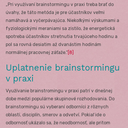
„Pri využívaní brainstormingu v praxi treba brať do
úvahy, že táto metóda je pre účastníkov veľmi
namáhavá a vyčerpávajúca. Niekoľkými výskumami a
fyziologickými meraniami sa zistilo, že energetická
spotreba účastníkov stretnutia trvajúceho hodinu a
pol sa rovná desiatim až dvanástim hodinám
normálnej pracovnej záťaže.“
[8]
Uplatnenie brainstormingu
v praxi
Využívanie brainstromingu v praxi patrí v dnešnej
dobe medzi populárne skupinové rozhodovania. Do
brainstormingu sú vyberaní odborníci z rôznych
oblastí, disciplín, smerov a odvetví. Pokiaľ ide o
odbornosť ukázalo sa, že neodbornosť, ale pritom