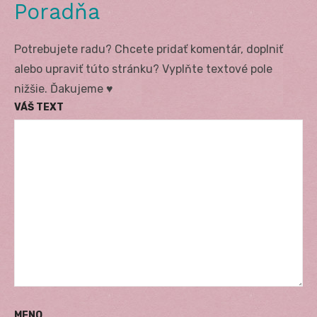
Poradňa
Potrebujete radu? Chcete pridať komentár, doplniť
alebo upraviť túto stránku? Vyplňte textové pole
nižšie. Ďakujeme ♥
VÁŠ TEXT
MENO