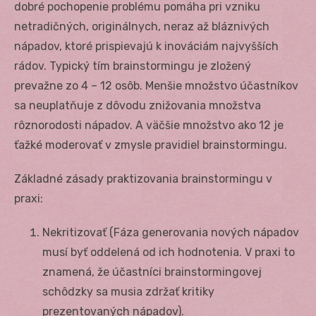
dobré pochopenie problému pomáha pri vzniku
netradičných, originálnych, neraz až bláznivých
nápadov, ktoré prispievajú k inováciám najvyšších
rádov. Typický tím brainstormingu je zložený
prevažne zo 4 – 12 osôb. Menšie množstvo účastníkov
sa neuplatňuje z dôvodu znižovania množstva
rôznorodosti nápadov. A väčšie množstvo ako 12 je
ťažké moderovať v zmysle pravidiel brainstormingu.
Základné zásady praktizovania brainstormingu v
praxi:
Nekritizovať (Fáza generovania nových nápadov
musí byť oddelená od ich hodnotenia. V praxi to
znamená, že účastníci brainstormingovej
schôdzky sa musia zdržať kritiky
prezentovaných nápadov).