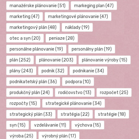
manažérske plánovanie
(51)
markeging plan
(47)
marketing
(47)
marketingové plánovanie
(47)
marketingový plán
(48)
náklady
(19)
otec a syn
(20)
peniaze
(28)
personálne plánovanie
(19)
personálny plán
(19)
plán
(252)
plánovanie
(203)
plánovanie výroby
(15)
plány
(243)
podnik
(32)
podnikanie
(34)
podnikateľský plán
(36)
podpora
(10)
produkčný plán
(24)
rodičovstvo
(13)
rozpočet
(25)
rozpočty
(15)
strategické plánovanie
(34)
strategický plán
(33)
stratégia
(22)
stratégie
(18)
syn
(15)
vzdelávanie
(11)
výchova
(15)
výroba
(25)
výrobný plán
(17)