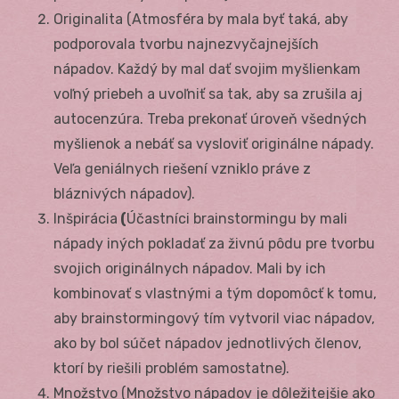
Originalita (Atmosféra by mala byť taká, aby
podporovala tvorbu najnezvyčajnejších
nápadov. Každý by mal dať svojim myšlienkam
voľný priebeh a uvoľniť sa tak, aby sa zrušila aj
autocenzúra. Treba prekonať úroveň všedných
myšlienok a nebáť sa vysloviť originálne nápady.
Veľa geniálnych riešení vzniklo práve z
bláznivých nápadov).
Inšpirácia
(
Účastníci brainstormingu by mali
nápady iných pokladať za živnú pôdu pre tvorbu
svojich originálnych nápadov. Mali by ich
kombinovať s vlastnými a tým dopomôcť k tomu,
aby brainstormingový tím vytvoril viac nápadov,
ako by bol súčet nápadov jednotlivých členov,
ktorí by riešili problém samostatne).
Množstvo (Množstvo nápadov je dôležitejšie ako