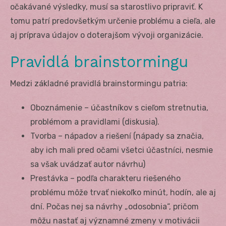
očakávané výsledky, musí sa starostlivo pripraviť. K
tomu patrí predovšetkým určenie problému a cieľa, ale
aj príprava údajov o doterajšom vývoji organizácie.
Pravidlá brainstormingu
Medzi základné pravidlá brainstormingu patria:
Oboznámenie – účastníkov s cieľom stretnutia,
problémom a pravidlami (diskusia).
Tvorba – nápadov a riešení (nápady sa značia,
aby ich mali pred očami všetci účastníci, nesmie
sa však uvádzať autor návrhu)
Prestávka – podľa charakteru riešeného
problému môže trvať niekoľko minút, hodín, ale aj
dní. Počas nej sa návrhy „odosobnia“, pričom
môžu nastať aj významné zmeny v motivácii