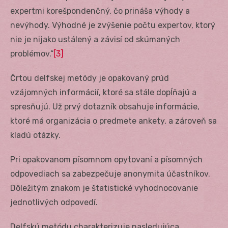
expertmi korešpondenčný, čo prináša výhody a
nevýhody. Výhodné je zvýšenie počtu expertov, ktorý
nie je nijako ustálený a závisí od skúmaných
problémov.“
[3]
Črtou delfskej metódy je opakovaný prúd
vzájomných informácií, ktoré sa stále dopĺňajú a
spresňujú. Už prvý dotazník obsahuje informácie,
ktoré má organizácia o predmete ankety, a zároveň sa
kladú otázky.
Pri opakovanom písomnom opytovaní a písomných
odpovediach sa zabezpečuje anonymita účastníkov.
Dôležitým znakom je štatistické vyhodnocovanie
jednotlivých odpovedí.
Delfskú metódu charakterizuje nasledujúca