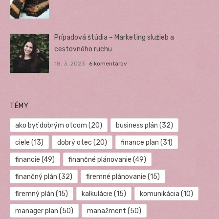
Prípadová štúdia – Marketing služieb a
cestovného ruchu
18. 3. 2023
6 komentárov
TÉMY
ako byť dobrým otcom
(20)
business plán
(32)
ciele
(13)
dobrý otec
(20)
finance plan
(31)
financie
(49)
finančné plánovanie
(49)
finančný plán
(32)
firemné plánovanie
(15)
firemný plán
(15)
kalkulácie
(15)
komunikácia
(10)
manager plan
(50)
manažment
(50)