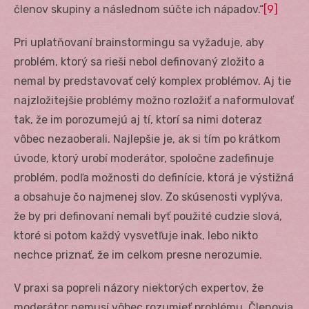
členov skupiny a následnom súčte ich nápadov.“
[9]
Pri uplatňovaní brainstormingu sa vyžaduje, aby
problém, ktorý sa rieši nebol definovaný zložito a
nemal by predstavovať celý komplex problémov. Aj tie
najzložitejšie problémy možno rozložiť a naformulovať
tak, že im porozumejú aj tí, ktorí sa nimi doteraz
vôbec nezaoberali. Najlepšie je, ak si tím po krátkom
úvode, ktorý urobí moderátor, spoločne zadefinuje
problém, podľa možnosti do definície, ktorá je výstižná
a obsahuje čo najmenej slov. Zo skúsenosti vyplýva,
že by pri definovaní nemali byť použité cudzie slová,
ktoré si potom každý vysvetľuje inak, lebo nikto
nechce priznať, že im celkom presne nerozumie.
V praxi sa popreli názory niektorých expertov, že
moderátor nemusí vôbec rozumieť problému. Členovia