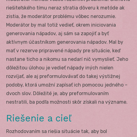
riešiteľského tímu neraz stratia dôveru k metóde ak
zistia, že moderátor problému vôbec nerozumie.
Moderátor by mal totiž vedieť, okrem iniciovania
generovania nápadov, aj sám sa zapojiť a byť
aktívnym účastníkom generovania nápadov. Mal by
mať v rezerve pripravené nápady pre situácie, keď
nastane ticho a nikomu sa nedarí nič vymyslieť. Jeho
dôležitou úlohou je vedieť nápady iných nielen
rozvíjať, ale aj preformulovávať do takej výstižnej
podoby, ktorá umožní zapísať ich pomocou jedného –
dvoch slov. Dôležité je, aby preformulovaním
nestratili, ba podľa možnosti skôr získali na význame.
Riešenie a cieľ
Rozhodovaním sa riešia situácie tak, aby bol