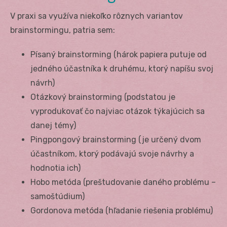
V praxi sa využíva niekoľko rôznych variantov
brainstormingu, patria sem:
Písaný brainstorming (hárok papiera putuje od
jedného účastníka k druhému, ktorý napíšu svoj
návrh)
Otázkový brainstorming (podstatou je
vyprodukovať čo najviac otázok týkajúcich sa
danej témy)
Pingpongový brainstorming (je určený dvom
účastníkom, ktorý podávajú svoje návrhy a
hodnotia ich)
Hobo metóda (preštudovanie daného problému –
samoštúdium)
Gordonova metóda (hľadanie riešenia problému)