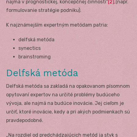
najmä v prognostickej, koncepčnej činnosti“
[2]
,(napr.
formulovanie stratégie podniku).
K najznámejším expertným metódam patria:
delfská metóda
synectics
brainstroming
Delfská metóda
Delfská metóda sa zakladá na opakovanom písomnom
opytovaní expertov na určité problémy budúceho
vývoja, ale najmä na budúce inovácie. Jej cieľom je
určiť, ktoré inovácie, kedy a pri akých podmienkach sú
pravdepodobné.
„Na rozdiel od predchádzajúcich metód ja styk s