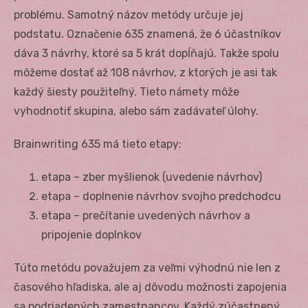
problému. Samotný názov metódy určuje jej
podstatu. Označenie 635 znamená, že 6 účastníkov
dáva 3 návrhy, ktoré sa 5 krát dopĺňajú. Takže spolu
môžeme dostať až 108 návrhov, z ktorých je asi tak
každý šiesty použiteľný. Tieto námety môže
vyhodnotiť skupina, alebo sám zadávateľ úlohy.
Brainwriting 635 má tieto etapy:
etapa – zber myšlienok (uvedenie návrhov)
etapa – doplnenie návrhov svojho predchodcu
etapa – prečítanie uvedených návrhov a
pripojenie doplnkov
Túto metódu považujem za veľmi výhodnú nie len z
časového hľadiska, ale aj dôvodu možnosti zapojenia
sa podriadených zamestnancov. Každý zúčastnený