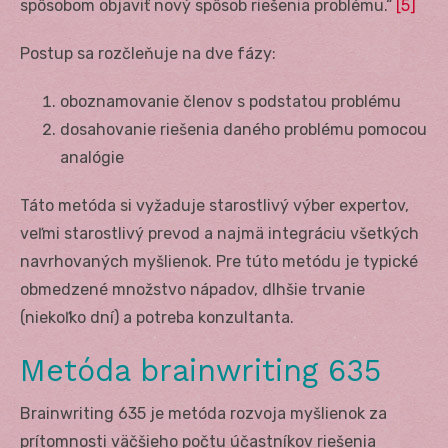
spôsobom objaviť nový spôsob riešenia problému.“
[5]
Postup sa rozčleňuje na dve fázy:
oboznamovanie členov s podstatou problému
dosahovanie riešenia daného problému pomocou
analógie
Táto metóda si vyžaduje starostlivý výber expertov,
veľmi starostlivý prevod a najmä integráciu všetkých
navrhovaných myšlienok. Pre túto metódu je typické
obmedzené množstvo nápadov, dlhšie trvanie
(niekoľko dní) a potreba konzultanta.
Metóda brainwriting 635
Brainwriting 635 je metóda rozvoja myšlienok za
prítomnosti väčšieho počtu účastníkov riešenia