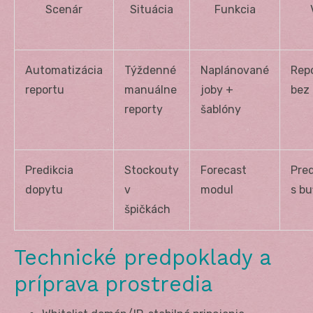
Scenár
Situácia
Funkcia
Automatizácia
Týždenné
Naplánované
Repo
reportu
manuálne
joby +
bez
reporty
šablóny
Predikcia
Stockouty
Forecast
Pre
dopytu
v
modul
s bu
špičkách
Technické predpoklady a
príprava prostredia