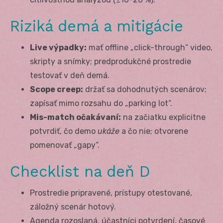
Riziká demá a mitigácie
Live výpadky:
mať offline „click-through“ video,
skripty a snímky; predprodukčné prostredie
testovať v deň demá.
Scope creep:
držať sa dohodnutých scenárov;
zapísať mimo rozsahu do „parking lot“.
Mis-match očakávaní:
na začiatku explicitne
potvrdiť, čo demo
ukáže
a čo nie; otvorene
pomenovať „gapy“.
Checklist na deň D
Prostredie pripravené, prístupy otestované,
záložný scenár hotový.
Agenda rozoslaná, účastníci potvrdení, časové