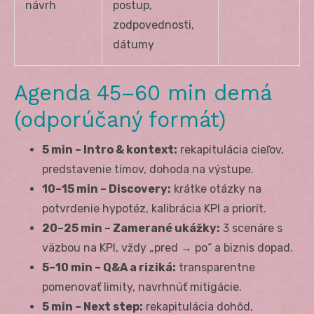
návrh
postup,
zodpovednosti,
dátumy
Agenda 45–60 min demá
(odporúčaný formát)
5 min – Intro & kontext:
rekapitulácia cieľov,
predstavenie tímov, dohoda na výstupe.
10–15 min – Discovery:
krátke otázky na
potvrdenie hypotéz, kalibrácia KPI a priorít.
20–25 min – Zamerané ukážky:
3 scenáre s
väzbou na KPI, vždy „pred → po“ a biznis dopad.
5–10 min – Q&A a riziká:
transparentne
pomenovať limity, navrhnúť mitigácie.
5 min – Next step:
rekapitulácia dohôd,