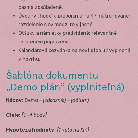
pásma zosúladené.
Úvodný „hook“ a prepojenie na KPI natrénované;
rozdelenie slov medzi roly jasné.
Otázky a námietky predvídané; relevantné
referencie pripravené.
Kalendárová pozvánka na next step už vyplnená
v návrhu.
Šablóna dokumentu
„Demo plán“ (vyplniteľná)
Názov:
Demo –
[zákazník]
–
[dátum]
Ciele:
[3–4 body]
Hypotéza hodnoty:
[1 veta na KPI]