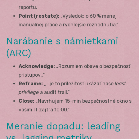
reportu.
Point (restate):
„Výsledok: o 60 % menej
manuálnej práce a rýchlejšie rozhodnutia.“
Narábanie s námietkami
(ARC)
Acknowledge:
„Rozumiem obave o bezpečnosť
prístupov…“
Reframe:
„…je to príležitosť ukázať naše
least
privilege
a audit trail.“
Close:
„Navrhujem 15-min bezpečnostné okno s
vaším IT zajtra 10:00.“
Meranie dopadu: leading
vs. lagging metriky