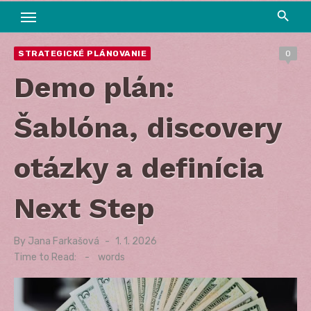
STRATEGICKÉ PLÁNOVANIE
0
Demo plán:
Šablóna, discovery
otázky a definícia
Next Step
By
Jana Farkašová
Posted
1. 1. 2026
on
Time to Read:
-
words