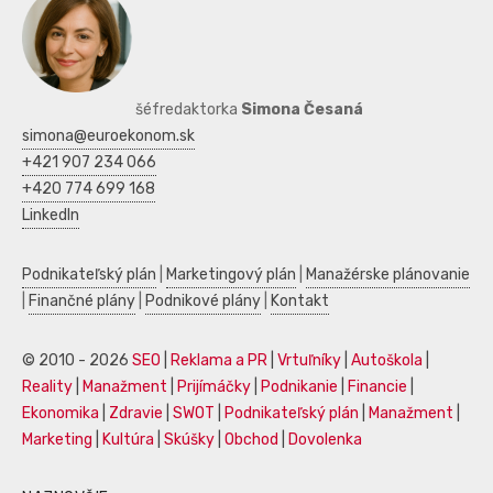
šéfredaktorka
Simona Česaná
simona@euroekonom.sk
+421 907 234 066
+420 774 699 168
LinkedIn
Podnikateľský plán
|
Marketingový plán
|
Manažérske plánovanie
|
Finančné plány
|
Podnikové plány
|
Kontakt
© 2010 - 2026
SEO
|
Reklama a PR
|
Vrtuľníky
|
Autoškola
|
Reality
|
Manažment
|
Prijímáčky
|
Podnikanie
|
Financie
|
Ekonomika
|
Zdravie
|
SWOT
|
Podnikateľský plán
|
Manažment
|
Marketing
|
Kultúra
|
Skúšky
|
Obchod
|
Dovolenka