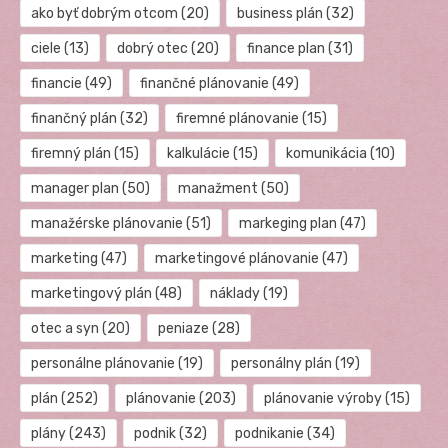
ako byť dobrým otcom
(20)
business plán
(32)
ciele
(13)
dobrý otec
(20)
finance plan
(31)
financie
(49)
finančné plánovanie
(49)
finančný plán
(32)
firemné plánovanie
(15)
firemný plán
(15)
kalkulácie
(15)
komunikácia
(10)
manager plan
(50)
manažment
(50)
manažérske plánovanie
(51)
markeging plan
(47)
marketing
(47)
marketingové plánovanie
(47)
marketingový plán
(48)
náklady
(19)
otec a syn
(20)
peniaze
(28)
personálne plánovanie
(19)
personálny plán
(19)
plán
(252)
plánovanie
(203)
plánovanie výroby
(15)
plány
(243)
podnik
(32)
podnikanie
(34)