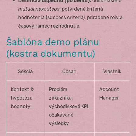
Definícia úspechu (po demu):
odsúhlasené
mutual next steps
, potvrdené kritériá
hodnotenia (success criteria), priradené roly a
časový rámec rozhodnutia.
Šablóna demo plánu
(kostra dokumentu)
Sekcia
Obsah
Vlastník
Kontext &
Problém
Account
hypotéza
zákazníka,
Manager
hodnoty
východiskové KPI,
očakávané
výsledky