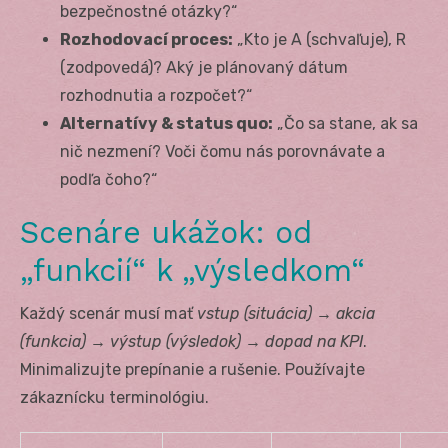
bezpečnostné otázky?“
Rozhodovací proces:
„Kto je A (schvaľuje), R
(zodpovedá)? Aký je plánovaný dátum
rozhodnutia a rozpočet?“
Alternatívy & status quo:
„Čo sa stane, ak sa
nič nezmení? Voči čomu nás porovnávate a
podľa čoho?“
Scenáre ukážok: od
„funkcií“ k „výsledkom“
Každý scenár musí mať
vstup (situácia) → akcia
(funkcia) → výstup (výsledok) → dopad na KPI
.
Minimalizujte prepínanie a rušenie. Používajte
zákaznícku terminológiu.