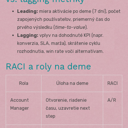
Leading:
miera aktivácie po deme (7 dní), počet
zapojených používateľov, priemerný čas do
prvého výsledku (
time-to-value
).
Lagging:
vplyv na dohodnuté KPI (napr.
konverzia, SLA, marža), skrátenie cyklu
rozhodnutia, win rate voči alternatívam.
RACI a roly na deme
Rola
Úloha na deme
RACI
Account
Otvorenie, riadenie
A/R
Manager
času, uzavretie next
step