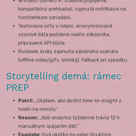
Whitelist domén/IP, stabilné pripojenie,
kompatibilný prehliadač, vypnuté notifikácie na
hostiteľskom zariadení.
Testovacie účty s rolami, anonymizované
vzorové dáta podobné realite zákazníka,
pripravené API kľúče.
Runbook: kroky zapnutia záložného scenára
(offline video/gify, snímky), fallback pri výpadku.
Storytelling demá: rámec
PREP
Point:
„Ukážem, ako skrátiť
time-to-insight
z
hodín na minúty.“
Reason:
„Vaši analytici týždenne trávia 12 h
manuálnym spájaním dát.“
Example:
živá ukážka na vašej štruktúre