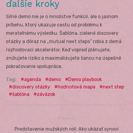
ďalšie kroky
Silné demo nie je o množstve funkcií, ale o jasnom
príbehu, ktorý ukazuje cestu od problému k
merateľnému výsledku. Šablóna, cielené discovery
otázky a dôraz na „mutual next steps“ robia z demá
rozhodovací akcelerátor. Keď vopred plánujete,
znižujete riziko a maximalizujete šancu na úspešné
pokračovanie spolupráce.
Tag:
agenda
demo
Demo playbook
discovery otázky
hodnotová mapa
next step
šablóna
záväzok
Previous
Navigácia
Previous
Predstavenie mužských rolí: Ako ukázať synovi