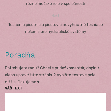
v
post:
rôzne mužské role v spoločnosti
článku
Next
Next
Tesnenia piestnic a piestov a nevyhnutné tesniace
post:
riešenia pre hydraulické systémy
Poradňa
Potrebujete radu? Chcete pridať komentár, doplniť
alebo upraviť túto stránku? Vyplňte textové pole
nižšie. Ďakujeme ♥
VÁŠ TEXT