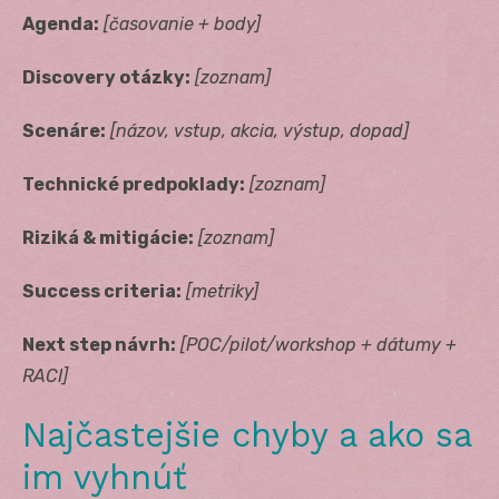
Agenda:
[časovanie + body]
Discovery otázky:
[zoznam]
Scenáre:
[názov, vstup, akcia, výstup, dopad]
Technické predpoklady:
[zoznam]
Riziká & mitigácie:
[zoznam]
Success criteria:
[metriky]
Next step návrh:
[POC/pilot/workshop + dátumy +
RACI]
Najčastejšie chyby a ako sa
im vyhnúť