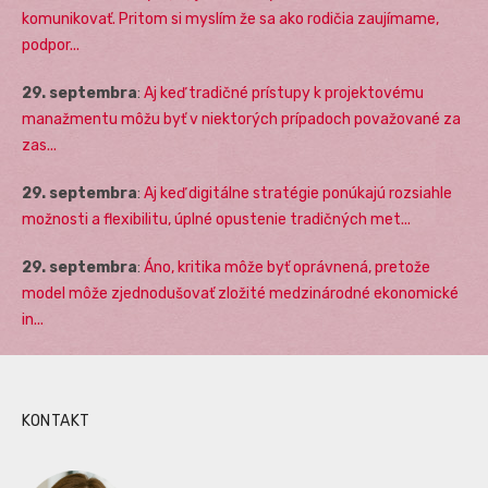
komunikovať. Pritom si myslím že sa ako rodičia zaujímame,
podpor...
29. septembra
:
Aj keď tradičné prístupy k projektovému
manažmentu môžu byť v niektorých prípadoch považované za
zas...
29. septembra
:
Aj keď digitálne stratégie ponúkajú rozsiahle
možnosti a flexibilitu, úplné opustenie tradičných met...
29. septembra
:
Áno, kritika môže byť oprávnená, pretože
model môže zjednodušovať zložité medzinárodné ekonomické
in...
KONTAKT