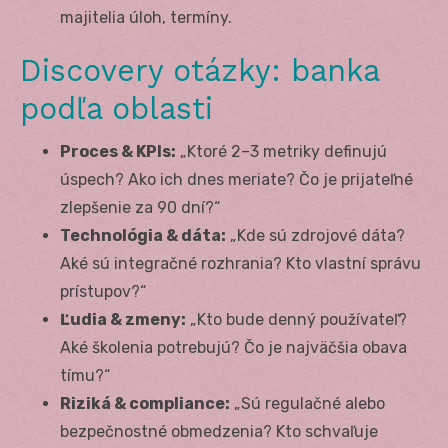
majitelia úloh, termíny.
Discovery otázky: banka
podľa oblasti
Proces & KPIs:
„Ktoré 2–3 metriky definujú
úspech? Ako ich dnes meriate? Čo je prijateľné
zlepšenie za 90 dní?“
Technológia & dáta:
„Kde sú zdrojové dáta?
Aké sú integračné rozhrania? Kto vlastní správu
prístupov?“
Ľudia & zmeny:
„Kto bude denný používateľ?
Aké školenia potrebujú? Čo je najväčšia obava
tímu?“
Riziká & compliance:
„Sú regulačné alebo
bezpečnostné obmedzenia? Kto schvaľuje