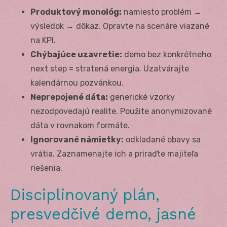
Produktový monológ:
namiesto problém →
výsledok → dôkaz. Opravte na scenáre viazané
na KPI.
Chýbajúce uzavretie:
demo bez konkrétneho
next step = stratená energia. Uzatvárajte
kalendárnou pozvánkou.
Neprepojené dáta:
generické vzorky
nezodpovedajú realite. Použite anonymizované
dáta v rovnakom formáte.
Ignorované námietky:
odkladané obavy sa
vrátia. Zaznamenajte ich a priraďte majiteľa
riešenia.
Disciplinovaný plán,
presvedčivé demo, jasné