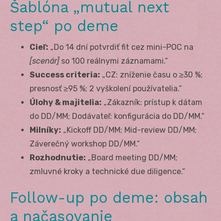
Šablóna „mutual next
step“ po deme
Cieľ:
„Do 14 dní potvrdiť fit cez mini-POC na
[scenár]
so 100 reálnymi záznamami.“
Success criteria:
„CZ: zníženie času o ≥30 %;
presnosť ≥95 %; 2 vyškolení používatelia.“
Úlohy & majitelia:
„Zákazník: prístup k dátam
do DD/MM; Dodávateľ: konfigurácia do DD/MM.“
Milníky:
„Kickoff DD/MM; Mid-review DD/MM;
Záverečný workshop DD/MM.“
Rozhodnutie:
„Board meeting DD/MM;
zmluvné kroky a technické due diligence.“
Follow-up po deme: obsah
a načasovanie