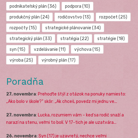
podnikateľský plán
(36)
podpora
(10)
produkčný plán
(24)
rodičovstvo
(13)
rozpočet
(25)
rozpočty
(15)
strategické plánovanie
(34)
strategický plán
(33)
stratégia
(22)
stratégie
(18)
syn
(15)
vzdelávanie
(11)
výchova
(15)
výroba
(25)
výrobný plán
(17)
Poradňa
27. novembra
:
Prehoďte štýl z otázok na ponuky namiesto:
„Ako bolo v škole?“ skôr: „Ak chceš, povedz mi jednu ve...
27. novembra
:
Lucka, rozumiem vám – keď sa rodič snaží a
narazí na stenu, veľmi to bolí. V 17-tich je ale uzatvára...
26. novembra
:
Syn (17) je uzavretý, nechce veľmi