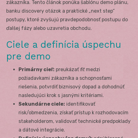
zákazníka. Tento článok ponúka šablónu demo plánu,
banku discovery otázok a praktické „next step“
postupy, ktoré zvyšujú pravdepodobnosť postupu do
ďalšej fázy alebo uzavretia obchodu.
Ciele a definícia úspechu
pre demo
Primárny cieľ:
preukázať
fit
medzi
požiadavkami zákazníka a schopnosťami
riešenia, potvrdiť biznisový dopad a dohodnúť
nasledujúci krok s jasnými kritériami.
Sekundárne ciele:
identifikovať
risk/obmedzenia, získať prístup k rozhodovacím
stakeholderom, validovať technické predpoklady
a dátové integrácie.