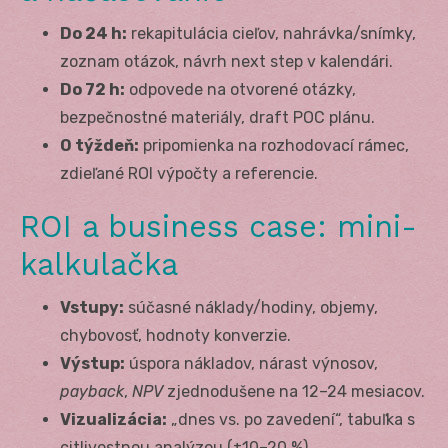
Do 24 h:
rekapitulácia cieľov, nahrávka/snímky,
zoznam otázok, návrh next step v kalendári.
Do 72 h:
odpovede na otvorené otázky,
bezpečnostné materiály, draft POC plánu.
O týždeň:
pripomienka na rozhodovací rámec,
zdieľané ROI výpočty a referencie.
ROI a business case: mini-
kalkulačka
Vstupy:
súčasné náklady/hodiny, objemy,
chybovosť, hodnoty konverzie.
Výstup:
úspora nákladov, nárast výnosov,
payback
,
NPV
zjednodušene na 12–24 mesiacov.
Vizualizácia:
„dnes vs. po zavedení“, tabuľka s
citlivostnou analýzou (±10–20 %).