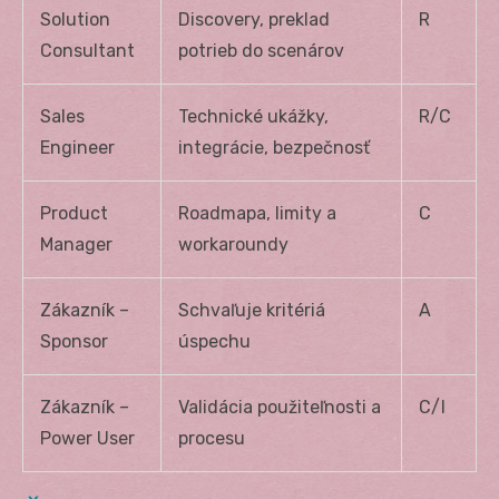
Solution
Discovery, preklad
R
Consultant
potrieb do scenárov
Sales
Technické ukážky,
R/C
Engineer
integrácie, bezpečnosť
Product
Roadmapa, limity a
C
Manager
workaroundy
Zákazník –
Schvaľuje kritériá
A
Sponsor
úspechu
Zákazník –
Validácia použiteľnosti a
C/I
Power User
procesu