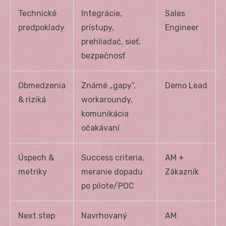
Technické
Integrácie,
Sales
predpoklady
prístupy,
Engineer
prehliadač, sieť,
bezpečnosť
Obmedzenia
Známé „gapy“,
Demo Lead
& riziká
workaroundy,
komunikácia
očakávaní
Úspech &
Success criteria,
AM +
metriky
meranie dopadu
Zákazník
po pilote/POC
Next step
Navrhovaný
AM