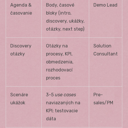
Agenda &
Body, časové
Demo Lead
časovanie
bloky (intro,
discovery, ukážky,
otázky, next step)
Discovery
Otázky na
Solution
otázky
procesy, KPI,
Consultant
obmedzenia,
rozhodovací
proces
Scenáre
3–5
use cases
Pre-
ukážok
naviazaných na
sales/PM
KPI; testovacie
dáta