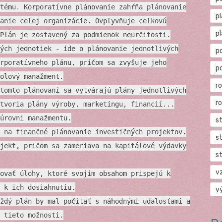
tému. Korporatívne plánovanie zahŕňa plánovanie
p
anie celej organizácie. Ovplyvňuje celkovú
p
Plán je zostavený za podmienok neurčitosti.
ých jednotiek - ide o plánovanie jednotlivých
p
rporatívneho plánu, pričom sa zvyšuje jeho
p
olový manažment.
r
tomto plánovaní sa vytvárajú plány jednotlivých
r
tvoria plány výroby, marketingu, financií...
úrovni manažmentu.
s
 na finančné plánovanie investičných projektov.
s
jekt, pričom sa zameriava na kapitálové výdavky
s
v
ovať úlohy, ktoré svojim obsahom prispejú k
 k ich dosiahnutiu.
v
ždý plán by mal počítať s náhodnými udalosťami a
 tieto možnosti.