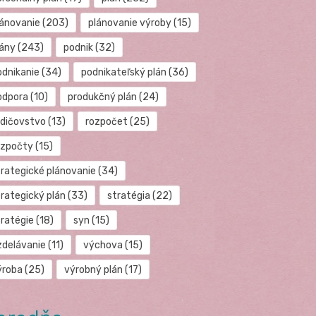
lánovanie
(203)
plánovanie výroby
(15)
lány
(243)
podnik
(32)
odnikanie
(34)
podnikateľský plán
(36)
odpora
(10)
produkčný plán
(24)
odičovstvo
(13)
rozpočet
(25)
ozpočty
(15)
trategické plánovanie
(34)
trategický plán
(33)
stratégia
(22)
tratégie
(18)
syn
(15)
zdelávanie
(11)
výchova
(15)
ýroba
(25)
výrobný plán
(17)