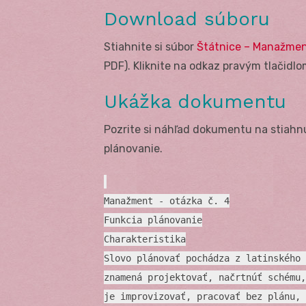
Download súboru
Stiahnite si súbor
Štátnice – Manažment
PDF). Kliknite na odkaz pravým tlačidlom
Ukážka dokumentu
Pozrite si náhľad dokumentu na stiahn
plánovanie.
Manažment - otázka č. 4
Funkcia plánovanie
Charakteristika
Slovo plánovať pochádza z latinského 
znamená projektovať, načrtnúť schému,
je improvizovať, pracovať bez plánu, 