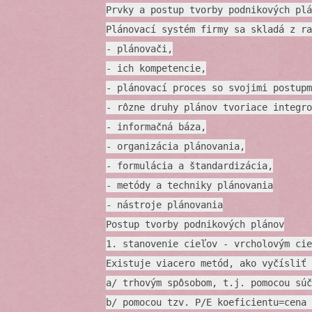
Prvky a postup tvorby podnikových plá
Plánovací systém firmy sa skladá z ra
- plánovači,
- ich kompetencie,
- plánovací proces so svojimi postupm
- rôzne druhy plánov tvoriace integro
- informačná báza,
- organizácia plánovania,
- formulácia a štandardizácia,
- metódy a techniky plánovania
- nástroje plánovania
Postup tvorby podnikových plánov
1. stanovenie cieľov - vrcholovým cie
Existuje viacero metód, ako vyčísliť 
a/ trhovým spôsobom, t.j. pomocou súč
b/ pomocou tzv. P/E koeficientu=cena 