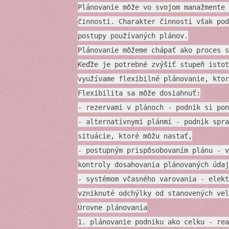
Plánovanie môže vo svojom manažmente 
činnosti. Charakter činnosti však pod
postupy používaných plánov.
Plánovanie môžeme chápať ako proces s
Keďže je potrebné zvýšiť stupeň istot
využívame flexibilné plánovanie, ktor
Flexibilita sa môže dosiahnuť:
- rezervami v plánoch - podnik si pon
- alternatívnymi plánmi - podnik spra
situácie, ktoré môžu nastať,
- postupným prispôsobovaním plánu - v
kontroly dosahovania plánovaných údaj
- systémom včasného varovania - elekt
vzniknuté odchýlky od stanovených vel
Úrovne plánovania
1. plánovanie podniku ako celku - rea