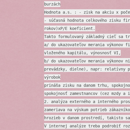
burzách
Hodnota a.s. : - zisk na akciu x poče
- súčasná hodnota celkového zisku fir
rokov)xP/E koeficient.
Takto formulovaný základný cieľ sa tr
a/ do ukazovateľov merania výkonov fi
vloženého kapitálu, výnosnosť VI,
b/ do ukazovateľov merania výkonov ni
prevádzky, dielne), napr: relatívny p
výrobok
prináša zisku na danom trhu, spokojno
spokojnosť zamestnancov (cez mzdy a i
2. analýza externého a interného pros
zameriava na výskum potrieb zákazníko
hrozieb v danom prostredí, takisto sa
V internej analýze treba podrobiť roz