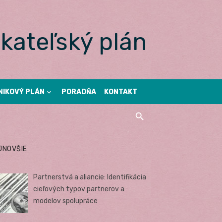
kateľský plán
NIKOVÝ PLÁN
PORADŇA
KONTAKT
JNOVŠIE
Partnerstvá a aliancie: Identifikácia
cieľových typov partnerov a
modelov spolupráce