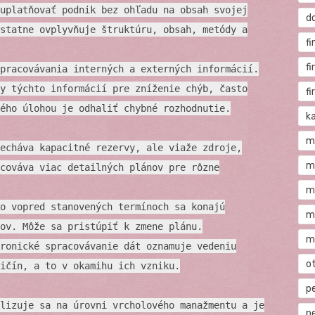
uplatňovať podnik bez ohľadu na obsah svojej
d
statne ovplyvňuje štruktúru, obsah, metódy a
fi
f
pracovávania interných a externých informácií.
y týchto informácií pre zníženie chýb, často
f
ého úlohou je odhaliť chybné rozhodnutie.
ka
m
echáva kapacitné rezervy, ale viaže zdroje,
m
cováva viac detailných plánov pre rôzne
m
o vopred stanovených termínoch sa konajú
m
ov. Môže sa pristúpiť k zmene plánu.
m
ronické spracovávanie dát oznamuje vedeniu
o
ičín, a to v okamihu ich vzniku.
p
lizuje sa na úrovni vrcholového manažmentu a je
p