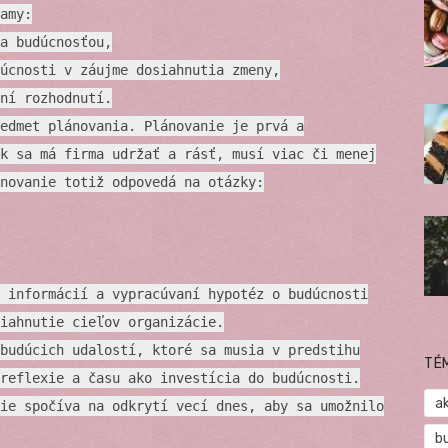
amy:
a budúcnosťou,
úcnosti v záujme dosiahnutia zmeny,
ní rozhodnutí.
edmet plánovania. Plánovanie je prvá a
k sa má firma udržať a rásť, musí viac či menej
novanie totiž odpovedá na otázky:
 informácií a vypracúvaní hypotéz o budúcnosti
iahnutie cieľov organizácie.
budúcich udalostí, ktoré sa musia v predstihu
TÉ
reflexie a času ako investícia do budúcnosti.
a
ie spočíva na odkrytí vecí dnes, aby sa umožnilo
b