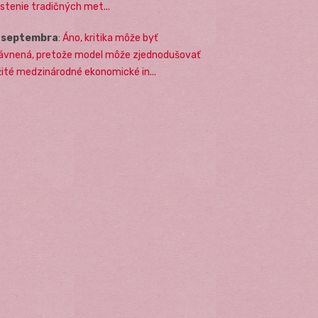
stenie tradičných met...
. septembra
:
Áno, kritika môže byť
ávnená, pretože model môže zjednodušovať
žité medzinárodné ekonomické in...