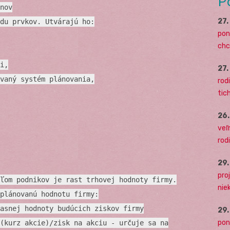
P
nov
27
du prvkov. Utvárajú ho:
pon
chc
i,
27
vaný systém plánovania,
rodi
tich
26
veľ
rod
29
pro
ľom podnikov je rast trhovej hodnoty firmy.
nie
plánovanú hodnotu firmy:
asnej hodnoty budúcich ziskov firmy
29
pon
(kurz akcie)/zisk na akciu - určuje sa na