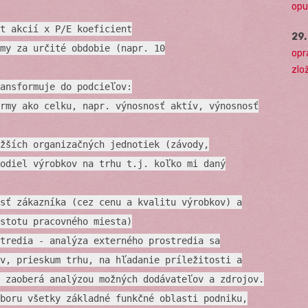
opu
t akcií x P/E koeficient
29
my za určité obdobie (napr. 10
opr
zlo
ansformuje do podcieľov:
rmy ako celku, napr. výnosnosť aktív, výnosnosť
žších organizačných jednotiek (závody,
odiel výrobkov na trhu t.j. koľko mi daný
sť zákazníka (cez cenu a kvalitu výrobkov) a
stotu pracovného miesta)
tredia - analýza externého prostredia sa
v, prieskum trhu, na hľadanie príležitosti a
 zaoberá analýzou možných dodávateľov a zdrojov.
boru všetky základné funkčné oblasti podniku,