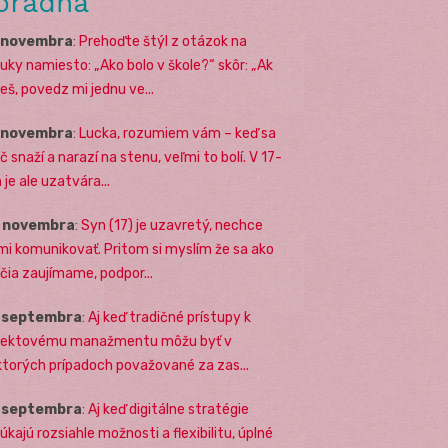
oradňa
. novembra
:
Prehoďte štýl z otázok na
uky namiesto: „Ako bolo v škole?“ skôr: „Ak
eš, povedz mi jednu ve...
. novembra
:
Lucka, rozumiem vám – keď sa
č snaží a narazí na stenu, veľmi to bolí. V 17-
 je ale uzatvára...
. novembra
:
Syn (17) je uzavretý, nechce
mi komunikovať. Pritom si myslím že sa ako
ičia zaujímame, podpor...
. septembra
:
Aj keď tradičné prístupy k
jektovému manažmentu môžu byť v
ktorých prípadoch považované za zas...
. septembra
:
Aj keď digitálne stratégie
úkajú rozsiahle možnosti a flexibilitu, úplné