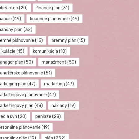
obrý otec
(20)
finance plan
(31)
nancie
(49)
finančné plánovanie
(49)
inančný plán
(32)
iremné plánovanie
(15)
firemný plán
(15)
lkulácie
(15)
komunikácia
(10)
anager plan
(50)
manažment
(50)
anažérske plánovanie
(51)
arkeging plan
(47)
marketing
(47)
arketingové plánovanie
(47)
arketingový plán
(48)
náklady
(19)
tec a syn
(20)
peniaze
(28)
ersonálne plánovanie
(19)
ersonálny plán
(19)
plán
(252)