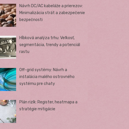
Návrh DC/AC kabeláže a prierezov:
Minimalizácia strát a zabezpečenie
bezpečnosti
Hĺbková analýza trhu: Veľkosť,
segmentácia, trendy a potenciál
rastu
Off-grid systémy: Návrh a
inštalácia malého ostrovného
systému pre chaty
Plán rizík: Register, heatmapa a
stratégie mitigácie