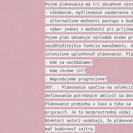
Pojem plánovania má tri obsahové význ
- všeobecné, myšlienkové zaoberanie s
- alternatívne možnosti postupu v bud
- výber jednej z možností pri prijíma
Pojem plán obsahuje výsledok alebo pr
najdôležitejšia funkcia manažmentu. A
intenzívne uplatňovať plánovanie. Plá
- Kde sa nachádzame?
- Kam chceme ísť?
- Napredujeme progresívne?
DEF. : Plánovanie spočíva na selekcii
definovaním potrebných aktivít na dos
Plánovanie prebieha v čase a týka sa 
pripraviť. Je to bezprostredný výdaj 
Niektorí autori uvádzajú, že plánovan
mať budúcnosť zajtra.