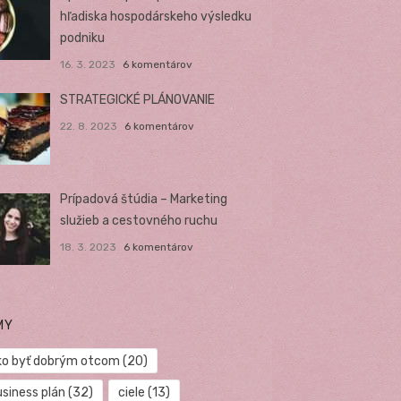
hľadiska hospodárskeho výsledku
podniku
16. 3. 2023
6 komentárov
STRATEGICKÉ PLÁNOVANIE
22. 8. 2023
6 komentárov
Prípadová štúdia – Marketing
služieb a cestovného ruchu
18. 3. 2023
6 komentárov
MY
ko byť dobrým otcom
(20)
usiness plán
(32)
ciele
(13)