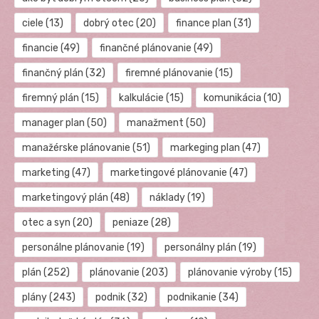
ciele
(13)
dobrý otec
(20)
finance plan
(31)
financie
(49)
finančné plánovanie
(49)
finančný plán
(32)
firemné plánovanie
(15)
firemný plán
(15)
kalkulácie
(15)
komunikácia
(10)
manager plan
(50)
manažment
(50)
manažérske plánovanie
(51)
markeging plan
(47)
marketing
(47)
marketingové plánovanie
(47)
marketingový plán
(48)
náklady
(19)
otec a syn
(20)
peniaze
(28)
personálne plánovanie
(19)
personálny plán
(19)
plán
(252)
plánovanie
(203)
plánovanie výroby
(15)
plány
(243)
podnik
(32)
podnikanie
(34)