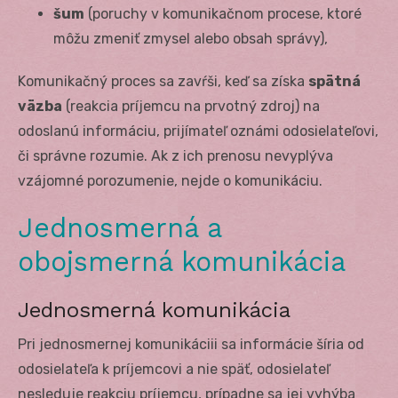
šum
(poruchy v komunikačnom procese, ktoré
môžu zmeniť zmysel alebo obsah správy),
Komunikačný proces sa zavŕši, keď sa získa
spätná
väzba
(reakcia príjemcu na prvotný zdroj) na
odoslanú informáciu, prijímateľ oznámi odosielateľovi,
či správne rozumie. Ak z ich prenosu nevyplýva
vzájomné porozumenie, nejde o komunikáciu.
Jednosmerná a
obojsmerná komunikácia
Jednosmerná komunikácia
Pri jednosmernej komunikáciii sa informácie šíria od
odosielateľa k príjemcovi a nie späť, odosielateľ
nesleduje reakciu príjemcu, prípadne sa jej vyhýba