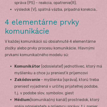
správa (PS) – reakcia, opatrenie(R),
výsledok (V), spätná väzba, prípadná korekcia..
4 elementárne prvky
komunikácie
V každej komunikácii sú obsiahnuté 4 elementárne
zložky alebo prvky procesu komunikácie. Hlavnými
prvkami komunikačného modelu sú:
Komunikátor
(odosielateľ) jednotlivec, ktorý má
myšlienku a chce ju preniesť k príjemcovi
Zakódovanie
– myšlienka (správa), ktorú treba
preniesť vyjadrená v určitej prijateľnej podobe,
t.j. v podobe slov, symbolov, giest
Médium
(komunikačný kanál) prostriedok, ktorý
spája odosielateľa a príjemcu správy, t.j. papier