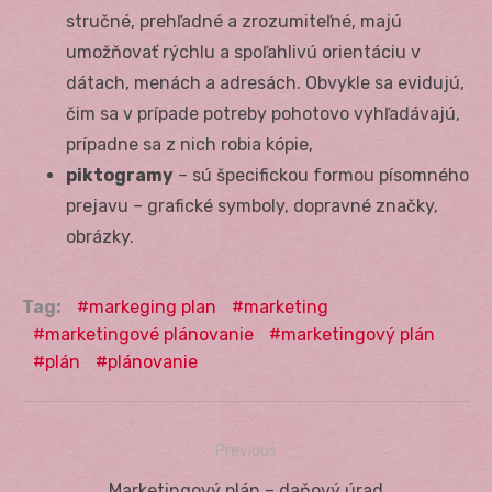
stručné, prehľadné a zrozumiteľné, majú
umožňovať rýchlu a spoľahlivú orientáciu v
dátach, menách a adresách. Obvykle sa evidujú,
čim sa v prípade potreby pohotovo vyhľadávajú,
prípadne sa z nich robia kópie,
piktogramy
– sú špecifickou formou písomného
prejavu – grafické symboly, dopravné značky,
obrázky.
Tag:
markeging plan
marketing
marketingové plánovanie
marketingový plán
plán
plánovanie
Previous
Navigácia
Previous
Marketingový plán – daňový úrad