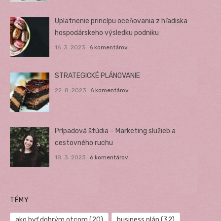
Uplatnenie princípu oceňovania z hľadiska
hospodárskeho výsledku podniku
16. 3. 2023
6 komentárov
STRATEGICKÉ PLÁNOVANIE
22. 8. 2023
6 komentárov
Prípadová štúdia – Marketing služieb a
cestovného ruchu
18. 3. 2023
6 komentárov
TÉMY
ako byť dobrým otcom
(20)
business plán
(32)