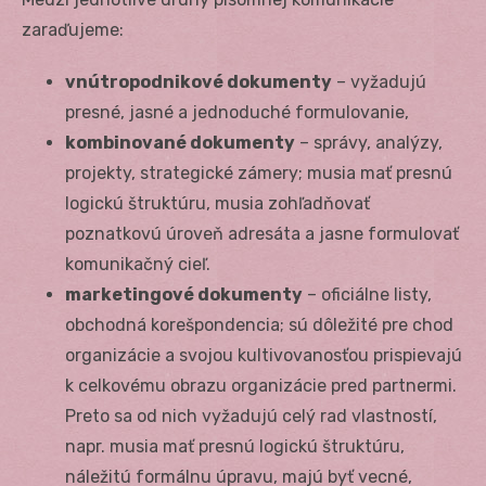
zaraďujeme:
vnútropodnikové dokumenty
– vyžadujú
presné, jasné a jednoduché formulovanie,
kombinované dokumenty
– správy, analýzy,
projekty, strategické zámery; musia mať presnú
logickú štruktúru, musia zohľadňovať
poznatkovú úroveň adresáta a jasne formulovať
komunikačný cieľ.
marketingové dokumenty
– oficiálne listy,
obchodná korešpondencia; sú dôležité pre chod
organizácie a svojou kultivovanosťou prispievajú
k celkovému obrazu organizácie pred partnermi.
Preto sa od nich vyžadujú celý rad vlastností,
napr. musia mať presnú logickú štruktúru,
náležitú formálnu úpravu, majú byť vecné,