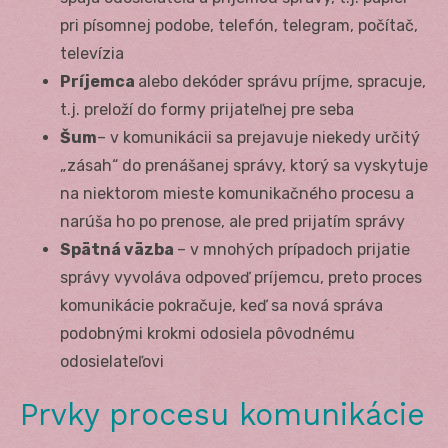
pri písomnej podobe, telefón, telegram, počítač,
televízia
Príjemca
alebo dekóder správu príjme, spracuje,
t.j. preloží do formy prijateľnej pre seba
Šum
– v komunikácii sa prejavuje niekedy určitý
„zásah“ do prenášanej správy, ktorý sa vyskytuje
na niektorom mieste komunikačného procesu a
narúša ho po prenose, ale pred prijatím správy
Spätná väzba
– v mnohých prípadoch prijatie
správy vyvoláva odpoveď príjemcu, preto proces
komunikácie pokračuje, keď sa nová správa
podobnými krokmi odosiela pôvodnému
odosielateľovi
Prvky procesu komunikácie