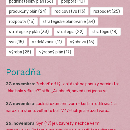
podnikateľský plán
(36)
podpora
(10)
produkčný plán
(24)
rodičovstvo
(13)
rozpočet
(25)
rozpočty
(15)
strategické plánovanie
(34)
strategický plán
(33)
stratégia
(22)
stratégie
(18)
syn
(15)
vzdelávanie
(11)
výchova
(15)
výroba
(25)
výrobný plán
(17)
Poradňa
27. novembra
:
Prehoďte štýl z otázok na ponuky namiesto:
„Ako bolo v škole?“ skôr: „Ak chceš, povedz mi jednu ve...
27. novembra
:
Lucka, rozumiem vám – keď sa rodič snaží a
narazí na stenu, veľmi to bolí. V 17-tich je ale uzatvára...
26. novembra
:
Syn (17) je uzavretý, nechce veľmi