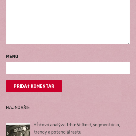
MENO
NAJNOVŠIE
Hĺbková analýza trhu: Veľkosť, segmentácia,
trendy a potenciál rastu