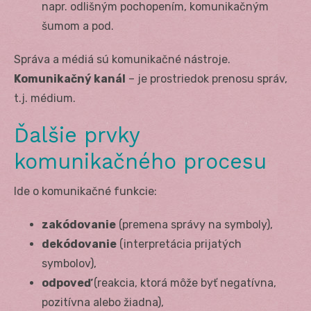
napr. odlišným pochopením, komunikačným
šumom a pod.
Správa a médiá sú komunikačné nástroje.
Komunikačný kanál
– je prostriedok prenosu správ,
t.j. médium.
Ďalšie prvky
komunikačného procesu
Ide o komunikačné funkcie:
zakódovanie
(premena správy na symboly),
dekódovanie
(interpretácia prijatých
symbolov),
odpoveď
(reakcia, ktorá môže byť negatívna,
pozitívna alebo žiadna),