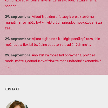
komunikovať. Pritom si myslím že sa ako rodičia zaujímame,
podpor...
29. septembra
:
Aj keď tradičné prístupy k projektovému
manažmentu môžu byť v niektorých prípadoch považované za
zas...
29. septembra
:
Aj keď digitálne stratégie ponúkajú rozsiahle
možnosti a flexibilitu, úplné opustenie tradičných met...
29. septembra
:
Áno, kritika môže byť oprávnená, pretože
model môže zjednodušovať zložité medzinárodné ekonomické
in...
KONTAKT