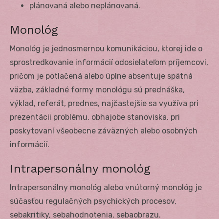
plánovaná alebo neplánovaná.
Monológ
Monológ je jednosmernou komunikáciou, ktorej ide o
sprostredkovanie informácií odosielateľom príjemcovi,
pričom je potlačená alebo úplne absentuje spätná
väzba, základné formy monológu sú prednáška,
výklad, referát, prednes, najčastejšie sa využíva pri
prezentácii problému, obhajobe stanoviska, pri
poskytovaní všeobecne záväzných alebo osobných
informácií.
Intrapersonálny monológ
Intrapersonálny monológ alebo vnútorný monológ je
súčasťou regulačných psychických procesov,
sebakritiky, sebahodnotenia, sebaobrazu.