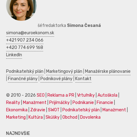
šéfredaktorka
Simona Česaná
simona@euroekonom.sk
+421 907 234 066
+420 774 699 168
LinkedIn
Podnikateľský plán
|
Marketingový plán
|
Manažérske plánovanie
|
Finančné plány
|
Podnikové plány
|
Kontakt
© 2010 - 2026
SEO
|
Reklama a PR
|
Vrtuľníky
|
Autoškola
|
Reality
|
Manažment
|
Prijímáčky
|
Podnikanie
|
Financie
|
Ekonomika
|
Zdravie
|
SWOT
|
Podnikateľský plán
|
Manažment
|
Marketing
|
Kultúra
|
Skúšky
|
Obchod
|
Dovolenka
NAJNOVŠIE