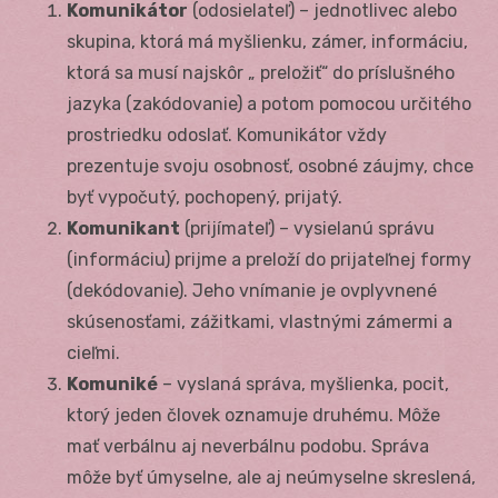
Komunikátor
(odosielateľ) – jednotlivec alebo
skupina, ktorá má myšlienku, zámer, informáciu,
ktorá sa musí najskôr „ preložiť“ do príslušného
jazyka (zakódovanie) a potom pomocou určitého
prostriedku odoslať. Komunikátor vždy
prezentuje svoju osobnosť, osobné záujmy, chce
byť vypočutý, pochopený, prijatý.
Komunikant
(prijímateľ) – vysielanú správu
(informáciu) prijme a preloží do prijateľnej formy
(dekódovanie). Jeho vnímanie je ovplyvnené
skúsenosťami, zážitkami, vlastnými zámermi a
cieľmi.
Komuniké
– vyslaná správa, myšlienka, pocit,
ktorý jeden človek oznamuje druhému. Môže
mať verbálnu aj neverbálnu podobu. Správa
môže byť úmyselne, ale aj neúmyselne skreslená,