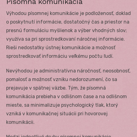
Písomná komunikácia
Výhodou písomnej komunikácie je podloženosť, doklad
o poskytnutí informácie, dostatočný čas a priestor na
presnú formuláciu myšlienok a výber vhodných slov;
využíva sa pri sprostredkovaní náročnej informácie.
Rieši nedostatky ústnej komunikácie a možnosť
sprostredkovať informáciu veľkému počtu ľudí.
Nevýhodou je administratívna náročnosť, neosobnosť,
pomalosť a možnosť vzniku nedorozumení, čo sa
prejavuje v spätnej väzbe. Tým, že písomná
komunikácia prebieha v odlišnom čase a na odlišnom
mieste, sa minimalizuje psychologický tlak, ktorý
vzniká v komunikačnej situácii pri hovorovej
komunikácii.
Medzi jednotlivé druhy písomnej komunikácie