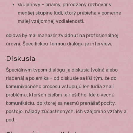
skupinový – priamy, prirodzený rozhovor v
menšej skupine ľudí, ktorý prebieha v pomerne
malej vzájomnej vzdialenosti.
obidva by mal manažér zvládnuť na profesionálnej
úrovni. Špecifickou formou dialógu je interview.
Diskusia
Špeciálnym typom dialógu je diskusia (voľná alebo
riadená) a polemika – od diskusie sa líši tým, že do
komunikačného procesu vstupujú len ľudia znalí
problému, ktorých cieľom je riešiť ho. Ide o vecnú
komunikáciu, do ktorej sa nesmú prenášať pocity,
postoje, nálady zúčastnených, ich vzájomné vzťahy a
pod.