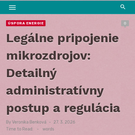
ÚSPORA ENERGIE
0
Legálne pripojenie
mikrozdrojov:
Detailný
administratívny
postup a regulácia
By
Veronika Benková
Posted
27. 3. 2026
on
Time to Read:
-
words