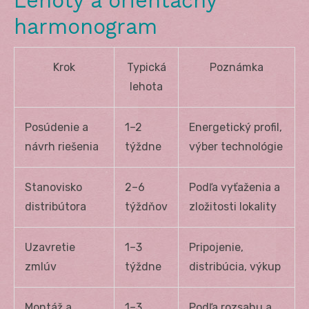
Lehoty a orientačný
harmonogram
Krok
Typická
Poznámka
lehota
Posúdenie a
1–2
Energetický profil,
návrh riešenia
týždne
výber technológie
Stanovisko
2–6
Podľa vyťaženia a
distribútora
týždňov
zložitosti lokality
Uzavretie
1–3
Pripojenie,
zmlúv
týždne
distribúcia, výkup
Montáž a
1–3
Podľa rozsahu a