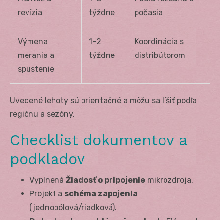
revízia
týždne
počasia
Výmena
1–2
Koordinácia s
merania a
týždne
distribútorom
spustenie
Uvedené lehoty sú orientačné a môžu sa líšiť podľa
regiónu a sezóny.
Checklist dokumentov a
podkladov
Vyplnená
Žiadosť o pripojenie
mikrozdroja.
Projekt a
schéma zapojenia
(jednopólová/riadková).