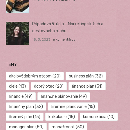
22. 8. 2023
6 komentárov
Prípadová štúdia – Marketing služieb a
cestovného ruchu
18. 3. 2023
6 komentárov
TÉMY
ako byť dobrým otcom
(20)
business plán
(32)
ciele
(13)
dobrý otec
(20)
finance plan
(31)
financie
(49)
finančné plánovanie
(49)
finančný plán
(32)
firemné plánovanie
(15)
firemný plán
(15)
kalkulácie
(15)
komunikácia
(10)
manager plan
(50)
manažment
(50)