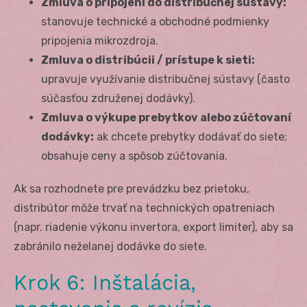
Zmluva o pripojení do distribučnej sústavy:
stanovuje technické a obchodné podmienky
pripojenia mikrozdroja.
Zmluva o distribúcii / prístupe k sieti:
upravuje využívanie distribučnej sústavy (často
súčasťou združenej dodávky).
Zmluva o výkupe prebytkov alebo zúčtovaní
dodávky:
ak chcete prebytky dodávať do siete;
obsahuje ceny a spôsob zúčtovania.
Ak sa rozhodnete pre prevádzku bez prietoku,
distribútor môže trvať na technických opatreniach
(napr. riadenie výkonu invertora, export limiter), aby sa
zabránilo neželanej dodávke do siete.
Krok 6: Inštalácia,