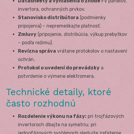
Datasheety a vyhlásenia o zhode
FV panelov,
invertora, ochranných prvkov.
Stanovisko distribútora
(podmienky
pripojenia) – nepremeškajte platnosť.
Zmluvy
(pripojenie, distribúcia, výkup prebytkov
– podľa režimu).
Revízna správa
vrátane protokolov o nastavení
ochrán.
Protokol o uvedení do prevádzky
a
potvrdenie o výmene elektromera.
Technické detaily, ktoré
často rozhodnú
Rozdelenie výkonu na fázy:
pri trojfázových
invertoroch dbajte na symetriu; pri
jednofázových systémoch sledujte zaťaženie