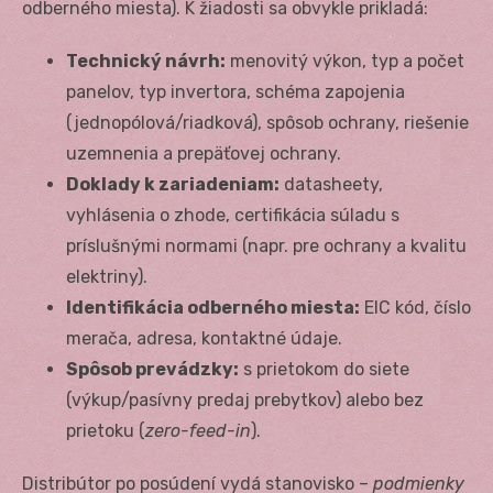
odberného miesta). K žiadosti sa obvykle prikladá:
Technický návrh:
menovitý výkon, typ a počet
panelov, typ invertora, schéma zapojenia
(jednopólová/riadková), spôsob ochrany, riešenie
uzemnenia a prepäťovej ochrany.
Doklady k zariadeniam:
datasheety,
vyhlásenia o zhode, certifikácia súladu s
príslušnými normami (napr. pre ochrany a kvalitu
elektriny).
Identifikácia odberného miesta:
EIC kód, číslo
merača, adresa, kontaktné údaje.
Spôsob prevádzky:
s prietokom do siete
(výkup/pasívny predaj prebytkov) alebo bez
prietoku (
zero-feed-in
).
Distribútor po posúdení vydá stanovisko –
podmienky