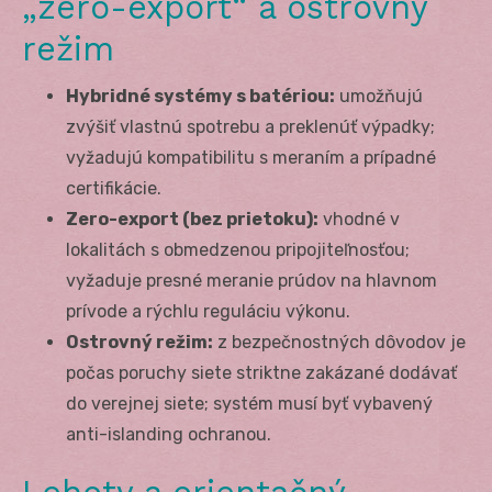
„zero-export“ a ostrovný
režim
Hybridné systémy s batériou:
umožňujú
zvýšiť vlastnú spotrebu a preklenúť výpadky;
vyžadujú kompatibilitu s meraním a prípadné
certifikácie.
Zero-export (bez prietoku):
vhodné v
lokalitách s obmedzenou pripojiteľnosťou;
vyžaduje presné meranie prúdov na hlavnom
prívode a rýchlu reguláciu výkonu.
Ostrovný režim:
z bezpečnostných dôvodov je
počas poruchy siete striktne zakázané dodávať
do verejnej siete; systém musí byť vybavený
anti-islanding ochranou.