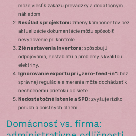
môže viesť k zákazu prevádzky a dodatočným
nákladom.
Nesúlad s projektom:
zmeny komponentov bez
aktualizácie dokumentácie môžu spôsobiť
nevyhovenie pri kontrole.
Zlé nastavenia invertora:
spôsobujú
odpojovania, nestabilitu a problémy s kvalitou
elektriny.
Ignorovanie exportu pri „zero-feed-in“:
bez
správnej regulácie a merania môže dochádzať k
nechcenému prietoku do siete.
Nedostatočné istenie a SPD:
zvyšuje riziko
porúch a poistných plnení.
Domácnosť vs. firma:
administratívne odlišnosti