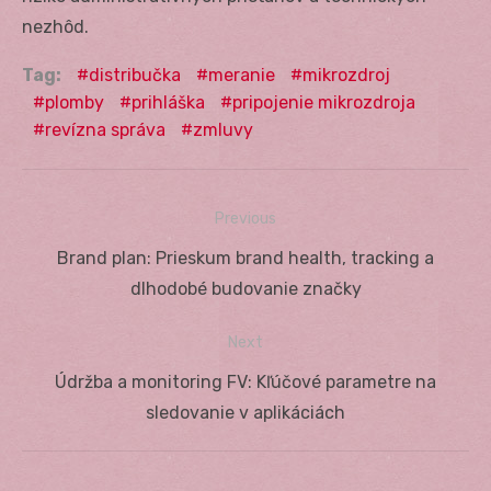
nezhôd.
Tag:
distribučka
meranie
mikrozdroj
plomby
prihláška
pripojenie mikrozdroja
revízna správa
zmluvy
Previous
Navigácia
Previous
Brand plan: Prieskum brand health, tracking a
v
post:
dlhodobé budovanie značky
článku
Next
Next
Údržba a monitoring FV: Kľúčové parametre na
post:
sledovanie v aplikáciách