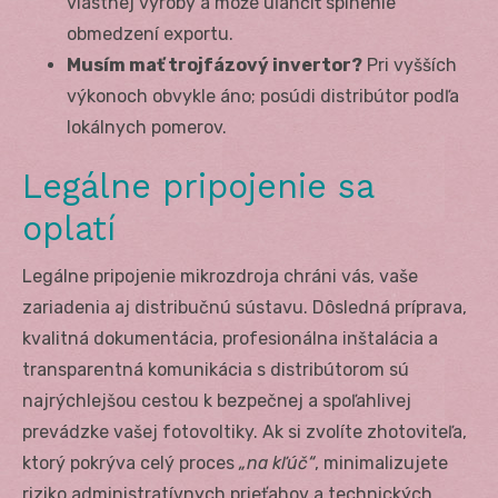
vlastnej výroby a môže uľahčiť splnenie
obmedzení exportu.
Musím mať trojfázový invertor?
Pri vyšších
výkonoch obvykle áno; posúdi distribútor podľa
lokálnych pomerov.
Legálne pripojenie sa
oplatí
Legálne pripojenie mikrozdroja chráni vás, vaše
zariadenia aj distribučnú sústavu. Dôsledná príprava,
kvalitná dokumentácia, profesionálna inštalácia a
transparentná komunikácia s distribútorom sú
najrýchlejšou cestou k bezpečnej a spoľahlivej
prevádzke vašej fotovoltiky. Ak si zvolíte zhotoviteľa,
ktorý pokrýva celý proces
„na kľúč“
, minimalizujete
riziko administratívnych prieťahov a technických