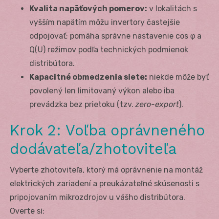
Kvalita napäťových pomerov:
v lokalitách s
vyšším napätím môžu invertory častejšie
odpojovať; pomáha správne nastavenie cos φ a
Q(U) režimov podľa technických podmienok
distribútora.
Kapacitné obmedzenia siete:
niekde môže byť
povolený len limitovaný výkon alebo iba
prevádzka bez prietoku (tzv.
zero-export
).
Krok 2: Voľba oprávneného
dodávateľa/zhotoviteľa
Vyberte zhotoviteľa, ktorý má oprávnenie na montáž
elektrických zariadení a preukázateľné skúsenosti s
pripojovaním mikrozdrojov u vášho distribútora.
Overte si: