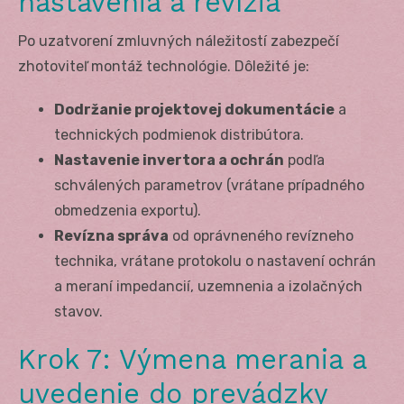
nastavenia a revízia
Po uzatvorení zmluvných náležitostí zabezpečí
zhotoviteľ montáž technológie. Dôležité je:
Dodržanie projektovej dokumentácie
a
technických podmienok distribútora.
Nastavenie invertora a ochrán
podľa
schválených parametrov (vrátane prípadného
obmedzenia exportu).
Revízna správa
od oprávneného revízneho
technika, vrátane protokolu o nastavení ochrán
a meraní impedancií, uzemnenia a izolačných
stavov.
Krok 7: Výmena merania a
uvedenie do prevádzky