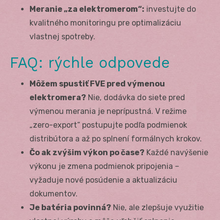
Meranie „za elektromerom“:
investujte do
kvalitného monitoringu pre optimalizáciu
vlastnej spotreby.
FAQ: rýchle odpovede
Môžem spustiť FVE pred výmenou
elektromera?
Nie, dodávka do siete pred
výmenou merania je neprípustná. V režime
„zero-export“ postupujte podľa podmienok
distribútora a až po splnení formálnych krokov.
Čo ak zvýšim výkon po čase?
Každé navýšenie
výkonu je zmena podmienok pripojenia –
vyžaduje nové posúdenie a aktualizáciu
dokumentov.
Je batéria povinná?
Nie, ale zlepšuje využitie