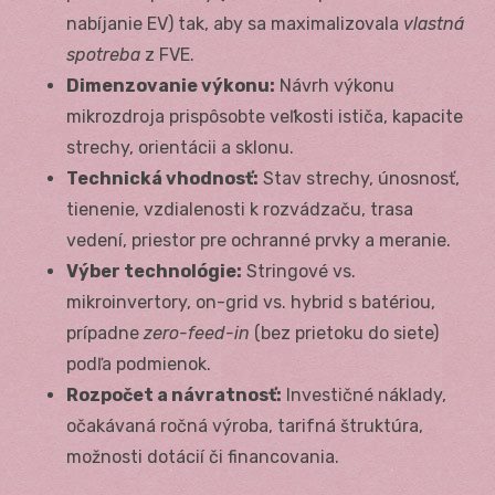
nabíjanie EV) tak, aby sa maximalizovala
vlastná
spotreba
z FVE.
Dimenzovanie výkonu:
Návrh výkonu
mikrozdroja prispôsobte veľkosti ističa, kapacite
strechy, orientácii a sklonu.
Technická vhodnosť:
Stav strechy, únosnosť,
tienenie, vzdialenosti k rozvádzaču, trasa
vedení, priestor pre ochranné prvky a meranie.
Výber technológie:
Stringové vs.
mikroinvertory, on-grid vs. hybrid s batériou,
prípadne
zero-feed-in
(bez prietoku do siete)
podľa podmienok.
Rozpočet a návratnosť:
Investičné náklady,
očakávaná ročná výroba, tarifná štruktúra,
možnosti dotácií či financovania.