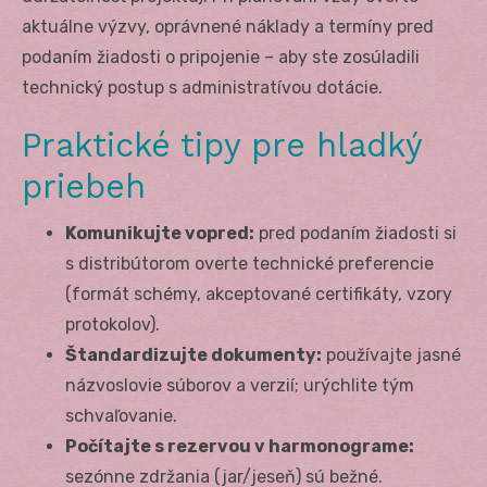
aktuálne výzvy, oprávnené náklady a termíny pred
podaním žiadosti o pripojenie – aby ste zosúladili
technický postup s administratívou dotácie.
Praktické tipy pre hladký
priebeh
Komunikujte vopred:
pred podaním žiadosti si
s distribútorom overte technické preferencie
(formát schémy, akceptované certifikáty, vzory
protokolov).
Štandardizujte dokumenty:
používajte jasné
názvoslovie súborov a verzií; urýchlite tým
schvaľovanie.
Počítajte s rezervou v harmonograme:
sezónne zdržania (jar/jeseň) sú bežné.