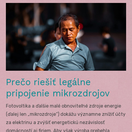
Prečo riešiť legálne
pripojenie mikrozdrojov
Fotovoltika a ďalšie malé obnoviteľné zdroje energie
(ďalej len „mikrozdroje“) dokážu významne znížiť účty
za elektrinu a zvýšiť energetickú nezávislosť
domácností aj firiem. Aby však výroba prebehla