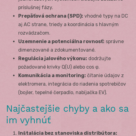
príslušnej fázy.
Prepäťová ochrana (SPD):
vhodné typy na DC
aj AC strane, triedy a koordinácia s hlavným
rozvádzačom.
Uzemnenie a potenciálna rovnosť:
správne
dimenzované a zdokumentované.
Regulácia jalového výkonu:
dodržujte
požadované krivky Q(U) alebo cos φ.
Komunikácia a monitoring:
čítanie údajov z
elektromera, integrácia do riadenia spotrebičov
(bojler, tepelné čerpadlo, nabíjačka EV).
Najčastejšie chyby a ako sa
im vyhnúť
Inštalácia bez stanoviska distribútora: