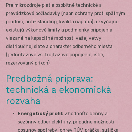
Pre mikrozdroje platia osobitné technické a
prevádzkové požiadavky (napr. ochrany proti spätným
prúdom, anti-islanding, kvalita napätia) a zvyčajne
existujú výkonové limity a podmienky pripojenia
viazané na kapacitné možnosti vašej vetvy
distribučnej siete a charakter odberného miesta
(jednofázové vs. trojfázové pripojenie, istič,
rezervovaný príkon).
Predbežná príprava:
technická a ekonomická
rozvaha
Energetický profil:
Zhodnoťte denný a
sezónny odber elektriny, prípadne možnosti
posunov spotreby (ohrev TÚV, práčka, sušička,