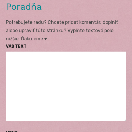
Poradňa
Potrebujete radu? Chcete pridať komentár, doplniť
alebo upraviť túto stránku? Vyplňte textové pole
nižšie. Ďakujeme ♥
VÁŠ TEXT