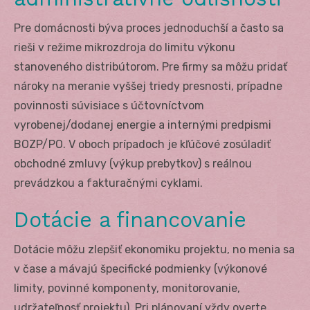
Pre domácnosti býva proces jednoduchší a často sa
rieši v režime mikrozdroja do limitu výkonu
stanoveného distribútorom. Pre firmy sa môžu pridať
nároky na meranie vyššej triedy presnosti, prípadne
povinnosti súvisiace s účtovníctvom
vyrobenej/dodanej energie a internými predpismi
BOZP/PO. V oboch prípadoch je kľúčové zosúladiť
obchodné zmluvy (výkup prebytkov) s reálnou
prevádzkou a fakturačnými cyklami.
Dotácie a financovanie
Dotácie môžu zlepšiť ekonomiku projektu, no menia sa
v čase a mávajú špecifické podmienky (výkonové
limity, povinné komponenty, monitorovanie,
udržateľnosť projektu). Pri plánovaní vždy overte