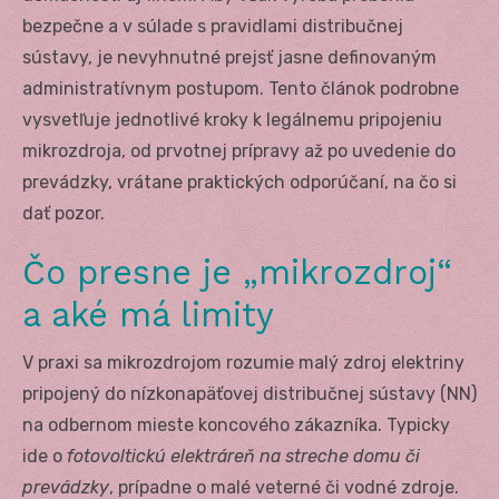
bezpečne a v súlade s pravidlami distribučnej
sústavy, je nevyhnutné prejsť jasne definovaným
administratívnym postupom. Tento článok podrobne
vysvetľuje jednotlivé kroky k legálnemu pripojeniu
mikrozdroja, od prvotnej prípravy až po uvedenie do
prevádzky, vrátane praktických odporúčaní, na čo si
dať pozor.
Čo presne je „mikrozdroj“
a aké má limity
V praxi sa mikrozdrojom rozumie malý zdroj elektriny
pripojený do nízkonapäťovej distribučnej sústavy (NN)
na odbernom mieste koncového zákazníka. Typicky
ide o
fotovoltickú elektráreň na streche domu či
prevádzky
, prípadne o malé veterné či vodné zdroje.