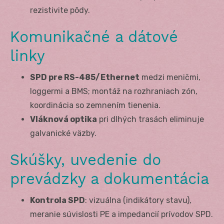
rezistivite pôdy.
Komunikačné a dátové
linky
SPD pre RS-485/Ethernet
medzi meničmi,
loggermi a BMS; montáž na rozhraniach zón,
koordinácia so zemnením tienenia.
Vláknová optika
pri dlhých trasách eliminuje
galvanické väzby.
Skúšky, uvedenie do
prevádzky a dokumentácia
Kontrola SPD
: vizuálna (indikátory stavu),
meranie súvislosti PE a impedancií prívodov SPD.