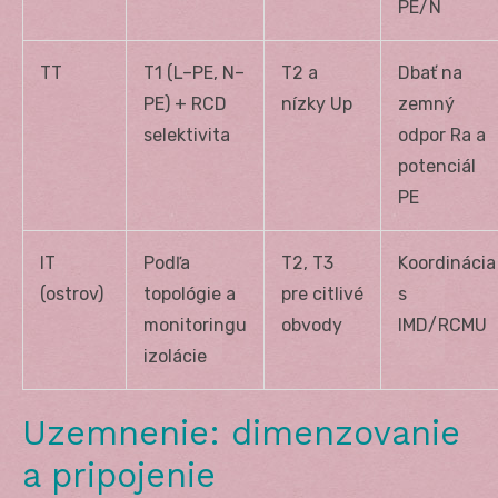
PE/N
TT
T1 (L–PE, N–
T2 a
Dbať na
PE) + RCD
nízky Up
zemný
selektivita
odpor Ra a
potenciál
PE
IT
Podľa
T2, T3
Koordinácia
(ostrov)
topológie a
pre citlivé
s
monitoringu
obvody
IMD/RCMU
izolácie
Uzemnenie: dimenzovanie
a pripojenie