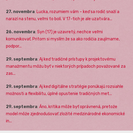
27. novembra
:
Lucka, rozumiem vám – keď sa rodič snaží a
narazí na stenu, veľmi to bolí. V 17-tich je ale uzatvára...
26. novembra
:
Syn (17) je uzavretý, nechce veľmi
komunikovať. Pritom si myslím že sa ako rodičia zaujímame,
podpor...
29. septembra
:
Aj keď tradičné prístupy k projektovému
manažmentu môžu byť v niektorých prípadoch považované za
zas...
29. septembra
:
Aj keď digitálne stratégie ponúkajú rozsiahle
možnosti a flexibilitu, úplné opustenie tradičných met...
29. septembra
:
Áno, kritika môže byť oprávnená, pretože
model môže zjednodušovať zložité medzinárodné ekonomické
in...