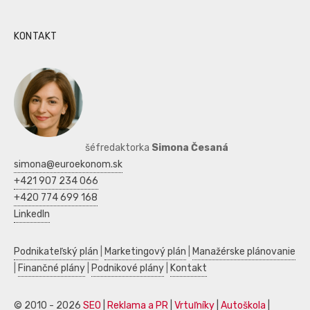
KONTAKT
šéfredaktorka
Simona Česaná
simona@euroekonom.sk
+421 907 234 066
+420 774 699 168
LinkedIn
Podnikateľský plán
|
Marketingový plán
|
Manažérske plánovanie
|
Finančné plány
|
Podnikové plány
|
Kontakt
© 2010 - 2026
SEO
|
Reklama a PR
|
Vrtuľníky
|
Autoškola
|