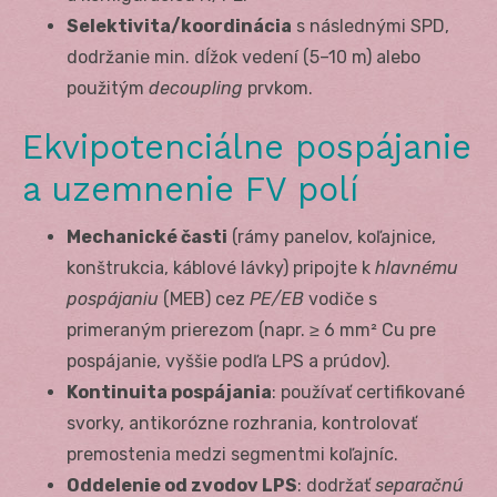
Selektivita/koordinácia
s následnými SPD,
dodržanie min. dĺžok vedení (5–10 m) alebo
použitým
decoupling
prvkom.
Ekvipotenciálne pospájanie
a uzemnenie FV polí
Mechanické časti
(rámy panelov, koľajnice,
konštrukcia, káblové lávky) pripojte k
hlavnému
pospájaniu
(MEB) cez
PE/EB
vodiče s
primeraným prierezom (napr. ≥ 6 mm² Cu pre
pospájanie, vyššie podľa LPS a prúdov).
Kontinuita pospájania
: používať certifikované
svorky, antikorózne rozhrania, kontrolovať
premostenia medzi segmentmi koľajníc.
Oddelenie od zvodov LPS
: dodržať
separačnú