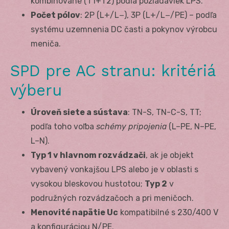
kombinované (T1+T2) podľa požiadaviek LPS.
Počet pólov
: 2P (L+/L−), 3P (L+/L−/PE) – podľa
systému uzemnenia DC časti a pokynov výrobcu
meniča.
SPD pre AC stranu: kritériá
výberu
Úroveň siete a sústava
: TN-S, TN-C-S, TT;
podľa toho voľba
schémy pripojenia
(L–PE, N–PE,
L–N).
Typ 1 v hlavnom rozvádzači
, ak je objekt
vybavený vonkajšou LPS alebo je v oblasti s
vysokou bleskovou hustotou;
Typ 2
v
podružných rozvádzačoch a pri meničoch.
Menovité napätie U
c
kompatibilné s 230/400 V
a konfiguráciou N/PE.