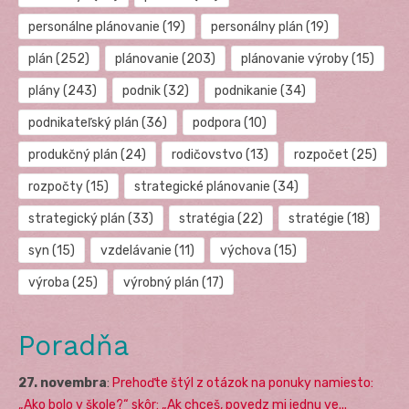
personálne plánovanie
(19)
personálny plán
(19)
plán
(252)
plánovanie
(203)
plánovanie výroby
(15)
plány
(243)
podnik
(32)
podnikanie
(34)
podnikateľský plán
(36)
podpora
(10)
produkčný plán
(24)
rodičovstvo
(13)
rozpočet
(25)
rozpočty
(15)
strategické plánovanie
(34)
strategický plán
(33)
stratégia
(22)
stratégie
(18)
syn
(15)
vzdelávanie
(11)
výchova
(15)
výroba
(25)
výrobný plán
(17)
Poradňa
27. novembra
:
Prehoďte štýl z otázok na ponuky namiesto:
„Ako bolo v škole?“ skôr: „Ak chceš, povedz mi jednu ve...