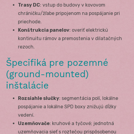
Trasy DC
: vstup do budovy v kovovom
chráničku/žľabe pripojenom na pospájanie pri
priechode.
Konštrukcia panelov
: overiť elektrickú
kontinuitu rámov a premostenia v dilatačných
rezoch.
Špecifiká pre pozemné
(ground-mounted)
inštalácie
Rozsiahle slučky
: segmentácia polí, lokálne
pospájanie a lokálne SPD boxy znižujú dĺžky
vedení.
Uzemňovače
: kruhové a tyčové; jednotná
uzemňovacia sieť s roztečou prispôsobenou