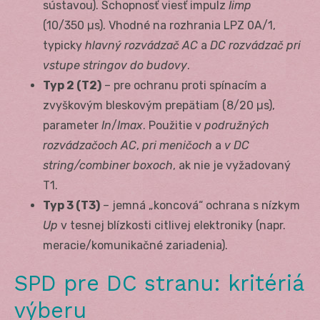
sústavou). Schopnosť viesť impulz
I
imp
(10/350 µs). Vhodné na rozhrania LPZ 0A/1,
typicky
hlavný rozvádzač AC
a
DC rozvádzač pri
vstupe stringov do budovy
.
Typ 2 (T2)
– pre ochranu proti spínacím a
zvyškovým bleskovým prepätiam (8/20 µs),
parameter
I
n
/
I
max
. Použitie v
podružných
rozvádzačoch AC
,
pri meničoch
a
v DC
string/combiner boxoch
, ak nie je vyžadovaný
T1.
Typ 3 (T3)
– jemná „koncová“ ochrana s nízkym
Up
v tesnej blízkosti citlivej elektroniky (napr.
meracie/komunikačné zariadenia).
SPD pre DC stranu: kritériá
výberu