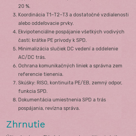
20 %.
Koordinácia T1–T2–T3 a dostatočné vzdialenosti
alebo oddeľovacie prvky.
Ekvipotenciálne pospájanie všetkých vodivých
častí; krátke PE prívody k SPD.
Minimalizácia slučiek DC vedení a oddelenie
AC/DC trás.
Ochrana komunikačných liniek a správna zem
referencie tienenia.
Skúšky: R
ISO
, kontinuita PE/EB, zemný odpor,
funkcia SPD.
Dokumentácia umiestnenia SPD a trás
pospájania, revízna správa.
Zhrnutie