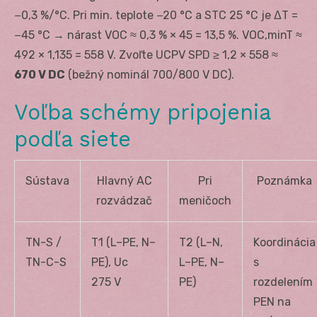
−0,3 %/°C. Pri min. teplote −20 °C a STC 25 °C je ΔT =
−45 °C → nárast V
OC
≈ 0,3 % × 45 = 13,5 %. V
OC,minT
≈
492 × 1,135 = 558 V. Zvoľte U
CPV
SPD ≥ 1,2 × 558 ≈
670 V DC
(bežný nominál 700/800 V DC).
Voľba schémy pripojenia
podľa siete
Sústava
Hlavný AC
Pri
Poznámka
rozvádzač
meničoch
TN-S /
T1 (L–PE, N–
T2 (L–N,
Koordinácia
TN-C-S
PE), U
c
L–PE, N–
s
275 V
PE)
rozdelením
PEN na