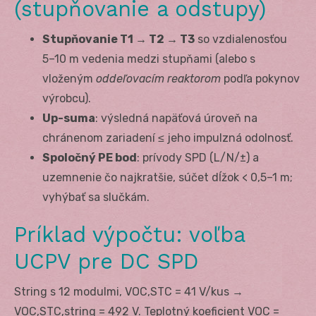
(stupňovanie a odstupy)
Stupňovanie T1 → T2 → T3
so vzdialenosťou
5–10 m vedenia medzi stupňami (alebo s
vloženým
oddeľovacím reaktorom
podľa pokynov
výrobcu).
Up-suma
: výsledná napäťová úroveň na
chránenom zariadení ≤ jeho impulzná odolnosť.
Spoločný PE bod
: prívody SPD (L/N/±) a
uzemnenie čo najkratšie, súčet dĺžok < 0,5–1 m;
vyhýbať sa slučkám.
Príklad výpočtu: voľba
U
CPV
pre DC SPD
String s 12 modulmi, V
OC,STC
= 41 V/kus →
V
OC,STC,string
= 492 V. Teplotný koeficient V
OC
=