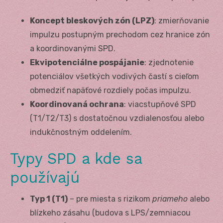
Koncept bleskových zón (LPZ)
: zmierňovanie
impulzu postupným prechodom cez hranice zón
a koordinovanými SPD.
Ekvipotenciálne pospájanie
: zjednotenie
potenciálov všetkých vodivých častí s cieľom
obmedziť napäťové rozdiely počas impulzu.
Koordinovaná ochrana
: viacstupňové SPD
(T1/T2/T3) s dostatočnou vzdialenosťou alebo
indukčnostným oddelením.
Typy SPD a kde sa
používajú
Typ 1 (T1)
– pre miesta s rizikom
priameho
alebo
blízkeho zásahu (budova s LPS/zemniacou