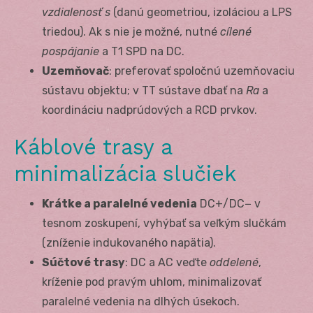
vzdialenosť s
(danú geometriou, izoláciou a LPS
triedou). Ak s nie je možné, nutné
cílené
pospájanie
a T1 SPD na DC.
Uzemňovač
: preferovať spoločnú uzemňovaciu
sústavu objektu; v TT sústave dbať na
Ra
a
koordináciu nadprúdových a RCD prvkov.
Káblové trasy a
minimalizácia slučiek
Krátke a paralelné vedenia
DC+/DC− v
tesnom zoskupení, vyhýbať sa veľkým slučkám
(zníženie indukovaného napätia).
Súčtové trasy
: DC a AC veďte
oddelené
,
kríženie pod pravým uhlom, minimalizovať
paralelné vedenia na dlhých úsekoch.