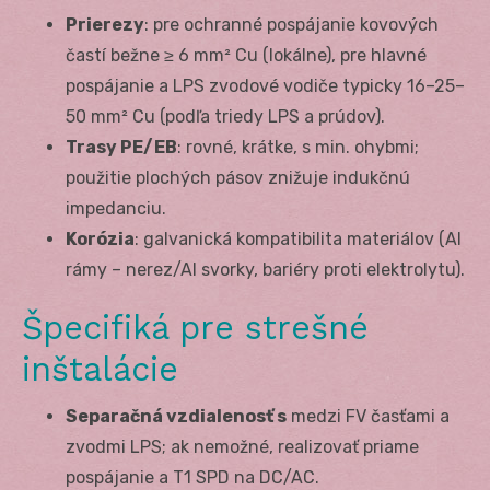
Prierezy
: pre ochranné pospájanie kovových
častí bežne ≥ 6 mm² Cu (lokálne), pre hlavné
pospájanie a LPS zvodové vodiče typicky 16–25–
50 mm² Cu (podľa triedy LPS a prúdov).
Trasy PE/EB
: rovné, krátke, s min. ohybmi;
použitie plochých pásov znižuje indukčnú
impedanciu.
Korózia
: galvanická kompatibilita materiálov (Al
rámy – nerez/Al svorky, bariéry proti elektrolytu).
Špecifiká pre strešné
inštalácie
Separačná vzdialenosť s
medzi FV časťami a
zvodmi LPS; ak nemožné, realizovať priame
pospájanie a T1 SPD na DC/AC.