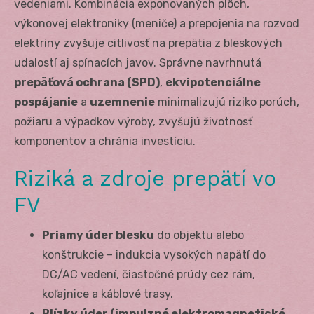
vedeniami. Kombinácia exponovaných plôch,
výkonovej elektroniky (meniče) a prepojenia na rozvod
elektriny zvyšuje citlivosť na prepätia z bleskových
udalostí aj spínacích javov. Správne navrhnutá
prepäťová ochrana (SPD)
,
ekvipotenciálne
pospájanie
a
uzemnenie
minimalizujú riziko porúch,
požiaru a výpadkov výroby, zvyšujú životnosť
komponentov a chránia investíciu.
Riziká a zdroje prepätí vo
FV
Priamy úder blesku
do objektu alebo
konštrukcie – indukcia vysokých napätí do
DC/AC vedení, čiastočné prúdy cez rám,
koľajnice a káblové trasy.
Blízky úder (impulzné elektromagnetické