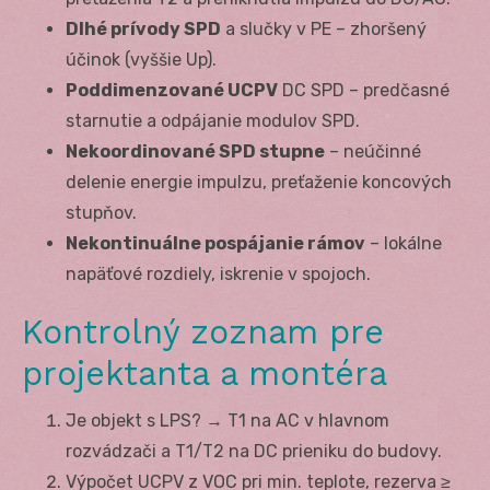
Dlhé prívody SPD
a slučky v PE – zhoršený
účinok (vyššie Up).
Poddimenzované U
CPV
DC SPD – predčasné
starnutie a odpájanie modulov SPD.
Nekoordinované SPD stupne
– neúčinné
delenie energie impulzu, preťaženie koncových
stupňov.
Nekontinuálne pospájanie rámov
– lokálne
napäťové rozdiely, iskrenie v spojoch.
Kontrolný zoznam pre
projektanta a montéra
Je objekt s LPS? → T1 na AC v hlavnom
rozvádzači a T1/T2 na DC prieniku do budovy.
Výpočet U
CPV
z V
OC
pri min. teplote, rezerva ≥