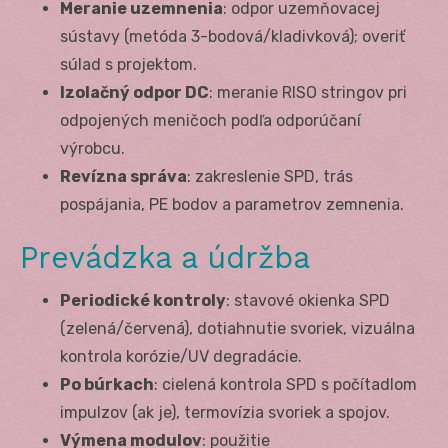
Meranie uzemnenia
: odpor uzemňovacej
sústavy (metóda 3-bodová/kladivková); overiť
súlad s projektom.
Izolačný odpor DC
: meranie R
ISO
stringov pri
odpojených meničoch podľa odporúčaní
výrobcu.
Revízna správa
: zakreslenie SPD, trás
pospájania, PE bodov a parametrov zemnenia.
Prevádzka a údržba
Periodické kontroly
: stavové okienka SPD
(zelená/červená), dotiahnutie svoriek, vizuálna
kontrola korózie/UV degradácie.
Po búrkach
: cielená kontrola SPD s počítadlom
impulzov (ak je), termovízia svoriek a spojov.
Výmena modulov
: použitie