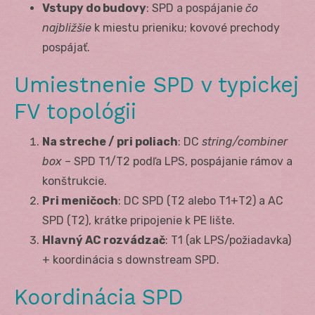
Vstupy do budovy
: SPD a pospájanie
čo
najbližšie
k miestu prieniku; kovové prechody
pospájať.
Umiestnenie SPD v typickej
FV topológii
Na streche / pri poliach
: DC
string/combiner
box
– SPD T1/T2 podľa LPS, pospájanie rámov a
konštrukcie.
Pri meničoch
: DC SPD (T2 alebo T1+T2) a AC
SPD (T2), krátke pripojenie k PE lište.
Hlavný AC rozvádzač
: T1 (ak LPS/požiadavka)
+ koordinácia s downstream SPD.
Koordinácia SPD