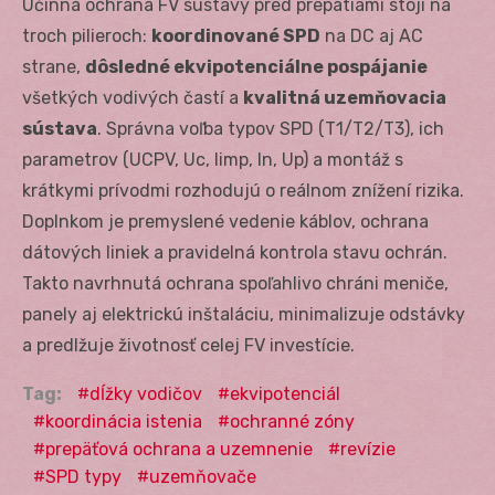
Účinná ochrana FV sústavy pred prepätiami stojí na
troch pilieroch:
koordinované SPD
na DC aj AC
strane,
dôsledné ekvipotenciálne pospájanie
všetkých vodivých častí a
kvalitná uzemňovacia
sústava
. Správna voľba typov SPD (T1/T2/T3), ich
parametrov (U
CPV
, U
c
, I
imp
, I
n
, Up) a montáž s
krátkymi prívodmi rozhodujú o reálnom znížení rizika.
Doplnkom je premyslené vedenie káblov, ochrana
dátových liniek a pravidelná kontrola stavu ochrán.
Takto navrhnutá ochrana spoľahlivo chráni meniče,
panely aj elektrickú inštaláciu, minimalizuje odstávky
a predlžuje životnosť celej FV investície.
Tag:
dĺžky vodičov
ekvipotenciál
koordinácia istenia
ochranné zóny
prepäťová ochrana a uzemnenie
revízie
SPD typy
uzemňovače