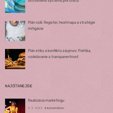
ostrovného systému pre chaty
Plán rizík: Register, heatmapa a stratégie
mitigácie
Plán etiky a konfliktu záujmov: Politika,
vzdelávanie a transparentnosť
NAJČÍTANEJŠIE
Realizácia marketingu
9. 3. 2023
6 komentárov