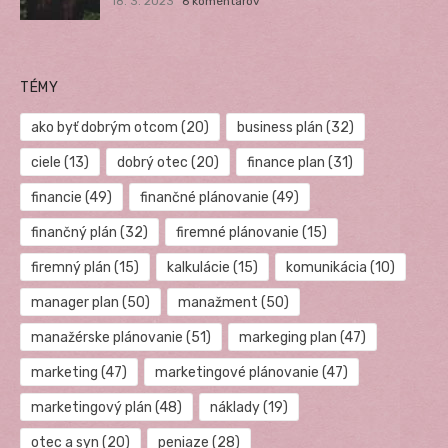
18. 3. 2023
6 komentárov
TÉMY
ako byť dobrým otcom
(20)
business plán
(32)
ciele
(13)
dobrý otec
(20)
finance plan
(31)
financie
(49)
finančné plánovanie
(49)
finančný plán
(32)
firemné plánovanie
(15)
firemný plán
(15)
kalkulácie
(15)
komunikácia
(10)
manager plan
(50)
manažment
(50)
manažérske plánovanie
(51)
markeging plan
(47)
marketing
(47)
marketingové plánovanie
(47)
marketingový plán
(48)
náklady
(19)
otec a syn
(20)
peniaze
(28)