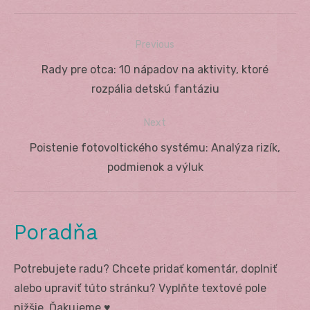
Previous
Navigácia
Previous
Rady pre otca: 10 nápadov na aktivity, ktoré
v
post:
rozpália detskú fantáziu
článku
Next
Next
Poistenie fotovoltického systému: Analýza rizík,
post:
podmienok a výluk
Poradňa
Potrebujete radu? Chcete pridať komentár, doplniť
alebo upraviť túto stránku? Vyplňte textové pole
nižšie. Ďakujeme ♥