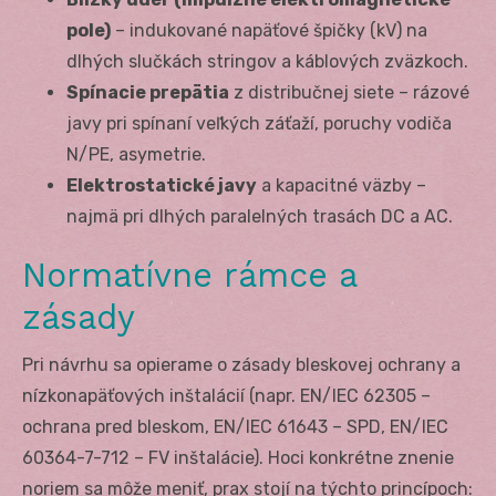
pole)
– indukované napäťové špičky (kV) na
dlhých slučkách stringov a káblových zväzkoch.
Spínacie prepätia
z distribučnej siete – rázové
javy pri spínaní veľkých záťaží, poruchy vodiča
N/PE, asymetrie.
Elektrostatické javy
a kapacitné väzby –
najmä pri dlhých paralelných trasách DC a AC.
Normatívne rámce a
zásady
Pri návrhu sa opierame o zásady bleskovej ochrany a
nízkonapäťových inštalácií (napr. EN/IEC 62305 –
ochrana pred bleskom, EN/IEC 61643 – SPD, EN/IEC
60364-7-712 – FV inštalácie). Hoci konkrétne znenie
noriem sa môže meniť, prax stojí na týchto princípoch: