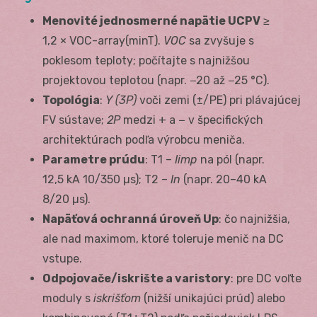
Menovité jednosmerné napätie U
CPV
≥
1,2 × V
OC-array(minT)
.
V
OC
sa zvyšuje s
poklesom teploty; počítajte s najnižšou
projektovou teplotou (napr. −20 až −25 °C).
Topológia
:
Y (3P)
voči zemi (±/PE) pri plávajúcej
FV sústave;
2P
medzi + a − v špecifických
architektúrach podľa výrobcu meniča.
Parametre prúdu
: T1 –
I
imp
na pól (napr.
12,5 kA 10/350 µs); T2 –
I
n
(napr. 20–40 kA
8/20 µs).
Napäťová ochranná úroveň Up
: čo najnižšia,
ale nad maximom, ktoré toleruje menič na DC
vstupe.
Odpojovače/iskrište a varistory
: pre DC voľte
moduly s
iskrišťom
(nižší unikajúci prúd) alebo