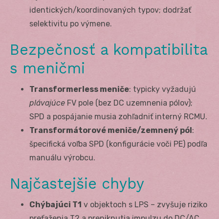
identických/koordinovaných typov; dodržať
selektivitu po výmene.
Bezpečnosť a kompatibilita
s meničmi
Transformerless meniče
: typicky vyžadujú
plávajúce
FV pole (bez DC uzemnenia pólov);
SPD a pospájanie musia zohľadniť interný RCMU.
Transformátorové meniče/zemnený pól
:
špecifická voľba SPD (konfigurácie voči PE) podľa
manuálu výrobcu.
Najčastejšie chyby
Chýbajúci T1
v objektoch s LPS – zvyšuje riziko
preťaženia T2 a preniknutia impulzu do DC/AC.