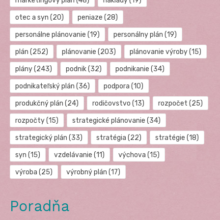
marketingový plán
(48)
náklady
(19)
otec a syn
(20)
peniaze
(28)
personálne plánovanie
(19)
personálny plán
(19)
plán
(252)
plánovanie
(203)
plánovanie výroby
(15)
plány
(243)
podnik
(32)
podnikanie
(34)
podnikateľský plán
(36)
podpora
(10)
produkčný plán
(24)
rodičovstvo
(13)
rozpočet
(25)
rozpočty
(15)
strategické plánovanie
(34)
strategický plán
(33)
stratégia
(22)
stratégie
(18)
syn
(15)
vzdelávanie
(11)
výchova
(15)
výroba
(25)
výrobný plán
(17)
Poradňa