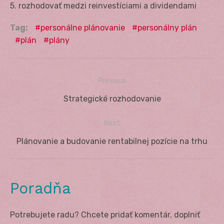
5. rozhodovať medzi reinvestíciami a dividendami
Tag:
personálne plánovanie
personálny plán
plán
plány
Previous
Navigácia
Previous
Strategické rozhodovanie
v
post:
Next
článku
Next
Plánovanie a budovanie rentabilnej pozície na trhu
post:
Poradňa
Potrebujete radu? Chcete pridať komentár, doplniť