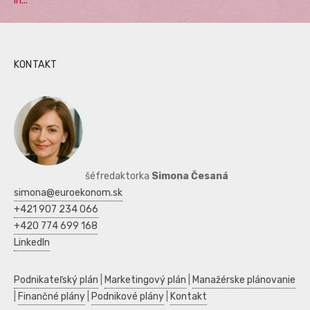
in...
KONTAKT
šéfredaktorka
Simona Česaná
simona@euroekonom.sk
+421 907 234 066
+420 774 699 168
LinkedIn
Podnikateľský plán
|
Marketingový plán
|
Manažérske plánovanie
|
Finančné plány
|
Podnikové plány
|
Kontakt