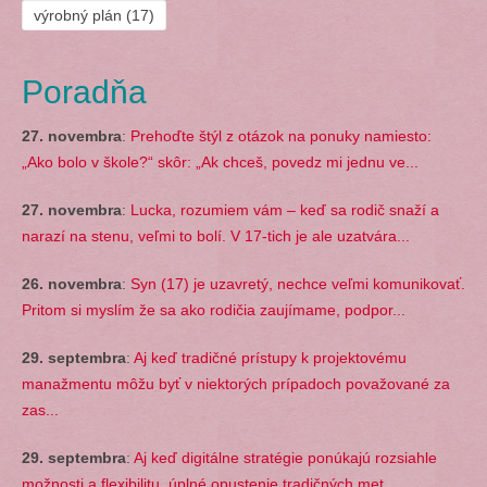
výrobný plán
(17)
Poradňa
27. novembra
:
Prehoďte štýl z otázok na ponuky namiesto:
„Ako bolo v škole?“ skôr: „Ak chceš, povedz mi jednu ve...
27. novembra
:
Lucka, rozumiem vám – keď sa rodič snaží a
narazí na stenu, veľmi to bolí. V 17-tich je ale uzatvára...
26. novembra
:
Syn (17) je uzavretý, nechce veľmi komunikovať.
Pritom si myslím že sa ako rodičia zaujímame, podpor...
29. septembra
:
Aj keď tradičné prístupy k projektovému
manažmentu môžu byť v niektorých prípadoch považované za
zas...
29. septembra
:
Aj keď digitálne stratégie ponúkajú rozsiahle
možnosti a flexibilitu, úplné opustenie tradičných met...