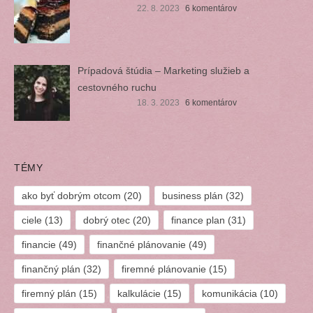
22. 8. 2023
6 komentárov
Prípadová štúdia – Marketing služieb a
cestovného ruchu
18. 3. 2023
6 komentárov
TÉMY
ako byť dobrým otcom
(20)
business plán
(32)
ciele
(13)
dobrý otec
(20)
finance plan
(31)
financie
(49)
finančné plánovanie
(49)
finančný plán
(32)
firemné plánovanie
(15)
firemný plán
(15)
kalkulácie
(15)
komunikácia
(10)