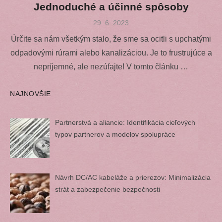
Jednoduché a účinné spôsoby
Posted
29. 6. 2023
on
Úrčite sa nám všetkým stalo, že sme sa ocitli s upchatými
odpadovými rúrami alebo kanalizáciou. Je to frustrujúce a
nepríjemné, ale nezúfajte! V tomto článku …
NAJNOVŠIE
Partnerstvá a aliancie: Identifikácia cieľových
typov partnerov a modelov spolupráce
Návrh DC/AC kabeláže a prierezov: Minimalizácia
strát a zabezpečenie bezpečnosti