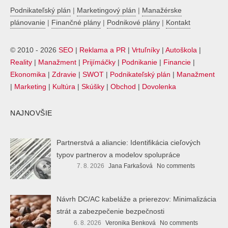
Podnikateľský plán
|
Marketingový plán
|
Manažérske
plánovanie
|
Finančné plány
|
Podnikové plány
|
Kontakt
© 2010 - 2026
SEO
|
Reklama a PR
|
Vrtuľníky
|
Autoškola
|
Reality
|
Manažment
|
Prijímáčky
|
Podnikanie
|
Financie
|
Ekonomika
|
Zdravie
|
SWOT
|
Podnikateľský plán
|
Manažment
|
Marketing
|
Kultúra
|
Skúšky
|
Obchod
|
Dovolenka
NAJNOVŠIE
Partnerstvá a aliancie: Identifikácia cieľových
typov partnerov a modelov spolupráce
7. 8. 2026
Jana Farkašová
No comments
Návrh DC/AC kabeláže a prierezov: Minimalizácia
strát a zabezpečenie bezpečnosti
6. 8. 2026
Veronika Benková
No comments