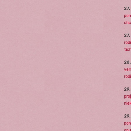
27
pon
chc
27
rodi
tich
26
veľ
rod
29
pro
nie
29
pon
opu