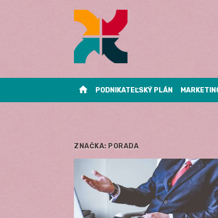
Skip
to
content
home
PODNIKATEĽSKÝ PLÁN
MARKETIN
ZNAČKA:
PORADA