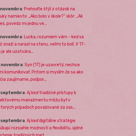
. novembra
:
Prehoďte štýl z otázok na
uky namiesto: „Ako bolo v škole?“ skôr: „Ak
eš, povedz mi jednu ve...
. novembra
:
Lucka, rozumiem vám – keď sa
č snaží a narazí na stenu, veľmi to bolí. V 17-
 je ale uzatvára...
. novembra
:
Syn (17) je uzavretý, nechce
mi komunikovať. Pritom si myslím že sa ako
ičia zaujímame, podpor...
. septembra
:
Aj keď tradičné prístupy k
jektovému manažmentu môžu byť v
ktorých prípadoch považované za zas...
. septembra
:
Aj keď digitálne stratégie
úkajú rozsiahle možnosti a flexibilitu, úplné
stenie tradičných met...