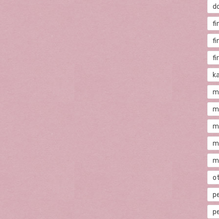
d
fi
f
f
ka
m
m
m
m
m
o
p
p