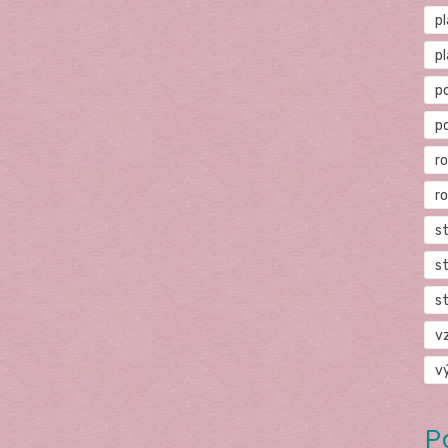
p
p
p
p
r
r
s
s
s
v
v
P