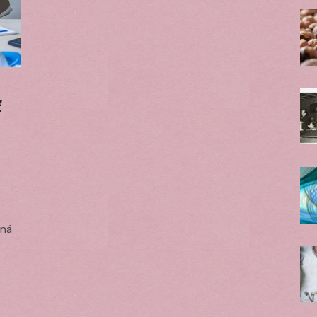
ť
mná