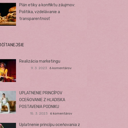
Plán etiky a konfliktu záujmov:
Politika, vzdelávanie a
transparentnosť
JČÍTANEJŠIE
Realizácia marketingu
9. 3. 2023
6 komentárov
UPLATNENIE PRINCÍPOV
OCEŇOVANIE Z HĽADISKA
POSTAVENIA PODNIKU
15. 3. 2023
6 komentárov
Uplatnenie princípu oceňovania z