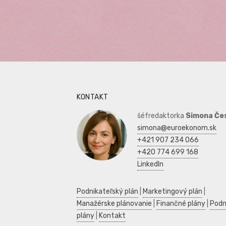
KONTAKT
šéfredaktorka
Simona Če
simona@euroekonom.sk
+421 907 234 066
+420 774 699 168
LinkedIn
Podnikateľský plán
|
Marketingový plán
|
Manažérske plánovanie
|
Finančné plány
|
Podn
plány
|
Kontakt