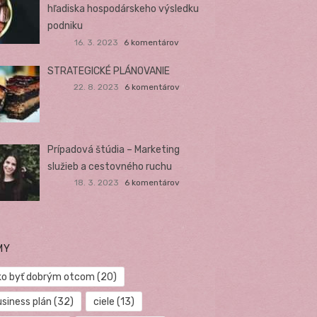
hľadiska hospodárskeho výsledku
podniku
16. 3. 2023
6 komentárov
STRATEGICKÉ PLÁNOVANIE
22. 8. 2023
6 komentárov
Prípadová štúdia – Marketing
služieb a cestovného ruchu
18. 3. 2023
6 komentárov
MY
ko byť dobrým otcom
(20)
usiness plán
(32)
ciele
(13)