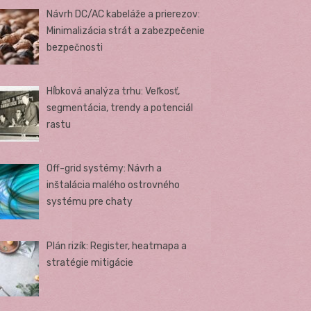
Návrh DC/AC kabeláže a prierezov:
Minimalizácia strát a zabezpečenie
bezpečnosti
Hĺbková analýza trhu: Veľkosť,
segmentácia, trendy a potenciál
rastu
Off-grid systémy: Návrh a
inštalácia malého ostrovného
systému pre chaty
Plán rizík: Register, heatmapa a
stratégie mitigácie