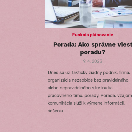
Funkcia plánovanie
Porada: Ako správne vies
poradu?
Posted
9. 4. 2023
on
Dnes sa už fakticky žiadny podnik, firma,
organizácia nezaobíde bez pravidelného,
alebo nepravidelného stretnutia
pracovného tímu, porady. Porada, vzájo
komunikácia slúži k výmene informácii,
riešeniu …