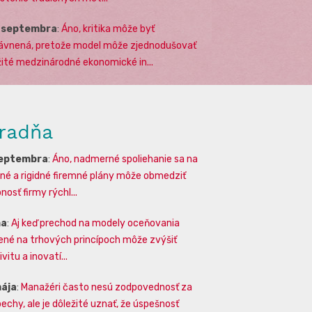
. septembra
:
Áno, kritika môže byť
ávnená, pretože model môže zjednodušovať
žité medzinárodné ekonomické in...
radňa
septembra
:
Áno, nadmerné spoliehanie sa na
lné a rigidné firemné plány môže obmedziť
osť firmy rýchl...
na
:
Aj keď prechod na modely oceňovania
ené na trhových princípoch môže zvýšiť
vitu a inovatí...
mája
:
Manažéri často nesú zodpovednosť za
echy, ale je dôležité uznať, že úspešnosť