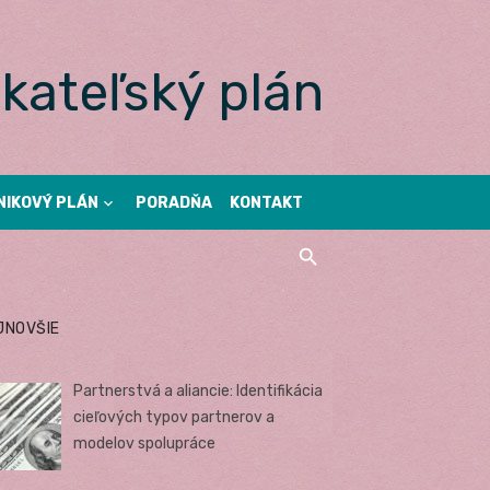
kateľský plán
NIKOVÝ PLÁN
PORADŇA
KONTAKT
JNOVŠIE
Partnerstvá a aliancie: Identifikácia
cieľových typov partnerov a
modelov spolupráce