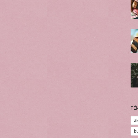
TÉ
a
b