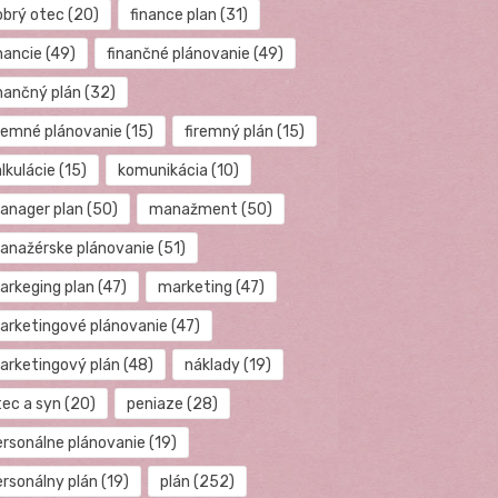
obrý otec
(20)
finance plan
(31)
nancie
(49)
finančné plánovanie
(49)
inančný plán
(32)
iremné plánovanie
(15)
firemný plán
(15)
lkulácie
(15)
komunikácia
(10)
anager plan
(50)
manažment
(50)
anažérske plánovanie
(51)
arkeging plan
(47)
marketing
(47)
arketingové plánovanie
(47)
arketingový plán
(48)
náklady
(19)
tec a syn
(20)
peniaze
(28)
ersonálne plánovanie
(19)
ersonálny plán
(19)
plán
(252)