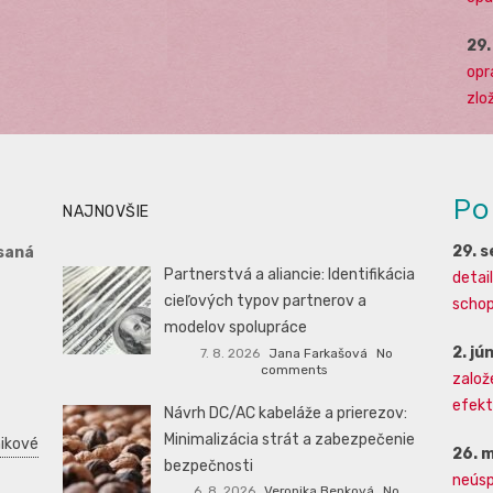
29
opr
zlo
Po
NAJNOVŠIE
29. 
saná
Partnerstvá a aliancie: Identifikácia
detai
cieľových typov partnerov a
schopn
modelov spolupráce
2. jú
7. 8. 2026
Jana Farkašová
No
comments
založ
efekti
Návrh DC/AC kabeláže a prierezov:
Minimalizácia strát a zabezpečenie
ikové
26. 
bezpečnosti
neúsp
6. 8. 2026
Veronika Benková
No