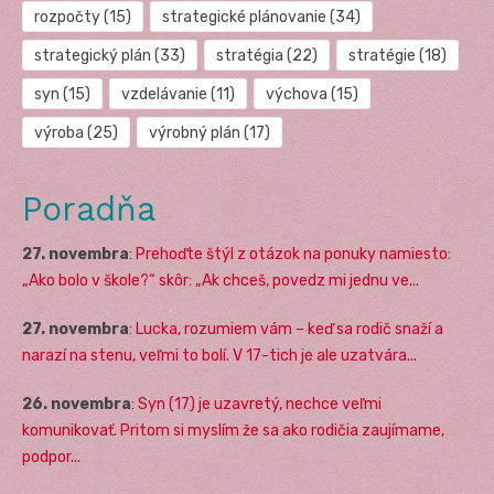
rozpočty
(15)
strategické plánovanie
(34)
strategický plán
(33)
stratégia
(22)
stratégie
(18)
syn
(15)
vzdelávanie
(11)
výchova
(15)
výroba
(25)
výrobný plán
(17)
Poradňa
27. novembra
:
Prehoďte štýl z otázok na ponuky namiesto:
„Ako bolo v škole?“ skôr: „Ak chceš, povedz mi jednu ve...
27. novembra
:
Lucka, rozumiem vám – keď sa rodič snaží a
narazí na stenu, veľmi to bolí. V 17-tich je ale uzatvára...
26. novembra
:
Syn (17) je uzavretý, nechce veľmi
komunikovať. Pritom si myslím že sa ako rodičia zaujímame,
podpor...