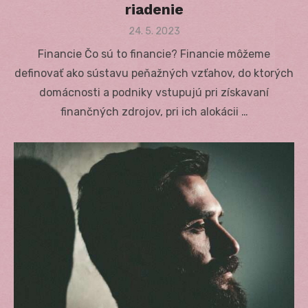
riadenie
Posted
24. 5. 2023
on
Financie Čo sú to financie? Financie môžeme
definovať ako sústavu peňažných vzťahov, do ktorých
domácnosti a podniky vstupujú pri získavaní
finančných zdrojov, pri ich alokácii …