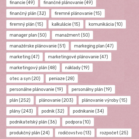
financie
(49)
finančné plánovanie
(49)
finančný plán
(32)
firemné plánovanie
(15)
firemný plán
(15)
kalkulácie
(15)
komunikácia
(10)
manager plan
(50)
manažment
(50)
manažérske plánovanie
(51)
markeging plan
(47)
marketing
(47)
marketingové plánovanie
(47)
marketingový plán
(48)
náklady
(19)
otec a syn
(20)
peniaze
(28)
personálne plánovanie
(19)
personálny plán
(19)
plán
(252)
plánovanie
(203)
plánovanie výroby
(15)
plány
(243)
podnik
(32)
podnikanie
(34)
podnikateľský plán
(36)
podpora
(10)
produkčný plán
(24)
rodičovstvo
(13)
rozpočet
(25)