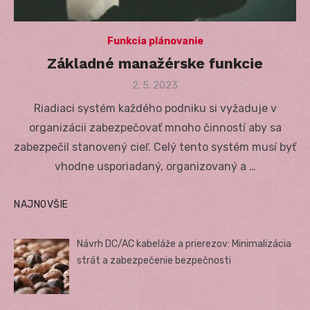
Funkcia plánovanie
Základné manažérske funkcie
Posted
2. 5. 2023
on
Riadiaci systém každého podniku si vyžaduje v
organizácii zabezpečovať mnoho činností aby sa
zabezpečil stanovený cieľ. Celý tento systém musí byť
vhodne usporiadaný, organizovaný a …
NAJNOVŠIE
Návrh DC/AC kabeláže a prierezov: Minimalizácia
strát a zabezpečenie bezpečnosti