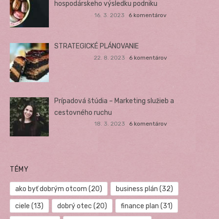
hospodárskeho výsledku podniku
16. 3. 2023
6 komentárov
STRATEGICKÉ PLÁNOVANIE
22. 8. 2023
6 komentárov
Prípadová štúdia – Marketing služieb a
cestovného ruchu
18. 3. 2023
6 komentárov
TÉMY
ako byť dobrým otcom
(20)
business plán
(32)
ciele
(13)
dobrý otec
(20)
finance plan
(31)