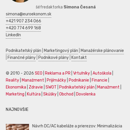
šéfredaktorka
Simona Česaná
simona@euroekonom.sk
+421 907 234 066
+420 774 699 168
LinkedIn
Podnikateľský plán
|
Marketingový plán
|
Manažérske plánovanie
|
Finančné plány
|
Podnikové plány
|
Kontakt
© 2010 - 2026
SEO
|
Reklama a PR
|
Vrtuľníky
|
Autoškola
|
Reality
|
Manažment
|
Prijímáčky
|
Podnikanie
|
Financie
|
Ekonomika
|
Zdravie
|
SWOT
|
Podnikateľský plán
|
Manažment
|
Marketing
|
Kultúra
|
Skúšky
|
Obchod
|
Dovolenka
NAJNOVŠIE
Návrh DC/AC kabeláže a prierezov: Minimalizácia